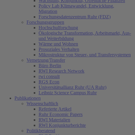
Wachstum, Konjunktur, Öffentliche Finanzen
Policy Lab Klimawandel, Entwicklung,
Migration
Forschungsdatenzentrum Ruhr (FDZ)
Forschungsgruppen
Hochschulforschung
Ökologische Transformation, Arbeitsmarkt, Aus-
und Weiterbildung
Wärme und Wohnen
Prosoziales Verhalten
Mikrostruktur von Steuer- und Transfersystemen
Vernetzung/Transfer
Büro Berlin
RWI Research Network
rwi consult
RGS Econ
Universitätsallianz Ruhr (UA Ruhr)
Leibniz Science Campus Ruhr
Publikationen
Wissenschaftlich
Referierte Artikel
Ruhr Economic Papers
RWI Materialien
RWI Konjunkturberichte
Politikberatend