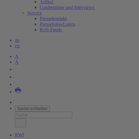
Artikel
Gastbeiträge und Interviews
Service
Pressekontakt
Pressefotos/Logos
RSS-Feeds
de
en
A
A
Suche schließen
RWI