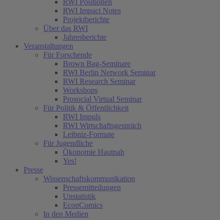
RWI Positionen
RWI Impact Notes
Projektberichte
Über das RWI
Jahresberichte
Veranstaltungen
Für Forschende
Brown Bag-Seminare
RWI Berlin Network Seminar
RWI Research Seminar
Workshops
Prosocial Virtual Seminar
Für Politik & Öffentlichkeit
RWI Impuls
RWI Wirtschaftsgespräch
Leibniz-Formate
Für Jugendliche
Ökonomie Hautnah
Yes!
Presse
Wissenschaftskommunikation
Pressemitteilungen
Unstatistik
EconComics
In den Medien