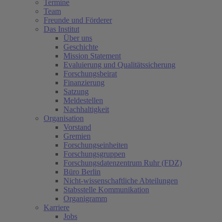
Termine
(current)
Team
Freunde und Förderer
Das Institut
Über uns
Geschichte
Mission Statement
Evaluierung und Qualitätssicherung
Forschungsbeirat
Finanzierung
Satzung
Meldestellen
Nachhaltigkeit
Organisation
Vorstand
Gremien
Forschungseinheiten
Forschungsgruppen
Forschungsdatenzentrum Ruhr (FDZ)
Büro Berlin
Nicht-wissenschaftliche Abteilungen
Stabsstelle Kommunikation
Organigramm
Karriere
Jobs