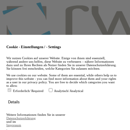
Skip
to
main
content
Cookie - Einstellungen / - Settings
Wir nutzen Cookies auf unserer Website. Einige von ihnen sind essenziell,
während andere uns helfen, diese Website zu verbessern – nähere Informationen
dazu und zu Ihren Rechten als Nutzer finden Sie in unserer Datenschutzerklärung.
Sie können frei entscheiden, welche Kategorien Sie zulassen möchten.
We use cookies on our website. Some of them are essential, while others help us to
improve this website - you can find more information about them and your rights
as a user in our privacy policy. You are free to decide which categories you want
to allow.
Erforderlich/ Required
Analytisch/ Analytical
de
Details
en
A
Weitere Informationen finden Sie in unserer
A
Datenschutzerklärung
und im
Impressum
.