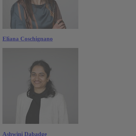
Eliana Coschignano
Ashwini Dabadge