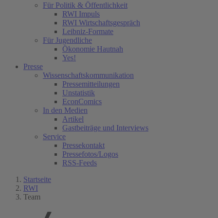
Für Politik & Öffentlichkeit
RWI Impuls
RWI Wirtschaftsgespräch
Leibniz-Formate
Für Jugendliche
Ökonomie Hautnah
Yes!
Presse
Wissenschaftskommunikation
Pressemitteilungen
Unstatistik
EconComics
In den Medien
Artikel
Gastbeiträge und Interviews
Service
Pressekontakt
Pressefotos/Logos
RSS-Feeds
Startseite
RWI
Team