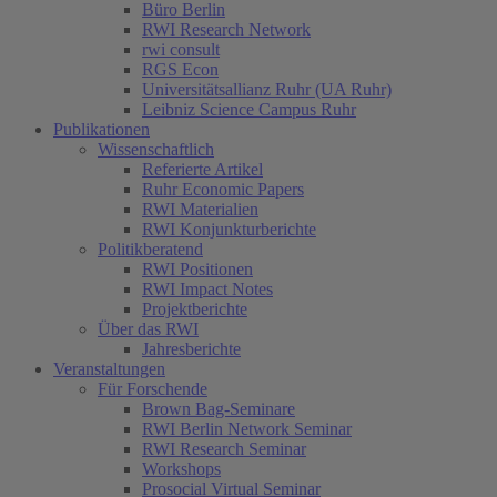
Büro Berlin
RWI Research Network
rwi consult
RGS Econ
Universitätsallianz Ruhr (UA Ruhr)
Leibniz Science Campus Ruhr
Publikationen
Wissenschaftlich
Referierte Artikel
Ruhr Economic Papers
RWI Materialien
RWI Konjunkturberichte
Politikberatend
RWI Positionen
RWI Impact Notes
Projektberichte
Über das RWI
Jahresberichte
Veranstaltungen
Für Forschende
Brown Bag-Seminare
RWI Berlin Network Seminar
RWI Research Seminar
Workshops
Prosocial Virtual Seminar