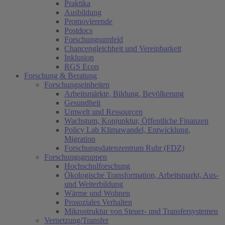
Praktika
Ausbildung
Promovierende
Postdocs
Forschungsumfeld
Chancengleichheit und Vereinbarkeit
Inklusion
RGS Econ
Forschung & Beratung
Forschungseinheiten
Arbeitsmärkte, Bildung, Bevölkerung
Gesundheit
Umwelt und Ressourcen
Wachstum, Konjunktur, Öffentliche Finanzen
Policy Lab Klimawandel, Entwicklung,
Migration
Forschungsdatenzentrum Ruhr (FDZ)
Forschungsgruppen
Hochschulforschung
Ökologische Transformation, Arbeitsmarkt, Aus-
und Weiterbildung
Wärme und Wohnen
Prosoziales Verhalten
Mikrostruktur von Steuer- und Transfersystemen
Vernetzung/Transfer