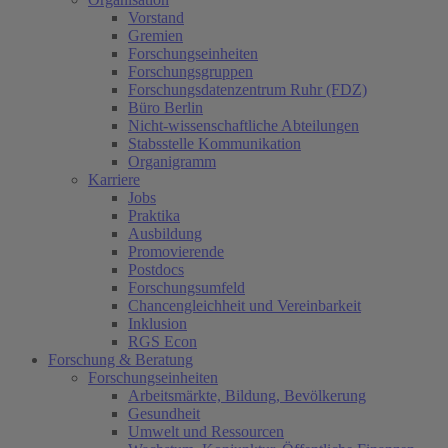
Vorstand
Gremien
Forschungseinheiten
Forschungsgruppen
Forschungsdatenzentrum Ruhr (FDZ)
Büro Berlin
Nicht-wissenschaftliche Abteilungen
Stabsstelle Kommunikation
Organigramm
Karriere
Jobs
Praktika
Ausbildung
Promovierende
Postdocs
Forschungsumfeld
Chancengleichheit und Vereinbarkeit
Inklusion
RGS Econ
Forschung & Beratung
Forschungseinheiten
Arbeitsmärkte, Bildung, Bevölkerung
Gesundheit
Umwelt und Ressourcen