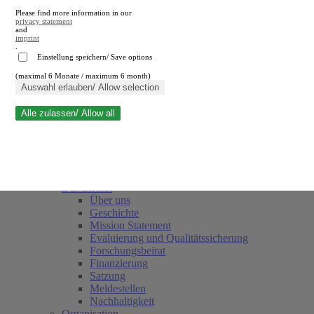
Please find more information in our
privacy statement
and
imprint
.
Einstellung speichern/ Save options
(maximal 6 Monate / maximum 6 month)
Suche schließen
Auswahl erlauben/ Allow selection
Alle zulassen/ Allow all
RWI
Termine
(current)
Team
Freunde und Förderer
Das Institut
Über uns
Geschichte
Mission Statement
Evaluierung und Qualitätssicherung
Forschungsbeirat
Finanzierung
Satzung
Meldestellen
Nachhaltigkeit
Organisation