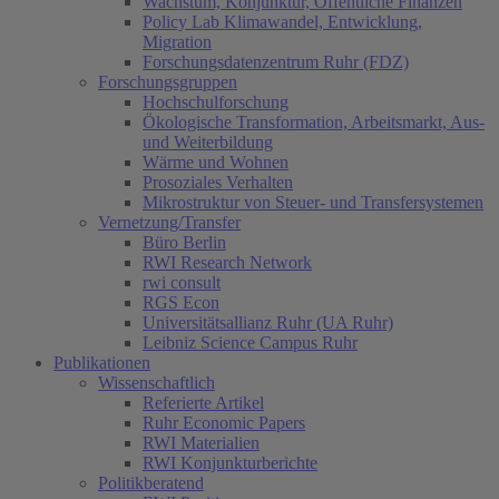
Wachstum, Konjunktur, Öffentliche Finanzen
Policy Lab Klimawandel, Entwicklung,
Migration
Forschungsdatenzentrum Ruhr (FDZ)
Forschungsgruppen
Hochschulforschung
Ökologische Transformation, Arbeitsmarkt, Aus-
und Weiterbildung
Wärme und Wohnen
Prosoziales Verhalten
Mikrostruktur von Steuer- und Transfersystemen
Vernetzung/Transfer
Büro Berlin
RWI Research Network
rwi consult
RGS Econ
Universitätsallianz Ruhr (UA Ruhr)
Leibniz Science Campus Ruhr
Publikationen
Wissenschaftlich
Referierte Artikel
Ruhr Economic Papers
RWI Materialien
RWI Konjunkturberichte
Politikberatend