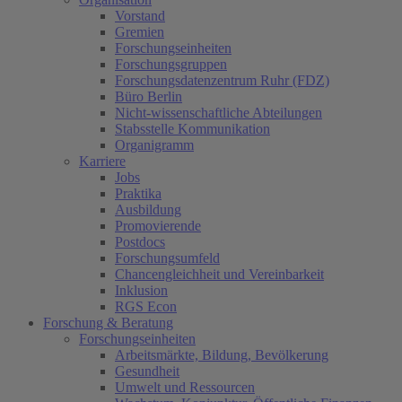
Vorstand
Gremien
Forschungseinheiten
Forschungsgruppen
Forschungsdatenzentrum Ruhr (FDZ)
Büro Berlin
Nicht-wissenschaftliche Abteilungen
Stabsstelle Kommunikation
Organigramm
Karriere
Jobs
Praktika
Ausbildung
Promovierende
Postdocs
Forschungsumfeld
Chancengleichheit und Vereinbarkeit
Inklusion
RGS Econ
Forschung & Beratung
Forschungseinheiten
Arbeitsmärkte, Bildung, Bevölkerung
Gesundheit
Umwelt und Ressourcen