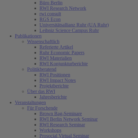
Büro Berlin
RWI Research Network
rwi consult
RGS Econ
Universitätsallianz Ruhr (UA Ruhr)
Leibniz Science Campus Ruhr
Publikationen
Wissenschaftlich
Referierte Artikel
Ruhr Economic Papers
RWI Materialien
RWI Konjunkturberichte
Politikberatend
RWI Positionen
RWI Impact Notes
Projektberichte
Über das RWI
Jahresberichte
Veranstaltungen
Für Forschende
Brown Bag-Seminare
RWI Berlin Network Seminar
RWI Research Seminar
Workshops
Prosocial Virtual Seminar