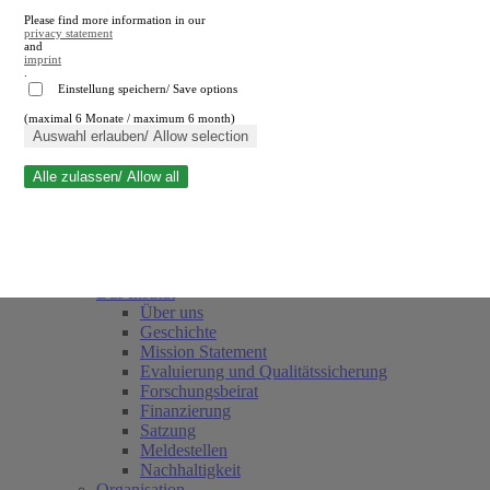
Please find more information in our
privacy statement
and
imprint
.
Einstellung speichern/ Save options
(maximal 6 Monate / maximum 6 month)
Suche schließen
Auswahl erlauben/ Allow selection
Alle zulassen/ Allow all
RWI
Termine
Team
Freunde und Förderer
Das Institut
Über uns
Geschichte
Mission Statement
Evaluierung und Qualitätssicherung
Forschungsbeirat
Finanzierung
Satzung
Meldestellen
Nachhaltigkeit
Organisation