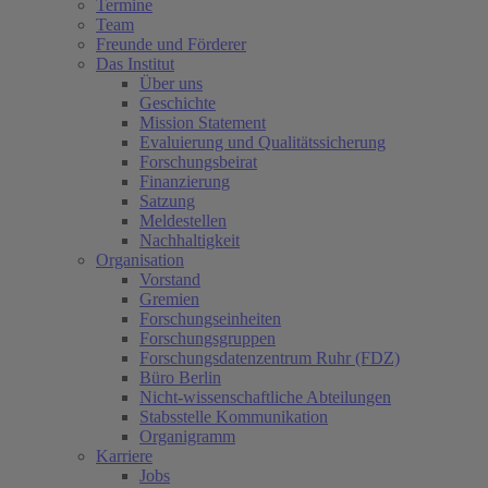
Termine
Team
Freunde und Förderer
Das Institut
Über uns
Geschichte
Mission Statement
Evaluierung und Qualitätssicherung
Forschungsbeirat
Finanzierung
Satzung
Meldestellen
Nachhaltigkeit
Organisation
Vorstand
Gremien
Forschungseinheiten
Forschungsgruppen
Forschungsdatenzentrum Ruhr (FDZ)
Büro Berlin
Nicht-wissenschaftliche Abteilungen
Stabsstelle Kommunikation
Organigramm
Karriere
Jobs