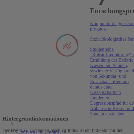
Publikationen
Forschungspr
The Review of Economic Studies
, 2026
Konjunkturdiagnose un
The Micro and Macro Effects of Changes in the
prognose
Potential Benefit Duration
Sozialökologisches Pa
Jonas Jessen
,
Robin Jessen
,
Ewa Gałecka-Burdziak
,
Marek Góra
,
Jochen Kluve
Studienreihe
„Rohstoffmonitoring“ 
American Economic Journal: Macroeconomics
,
Ermittlung der Bedarfe
2026
Kiesen und Sanden,
The Effects of Biased Labor Market Expectations on
sowie der Verfügbarkei
Consumption, Wealth Inequality, and Welfare
von Sekundär- und
Ersatzbaustoffen um
Almut Balleer
,
Georg Duernecker
,
Susanne
daraus einen
Forstner
,
Johannes Goensch
wissenschaftlich
fundierten
American Economic Journal: Applied Economics
,
Degressionspfad für d
2025
Abbau von Kiesen un
Sanden abzuleiten
Wind of Change? Cultural Determinants of Maternal
Hintergrundinformationen
Labor Supply
Der RWI/ISL-Containerumschlag-Index ist ein Indikator für den
Mehr Forschungsprojekte
Barbara Boelmann
,
Anna Raute
,
Uta Schönberg