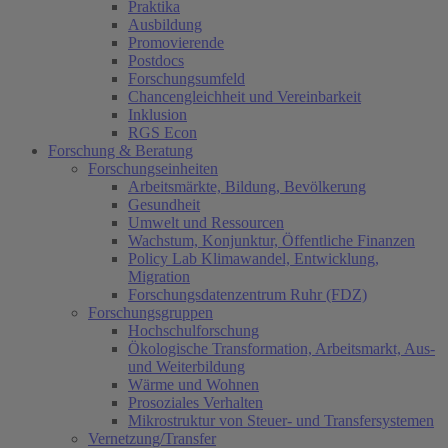
Praktika
Ausbildung
Promovierende
Postdocs
Forschungsumfeld
Chancengleichheit und Vereinbarkeit
Inklusion
RGS Econ
Forschung & Beratung
Forschungseinheiten
Arbeitsmärkte, Bildung, Bevölkerung
Gesundheit
Umwelt und Ressourcen
Wachstum, Konjunktur, Öffentliche Finanzen
Policy Lab Klimawandel, Entwicklung,
Migration
Forschungsdatenzentrum Ruhr (FDZ)
Forschungsgruppen
Hochschulforschung
Ökologische Transformation, Arbeitsmarkt, Aus-
und Weiterbildung
Wärme und Wohnen
Prosoziales Verhalten
Mikrostruktur von Steuer- und Transfersystemen
Vernetzung/Transfer