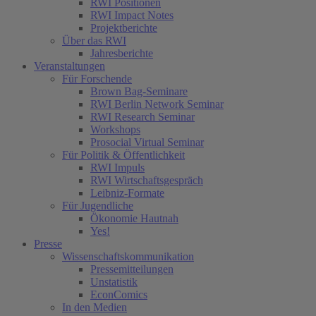
RWI Positionen
RWI Impact Notes
Projektberichte
Über das RWI
Jahresberichte
Veranstaltungen
Für Forschende
Brown Bag-Seminare
RWI Berlin Network Seminar
RWI Research Seminar
Workshops
Prosocial Virtual Seminar
Für Politik & Öffentlichkeit
RWI Impuls
RWI Wirtschaftsgespräch
Leibniz-Formate
Für Jugendliche
Ökonomie Hautnah
Yes!
Presse
Wissenschaftskommunikation
Pressemitteilungen
Unstatistik
EconComics
In den Medien