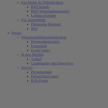
Für Politik & Öffentlichkeit
RWI Impuls
RWI Wirtschaftsgespräch
Leibniz-Formate
Für Jugendliche
Ökonomie Hautnah
Yes!
Presse
Wissenschaftskommunikation
Pressemitteilungen
Unstatistik
EconComics
In den Medien
Artikel
Gastbeiträge und Interviews
Service
Pressekontakt
Pressefotos/Logos
RSS-Feeds