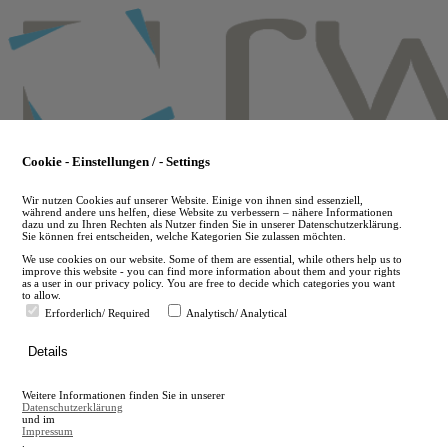
Skip
to
main
content
Cookie - Einstellungen / - Settings
Wir nutzen Cookies auf unserer Website. Einige von ihnen sind essenziell,
während andere uns helfen, diese Website zu verbessern – nähere Informationen
dazu und zu Ihren Rechten als Nutzer finden Sie in unserer Datenschutzerklärung.
Sie können frei entscheiden, welche Kategorien Sie zulassen möchten.
We use cookies on our website. Some of them are essential, while others help us to
improve this website - you can find more information about them and your rights
as a user in our privacy policy. You are free to decide which categories you want
to allow.
Erforderlich/ Required
Analytisch/ Analytical
de
Details
en
A
Weitere Informationen finden Sie in unserer
A
Datenschutzerklärung
und im
Impressum
.