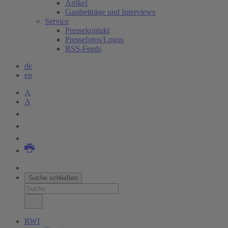
Artikel
Gastbeiträge und Interviews
Service
Pressekontakt
Pressefotos/Logos
RSS-Feeds
de
en
A
A
Suche schließen
RWI