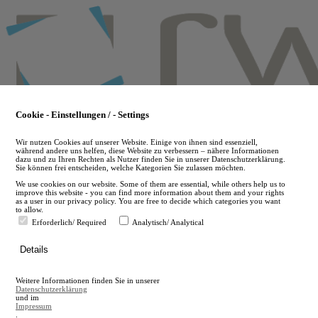
Skip
to
main
content
Cookie - Einstellungen / - Settings
Wir nutzen Cookies auf unserer Website. Einige von ihnen sind essenziell,
während andere uns helfen, diese Website zu verbessern – nähere Informationen
dazu und zu Ihren Rechten als Nutzer finden Sie in unserer Datenschutzerklärung.
Sie können frei entscheiden, welche Kategorien Sie zulassen möchten.
We use cookies on our website. Some of them are essential, while others help us to
improve this website - you can find more information about them and your rights
as a user in our privacy policy. You are free to decide which categories you want
to allow.
Erforderlich/ Required
Analytisch/ Analytical
de
Details
en
A
Weitere Informationen finden Sie in unserer
A
Datenschutzerklärung
und im
Impressum
.