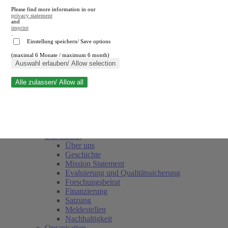
Please find more information in our
privacy statement
and
imprint
.
Einstellung speichern/ Save options
(maximal 6 Monate / maximum 6 month)
Suche schließen
Auswahl erlauben/ Allow selection
Alle zulassen/ Allow all
RWI
Termine
Team
Freunde und Förderer
Das Institut
Über uns
Geschichte
Mission Statement
(current)
Evaluierung und Qualitätssicherung
Forschungsbeirat
Finanzierung
Satzung
Meldestellen
Nachhaltigkeit
Organisation