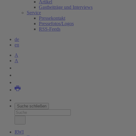
Artikel
Gastbeiträge und Interviews
Service
Pressekontakt
Pressefotos/Logos
RSS-Feeds
de
en
A
A
Suche schließen
RWI