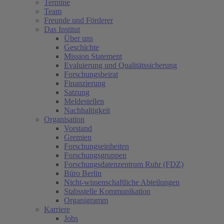
Termine
Team
Freunde und Förderer
Das Institut
Über uns
Geschichte
Mission Statement
(current)
Evaluierung und Qualitätssicherung
Forschungsbeirat
Finanzierung
Satzung
Meldestellen
Nachhaltigkeit
Organisation
Vorstand
Gremien
Forschungseinheiten
Forschungsgruppen
Forschungsdatenzentrum Ruhr (FDZ)
Büro Berlin
Nicht-wissenschaftliche Abteilungen
Stabsstelle Kommunikation
Organigramm
Karriere
Jobs