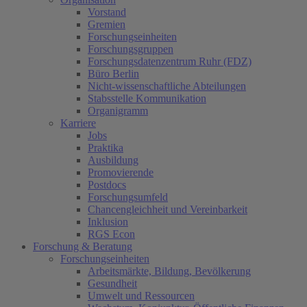
Vorstand
Gremien
Forschungseinheiten
Forschungsgruppen
Forschungsdatenzentrum Ruhr (FDZ)
Büro Berlin
Nicht-wissenschaftliche Abteilungen
Stabsstelle Kommunikation
Organigramm
Karriere
Jobs
Praktika
Ausbildung
Promovierende
Postdocs
Forschungsumfeld
Chancengleichheit und Vereinbarkeit
Inklusion
RGS Econ
Forschung & Beratung
Forschungseinheiten
Arbeitsmärkte, Bildung, Bevölkerung
Gesundheit
Umwelt und Ressourcen