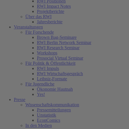
RWI Positionen
RWI Impact Notes
Projektberichte
Über das RWI
Jahresberichte
Veranstaltungen
Für Forschende
Brown Bag-Seminare
RWI Berlin Network Seminar
RWI Research Seminar
Workshops
Prosocial Virtual Seminar
Für Politik & Öffentlichkeit
RWI Impuls
RWI Wirtschaftsgespräch
Leibniz-Formate
Für Jugendliche
Ökonomie Hautnah
Yes!
Presse
Wissenschaftskommunikation
Pressemitteilungen
Unstatistik
EconComics
In den Medien