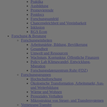
Praktika
Ausbildung
Promovierende
Postdocs
Forschungsumfeld
Chancengleichheit und Vereinbarkeit
Inklusion
RGS Econ
Forschung & Beratung
Forschungseinheiten
Arbeitsmärkte, Bildung, Bevölkerung
Gesundheit
Umwelt und Ressourcen
Wachstum, Konjunktur, Öffentliche Finanzen
Policy Lab Klimawandel, Entwicklung,
Migration
Forschungsdatenzentrum Ruhr (FDZ)
Forschungsgruppen
Hochschulforschung
Ökologische Transformation, Arbeitsmarkt, Aus-
und Weiterbildung
Wärme und Wohnen
Prosoziales Verhalten
Mikrostruktur von Steuer- und Transfersystemen
Vernetzung/Transfer