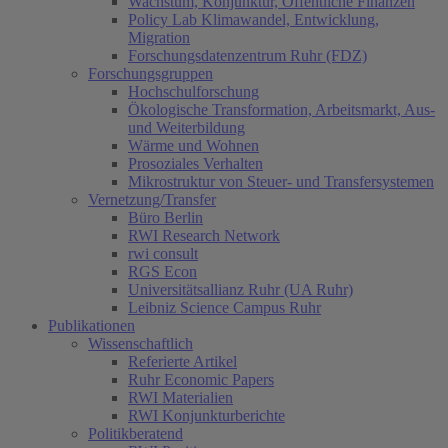
Wachstum, Konjunktur, Öffentliche Finanzen
Policy Lab Klimawandel, Entwicklung,
Migration
Forschungsdatenzentrum Ruhr (FDZ)
Forschungsgruppen
Hochschulforschung
Ökologische Transformation, Arbeitsmarkt, Aus-
und Weiterbildung
Wärme und Wohnen
Prosoziales Verhalten
Mikrostruktur von Steuer- und Transfersystemen
Vernetzung/Transfer
Büro Berlin
RWI Research Network
rwi consult
RGS Econ
Universitätsallianz Ruhr (UA Ruhr)
Leibniz Science Campus Ruhr
Publikationen
Wissenschaftlich
Referierte Artikel
Ruhr Economic Papers
RWI Materialien
RWI Konjunkturberichte
Politikberatend