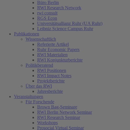
Büro Berlin
RWI Research Network
rwi consult
RGS Econ
Universitätsallianz Ruhr (UA Ruhr)
Leibniz Science Campus Ruhr
Publikationen
Wissenschaftlich
Referierte Artikel
Ruhr Economic Papers
RWI Materialien
RWI Konjunkturberichte
Politikberatend
RWI Positionen
RWI Impact Notes
Projektberichte
Über das RWI
Jahresberichte
Veranstaltungen
Für Forschende
Brown Bag-Seminare
RWI Berlin Network Seminar
RWI Research Seminar
Workshops
Prosocial Virtual Seminar