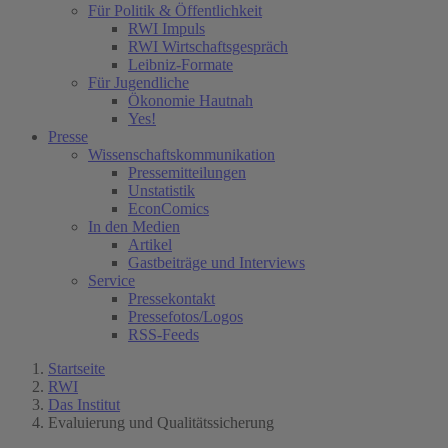
Für Politik & Öffentlichkeit
RWI Impuls
RWI Wirtschaftsgespräch
Leibniz-Formate
Für Jugendliche
Ökonomie Hautnah
Yes!
Presse
Wissenschaftskommunikation
Pressemitteilungen
Unstatistik
EconComics
In den Medien
Artikel
Gastbeiträge und Interviews
Service
Pressekontakt
Pressefotos/Logos
RSS-Feeds
Startseite
RWI
Das Institut
Evaluierung und Qualitätssicherung