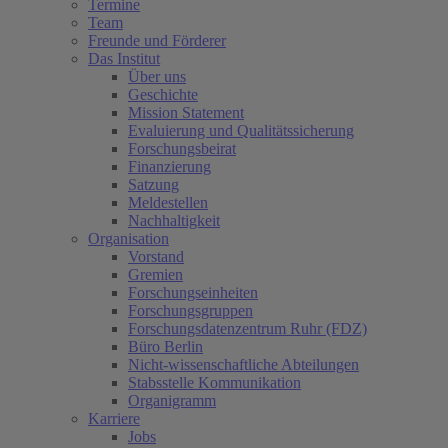
Termine
Team
Freunde und Förderer
Das Institut
Über uns
Geschichte
Mission Statement
Evaluierung und Qualitätssicherung
Forschungsbeirat
Finanzierung
Satzung
Meldestellen
Nachhaltigkeit
Organisation
Vorstand
(current)
Gremien
Forschungseinheiten
Forschungsgruppen
Forschungsdatenzentrum Ruhr (FDZ)
Büro Berlin
Nicht-wissenschaftliche Abteilungen
Stabsstelle Kommunikation
Organigramm
Karriere
Jobs