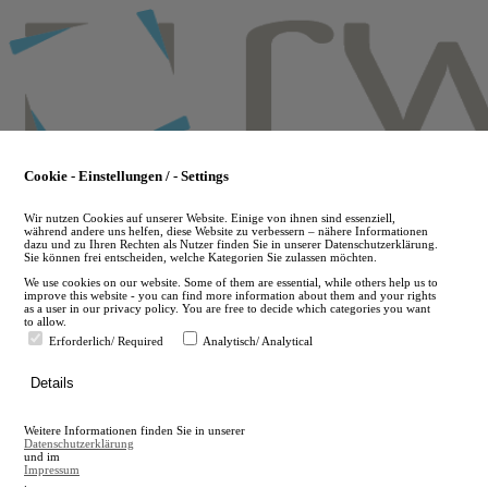
Skip
to
main
content
Cookie - Einstellungen / - Settings
Wir nutzen Cookies auf unserer Website. Einige von ihnen sind essenziell,
während andere uns helfen, diese Website zu verbessern – nähere Informationen
dazu und zu Ihren Rechten als Nutzer finden Sie in unserer Datenschutzerklärung.
Sie können frei entscheiden, welche Kategorien Sie zulassen möchten.
We use cookies on our website. Some of them are essential, while others help us to
improve this website - you can find more information about them and your rights
as a user in our privacy policy. You are free to decide which categories you want
to allow.
Erforderlich/ Required
Analytisch/ Analytical
de
Details
en
A
Weitere Informationen finden Sie in unserer
A
Datenschutzerklärung
und im
Impressum
.