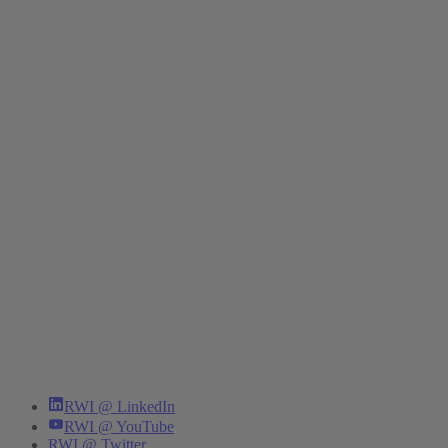
RWI @ LinkedIn
RWI @ YouTube
RWI @ Twitter