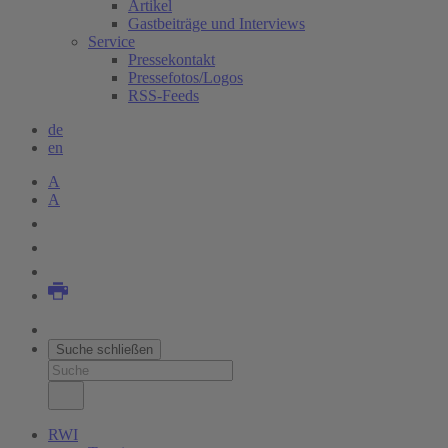
Artikel
Gastbeiträge und Interviews
Service
Pressekontakt
Pressefotos/Logos
RSS-Feeds
de
en
A
A
Suche schließen
RWI