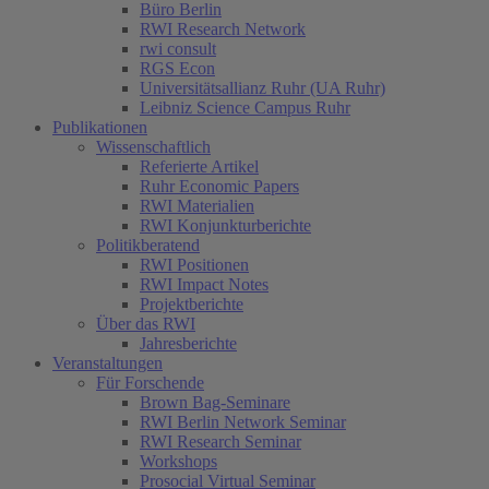
Büro Berlin
RWI Research Network
rwi consult
RGS Econ
Universitätsallianz Ruhr (UA Ruhr)
Leibniz Science Campus Ruhr
Publikationen
Wissenschaftlich
Referierte Artikel
Ruhr Economic Papers
RWI Materialien
RWI Konjunkturberichte
Politikberatend
RWI Positionen
RWI Impact Notes
Projektberichte
Über das RWI
Jahresberichte
Veranstaltungen
Für Forschende
Brown Bag-Seminare
RWI Berlin Network Seminar
RWI Research Seminar
Workshops
Prosocial Virtual Seminar