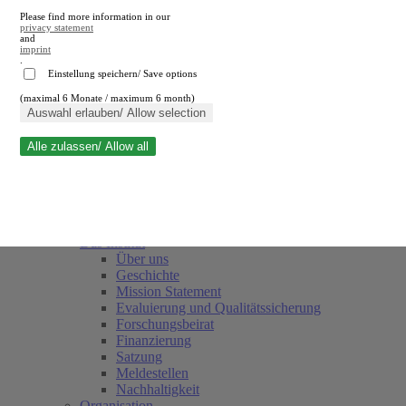
Please find more information in our
privacy statement
and
imprint
.
Einstellung speichern/ Save options
(maximal 6 Monate / maximum 6 month)
Suche schließen
Auswahl erlauben/ Allow selection
Alle zulassen/ Allow all
RWI
Termine
Team
Freunde und Förderer
Das Institut
Über uns
Geschichte
Mission Statement
Evaluierung und Qualitätssicherung
Forschungsbeirat
Finanzierung
Satzung
Meldestellen
Nachhaltigkeit
Organisation