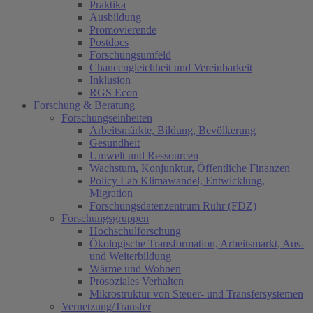
Praktika
Ausbildung
Promovierende
Postdocs
Forschungsumfeld
Chancengleichheit und Vereinbarkeit
Inklusion
RGS Econ
Forschung & Beratung
Forschungseinheiten
Arbeitsmärkte, Bildung, Bevölkerung
Gesundheit
Umwelt und Ressourcen
Wachstum, Konjunktur, Öffentliche Finanzen
Policy Lab Klimawandel, Entwicklung,
Migration
Forschungsdatenzentrum Ruhr (FDZ)
Forschungsgruppen
Hochschulforschung
Ökologische Transformation, Arbeitsmarkt, Aus-
und Weiterbildung
Wärme und Wohnen
Prosoziales Verhalten
Mikrostruktur von Steuer- und Transfersystemen
Vernetzung/Transfer