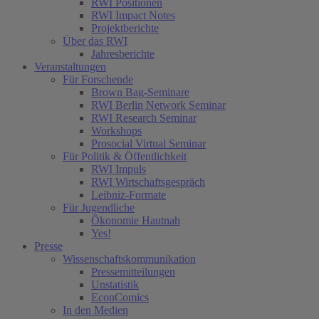
RWI Positionen
RWI Impact Notes
Projektberichte
Über das RWI
Jahresberichte
Veranstaltungen
Für Forschende
Brown Bag-Seminare
RWI Berlin Network Seminar
RWI Research Seminar
Workshops
Prosocial Virtual Seminar
Für Politik & Öffentlichkeit
RWI Impuls
RWI Wirtschaftsgespräch
Leibniz-Formate
Für Jugendliche
Ökonomie Hautnah
Yes!
Presse
Wissenschaftskommunikation
Pressemitteilungen
Unstatistik
EconComics
In den Medien