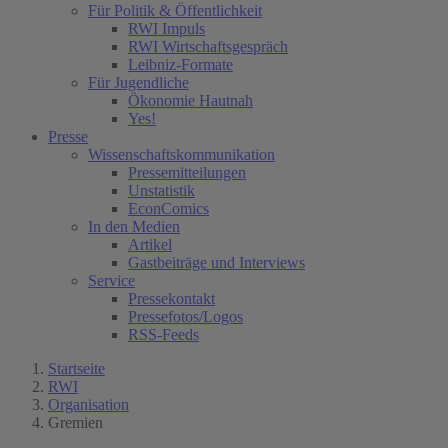
Für Politik & Öffentlichkeit
RWI Impuls
RWI Wirtschaftsgespräch
Leibniz-Formate
Für Jugendliche
Ökonomie Hautnah
Yes!
Presse
Wissenschaftskommunikation
Pressemitteilungen
Unstatistik
EconComics
In den Medien
Artikel
Gastbeiträge und Interviews
Service
Pressekontakt
Pressefotos/Logos
RSS-Feeds
Startseite
RWI
Organisation
Gremien