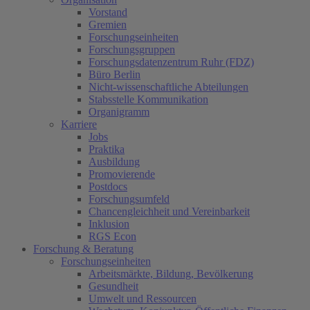
Vorstand
(current)
Gremien
Forschungseinheiten
Forschungsgruppen
Forschungsdatenzentrum Ruhr (FDZ)
Büro Berlin
Nicht-wissenschaftliche Abteilungen
Stabsstelle Kommunikation
Organigramm
Karriere
Jobs
Praktika
Ausbildung
Promovierende
Postdocs
Forschungsumfeld
Chancengleichheit und Vereinbarkeit
Inklusion
RGS Econ
Forschung & Beratung
Forschungseinheiten
Arbeitsmärkte, Bildung, Bevölkerung
Gesundheit
Umwelt und Ressourcen