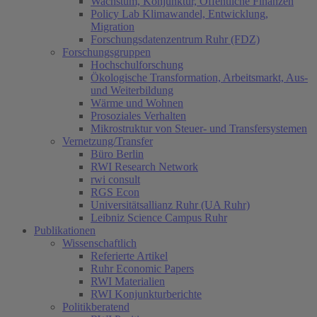
Wachstum, Konjunktur, Öffentliche Finanzen
Policy Lab Klimawandel, Entwicklung,
Migration
Forschungsdatenzentrum Ruhr (FDZ)
Forschungsgruppen
Hochschulforschung
Ökologische Transformation, Arbeitsmarkt, Aus-
und Weiterbildung
Wärme und Wohnen
Prosoziales Verhalten
Mikrostruktur von Steuer- und Transfersystemen
Vernetzung/Transfer
Büro Berlin
RWI Research Network
rwi consult
RGS Econ
Universitätsallianz Ruhr (UA Ruhr)
Leibniz Science Campus Ruhr
Publikationen
Wissenschaftlich
Referierte Artikel
Ruhr Economic Papers
RWI Materialien
RWI Konjunkturberichte
Politikberatend