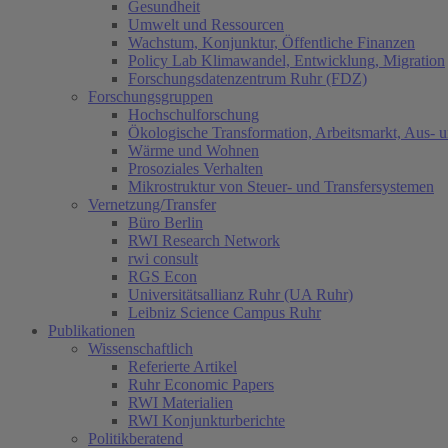
Gesundheit
Umwelt und Ressourcen
Wachstum, Konjunktur, Öffentliche Finanzen
Policy Lab Klimawandel, Entwicklung, Migration
Forschungsdatenzentrum Ruhr (FDZ)
Forschungsgruppen
Hochschulforschung
Ökologische Transformation, Arbeitsmarkt, Aus- 
Wärme und Wohnen
Prosoziales Verhalten
Mikrostruktur von Steuer- und Transfersystemen
Vernetzung/Transfer
Büro Berlin
RWI Research Network
rwi consult
RGS Econ
Universitätsallianz Ruhr (UA Ruhr)
Leibniz Science Campus Ruhr
Publikationen
Wissenschaftlich
Referierte Artikel
Ruhr Economic Papers
RWI Materialien
RWI Konjunkturberichte
Politikberatend