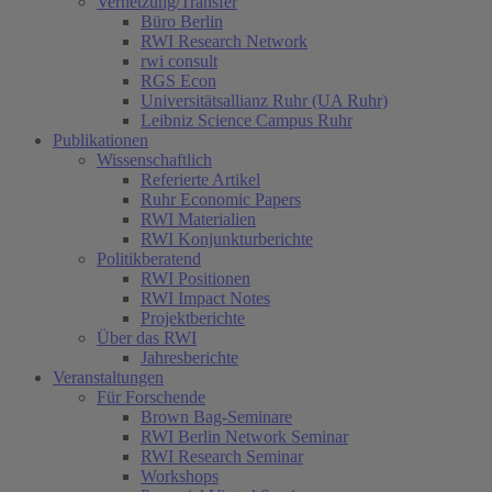
Vernetzung/Transfer
Büro Berlin
RWI Research Network
rwi consult
RGS Econ
Universitätsallianz Ruhr (UA Ruhr)
Leibniz Science Campus Ruhr
Publikationen
Wissenschaftlich
Referierte Artikel
Ruhr Economic Papers
RWI Materialien
RWI Konjunkturberichte
Politikberatend
RWI Positionen
RWI Impact Notes
Projektberichte
Über das RWI
Jahresberichte
Veranstaltungen
Für Forschende
Brown Bag-Seminare
RWI Berlin Network Seminar
RWI Research Seminar
Workshops