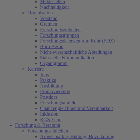
Meldestellen
Nachhaltigkeit
Organisation
Vorstand
Gremien
Forschungseinheiten
Forschungsgruppen
Forschungsdatenzentrum Ruhr (FDZ)
Büro Berlin
Nicht-wissenschaftliche Abteilungen
Stabsstelle Kommunikation
Organigramm
Karriere
Jobs
Praktika
Ausbildung
Promovierende
Postdocs
Forschungsumfeld
Chancengleichheit und Vereinbarkeit
Inklusion
RGS Econ
Forschung & Beratung
Forschungseinheiten
Arbeitsmärkte, Bildung, Bevölkerung