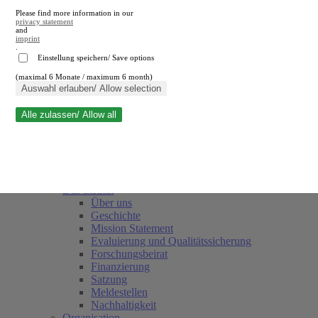
Please find more information in our
privacy statement
and
imprint
.
Einstellung speichern/ Save options
(maximal 6 Monate / maximum 6 month)
Suche schließen
Auswahl erlauben/ Allow selection
Alle zulassen/ Allow all
RWI
Termine
Team
Freunde und Förderer
Das Institut
Über uns
Geschichte
Mission Statement
Evaluierung und Qualitätssicherung
Forschungsbeirat
Finanzierung
Satzung
Meldestellen
Nachhaltigkeit
Organisation