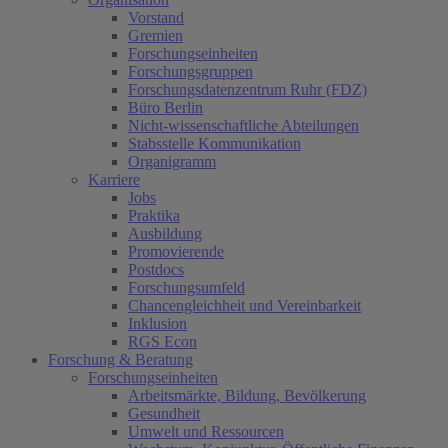
Vorstand
Gremien
Forschungseinheiten
Forschungsgruppen
Forschungsdatenzentrum Ruhr (FDZ)
Büro Berlin
Nicht-wissenschaftliche Abteilungen
Stabsstelle Kommunikation
Organigramm
Karriere
Jobs
Praktika
Ausbildung
Promovierende
Postdocs
Forschungsumfeld
Chancengleichheit und Vereinbarkeit
Inklusion
RGS Econ
Forschung & Beratung
Forschungseinheiten
Arbeitsmärkte, Bildung, Bevölkerung
Gesundheit
Umwelt und Ressourcen