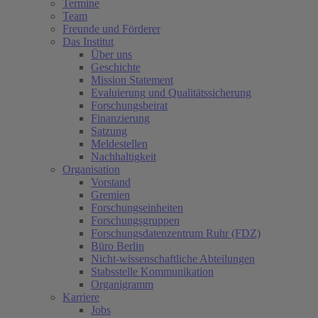
Termine
Team
Freunde und Förderer
Das Institut
Über uns
Geschichte
Mission Statement
Evaluierung und Qualitätssicherung
Forschungsbeirat
Finanzierung
Satzung
Meldestellen
Nachhaltigkeit
Organisation
Vorstand
Gremien
Forschungseinheiten
Forschungsgruppen
Forschungsdatenzentrum Ruhr (FDZ)
Büro Berlin
Nicht-wissenschaftliche Abteilungen
Stabsstelle Kommunikation
Organigramm
Karriere
Jobs