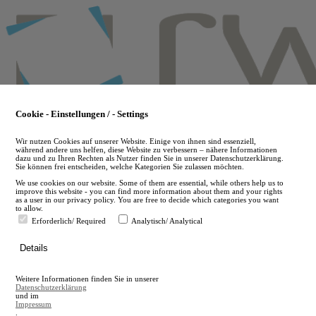
Skip
to
main
content
Cookie - Einstellungen / - Settings
Wir nutzen Cookies auf unserer Website. Einige von ihnen sind essenziell,
während andere uns helfen, diese Website zu verbessern – nähere Informationen
dazu und zu Ihren Rechten als Nutzer finden Sie in unserer Datenschutzerklärung.
Sie können frei entscheiden, welche Kategorien Sie zulassen möchten.
We use cookies on our website. Some of them are essential, while others help us to
improve this website - you can find more information about them and your rights
as a user in our privacy policy. You are free to decide which categories you want
to allow.
Erforderlich/ Required
Analytisch/ Analytical
de
Details
en
A
Weitere Informationen finden Sie in unserer
A
Datenschutzerklärung
und im
Impressum
.