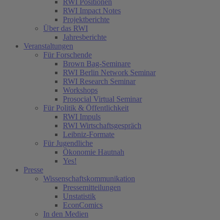
RWI Positionen
RWI Impact Notes
Projektberichte
Über das RWI
Jahresberichte
Veranstaltungen
Für Forschende
Brown Bag-Seminare
RWI Berlin Network Seminar
RWI Research Seminar
Workshops
Prosocial Virtual Seminar
Für Politik & Öffentlichkeit
RWI Impuls
RWI Wirtschaftsgespräch
Leibniz-Formate
Für Jugendliche
Ökonomie Hautnah
Yes!
Presse
Wissenschaftskommunikation
Pressemitteilungen
Unstatistik
EconComics
In den Medien