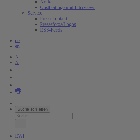
Artikel
Gastbeiträge und Interviews
Service
Pressekontakt
Pressefotos/Logos
(current)
RSS-Feeds
de
en
A
A
Suche schließen
RWI