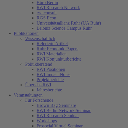
Büro Berlin
RWI Research Network
rwi consult
RGS Econ
Universitätsallianz Ruhr (UA Ruhr)
Leibniz Science Campus Ruhr
Publikationen
Wissenschaftlich
Referierte Artikel
Ruhr Economic Papers
RWI Materialien
RWI Konjunkturberichte
Politikberatend
RWI Positionen
RWI Impact Notes
Projektberichte
Über das RWI
Jahresberichte
Veranstaltungen
Für Forschende
Brown Bag-Seminare
RWI Berlin Network Seminar
RWI Research Seminar
Workshops
Prosocial Virtual Seminar