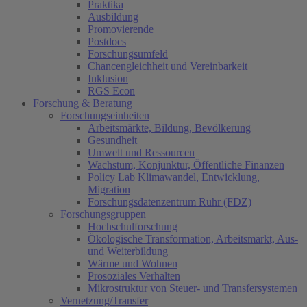
Praktika
Ausbildung
Promovierende
Postdocs
Forschungsumfeld
Chancengleichheit und Vereinbarkeit
Inklusion
RGS Econ
Forschung & Beratung
Forschungseinheiten
Arbeitsmärkte, Bildung, Bevölkerung
Gesundheit
Umwelt und Ressourcen
Wachstum, Konjunktur, Öffentliche Finanzen
Policy Lab Klimawandel, Entwicklung,
Migration
Forschungsdatenzentrum Ruhr (FDZ)
Forschungsgruppen
Hochschulforschung
Ökologische Transformation, Arbeitsmarkt, Aus-
und Weiterbildung
Wärme und Wohnen
Prosoziales Verhalten
Mikrostruktur von Steuer- und Transfersystemen
Vernetzung/Transfer