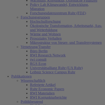
Wachstum, Konjunktur, Öffentliche Finanzen
Policy Lab Klimawandel, Entwicklung,
Migration
Forschungsdatenzentrum Ruhr (FDZ)
Forschungsgruppen
Hochschulforschung
Ökologische Transformation, Arbeitsmarkt, Aus-
und Weiterbildung
Wärme und Wohnen
Prosoziales Verhalten
Mikrostruktur von Steuer- und Transfersystemen
Vernetzung/Transfer
Büro Berlin
RWI Research Network
rwi consult
RGS Econ
Universitätsallianz Ruhr (UA Ruhr)
Leibniz Science Campus Ruhr
Publikationen
Wissenschaftlich
Referierte Artikel
Ruhr Economic Papers
RWI Materialien
RWI Konjunkturberichte
Politikberatend