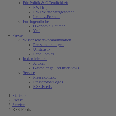
Für Politik & Öffentlichkeit
RWI Impuls
RWI Wirtschaftsgespräch
Leibniz-Formate
Für Jugendliche
Ökonomie Hautnah
Yes!
Presse
Wissenschaftskommunikation
Pressemitteilungen
Unstatistik
EconComics
In den Medien
Artikel
Gastbeiträge und Interviews
Service
Pressekontakt
Pressefotos/Logos
(current)
RSS-Feeds
Startseite
Presse
Service
RSS-Feeds