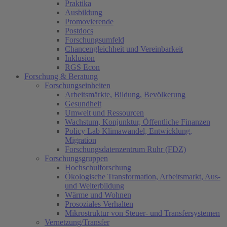
Praktika
Ausbildung
Promovierende
Postdocs
Forschungsumfeld
Chancengleichheit und Vereinbarkeit
Inklusion
RGS Econ
Forschung & Beratung
Forschungseinheiten
Arbeitsmärkte, Bildung, Bevölkerung
Gesundheit
Umwelt und Ressourcen
Wachstum, Konjunktur, Öffentliche Finanzen
Policy Lab Klimawandel, Entwicklung,
Migration
Forschungsdatenzentrum Ruhr (FDZ)
Forschungsgruppen
Hochschulforschung
Ökologische Transformation, Arbeitsmarkt, Aus-
und Weiterbildung
Wärme und Wohnen
Prosoziales Verhalten
(c
Mikrostruktur von Steuer- und Transfersystemen
Vernetzung/Transfer