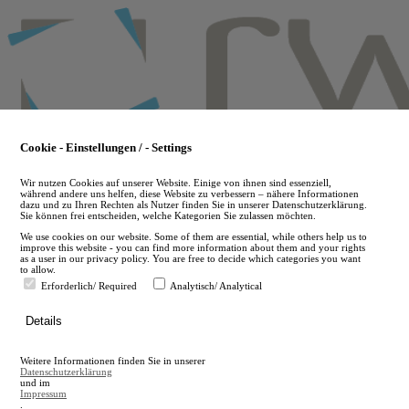
Skip
to
main
content
Cookie - Einstellungen / - Settings
Wir nutzen Cookies auf unserer Website. Einige von ihnen sind essenziell,
während andere uns helfen, diese Website zu verbessern – nähere Informationen
dazu und zu Ihren Rechten als Nutzer finden Sie in unserer Datenschutzerklärung.
Sie können frei entscheiden, welche Kategorien Sie zulassen möchten.
We use cookies on our website. Some of them are essential, while others help us to
improve this website - you can find more information about them and your rights
as a user in our privacy policy. You are free to decide which categories you want
to allow.
Erforderlich/ Required
Analytisch/ Analytical
de
Details
en
A
Weitere Informationen finden Sie in unserer
A
Datenschutzerklärung
und im
Impressum
.