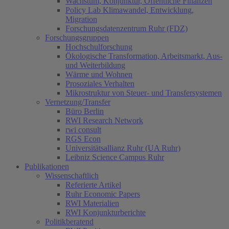
Wachstum, Konjunktur, Öffentliche Finanzen
Policy Lab Klimawandel, Entwicklung,
Migration
Forschungsdatenzentrum Ruhr (FDZ)
Forschungsgruppen
Hochschulforschung
Ökologische Transformation, Arbeitsmarkt, Aus-
und Weiterbildung
Wärme und Wohnen
Prosoziales Verhalten
(c
Mikrostruktur von Steuer- und Transfersystemen
Vernetzung/Transfer
Büro Berlin
RWI Research Network
rwi consult
RGS Econ
Universitätsallianz Ruhr (UA Ruhr)
Leibniz Science Campus Ruhr
Publikationen
Wissenschaftlich
Referierte Artikel
Ruhr Economic Papers
RWI Materialien
RWI Konjunkturberichte
Politikberatend