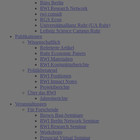
Büro Berlin
RWI Research Network
rwi consult
RGS Econ
Universitätsallianz Ruhr (UA Ruhr)
Leibniz Science Campus Ruhr
Publikationen
Wissenschaftlich
Referierte Artikel
Ruhr Economic Papers
RWI Materialien
RWI Konjunkturberichte
Politikberatend
RWI Positionen
RWI Impact Notes
Projektberichte
Über das RWI
Jahresberichte
Veranstaltungen
Für Forschende
Brown Bag-Seminare
RWI Berlin Network Seminar
RWI Research Seminar
Workshops
Prosocial Virtual Seminar