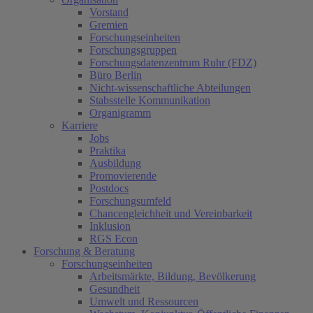
Vorstand
Gremien
Forschungseinheiten
Forschungsgruppen
Forschungsdatenzentrum Ruhr (FDZ)
Büro Berlin
Nicht-wissenschaftliche Abteilungen
Stabsstelle Kommunikation
Organigramm
Karriere
Jobs
Praktika
Ausbildung
Promovierende
Postdocs
Forschungsumfeld
Chancengleichheit und Vereinbarkeit
Inklusion
RGS Econ
Forschung & Beratung
Forschungseinheiten
Arbeitsmärkte, Bildung, Bevölkerung
Gesundheit
Umwelt und Ressourcen