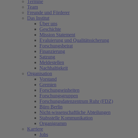
Termine
Team
Freunde und Förderer
Das Institut
Über uns
Geschichte
Mission Statement
Evaluierung und Qualitätssicherung
Forschungsbeirat
Finanzierung
Satzung
Meldestellen
Nachhaltigkeit
Organisation
Vorstand
Gremien
Forschungseinheiten
Forschungsgruppen
Forschungsdatenzentrum Ruhr (FDZ)
Büro Berlin
Nicht-wissenschaftliche Abteilungen
Stabsstelle Kommunikation
Organigramm
Karriere
Jobs