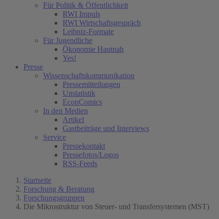
Für Politik & Öffentlichkeit
RWI Impuls
RWI Wirtschaftsgespräch
Leibniz-Formate
Für Jugendliche
Ökonomie Hautnah
Yes!
Presse
Wissenschaftskommunikation
Pressemitteilungen
Unstatistik
EconComics
In den Medien
Artikel
Gastbeiträge und Interviews
Service
Pressekontakt
Pressefotos/Logos
RSS-Feeds
Startseite
Forschung & Beratung
Forschungsgruppen
Die Mikrostruktur von Steuer- und Transfersystemen (MST)