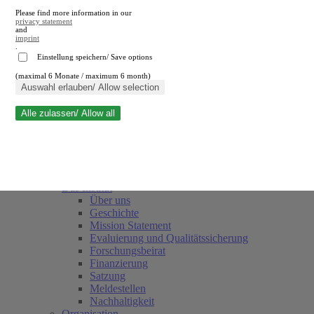
Please find more information in our
privacy statement
and
imprint
.
Einstellung speichern/ Save options
(maximal 6 Monate / maximum 6 month)
Suche schließen
Auswahl erlauben/ Allow selection
Alle zulassen/ Allow all
RWI
Termine
Team
Freunde und Förderer
Das Institut
Über uns
Geschichte
Mission Statement
Evaluierung und Qualitätssicherung
Forschungsbeirat
Finanzierung
Satzung
Meldestellen
Nachhaltigkeit
Organisation