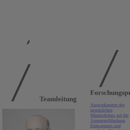
Publikationen am
RWI
Forschungspr
BBSR-Online-Publikation, 2026
Teamleitung
Auswirkungen des
Folgen warmer Nebenkosten
gesetzlichen
Philipp Breidenbach
,
Felix Heuer
,
Niklas Isaak
,
Mindestlohns auf die
Kathrin Kaestner
,
Johannes Lauer
,
Benedikt Lorenz
,
Armutsgefährdung,
Philipp Markus
,
Holger Perlwitz
,
Sandra Schaffner
Einkommen und