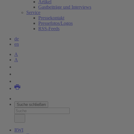
Artikel
Gastbeiträge und Interviews
Service
Pressekontakt
Pressefotos/Logos
RSS-Feeds
de
en
A
A
Suche schließen
RWI