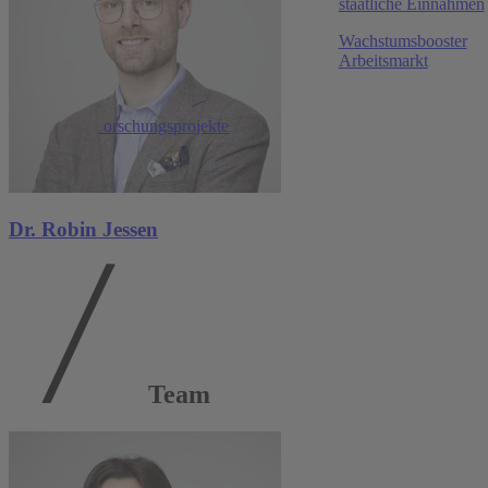
staatliche Einnahmen
Wirtschaftsdienst, 2026
Wachstumsbooster
Entfesselung des Arbeitskräftepotenzials für
Arbeitsmarkt
Wachstum und entlastete Staatsfinanzen
Niklas Isaak
,
Robin Jessen
,
Christoph M. Schmidt
Mehr Forschungsprojekte
The Review of Economic Studies
, 2026
The Micro and Macro Effects of Changes in the
Potential Benefit Duration
Dr. Robin Jessen
Jonas Jessen
,
Robin Jessen
,
Ewa Gałecka-Burdziak
,
Marek Góra
,
Jochen Kluve
Mehr Publikationen
Team