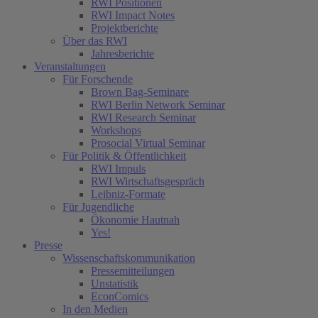
RWI Positionen
RWI Impact Notes
Projektberichte
Über das RWI
Jahresberichte
Veranstaltungen
Für Forschende
Brown Bag-Seminare
RWI Berlin Network Seminar
RWI Research Seminar
Workshops
Prosocial Virtual Seminar
Für Politik & Öffentlichkeit
RWI Impuls
RWI Wirtschaftsgespräch
Leibniz-Formate
Für Jugendliche
Ökonomie Hautnah
Yes!
Presse
Wissenschaftskommunikation
Pressemitteilungen
Unstatistik
EconComics
In den Medien