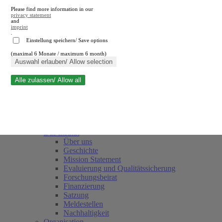
Please find more information in our
privacy statement
and
imprint
.
Einstellung speichern/ Save options
(maximal 6 Monate / maximum 6 month)
Suche schließen
Auswahl erlauben/ Allow selection
Alle zulassen/ Allow all
RWI
Termine
Team
Freunde und Förderer
Das Institut
Über uns
Geschichte
Mission Statement
Evaluierung und Qualitätssicherung
Forschungsbeirat
Finanzierung
Satzung
Meldestellen
Nachhaltigkeit
Organisation