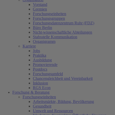
Vorstand
Gremien
Forschungseinheiten
Forschungsgruppen
Forschungsdatenzentrum Ruhr (FDZ)
Büro Berlin
Nicht-wissenschaftliche Abteilungen
Stabsstelle Kommunikation
Organigramm
Karriere
Jobs
Praktika
Ausbildung
Promovierende
Postdocs
Forschungsumfeld
Chancengleichheit und Vereinbarkeit
Inklusion
RGS Econ
Forschung & Beratung
Forschungseinheiten
Arbeitsmärkte, Bildung, Bevölkerung
Gesundheit
Umwelt und Ressourcen