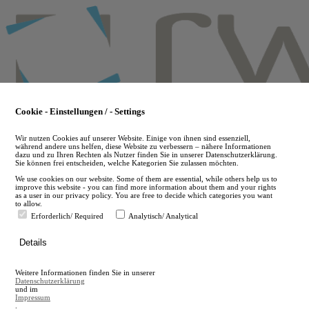
Skip
to
main
content
Cookie - Einstellungen / - Settings
Wir nutzen Cookies auf unserer Website. Einige von ihnen sind essenziell,
während andere uns helfen, diese Website zu verbessern – nähere Informationen
dazu und zu Ihren Rechten als Nutzer finden Sie in unserer Datenschutzerklärung.
Sie können frei entscheiden, welche Kategorien Sie zulassen möchten.
We use cookies on our website. Some of them are essential, while others help us to
improve this website - you can find more information about them and your rights
as a user in our privacy policy. You are free to decide which categories you want
to allow.
Erforderlich/ Required
Analytisch/ Analytical
de
Details
en
A
Weitere Informationen finden Sie in unserer
A
Datenschutzerklärung
und im
Impressum
.