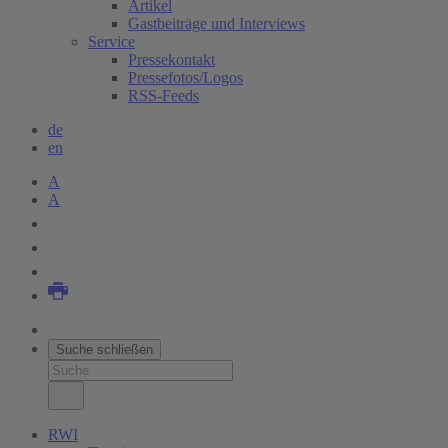
Artikel
Gastbeiträge und Interviews
Service
Pressekontakt
Pressefotos/Logos
RSS-Feeds
de
en
A
A
Suche schließen
RWI