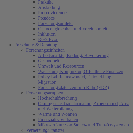
Praktika
Ausbildung
Promovierende
Postdocs
Forschungsumfeld
Chancengleichheit und Vereinbarkeit
Inklusion
RGS Econ
Forschung & Beratung
Forschungseinheiten
Arbeitsmärkte, Bildung, Bevölkerung
Gesundheit
Umwelt und Ressourcen
Wachstum, Konjunktur, Öffentliche Finanzen
Policy Lab Klimawandel, Entwicklung,
Migration
Forschungsdatenzentrum Ruhr (FDZ)
Forschungsgruppen
Hochschulforschung
Ökologische Transformation, Arbeitsmarkt, Aus-
und Weiterbildung
Wärme und Wohnen
Prosoziales Verhalten
Mikrostruktur von Steuer- und Transfersystemen
Vernetzung/Transfer