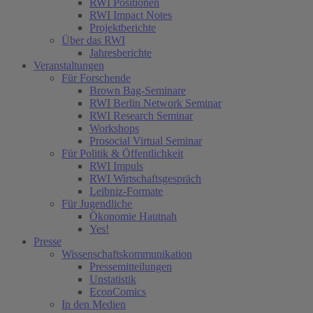
RWI Positionen
RWI Impact Notes
Projektberichte
Über das RWI
Jahresberichte
Veranstaltungen
Für Forschende
Brown Bag-Seminare
RWI Berlin Network Seminar
RWI Research Seminar
Workshops
Prosocial Virtual Seminar
Für Politik & Öffentlichkeit
(current)
RWI Impuls
RWI Wirtschaftsgespräch
Leibniz-Formate
Für Jugendliche
Ökonomie Hautnah
Yes!
Presse
Wissenschaftskommunikation
Pressemitteilungen
Unstatistik
EconComics
In den Medien