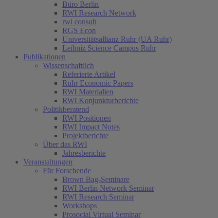
Büro Berlin
RWI Research Network
rwi consult
RGS Econ
Universitätsallianz Ruhr (UA Ruhr)
Leibniz Science Campus Ruhr
Publikationen
Wissenschaftlich
Referierte Artikel
Ruhr Economic Papers
RWI Materialien
RWI Konjunkturberichte
Politikberatend
RWI Positionen
RWI Impact Notes
Projektberichte
Über das RWI
Jahresberichte
Veranstaltungen
Für Forschende
Brown Bag-Seminare
RWI Berlin Network Seminar
RWI Research Seminar
Workshops
Prosocial Virtual Seminar