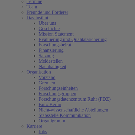
Termine
Team
Freunde und Förderer
Das Institut
Über uns
Geschichte
Mission Statement
Evaluierung und Qualitätssicherung
Forschungsbeirat
Finanzierung
Satzung
Meldestellen
Nachhaltigkeit
Organisation
Vorstand
Gremien
Forschungseinheiten
Forschungsgruppen
Forschungsdatenzentrum Ruhr (FDZ)
Büro Berlin
Nicht-wissenschaftliche Abteilungen
Stabsstelle Kommunikation
Organigramm
Karriere
Jobs