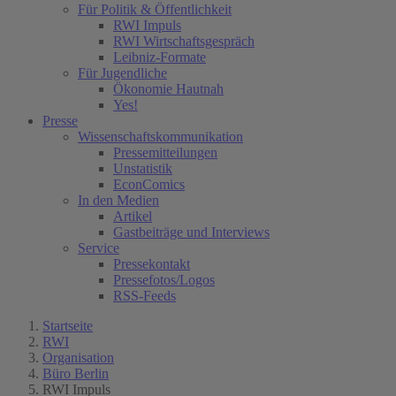
Für Politik & Öffentlichkeit
(current)
RWI Impuls
RWI Wirtschaftsgespräch
Leibniz-Formate
Für Jugendliche
Ökonomie Hautnah
Yes!
Presse
Wissenschaftskommunikation
Pressemitteilungen
Unstatistik
EconComics
In den Medien
Artikel
Gastbeiträge und Interviews
Service
Pressekontakt
Pressefotos/Logos
RSS-Feeds
Startseite
RWI
Organisation
Büro Berlin
RWI Impuls