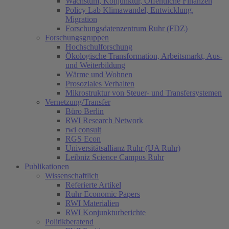
Wachstum, Konjunktur, Öffentliche Finanzen
Policy Lab Klimawandel, Entwicklung,
Migration
Forschungsdatenzentrum Ruhr (FDZ)
Forschungsgruppen
Hochschulforschung
Ökologische Transformation, Arbeitsmarkt, Aus-
und Weiterbildung
Wärme und Wohnen
Prosoziales Verhalten
Mikrostruktur von Steuer- und Transfersystemen
Vernetzung/Transfer
Büro Berlin
RWI Research Network
rwi consult
RGS Econ
Universitätsallianz Ruhr (UA Ruhr)
Leibniz Science Campus Ruhr
Publikationen
Wissenschaftlich
Referierte Artikel
Ruhr Economic Papers
RWI Materialien
RWI Konjunkturberichte
Politikberatend