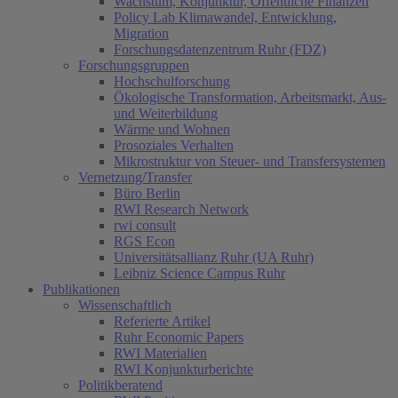
Wachstum, Konjunktur, Öffentliche Finanzen
Policy Lab Klimawandel, Entwicklung,
Migration
Forschungsdatenzentrum Ruhr (FDZ)
Forschungsgruppen
Hochschulforschung
Ökologische Transformation, Arbeitsmarkt, Aus-
und Weiterbildung
Wärme und Wohnen
Prosoziales Verhalten
Mikrostruktur von Steuer- und Transfersystemen
Vernetzung/Transfer
Büro Berlin
RWI Research Network
rwi consult
RGS Econ
Universitätsallianz Ruhr (UA Ruhr)
Leibniz Science Campus Ruhr
Publikationen
Wissenschaftlich
Referierte Artikel
Ruhr Economic Papers
RWI Materialien
RWI Konjunkturberichte
Politikberatend