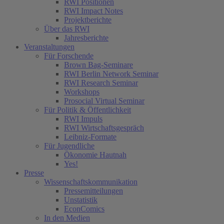
RWI Positionen
RWI Impact Notes
Projektberichte
Über das RWI
Jahresberichte
Veranstaltungen
Für Forschende
Brown Bag-Seminare
RWI Berlin Network Seminar
RWI Research Seminar
Workshops
Prosocial Virtual Seminar
Für Politik & Öffentlichkeit
RWI Impuls
RWI Wirtschaftsgespräch
Leibniz-Formate
Für Jugendliche
Ökonomie Hautnah
Yes!
Presse
Wissenschaftskommunikation
Pressemitteilungen
Unstatistik
EconComics
In den Medien