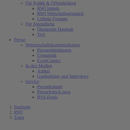
Für Politik & Öffentlichkeit
RWI Impuls
RWI Wirtschaftsgespräch
Leibniz-Formate
Für Jugendliche
Ökonomie Hautnah
Yes!
Presse
Wissenschaftskommunikation
Pressemitteilungen
Unstatistik
EconComics
In den Medien
Artikel
Gastbeiträge und Interviews
Service
Pressekontakt
Pressefotos/Logos
RSS-Feeds
Startseite
RWI
Team