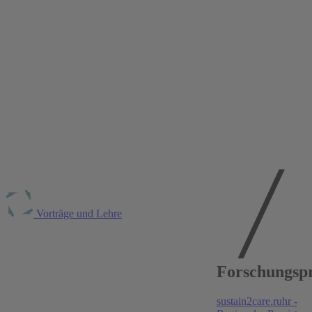
Vorträge und Lehre
Publikationen am
Forschungspr
RWI
sustain2care.ruhr -
PLoS ONE
, 2025