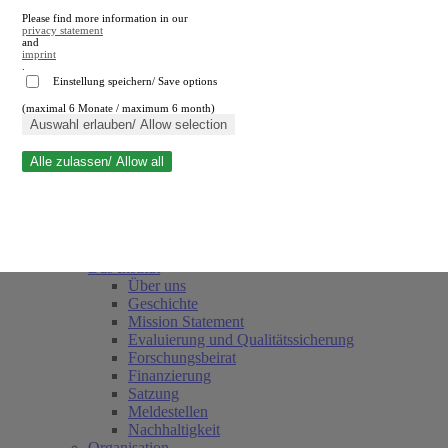
Please find more information in our
privacy statement
and
imprint
.
Einstellung speichern/ Save options
(maximal 6 Monate / maximum 6 month)
Suche schließen
Auswahl erlauben/ Allow selection
Alle zulassen/ Allow all
RWI
Termine
Team
Freunde und Förderer
Das Institut
Über uns
Geschichte
Mission Statement
Evaluierung und Qualitätssicherung
Forschungsbeirat
Finanzierung
Satzung
Meldestellen
Nachhaltigkeit
Organisation