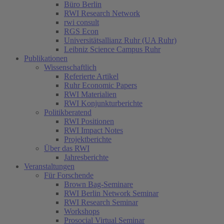
Büro Berlin
RWI Research Network
rwi consult
RGS Econ
Universitätsallianz Ruhr (UA Ruhr)
Leibniz Science Campus Ruhr
Publikationen
Wissenschaftlich
Referierte Artikel
Ruhr Economic Papers
RWI Materialien
RWI Konjunkturberichte
Politikberatend
RWI Positionen
RWI Impact Notes
Projektberichte
Über das RWI
Jahresberichte
Veranstaltungen
Für Forschende
Brown Bag-Seminare
RWI Berlin Network Seminar
RWI Research Seminar
Workshops
Prosocial Virtual Seminar