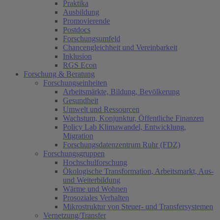
Praktika
Ausbildung
Promovierende
Postdocs
Forschungsumfeld
Chancengleichheit und Vereinbarkeit
Inklusion
RGS Econ
Forschung & Beratung
Forschungseinheiten
Arbeitsmärkte, Bildung, Bevölkerung
Gesundheit
Umwelt und Ressourcen
Wachstum, Konjunktur, Öffentliche Finanzen
Policy Lab Klimawandel, Entwicklung,
Migration
Forschungsdatenzentrum Ruhr (FDZ)
Forschungsgruppen
Hochschulforschung
Ökologische Transformation, Arbeitsmarkt, Aus-
und Weiterbildung
Wärme und Wohnen
Prosoziales Verhalten
Mikrostruktur von Steuer- und Transfersystemen
Vernetzung/Transfer