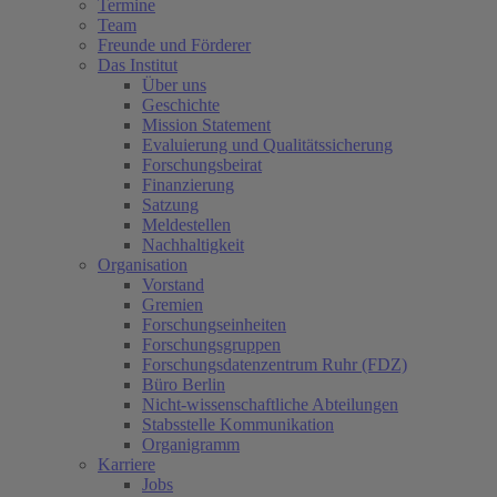
Termine
Team
Freunde und Förderer
Das Institut
Über uns
Geschichte
Mission Statement
Evaluierung und Qualitätssicherung
Forschungsbeirat
Finanzierung
Satzung
Meldestellen
Nachhaltigkeit
Organisation
Vorstand
Gremien
Forschungseinheiten
Forschungsgruppen
Forschungsdatenzentrum Ruhr (FDZ)
Büro Berlin
Nicht-wissenschaftliche Abteilungen
Stabsstelle Kommunikation
Organigramm
Karriere
Jobs