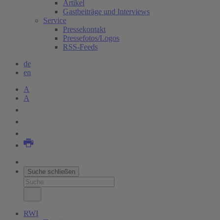
Artikel
Gastbeiträge und Interviews
Service
Pressekontakt
Pressefotos/Logos
RSS-Feeds
de
en
A
A
Suche schließen
RWI