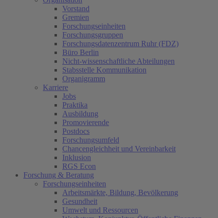
Vorstand
Gremien
Forschungseinheiten
Forschungsgruppen
Forschungsdatenzentrum Ruhr (FDZ)
Büro Berlin
Nicht-wissenschaftliche Abteilungen
Stabsstelle Kommunikation
Organigramm
Karriere
Jobs
Praktika
Ausbildung
Promovierende
Postdocs
Forschungsumfeld
Chancengleichheit und Vereinbarkeit
Inklusion
RGS Econ
Forschung & Beratung
Forschungseinheiten
Arbeitsmärkte, Bildung, Bevölkerung
Gesundheit
Umwelt und Ressourcen