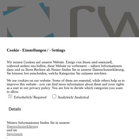
Skip
to
main
content
Cookie - Einstellungen / - Settings
Wir nutzen Cookies auf unserer Website. Einige von ihnen sind essenziell,
während andere uns helfen, diese Website zu verbessern – nähere Informationen
dazu und zu Ihren Rechten als Nutzer finden Sie in unserer Datenschutzerklärung.
Sie können frei entscheiden, welche Kategorien Sie zulassen möchten.
We use cookies on our website. Some of them are essential, while others help us to
improve this website - you can find more information about them and your rights
as a user in our privacy policy. You are free to decide which categories you want
to allow.
Erforderlich/ Required
Analytisch/ Analytical
de
Details
en
A
Weitere Informationen finden Sie in unserer
A
Datenschutzerklärung
und im
Impressum
.