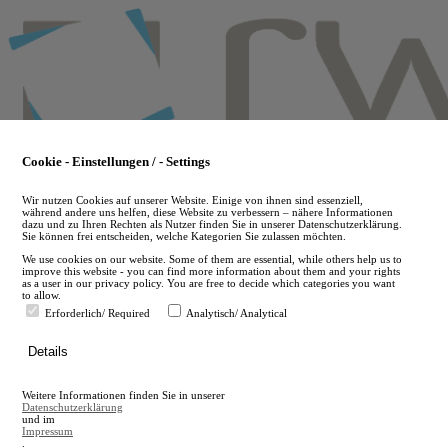
Skip
to
main
content
Cookie - Einstellungen / - Settings
Wir nutzen Cookies auf unserer Website. Einige von ihnen sind essenziell,
während andere uns helfen, diese Website zu verbessern – nähere Informationen
dazu und zu Ihren Rechten als Nutzer finden Sie in unserer Datenschutzerklärung.
Sie können frei entscheiden, welche Kategorien Sie zulassen möchten.
We use cookies on our website. Some of them are essential, while others help us to
improve this website - you can find more information about them and your rights
as a user in our privacy policy. You are free to decide which categories you want
to allow.
Erforderlich/ Required
Analytisch/ Analytical
de
Details
en
A
Weitere Informationen finden Sie in unserer
A
Datenschutzerklärung
und im
Impressum
.