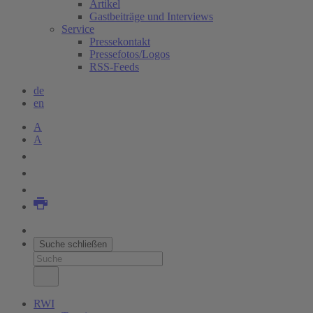
Artikel
Gastbeiträge und Interviews
Service
Pressekontakt
Pressefotos/Logos
RSS-Feeds
de
en
A
A
Suche schließen
RWI