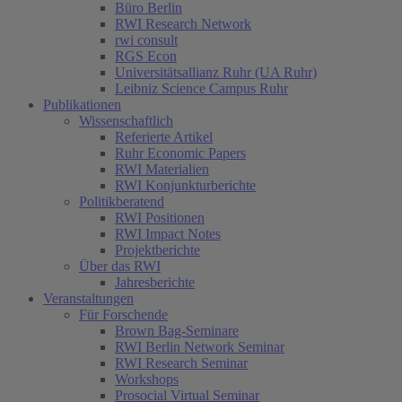
Büro Berlin
RWI Research Network
rwi consult
RGS Econ
Universitätsallianz Ruhr (UA Ruhr)
Leibniz Science Campus Ruhr
Publikationen
Wissenschaftlich
Referierte Artikel
Ruhr Economic Papers
RWI Materialien
RWI Konjunkturberichte
Politikberatend
RWI Positionen
RWI Impact Notes
Projektberichte
Über das RWI
Jahresberichte
Veranstaltungen
Für Forschende
Brown Bag-Seminare
RWI Berlin Network Seminar
RWI Research Seminar
Workshops
Prosocial Virtual Seminar