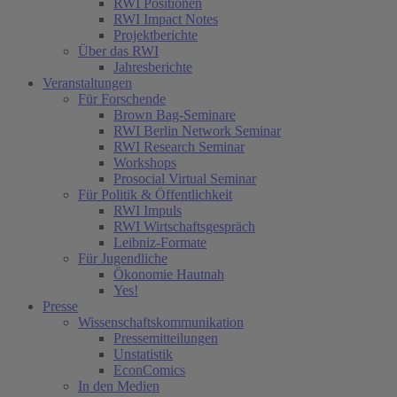
RWI Positionen
RWI Impact Notes
Projektberichte
Über das RWI
Jahresberichte
Veranstaltungen
Für Forschende
Brown Bag-Seminare
RWI Berlin Network Seminar
RWI Research Seminar
Workshops
Prosocial Virtual Seminar
Für Politik & Öffentlichkeit
RWI Impuls
RWI Wirtschaftsgespräch
Leibniz-Formate
Für Jugendliche
Ökonomie Hautnah
Yes!
Presse
Wissenschaftskommunikation
Pressemitteilungen
Unstatistik
EconComics
In den Medien