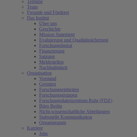
Termine
Team
Freunde und Förderer
Das Institut
Über uns
Geschichte
Mission Statement
Evaluierung und Qualitätssicherung
Forschungsbeirat
Finanzierung
Satzung
Meldestellen
Nachhaltigkeit
Organisation
Vorstand
Gremien
(current)
Forschungseinheiten
Forschungsgruppen
Forschungsdatenzentrum Ruhr (FDZ)
Büro Berlin
Nicht-wissenschaftliche Abteilungen
Stabsstelle Kommunikation
Organigramm
Karriere
Jobs