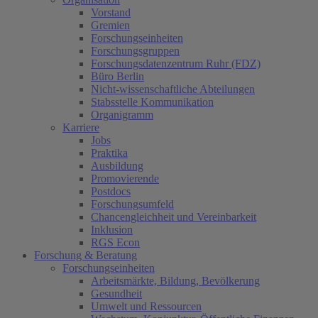
Vorstand
Gremien
(current)
Forschungseinheiten
Forschungsgruppen
Forschungsdatenzentrum Ruhr (FDZ)
Büro Berlin
Nicht-wissenschaftliche Abteilungen
Stabsstelle Kommunikation
Organigramm
Karriere
Jobs
Praktika
Ausbildung
Promovierende
Postdocs
Forschungsumfeld
Chancengleichheit und Vereinbarkeit
Inklusion
RGS Econ
(current)
Forschung & Beratung
(current)
Forschungseinheiten
Arbeitsmärkte, Bildung, Bevölkerung
Gesundheit
Umwelt und Ressourcen