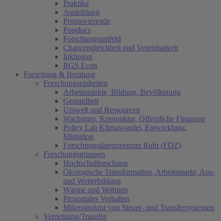
Praktika
Ausbildung
Promovierende
Postdocs
Forschungsumfeld
Chancengleichheit und Vereinbarkeit
Inklusion
RGS Econ
(current)
Forschung & Beratung
(current)
Forschungseinheiten
Arbeitsmärkte, Bildung, Bevölkerung
Gesundheit
Umwelt und Ressourcen
Wachstum, Konjunktur, Öffentliche Finanzen
Policy Lab Klimawandel, Entwicklung,
Migration
Forschungsdatenzentrum Ruhr (FDZ)
Forschungsgruppen
Hochschulforschung
Ökologische Transformation, Arbeitsmarkt, Aus-
und Weiterbildung
Wärme und Wohnen
Prosoziales Verhalten
Mikrostruktur von Steuer- und Transfersystemen
Vernetzung/Transfer