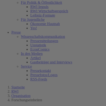
Für Politik & Öffentlichkeit
RWI Impuls
RWI Wirtschaftsgespräch
Leibniz-Formate
Für Jugendliche
Ökonomie Hautnah
Yes!
Presse
Wissenschaftskommunikation
Pressemitteilungen
Unstatistik
EconComics
In den Medien
Artikel
Gastbeiträge und Interviews
Service
Pressekontakt
Pressefotos/Logos
RSS-Feeds
Startseite
RWI
Organisation
Forschungseinheiten