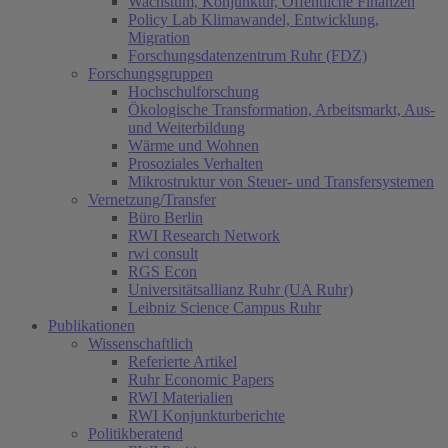
Wachstum, Konjunktur, Öffentliche Finanzen
Policy Lab Klimawandel, Entwicklung,
Migration
Forschungsdatenzentrum Ruhr (FDZ)
Forschungsgruppen
Hochschulforschung
Ökologische Transformation, Arbeitsmarkt, Aus-
und Weiterbildung
Wärme und Wohnen
Prosoziales Verhalten
Mikrostruktur von Steuer- und Transfersystemen
Vernetzung/Transfer
Büro Berlin
RWI Research Network
rwi consult
RGS Econ
Universitätsallianz Ruhr (UA Ruhr)
Leibniz Science Campus Ruhr
Publikationen
Wissenschaftlich
Referierte Artikel
Ruhr Economic Papers
RWI Materialien
RWI Konjunkturberichte
Politikberatend