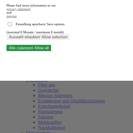
Please find more information in our
privacy statement
and
imprint
.
Einstellung speichern/ Save options
(maximal 6 Monate / maximum 6 month)
Suche schließen
Auswahl erlauben/ Allow selection
Alle zulassen/ Allow all
RWI
Termine
Team
Freunde und Förderer
Das Institut
Über uns
Geschichte
Mission Statement
Evaluierung und Qualitätssicherung
Forschungsbeirat
Finanzierung
Satzung
Meldestellen
Nachhaltigkeit
Organisation