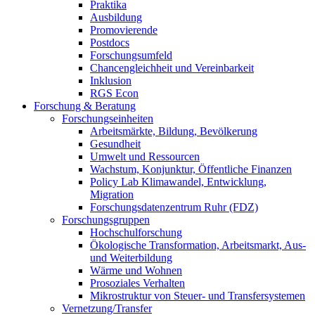
Praktika
Ausbildung
Promovierende
Postdocs
Forschungsumfeld
Chancengleichheit und Vereinbarkeit
Inklusion
RGS Econ
Forschung & Beratung
Forschungseinheiten
Arbeitsmärkte, Bildung, Bevölkerung
Gesundheit
Umwelt und Ressourcen
Wachstum, Konjunktur, Öffentliche Finanzen
Policy Lab Klimawandel, Entwicklung,
Migration
Forschungsdatenzentrum Ruhr (FDZ)
Forschungsgruppen
Hochschulforschung
Ökologische Transformation, Arbeitsmarkt, Aus-
und Weiterbildung
Wärme und Wohnen
Prosoziales Verhalten
Mikrostruktur von Steuer- und Transfersystemen
Vernetzung/Transfer