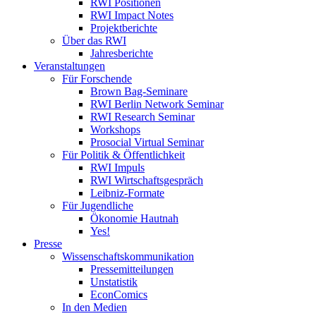
RWI Positionen
RWI Impact Notes
Projektberichte
Über das RWI
Jahresberichte
Veranstaltungen
Für Forschende
Brown Bag-Seminare
RWI Berlin Network Seminar
RWI Research Seminar
Workshops
Prosocial Virtual Seminar
Für Politik & Öffentlichkeit
RWI Impuls
RWI Wirtschaftsgespräch
Leibniz-Formate
Für Jugendliche
Ökonomie Hautnah
Yes!
Presse
Wissenschaftskommunikation
Pressemitteilungen
Unstatistik
EconComics
In den Medien