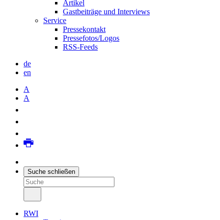
Artikel
Gastbeiträge und Interviews
Service
Pressekontakt
Pressefotos/Logos
RSS-Feeds
de
en
A
A
Suche schließen
RWI