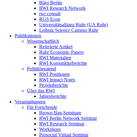
Büro Berlin
RWI Research Network
rwi consult
RGS Econ
Universitätsallianz Ruhr (UA Ruhr)
Leibniz Science Campus Ruhr
Publikationen
Wissenschaftlich
Referierte Artikel
Ruhr Economic Papers
RWI Materialien
RWI Konjunkturberichte
Politikberatend
RWI Positionen
RWI Impact Notes
Projektberichte
Über das RWI
Jahresberichte
Veranstaltungen
Für Forschende
Brown Bag-Seminare
RWI Berlin Network Seminar
RWI Research Seminar
Workshops
Prosocial Virtual Seminar