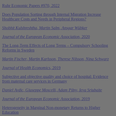
Ruhr Economic Papers #970, 2022
Does Population Sorting through Internal Migration Increase
Healthcare Costs and Needs in Peripheral Regions?
Shobhit Kulshreshtha
,
Martin Salm
,
Ansgar Wübker
Journal of the European Economic Association
, 2020
The Long-Term Effects of Long Terms – Compulsory Schooling
Reforms in Sweden
Martin Fischer
,
Martin Karlsson
,
Therese Nilsson
,
Nina Schwarz
Journal of Health Economics
, 2019
Subjective and objective quality and choice of hospital: Evidence
from maternal care services in Germany
Daniel Avdic
,
Giuseppe Moscelli
,
Adam Pilny
,
Ieva Sriubaite
Journal of the European Economic Association
, 2019
Heterogeneity in Marginal Non-monetary Returns to Higher
Education