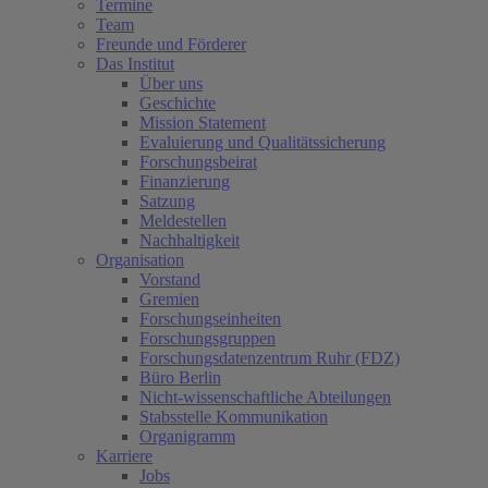
Termine
Team
Freunde und Förderer
Das Institut
Über uns
Geschichte
Mission Statement
Evaluierung und Qualitätssicherung
Forschungsbeirat
Finanzierung
Satzung
Meldestellen
Nachhaltigkeit
Organisation
Vorstand
Gremien
Forschungseinheiten
Forschungsgruppen
Forschungsdatenzentrum Ruhr (FDZ)
Büro Berlin
Nicht-wissenschaftliche Abteilungen
Stabsstelle Kommunikation
Organigramm
Karriere
Jobs