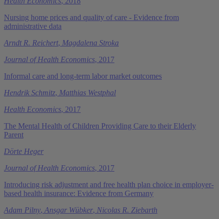
Health Economics
, 2018
Nursing home prices and quality of care - Evidence from
administrative data
Arndt R. Reichert
,
Magdalena Stroka
Journal of Health Economics
, 2017
Informal care and long-term labor market outcomes
Hendrik Schmitz
,
Matthias Westphal
Health Economics
, 2017
The Mental Health of Children Providing Care to their Elderly
Parent
Dörte Heger
Journal of Health Economics
, 2017
Introducing risk adjustment and free health plan choice in employer-
based health insurance: Evidence from Germany
Adam Pilny
,
Ansgar Wübker
,
Nicolas R. Ziebarth