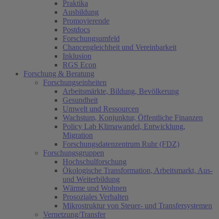
Praktika
Ausbildung
Promovierende
Postdocs
Forschungsumfeld
Chancengleichheit und Vereinbarkeit
Inklusion
RGS Econ
Forschung & Beratung
Forschungseinheiten
Arbeitsmärkte, Bildung, Bevölkerung
Gesundheit
Umwelt und Ressourcen
Wachstum, Konjunktur, Öffentliche Finanzen
Policy Lab Klimawandel, Entwicklung,
Migration
Forschungsdatenzentrum Ruhr (FDZ)
Forschungsgruppen
Hochschulforschung
Ökologische Transformation, Arbeitsmarkt, Aus-
und Weiterbildung
Wärme und Wohnen
Prosoziales Verhalten
Mikrostruktur von Steuer- und Transfersystemen
Vernetzung/Transfer