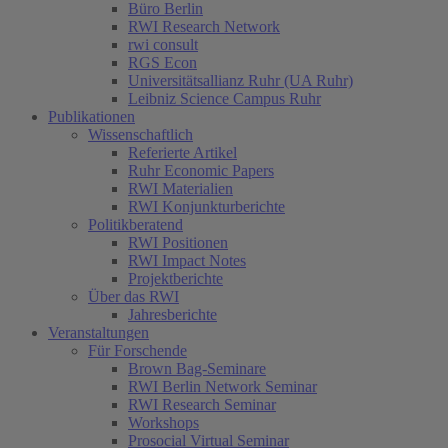
Büro Berlin
RWI Research Network
rwi consult
RGS Econ
Universitätsallianz Ruhr (UA Ruhr)
Leibniz Science Campus Ruhr
Publikationen
Wissenschaftlich
Referierte Artikel
Ruhr Economic Papers
RWI Materialien
RWI Konjunkturberichte
Politikberatend
RWI Positionen
RWI Impact Notes
Projektberichte
Über das RWI
Jahresberichte
Veranstaltungen
Für Forschende
Brown Bag-Seminare
RWI Berlin Network Seminar
RWI Research Seminar
Workshops
Prosocial Virtual Seminar