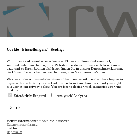
Skip
to
main
content
Cookie - Einstellungen / - Settings
Wir nutzen Cookies auf unserer Website. Einige von ihnen sind essenziell,
während andere uns helfen, diese Website zu verbessern – nähere Informationen
dazu und zu Ihren Rechten als Nutzer finden Sie in unserer Datenschutzerklärung.
Sie können frei entscheiden, welche Kategorien Sie zulassen möchten.
We use cookies on our website. Some of them are essential, while others help us to
improve this website - you can find more information about them and your rights
as a user in our privacy policy. You are free to decide which categories you want
to allow.
Erforderlich/ Required
Analytisch/ Analytical
de
Details
en
A
Weitere Informationen finden Sie in unserer
A
Datenschutzerklärung
und im
Impressum
.