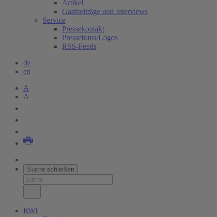
Artikel
Gastbeiträge und Interviews
Service
Pressekontakt
Pressefotos/Logos
RSS-Feeds
de
en
A
A
Suche schließen
RWI