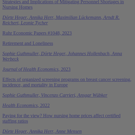
Strategies and Implications of Mitigating Personnel Shortages in
Nursing Homes
Dörte Heger
,
Annika Herr
,
Maximilian Lückemann
,
Arndt R.
Reichert
,
Leonie Tycher
Ruhr Economic Papers #1048, 2023
Retirement and Loneliness
Sophie Guthmuller
,
Dörte Heger
,
Johannes Hollenbach
,
Anna
Werbeck
Journal of Health Economics
, 2023
Effects of organized screening programs on breast cancer screening,
incidence, and mortality in Europe
Sophie Guthmuller
,
Vincenzo Carrieri
,
Ansgar Wübker
Health Economics
, 2022
Paying for the view? How nursing home prices affect certified
staffing ratios
Dörte Heger
,
Annika Herr
,
Anne Mensen