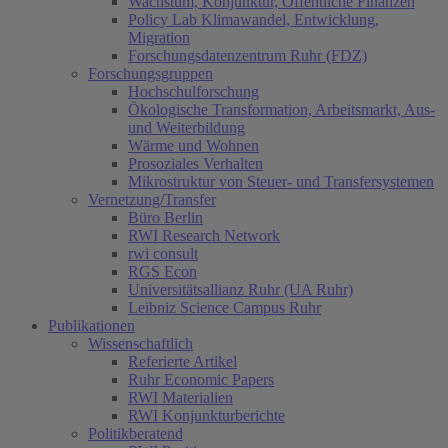
Wachstum, Konjunktur, Öffentliche Finanzen
Policy Lab Klimawandel, Entwicklung,
Migration
Forschungsdatenzentrum Ruhr (FDZ)
Forschungsgruppen
Hochschulforschung
Ökologische Transformation, Arbeitsmarkt, Aus-
und Weiterbildung
Wärme und Wohnen
Prosoziales Verhalten
Mikrostruktur von Steuer- und Transfersystemen
Vernetzung/Transfer
Büro Berlin
RWI Research Network
rwi consult
RGS Econ
Universitätsallianz Ruhr (UA Ruhr)
Leibniz Science Campus Ruhr
Publikationen
Wissenschaftlich
Referierte Artikel
Ruhr Economic Papers
RWI Materialien
RWI Konjunkturberichte
Politikberatend