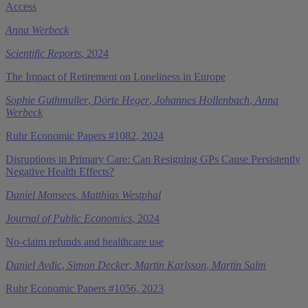
Access
Anna Werbeck
Scientific Reports
, 2024
The Impact of Retirement on Loneliness in Europe
Sophie Guthmuller
,
Dörte Heger
,
Johannes Hollenbach
,
Anna
Werbeck
Ruhr Economic Papers #1082, 2024
Disruptions in Primary Care: Can Resigning GPs Cause Persistently
Negative Health Effects?
Daniel Monsees
,
Matthias Westphal
Journal of Public Economics
, 2024
No-claim refunds and healthcare use
Daniel Avdic
,
Simon Decker
,
Martin Karlsson
,
Martin Salm
Ruhr Economic Papers #1056, 2023