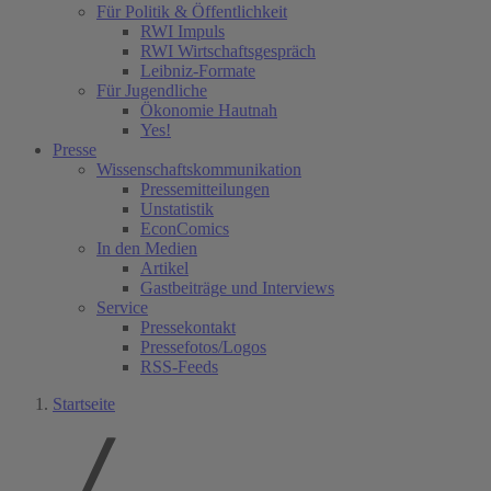
Für Politik & Öffentlichkeit
RWI Impuls
RWI Wirtschaftsgespräch
Leibniz-Formate
Für Jugendliche
Ökonomie Hautnah
Yes!
Presse
Wissenschaftskommunikation
Pressemitteilungen
Unstatistik
EconComics
In den Medien
Artikel
Gastbeiträge und Interviews
Service
Pressekontakt
Pressefotos/Logos
RSS-Feeds
Startseite