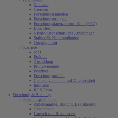
Vorstand
Gremien
Forschungseinheiten
Forschungsgruppen
Forschungsdatenzentrum Ruhr (FDZ)
Büro Berlin
Nicht-wissenschaftliche Abteilungen
Stabsstelle Kommunikation
Organigramm
Karriere
Jobs
Praktika
Ausbildung
Promovierende
Postdocs
Forschungsumfeld
Chancengleichheit und Vereinbarkeit
Inklusion
RGS Econ
Forschung & Beratung
Forschungseinheiten
Arbeitsmärkte, Bildung, Bevölkerung
Gesundheit
Umwelt und Ressourcen