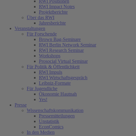
RWI Positionen
RWI Impact Notes
Projektberichte
Über das RWI
Jahresberichte
Veranstaltungen
Für Forschende
Brown Bag-Seminare
RWI Berlin Network Seminar
RWI Research Seminar
Workshops
Prosocial Virtual Seminar
Für Politik & Öffentlichkeit
RWI Impuls
RWI Wirtschaftsgespräch
Leibniz-Formate
Für Jugendliche
Ökonomie Hautnah
Yes!
Presse
Wissenschaftskommunikation
Pressemitteilungen
Unstatistik
EconComics
In den Medien