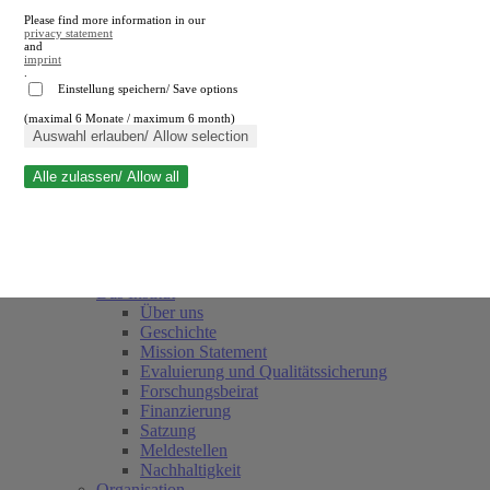
Please find more information in our
privacy statement
and
imprint
.
Einstellung speichern/ Save options
(maximal 6 Monate / maximum 6 month)
Suche schließen
Auswahl erlauben/ Allow selection
Alle zulassen/ Allow all
RWI
Termine
Team
Freunde und Förderer
Das Institut
Über uns
Geschichte
Mission Statement
Evaluierung und Qualitätssicherung
Forschungsbeirat
Finanzierung
Satzung
Meldestellen
Nachhaltigkeit
Organisation