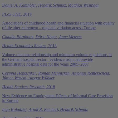
Daniel A. Kamhöfer
,
Hendrik Schmitz
,
Matthias Westphal
PLoS ONE
, 2019
Associations of childhood health and financial situation with quality
of life after retirement – regional variation across Europe
Claudia Börnhorst
,
Dörte Heger
,
Anne Mensen
Health Economics Review
, 2018
Volume-outcome relationship and minimum volume regulations in
the German hospital sector - evidence from nationwide
administrative hospital data for the years 2005–2007
Corinna Hentschker
,
Roman Mennicken
,
Antonius Reifferscheid
,
Jürgen Wasem
,
Ansgar Wübker
Health Services Research
, 2018
New Evidence on Employment Effects of Informal Care Provision
in Europe
Ingo Kolodziej
,
Arndt R. Reichert
,
Hendrik Schmitz