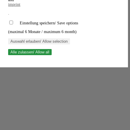
imprint
.
Einstellung speichern/ Save options
(maximal 6 Monate / maximum 6 month)
Auswahl erlauben/ Allow selection
Alle zulassen/ Allow all