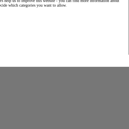
rs help us to improve this website - you can find more information about
decide which categories you want to allow.