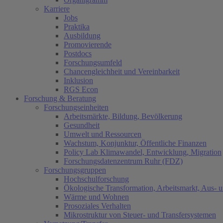
Karriere
Jobs
Praktika
Ausbildung
Promovierende
Postdocs
Forschungsumfeld
Chancengleichheit und Vereinbarkeit
Inklusion
RGS Econ
Forschung & Beratung
Forschungseinheiten
Arbeitsmärkte, Bildung, Bevölkerung
Gesundheit
Umwelt und Ressourcen
Wachstum, Konjunktur, Öffentliche Finanzen
Policy Lab Klimawandel, Entwicklung, Migration
Forschungsdatenzentrum Ruhr (FDZ)
Forschungsgruppen
Hochschulforschung
Ökologische Transformation, Arbeitsmarkt, Aus- 
Wärme und Wohnen
Prosoziales Verhalten
Mikrostruktur von Steuer- und Transfersystemen