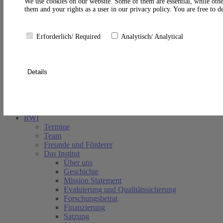
A
We use cookies on our website. Some of them are essential, while othe
them and your rights as a user in our privacy policy. You are free to 
Erforderlich/ Required
Analytisch/ Analytical
Details
Suche schließen
RWI
Termine
Team
Freunde und Förderer
Das Institut
Über uns
Geschichte
Mission Statement
Evaluierung und Qualitätssicherung
Forschungsbeirat
Finanzierung
Satzung