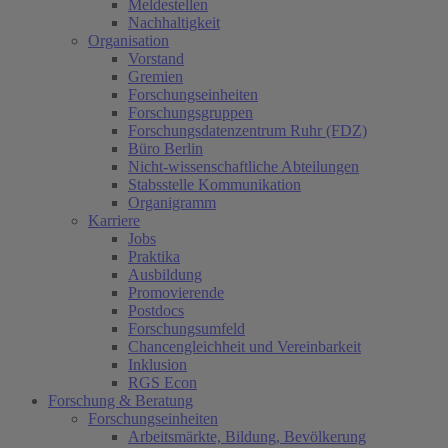
Meldestellen
Nachhaltigkeit
Organisation
Vorstand
Gremien
Forschungseinheiten
Forschungsgruppen
Forschungsdatenzentrum Ruhr (FDZ)
Büro Berlin
Nicht-wissenschaftliche Abteilungen
Stabsstelle Kommunikation
Organigramm
Karriere
Jobs
Praktika
Ausbildung
Promovierende
Postdocs
Forschungsumfeld
Chancengleichheit und Vereinbarkeit
Inklusion
RGS Econ
Forschung & Beratung
Forschungseinheiten
Arbeitsmärkte, Bildung, Bevölkerung