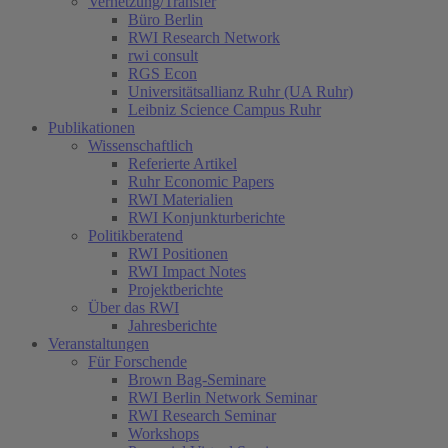
Vernetzung/Transfer
Büro Berlin
RWI Research Network
rwi consult
RGS Econ
Universitätsallianz Ruhr (UA Ruhr)
Leibniz Science Campus Ruhr
Publikationen
Wissenschaftlich
Referierte Artikel
Ruhr Economic Papers
RWI Materialien
RWI Konjunkturberichte
Politikberatend
RWI Positionen
RWI Impact Notes
Projektberichte
Über das RWI
Jahresberichte
Veranstaltungen
Für Forschende
Brown Bag-Seminare
RWI Berlin Network Seminar
RWI Research Seminar
Workshops