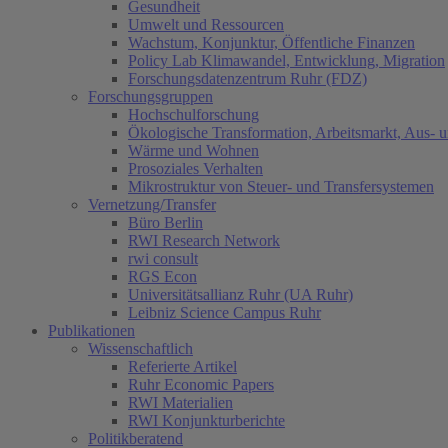
Gesundheit
Umwelt und Ressourcen
Wachstum, Konjunktur, Öffentliche Finanzen
Policy Lab Klimawandel, Entwicklung, Migration
Forschungsdatenzentrum Ruhr (FDZ)
Forschungsgruppen
Hochschulforschung
Ökologische Transformation, Arbeitsmarkt, Aus- 
Wärme und Wohnen
Prosoziales Verhalten
Mikrostruktur von Steuer- und Transfersystemen
Vernetzung/Transfer
Büro Berlin
RWI Research Network
rwi consult
RGS Econ
Universitätsallianz Ruhr (UA Ruhr)
Leibniz Science Campus Ruhr
Publikationen
Wissenschaftlich
Referierte Artikel
Ruhr Economic Papers
RWI Materialien
RWI Konjunkturberichte
Politikberatend