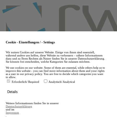
Skip
to
main
content
Cookie - Einstellungen / - Settings
Wir nutzen Cookies auf unserer Website. Einige von ihnen sind essenziell,
während andere uns helfen, diese Website zu verbessern – nähere Informationen
dazu und zu Ihren Rechten als Nutzer finden Sie in unserer Datenschutzerklärung.
Sie können frei entscheiden, welche Kategorien Sie zulassen möchten.
We use cookies on our website. Some of them are essential, while others help us to
improve this website - you can find more information about them and your rights
as a user in our privacy policy. You are free to decide which categories you want
to allow.
Erforderlich/ Required
Analytisch/ Analytical
de
Details
en
A
Weitere Informationen finden Sie in unserer
A
Datenschutzerklärung
und im
Impressum
.