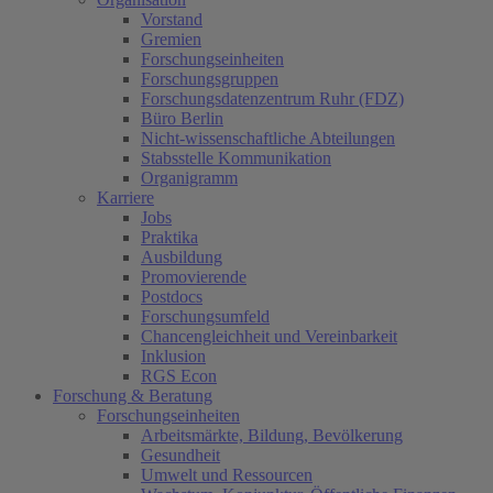
Vorstand
Gremien
Forschungseinheiten
Forschungsgruppen
Forschungsdatenzentrum Ruhr (FDZ)
Büro Berlin
Nicht-wissenschaftliche Abteilungen
Stabsstelle Kommunikation
Organigramm
Karriere
Jobs
Praktika
Ausbildung
Promovierende
Postdocs
Forschungsumfeld
Chancengleichheit und Vereinbarkeit
Inklusion
RGS Econ
Forschung & Beratung
Forschungseinheiten
Arbeitsmärkte, Bildung, Bevölkerung
Gesundheit
Umwelt und Ressourcen