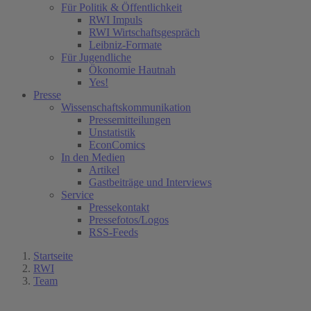
Für Politik & Öffentlichkeit
RWI Impuls
RWI Wirtschaftsgespräch
Leibniz-Formate
Für Jugendliche
Ökonomie Hautnah
Yes!
Presse
Wissenschaftskommunikation
Pressemitteilungen
Unstatistik
EconComics
In den Medien
Artikel
Gastbeiträge und Interviews
Service
Pressekontakt
Pressefotos/Logos
RSS-Feeds
Startseite
RWI
Team