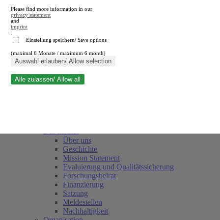
Please find more information in our
privacy statement
and
imprint
.
Einstellung speichern/ Save options
(maximal 6 Monate / maximum 6 month)
Suche schließen
Auswahl erlauben/ Allow selection
Alle zulassen/ Allow all
RWI
Termine
Team
Freunde und Förderer
Das Institut
Über uns
Geschichte
Mission Statement
Evaluierung und Qualitätssicherung
Forschungsbeirat
Finanzierung
Satzung
Meldestellen
Nachhaltigkeit
Organisation