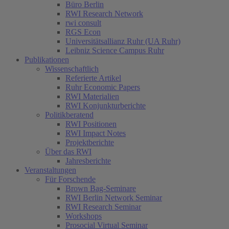
Büro Berlin
RWI Research Network
rwi consult
RGS Econ
Universitätsallianz Ruhr (UA Ruhr)
Leibniz Science Campus Ruhr
Publikationen
Wissenschaftlich
Referierte Artikel
Ruhr Economic Papers
RWI Materialien
RWI Konjunkturberichte
Politikberatend
RWI Positionen
RWI Impact Notes
Projektberichte
Über das RWI
Jahresberichte
Veranstaltungen
Für Forschende
Brown Bag-Seminare
RWI Berlin Network Seminar
RWI Research Seminar
Workshops
Prosocial Virtual Seminar