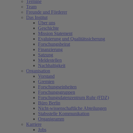
Termine
Team
Freunde und Förderer
Das Institut
Über uns
Geschichte
Mission Statement
Evaluierung und Qualitätssicherung
Forschungsbeirat
Finanzierung
Satzung
Meldestellen
Nachhaltigkeit
Organisation
Vorstand
Gremien
Forschungseinheiten
Forschungsgruppen
Forschungsdatenzentrum Ruhr (FDZ)
Büro Berlin
Nicht-wissenschaftliche Abteilungen
Stabsstelle Kommunikation
Organigramm
Karriere
Jobs