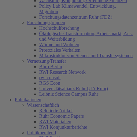
Wachstum, Konjunktur, Öffentliche Finanzen
Policy Lab Klimawandel, Entwicklung,
Migration
Forschungsdatenzentrum Ruhr (FDZ)
Forschungsgruppen
Hochschulforschung
Ökologische Transformation, Arbeitsmarkt, Aus-
und Weiterbildung
Wärme und Wohnen
Prosoziales Verhalten
Mikrostruktur von Steuer- und Transfersystemen
Vernetzung/Transfer
Büro Berlin
RWI Research Network
rwi consult
RGS Econ
Universitätsallianz Ruhr (UA Ruhr)
Leibniz Science Campus Ruhr
Publikationen
Wissenschaftlich
Referierte Artikel
Ruhr Economic Papers
RWI Materialien
RWI Konjunkturberichte
Politikberatend