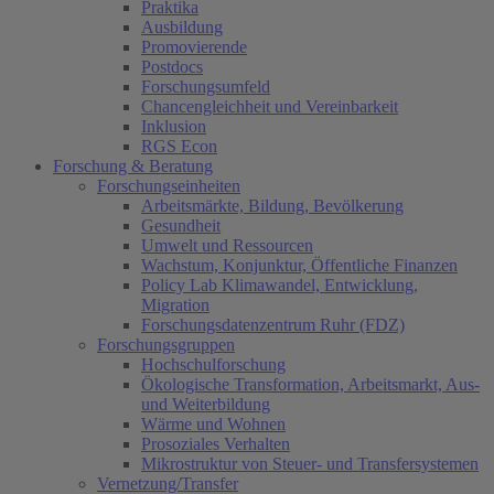
Praktika
Ausbildung
Promovierende
Postdocs
Forschungsumfeld
Chancengleichheit und Vereinbarkeit
Inklusion
RGS Econ
Forschung & Beratung
Forschungseinheiten
Arbeitsmärkte, Bildung, Bevölkerung
Gesundheit
Umwelt und Ressourcen
Wachstum, Konjunktur, Öffentliche Finanzen
Policy Lab Klimawandel, Entwicklung,
Migration
Forschungsdatenzentrum Ruhr (FDZ)
Forschungsgruppen
Hochschulforschung
Ökologische Transformation, Arbeitsmarkt, Aus-
und Weiterbildung
Wärme und Wohnen
Prosoziales Verhalten
Mikrostruktur von Steuer- und Transfersystemen
Vernetzung/Transfer