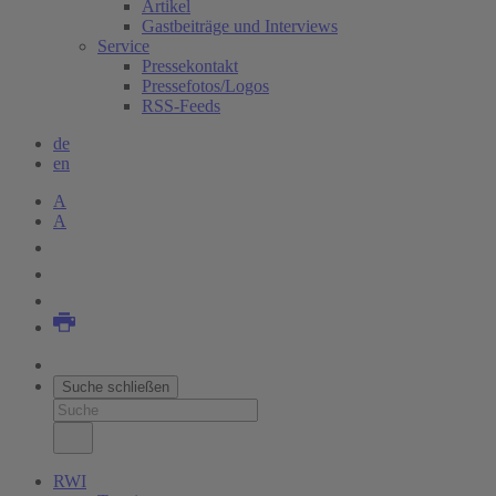
Artikel
Gastbeiträge und Interviews
Service
Pressekontakt
Pressefotos/Logos
RSS-Feeds
de
en
A
A
Suche schließen
RWI