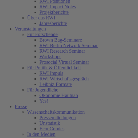
RWI Positionen
RWI Impact Notes
Projektberichte
Über das RWI
Jahresberichte
Veranstaltungen
Für Forschende
Brown Bag-Seminare
RWI Berlin Network Seminar
RWI Research Seminar
Workshops
Prosocial Virtual Seminar
Für Politik & Öffentlichkeit
RWI Impuls
RWI Wirtschaftsgespräch
Leibniz-Formate
Für Jugendliche
Ökonomie Hautnah
Yes!
Presse
Wissenschaftskommunikation
Pressemitteilungen
Unstatistik
EconComics
In den Medien