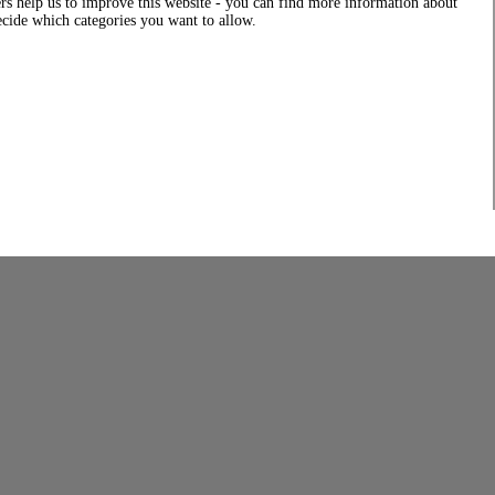
rs help us to improve this website - you can find more information about
decide which categories you want to allow.