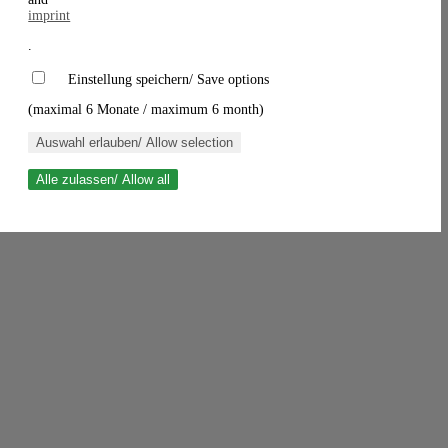
imprint
.
Einstellung speichern/ Save options
(maximal 6 Monate / maximum 6 month)
Auswahl erlauben/ Allow selection
Alle zulassen/ Allow all