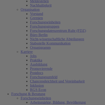
Meldestellen
Nachhaltigkeit
Organisation
Vorstand
Gremien
Forschungseinheiten
Forschungsgruppen
Forschungsdatenzentrum Ruhr (FDZ)
Büro Berlin
Nicht-wissenschaftliche Abteilungen
Stabsstelle Kommunikation
Organigramm
Karriere
Jobs
Praktika
Ausbildung
Promovierende
Postdocs
Forschungsumfeld
Chancengleichheit und Vereinbarkeit
Inklusion
RGS Econ
Forschung & Beratung
Forschungseinheiten
(current)
Arbeitsmärkte, Bildung, Bevölkerung