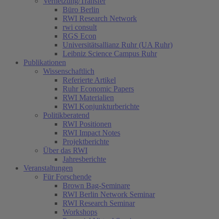
Vernetzung/Transfer
Büro Berlin
RWI Research Network
rwi consult
RGS Econ
Universitätsallianz Ruhr (UA Ruhr)
Leibniz Science Campus Ruhr
Publikationen
Wissenschaftlich
Referierte Artikel
Ruhr Economic Papers
RWI Materialien
RWI Konjunkturberichte
Politikberatend
RWI Positionen
RWI Impact Notes
Projektberichte
Über das RWI
Jahresberichte
Veranstaltungen
Für Forschende
Brown Bag-Seminare
RWI Berlin Network Seminar
RWI Research Seminar
Workshops