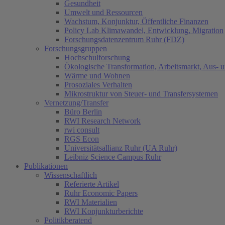
Gesundheit
Umwelt und Ressourcen
Wachstum, Konjunktur, Öffentliche Finanzen
Policy Lab Klimawandel, Entwicklung, Migration
Forschungsdatenzentrum Ruhr (FDZ)
Forschungsgruppen
Hochschulforschung
Ökologische Transformation, Arbeitsmarkt, Aus- 
Wärme und Wohnen
Prosoziales Verhalten
Mikrostruktur von Steuer- und Transfersystemen
Vernetzung/Transfer
Büro Berlin
RWI Research Network
rwi consult
RGS Econ
Universitätsallianz Ruhr (UA Ruhr)
Leibniz Science Campus Ruhr
Publikationen
Wissenschaftlich
Referierte Artikel
Ruhr Economic Papers
RWI Materialien
RWI Konjunkturberichte
Politikberatend