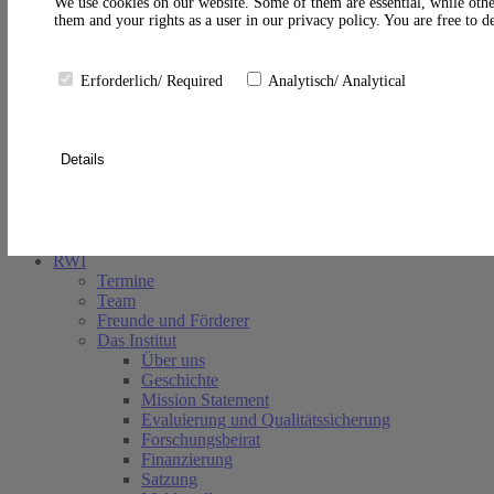
A
We use cookies on our website. Some of them are essential, while othe
them and your rights as a user in our privacy policy. You are free to 
Erforderlich/ Required
Analytisch/ Analytical
Details
Suche schließen
RWI
Termine
Team
Freunde und Förderer
Das Institut
Über uns
Geschichte
Mission Statement
Evaluierung und Qualitätssicherung
Forschungsbeirat
Finanzierung
Satzung