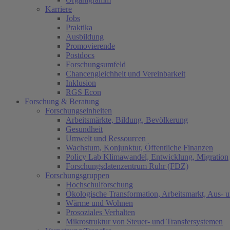
Karriere
Jobs
Praktika
Ausbildung
Promovierende
Postdocs
Forschungsumfeld
Chancengleichheit und Vereinbarkeit
Inklusion
RGS Econ
Forschung & Beratung
Forschungseinheiten
(current)
Arbeitsmärkte, Bildung, Bevölkerung
Gesundheit
Umwelt und Ressourcen
Wachstum, Konjunktur, Öffentliche Finanzen
Policy Lab Klimawandel, Entwicklung, Migration
Forschungsdatenzentrum Ruhr (FDZ)
Forschungsgruppen
Hochschulforschung
Ökologische Transformation, Arbeitsmarkt, Aus- 
Wärme und Wohnen
Prosoziales Verhalten
Mikrostruktur von Steuer- und Transfersystemen