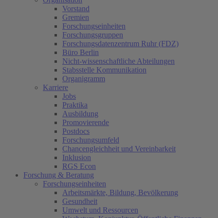
Vorstand
Gremien
Forschungseinheiten
Forschungsgruppen
Forschungsdatenzentrum Ruhr (FDZ)
Büro Berlin
Nicht-wissenschaftliche Abteilungen
(current)
Stabsstelle Kommunikation
Organigramm
Karriere
Jobs
Praktika
Ausbildung
Promovierende
Postdocs
Forschungsumfeld
Chancengleichheit und Vereinbarkeit
Inklusion
RGS Econ
Forschung & Beratung
Forschungseinheiten
Arbeitsmärkte, Bildung, Bevölkerung
Gesundheit
Umwelt und Ressourcen