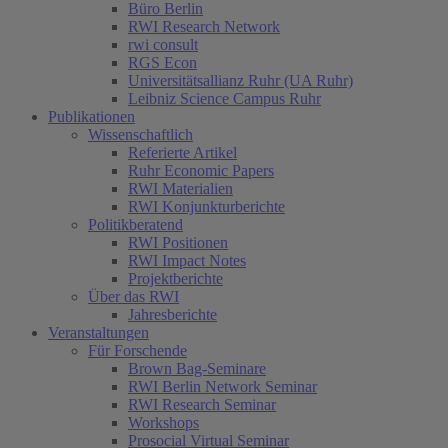
Büro Berlin
RWI Research Network
rwi consult
RGS Econ
Universitätsallianz Ruhr (UA Ruhr)
Leibniz Science Campus Ruhr
Publikationen
Wissenschaftlich
Referierte Artikel
Ruhr Economic Papers
RWI Materialien
RWI Konjunkturberichte
Politikberatend
RWI Positionen
RWI Impact Notes
Projektberichte
Über das RWI
Jahresberichte
Veranstaltungen
Für Forschende
Brown Bag-Seminare
RWI Berlin Network Seminar
RWI Research Seminar
Workshops
Prosocial Virtual Seminar