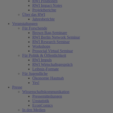
RWI Positionen
RWI Impact Notes
Projektberichte
Über das RWI
Jahresberichte
Veranstaltungen
Für Forschende
Brown Bag-Seminare
RWI Berlin Network Seminar
RWI Research Seminar
Workshops
Prosocial Virtual Seminar
Für Politik & Öffentlichkeit
RWI Impuls
RWI Wirtschaftsgespräch
Leibniz-Formate
Für Jugendliche
Ökonomie Hautnah
Yes!
Presse
Wissenschaftskommunikation
Pressemitteilungen
Unstatistik
EconComics
In den Medien