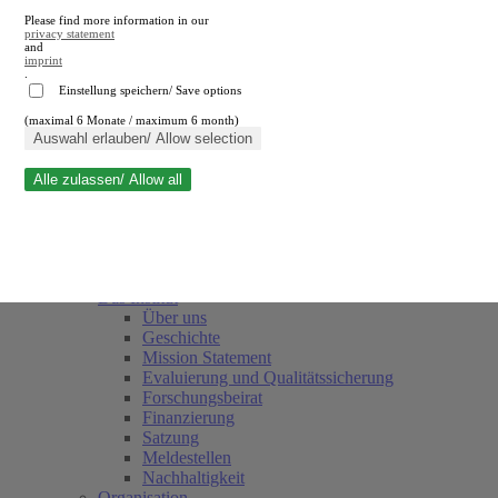
Please find more information in our
privacy statement
and
imprint
.
Einstellung speichern/ Save options
(maximal 6 Monate / maximum 6 month)
Suche schließen
Auswahl erlauben/ Allow selection
Alle zulassen/ Allow all
RWI
Termine
Team
Freunde und Förderer
Das Institut
Über uns
Geschichte
Mission Statement
Evaluierung und Qualitätssicherung
Forschungsbeirat
Finanzierung
Satzung
Meldestellen
Nachhaltigkeit
Organisation