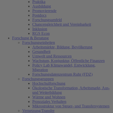
Praktika
Ausbildung
Promovierende
Postdocs
Forschungsumfeld
Chancengleichheit und Vereinbarkeit
Inklusion
RGS Econ
Forschung & Beratung
Forschungseinheiten
Arbeitsmärkte, Bildung, Bevölkerung
Gesundheit
Umwelt und Ressourcen
Wachstum, Konjunktur, Öffentliche Finanzen
Policy Lab Klimawandel, Entwicklung,
Migration
Forschungsdatenzentrum Ruhr (FDZ)
Forschungsgruppen
Hochschulforschung
Ökologische Transformation, Arbeitsmarkt, Aus-
und Weiterbildung
Wärme und Wohnen
Prosoziales Verhalten
Mikrostruktur von Steuer- und Transfersystemen
Vernetzung/Transfer