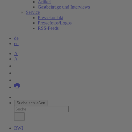
Artikel
Gastbeiträge und Interviews
Service
Pressekontakt
Pressefotos/Logos
RSS-Feeds
de
en
A
A
Suche schließen
RWI