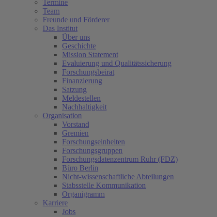
Termine
Team
Freunde und Förderer
Das Institut
Über uns
Geschichte
Mission Statement
Evaluierung und Qualitätssicherung
Forschungsbeirat
Finanzierung
Satzung
Meldestellen
Nachhaltigkeit
Organisation
Vorstand
Gremien
Forschungseinheiten
Forschungsgruppen
Forschungsdatenzentrum Ruhr (FDZ)
Büro Berlin
Nicht-wissenschaftliche Abteilungen
(current)
Stabsstelle Kommunikation
Organigramm
Karriere
Jobs