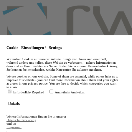
Skip
to
main
content
Cookie - Einstellungen / - Settings
Wir nutzen Cookies auf unserer Website. Einige von ihnen sind essenziell,
während andere uns helfen, diese Website zu verbessern – nähere Informationen
dazu und zu Ihren Rechten als Nutzer finden Sie in unserer Datenschutzerklärung.
Sie können frei entscheiden, welche Kategorien Sie zulassen möchten.
We use cookies on our website. Some of them are essential, while others help us to
improve this website - you can find more information about them and your rights
as a user in our privacy policy. You are free to decide which categories you want
to allow.
Erforderlich/ Required
Analytisch/ Analytical
de
Details
en
A
Weitere Informationen finden Sie in unserer
A
Datenschutzerklärung
und im
Impressum
.