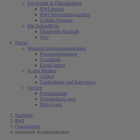
Für Politik & Öffentlichkeit
RWI Impuls
RWI Wirtschaftsgespräch
Leibniz-Formate
Für Jugendliche
Ökonomie Hautnah
Yes!
Presse
Wissenschaftskommunikation
Pressemitteilungen
Unstatistik
EconComics
In den Medien
Artikel
Gastbeiträge und Interviews
Service
Pressekontakt
Pressefotos/Logos
RSS-Feeds
Startseite
RWI
Organisation
Stabsstelle Kommunikation