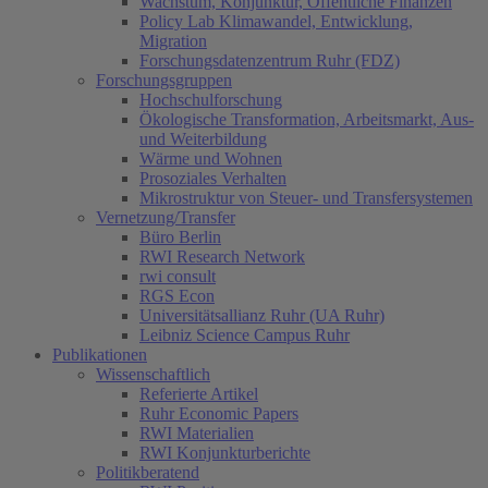
Wachstum, Konjunktur, Öffentliche Finanzen
Policy Lab Klimawandel, Entwicklung,
Migration
Forschungsdatenzentrum Ruhr (FDZ)
Forschungsgruppen
Hochschulforschung
Ökologische Transformation, Arbeitsmarkt, Aus-
und Weiterbildung
Wärme und Wohnen
Prosoziales Verhalten
Mikrostruktur von Steuer- und Transfersystemen
Vernetzung/Transfer
Büro Berlin
RWI Research Network
rwi consult
RGS Econ
Universitätsallianz Ruhr (UA Ruhr)
Leibniz Science Campus Ruhr
Publikationen
Wissenschaftlich
Referierte Artikel
Ruhr Economic Papers
RWI Materialien
RWI Konjunkturberichte
Politikberatend