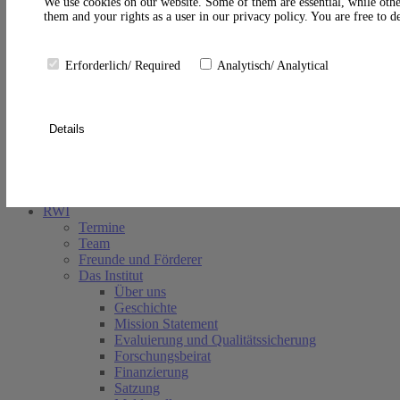
A
We use cookies on our website. Some of them are essential, while othe
them and your rights as a user in our privacy policy. You are free to 
Erforderlich/ Required
Analytisch/ Analytical
Details
Suche schließen
RWI
Termine
Team
Freunde und Förderer
Das Institut
Über uns
Geschichte
Mission Statement
Evaluierung und Qualitätssicherung
Forschungsbeirat
Finanzierung
Satzung