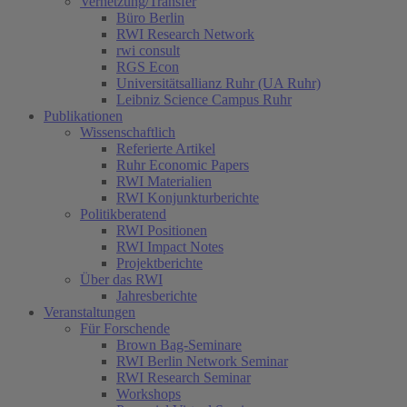
Vernetzung/Transfer
Büro Berlin
RWI Research Network
rwi consult
RGS Econ
Universitätsallianz Ruhr (UA Ruhr)
Leibniz Science Campus Ruhr
Publikationen
Wissenschaftlich
Referierte Artikel
Ruhr Economic Papers
RWI Materialien
RWI Konjunkturberichte
Politikberatend
RWI Positionen
RWI Impact Notes
(current)
Projektberichte
Über das RWI
Jahresberichte
Veranstaltungen
Für Forschende
Brown Bag-Seminare
RWI Berlin Network Seminar
RWI Research Seminar
Workshops