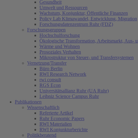
Gesundheit
Umwelt und Ressourcen
Wachstum, Konjunktur, Öffentliche Finanzen
Policy Lab Klimawandel, Entwicklung, Migration
Forschungsdatenzentrum Ruhr (FDZ)
Forschungsgruppen
Hochschulforschung
Ökologische Transformation, Arbeitsmarkt, Aus- 
Wärme und Wohnen
Prosoziales Verhalten
Mikrostruktur von Steuer- und Transfersystemen
Vernetzung/Transfer
Büro Berlin
RWI Research Network
rwi consult
RGS Econ
Universitätsallianz Ruhr (UA Ruhr)
Leibniz Science Campus Ruhr
Publikationen
Wissenschaftlich
Referierte Artikel
Ruhr Economic Papers
RWI Materialien
RWI Konjunkturberichte
Politikberatend