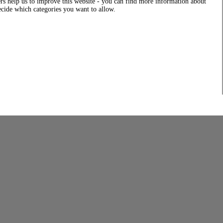
rs help us to improve this website - you can find more information about
decide which categories you want to allow.