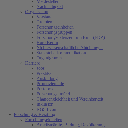
Meldestellen
Nachhaltigkeit
Organisation
Vorstand
Gremien
Forschungseinheiten
Forschungsgruppen
Forschungsdatenzentrum Ruhr (FDZ)
Büro Berlin
Nicht-wissenschaftliche Abteilungen
Stabsstelle Kommunikation
Organigramm
Karriere
Jobs
Praktika
Ausbildung
Promovierende
Postdocs
Forschungsumfeld
Chancengleichheit und Vereinbarkeit
Inklusion
RGS Econ
Forschung & Beratung
Forschungseinheiten
Arbeitsmärkte, Bildung, Bevölkerung