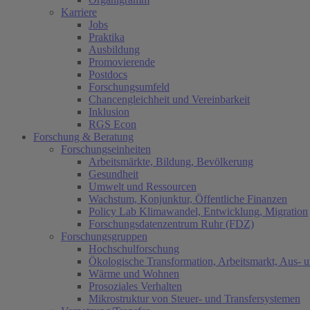
Karriere
Jobs
Praktika
Ausbildung
Promovierende
Postdocs
Forschungsumfeld
Chancengleichheit und Vereinbarkeit
Inklusion
RGS Econ
Forschung & Beratung
Forschungseinheiten
Arbeitsmärkte, Bildung, Bevölkerung
Gesundheit
Umwelt und Ressourcen
Wachstum, Konjunktur, Öffentliche Finanzen
Policy Lab Klimawandel, Entwicklung, Migration
Forschungsdatenzentrum Ruhr (FDZ)
Forschungsgruppen
Hochschulforschung
Ökologische Transformation, Arbeitsmarkt, Aus- 
Wärme und Wohnen
Prosoziales Verhalten
Mikrostruktur von Steuer- und Transfersystemen