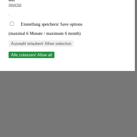
imprint
.
Einstellung speichern/ Save options
(maximal 6 Monate / maximum 6 month)
Auswahl erlauben/ Allow selection
Alle zulassen/ Allow all