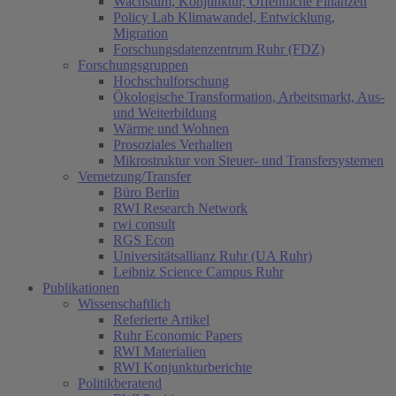
Wachstum, Konjunktur, Öffentliche Finanzen
Policy Lab Klimawandel, Entwicklung,
Migration
Forschungsdatenzentrum Ruhr (FDZ)
Forschungsgruppen
Hochschulforschung
Ökologische Transformation, Arbeitsmarkt, Aus-
und Weiterbildung
Wärme und Wohnen
Prosoziales Verhalten
Mikrostruktur von Steuer- und Transfersystemen
Vernetzung/Transfer
Büro Berlin
RWI Research Network
rwi consult
RGS Econ
Universitätsallianz Ruhr (UA Ruhr)
Leibniz Science Campus Ruhr
Publikationen
Wissenschaftlich
Referierte Artikel
Ruhr Economic Papers
RWI Materialien
RWI Konjunkturberichte
Politikberatend