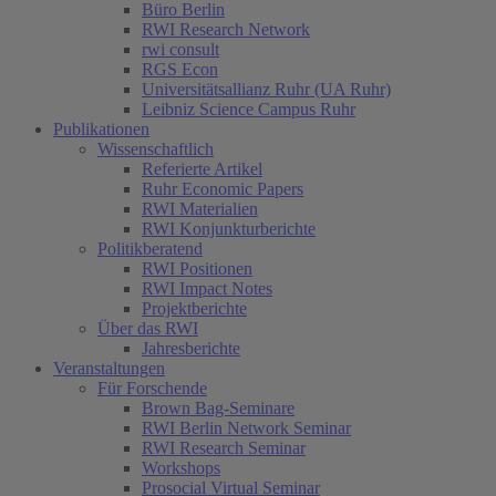
Büro Berlin
RWI Research Network
rwi consult
RGS Econ
Universitätsallianz Ruhr (UA Ruhr)
Leibniz Science Campus Ruhr
Publikationen
Wissenschaftlich
Referierte Artikel
Ruhr Economic Papers
RWI Materialien
RWI Konjunkturberichte
Politikberatend
RWI Positionen
RWI Impact Notes
Projektberichte
Über das RWI
Jahresberichte
Veranstaltungen
Für Forschende
Brown Bag-Seminare
RWI Berlin Network Seminar
RWI Research Seminar
Workshops
Prosocial Virtual Seminar