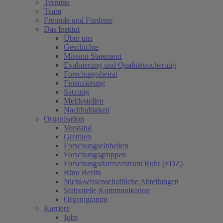
Termine
Team
Freunde und Förderer
Das Institut
Über uns
Geschichte
Mission Statement
Evaluierung und Qualitätssicherung
Forschungsbeirat
Finanzierung
Satzung
Meldestellen
Nachhaltigkeit
Organisation
Vorstand
Gremien
Forschungseinheiten
Forschungsgruppen
Forschungsdatenzentrum Ruhr (FDZ)
Büro Berlin
Nicht-wissenschaftliche Abteilungen
Stabsstelle Kommunikation
Organigramm
Karriere
Jobs