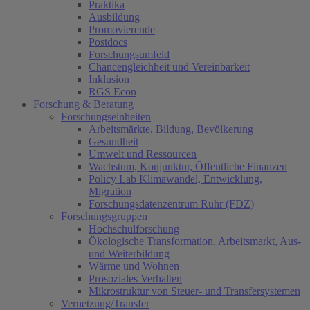
Praktika
Ausbildung
Promovierende
Postdocs
Forschungsumfeld
Chancengleichheit und Vereinbarkeit
Inklusion
RGS Econ
Forschung & Beratung
Forschungseinheiten
Arbeitsmärkte, Bildung, Bevölkerung
Gesundheit
Umwelt und Ressourcen
Wachstum, Konjunktur, Öffentliche Finanzen
Policy Lab Klimawandel, Entwicklung,
Migration
Forschungsdatenzentrum Ruhr (FDZ)
Forschungsgruppen
Hochschulforschung
Ökologische Transformation, Arbeitsmarkt, Aus-
und Weiterbildung
Wärme und Wohnen
Prosoziales Verhalten
Mikrostruktur von Steuer- und Transfersystemen
Vernetzung/Transfer