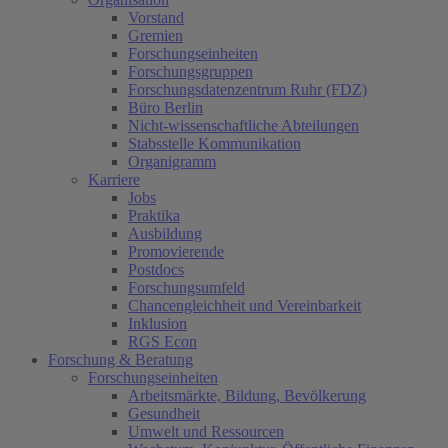
Vorstand
Gremien
Forschungseinheiten
Forschungsgruppen
Forschungsdatenzentrum Ruhr (FDZ)
Büro Berlin
Nicht-wissenschaftliche Abteilungen
Stabsstelle Kommunikation
Organigramm
Karriere
Jobs
Praktika
Ausbildung
Promovierende
Postdocs
Forschungsumfeld
Chancengleichheit und Vereinbarkeit
Inklusion
RGS Econ
Forschung & Beratung
Forschungseinheiten
Arbeitsmärkte, Bildung, Bevölkerung
Gesundheit
Umwelt und Ressourcen