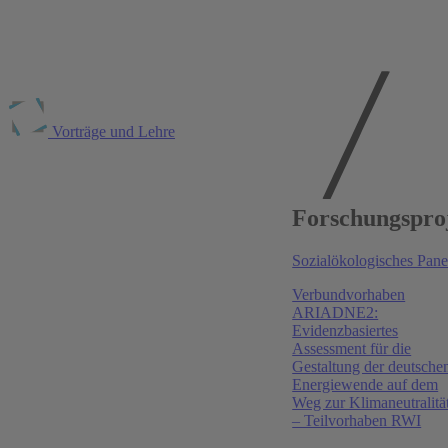
Vorträge und Lehre
Publikationen am
RWI
Forschungspro
Ruhr Economic Papers #1211, 2026
Sozialökologisches Pane
Behavioral Effects of Carbon Pricing: Experimental
Verbundvorhaben
Evidence on the Demand for Fuel
ARIADNE2:
Evidenzbasiertes
Jana Eßer
Assessment für die
Projektbericht, 2026
Gestaltung der deutsche
Energiewende auf dem
Sozialökologisches Panel - Klimaneutralität im
Weg zur Klimaneutralitä
Meinungsbild
– Teilvorhaben RWI