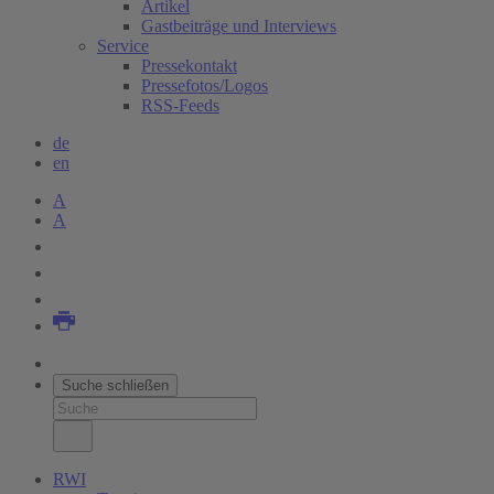
Artikel
Gastbeiträge und Interviews
Service
Pressekontakt
Pressefotos/Logos
RSS-Feeds
de
en
A
A
Suche schließen
RWI