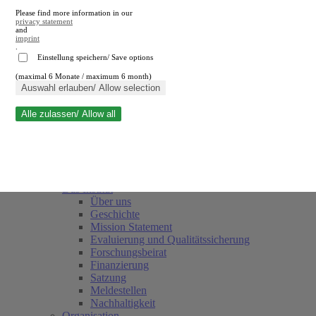
Please find more information in our
privacy statement
and
imprint
.
Einstellung speichern/ Save options
(maximal 6 Monate / maximum 6 month)
Suche schließen
Auswahl erlauben/ Allow selection
Alle zulassen/ Allow all
RWI
Termine
Team
Freunde und Förderer
Das Institut
Über uns
Geschichte
Mission Statement
Evaluierung und Qualitätssicherung
Forschungsbeirat
Finanzierung
Satzung
Meldestellen
Nachhaltigkeit
Organisation