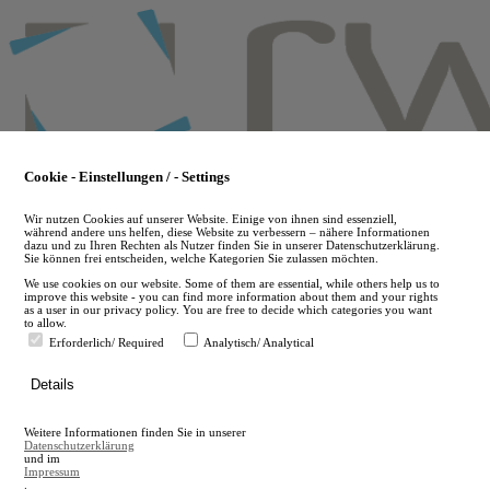
Skip
to
main
content
Cookie - Einstellungen / - Settings
Wir nutzen Cookies auf unserer Website. Einige von ihnen sind essenziell,
während andere uns helfen, diese Website zu verbessern – nähere Informationen
dazu und zu Ihren Rechten als Nutzer finden Sie in unserer Datenschutzerklärung.
Sie können frei entscheiden, welche Kategorien Sie zulassen möchten.
We use cookies on our website. Some of them are essential, while others help us to
improve this website - you can find more information about them and your rights
as a user in our privacy policy. You are free to decide which categories you want
to allow.
Erforderlich/ Required
Analytisch/ Analytical
de
Details
en
A
Weitere Informationen finden Sie in unserer
A
Datenschutzerklärung
und im
Impressum
.