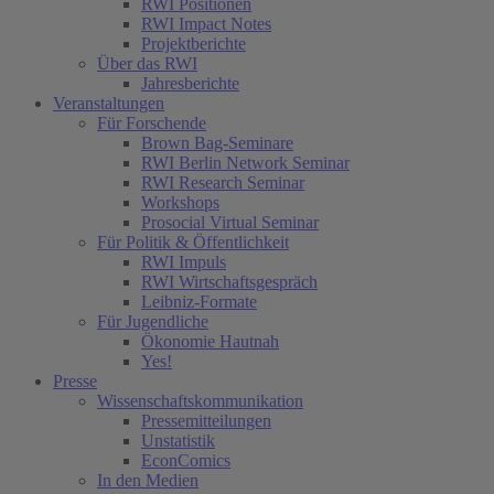
RWI Positionen
RWI Impact Notes
Projektberichte
Über das RWI
Jahresberichte
Veranstaltungen
Für Forschende
Brown Bag-Seminare
RWI Berlin Network Seminar
RWI Research Seminar
Workshops
Prosocial Virtual Seminar
Für Politik & Öffentlichkeit
RWI Impuls
RWI Wirtschaftsgespräch
Leibniz-Formate
Für Jugendliche
Ökonomie Hautnah
Yes!
Presse
Wissenschaftskommunikation
Pressemitteilungen
Unstatistik
EconComics
In den Medien