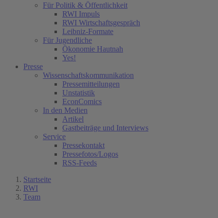
Für Politik & Öffentlichkeit
RWI Impuls
RWI Wirtschaftsgespräch
Leibniz-Formate
Für Jugendliche
Ökonomie Hautnah
Yes!
Presse
Wissenschaftskommunikation
Pressemitteilungen
Unstatistik
EconComics
In den Medien
Artikel
Gastbeiträge und Interviews
Service
Pressekontakt
Pressefotos/Logos
RSS-Feeds
Startseite
RWI
Team