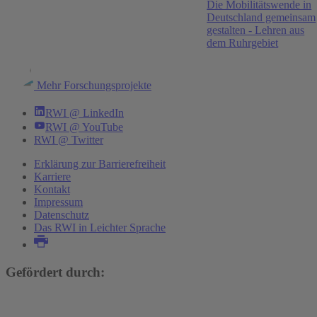
Jana Eßer
,
Manuel Frondel
Die Mobilitätswende in
Deutschland gemeinsam
Ruhr Economic Papers #1210, 2026
gestalten - Lehren aus
dem Ruhrgebiet
Prices or bans? Understanding public preferences
over policy options
Mehr Forschungsprojekte
Mark A. Andor
,
Jana Eßer
,
Andreas Lange
,
Leonie
Matejko
,
Michael Price
,
Lukas Tomberg
RWI @ LinkedIn
RWI @ YouTube
RWI @ Twitter
Mehr Publikationen
Erklärung zur Barrierefreiheit
Karriere
Kontakt
Impressum
Datenschutz
Das RWI in Leichter Sprache
Gefördert durch: