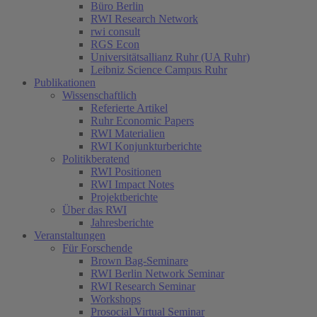
Büro Berlin
RWI Research Network
rwi consult
RGS Econ
Universitätsallianz Ruhr (UA Ruhr)
Leibniz Science Campus Ruhr
Publikationen
Wissenschaftlich
Referierte Artikel
Ruhr Economic Papers
RWI Materialien
RWI Konjunkturberichte
Politikberatend
RWI Positionen
RWI Impact Notes
Projektberichte
Über das RWI
Jahresberichte
Veranstaltungen
Für Forschende
Brown Bag-Seminare
RWI Berlin Network Seminar
RWI Research Seminar
Workshops
Prosocial Virtual Seminar