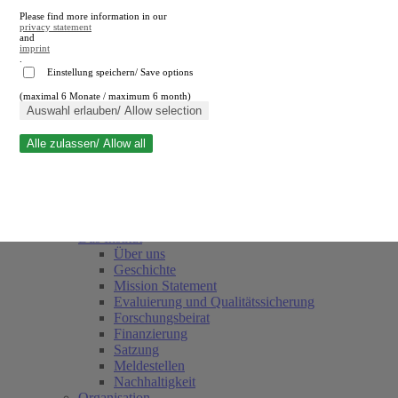
Please find more information in our
privacy statement
and
imprint
.
Einstellung speichern/ Save options
(maximal 6 Monate / maximum 6 month)
Suche schließen
Auswahl erlauben/ Allow selection
Alle zulassen/ Allow all
RWI
Termine
Team
Freunde und Förderer
Das Institut
Über uns
Geschichte
Mission Statement
Evaluierung und Qualitätssicherung
Forschungsbeirat
Finanzierung
Satzung
Meldestellen
Nachhaltigkeit
Organisation