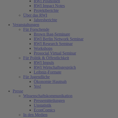
RWI Positionen
RWI Impact Notes
Projektberichte
Über das RWI
Jahresberichte
Veranstaltungen
Für Forschende
Brown Bag-Seminare
RWI Berlin Network Seminar
RWI Research Seminar
Workshops
Prosocial Virtual Seminar
Für Politik & Öffentlichkeit
RWI Impuls
RWI Wirtschaftsgespräch
Leibniz-Formate
(current)
Für Jugendliche
(current)
Ökonomie Hautnah
Yes!
Presse
Wissenschaftskommunikation
Pressemitteilungen
Unstatistik
EconComics
In den Medien