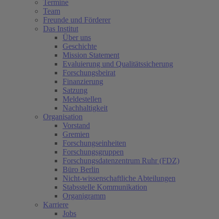
Termine
Team
Freunde und Förderer
Das Institut
Über uns
Geschichte
Mission Statement
Evaluierung und Qualitätssicherung
Forschungsbeirat
Finanzierung
Satzung
Meldestellen
Nachhaltigkeit
Organisation
Vorstand
Gremien
Forschungseinheiten
Forschungsgruppen
Forschungsdatenzentrum Ruhr (FDZ)
Büro Berlin
Nicht-wissenschaftliche Abteilungen
Stabsstelle Kommunikation
Organigramm
Karriere
Jobs