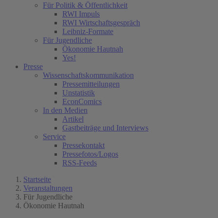
Für Politik & Öffentlichkeit
RWI Impuls
RWI Wirtschaftsgespräch
Leibniz-Formate
(current)
Für Jugendliche
(current)
Ökonomie Hautnah
Yes!
Presse
Wissenschaftskommunikation
Pressemitteilungen
Unstatistik
EconComics
In den Medien
Artikel
Gastbeiträge und Interviews
Service
Pressekontakt
Pressefotos/Logos
RSS-Feeds
Startseite
Veranstaltungen
Für Jugendliche
Ökonomie Hautnah