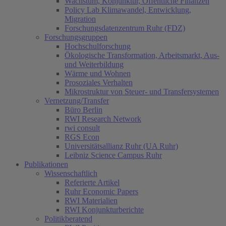
Wachstum, Konjunktur, Öffentliche Finanzen
Policy Lab Klimawandel, Entwicklung,
Migration
Forschungsdatenzentrum Ruhr (FDZ)
Forschungsgruppen
Hochschulforschung
Ökologische Transformation, Arbeitsmarkt, Aus-
und Weiterbildung
Wärme und Wohnen
Prosoziales Verhalten
Mikrostruktur von Steuer- und Transfersystemen
Vernetzung/Transfer
Büro Berlin
RWI Research Network
rwi consult
RGS Econ
Universitätsallianz Ruhr (UA Ruhr)
Leibniz Science Campus Ruhr
Publikationen
Wissenschaftlich
Referierte Artikel
Ruhr Economic Papers
RWI Materialien
RWI Konjunkturberichte
Politikberatend