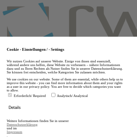
Skip
to
main
content
Cookie - Einstellungen / - Settings
Wir nutzen Cookies auf unserer Website. Einige von ihnen sind essenziell,
während andere uns helfen, diese Website zu verbessern – nähere Informationen
dazu und zu Ihren Rechten als Nutzer finden Sie in unserer Datenschutzerklärung.
Sie können frei entscheiden, welche Kategorien Sie zulassen möchten.
We use cookies on our website. Some of them are essential, while others help us to
improve this website - you can find more information about them and your rights
as a user in our privacy policy. You are free to decide which categories you want
to allow.
Erforderlich/ Required
Analytisch/ Analytical
de
Details
en
A
Weitere Informationen finden Sie in unserer
A
Datenschutzerklärung
und im
Impressum
.