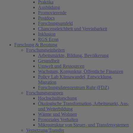
Praktika
Ausbildung
Promovierende
Postdocs
Forschungsumfeld
Chancengleichheit und Vereinbarkeit
Inklusion
RGS Econ
Forschung & Beratung
Forschungseinheiten
Arbeitsmärkte, Bildung, Bevölkerung
Gesundheit
Umwelt und Ressourcen
Wachstum, Konjunktur, Öffentliche Finanzen
Policy Lab Klimawandel, Entwicklung,
Migration
Forschungsdatenzentrum Ruhr (FDZ)
Forschungsgruppen
Hochschulforschung
Ökologische Transformation, Arbeitsmarkt, Aus-
und Weiterbildung
Wärme und Wohnen
Prosoziales Verhalten
Mikrostruktur von Steuer- und Transfersystemen
Vernetzung/Transfer