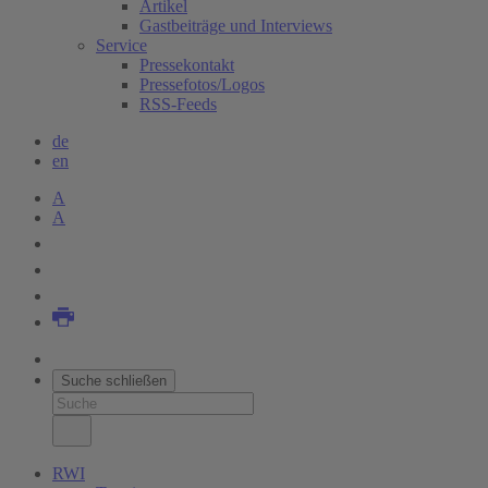
Artikel
Gastbeiträge und Interviews
Service
Pressekontakt
Pressefotos/Logos
RSS-Feeds
de
en
A
A
Suche schließen
RWI