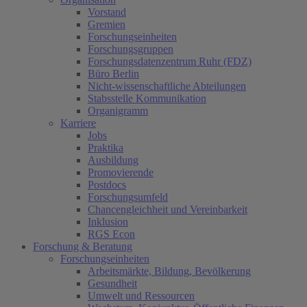
Vorstand
Gremien
Forschungseinheiten
Forschungsgruppen
Forschungsdatenzentrum Ruhr (FDZ)
Büro Berlin
Nicht-wissenschaftliche Abteilungen
Stabsstelle Kommunikation
Organigramm
Karriere
Jobs
Praktika
Ausbildung
Promovierende
Postdocs
Forschungsumfeld
Chancengleichheit und Vereinbarkeit
Inklusion
RGS Econ
Forschung & Beratung
Forschungseinheiten
Arbeitsmärkte, Bildung, Bevölkerung
Gesundheit
Umwelt und Ressourcen