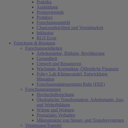
Praktika
Ausbildung
Promovierende
Postdocs
Forschungsumfeld
Chancengleichheit und Vereinbarkeit
Inklusion
RGS Econ
Forschung & Beratung
Forschungseinheiten
Arbeitsmärkte, Bildung, Bevölkerung
Gesundheit
Umwelt und Ressourcen
Wachstum, Konjunktur, Öffentliche Finanzen
Policy Lab Klimawandel, Entwicklung,
Migration
Forschungsdatenzentrum Ruhr (FDZ)
Forschungsgruppen
Hochschulforschung
Ökologische Transformation, Arbeitsmarkt, Aus-
und Weiterbildung
Wärme und Wohnen
Prosoziales Verhalten
Mikrostruktur von Steuer- und Transfersystemen
Vernetzung/Transfer