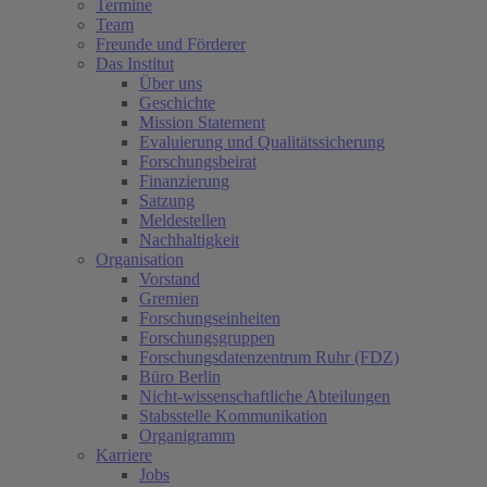
Termine
Team
Freunde und Förderer
Das Institut
Über uns
Geschichte
Mission Statement
Evaluierung und Qualitätssicherung
Forschungsbeirat
Finanzierung
Satzung
Meldestellen
Nachhaltigkeit
Organisation
Vorstand
Gremien
Forschungseinheiten
Forschungsgruppen
Forschungsdatenzentrum Ruhr (FDZ)
Büro Berlin
Nicht-wissenschaftliche Abteilungen
Stabsstelle Kommunikation
Organigramm
Karriere
Jobs