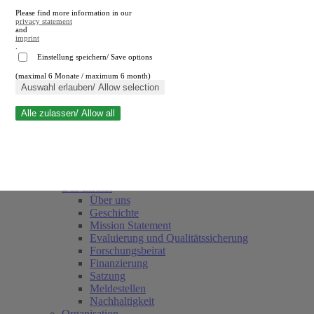
Please find more information in our
privacy statement
and
imprint
.
Einstellung speichern/ Save options
(maximal 6 Monate / maximum 6 month)
Suche schließen
Auswahl erlauben/ Allow selection
Alle zulassen/ Allow all
RWI
Termine
Team
Freunde und Förderer
Das Institut
Über uns
Geschichte
Mission Statement
Evaluierung und Qualitätssicherung
Forschungsbeirat
Finanzierung
Satzung
Meldestellen
Nachhaltigkeit
Organisation