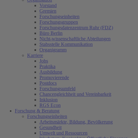
Vorstand
Gremien
Forschungseinheiten
Forschungsgruppen
Forschungsdatenzentrum Ruhr (FDZ)
Büro Berlin
Nicht-wissenschaftliche Abteilungen
Stabsstelle Kommunikation
Organigramm
Karriere
Jobs
Praktika
Ausbildung
Promovierende
Postdocs
Forschungsumfeld
Chancengleichheit und Vereinbarkeit
Inklusion
RGS Econ
Forschung & Beratung
Forschungseinheiten
Arbeitsmärkte, Bildung, Bevölkerung
Gesundheit
Umwelt und Ressourcen