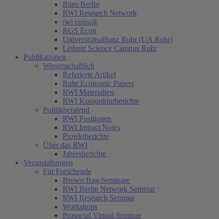
Büro Berlin
RWI Research Network
rwi consult
RGS Econ
Universitätsallianz Ruhr (UA Ruhr)
Leibniz Science Campus Ruhr
Publikationen
Wissenschaftlich
Referierte Artikel
Ruhr Economic Papers
RWI Materialien
RWI Konjunkturberichte
Politikberatend
RWI Positionen
RWI Impact Notes
Projektberichte
Über das RWI
Jahresberichte
Veranstaltungen
Für Forschende
Brown Bag-Seminare
RWI Berlin Network Seminar
RWI Research Seminar
Workshops
Prosocial Virtual Seminar