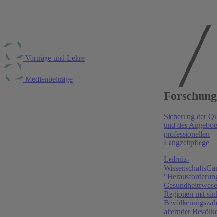
Vorträge und Lehre
Medienbeiträge
Publikationen am
Forschung
RWI
Sicherung der Qua
Pflege & Gesellschaft
, 2025
und des Angebots
professionellen
Die Selfmanagement-Assessment-Skala (SMASc):
Langzeitpflege
Validierung und klinische Anwendbarkeit eines
Instruments zur Erfassung des Unterstützungsbedarfs
Leibniz-
chronisch kranker Menschen im deutschen Kontext
WissenschaftsC
"Herausforderun
Corinna Baum
,
Silke Doppelfeld
,
Ingo Kolodziej
,
Anna
Gesundheitswese
Werbeck
Regionen mit si
Health Policy
, 2025
Bevölkerungszah
alternder Bevölk