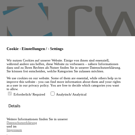
Skip
to
main
content
Cookie - Einstellungen / - Settings
Wir nutzen Cookies auf unserer Website. Einige von ihnen sind essenziell,
während andere uns helfen, diese Website zu verbessern – nähere Informationen
dazu und zu Ihren Rechten als Nutzer finden Sie in unserer Datenschutzerklärung.
Sie können frei entscheiden, welche Kategorien Sie zulassen möchten.
We use cookies on our website. Some of them are essential, while others help us to
improve this website - you can find more information about them and your rights
as a user in our privacy policy. You are free to decide which categories you want
to allow.
Erforderlich/ Required
Analytisch/ Analytical
de
Details
en
A
Weitere Informationen finden Sie in unserer
A
Datenschutzerklärung
und im
Impressum
.