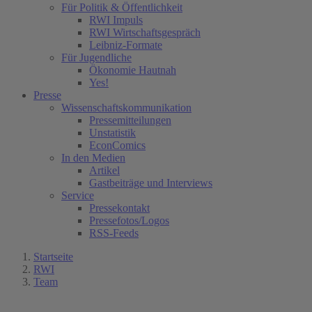
Für Politik & Öffentlichkeit
RWI Impuls
RWI Wirtschaftsgespräch
Leibniz-Formate
Für Jugendliche
Ökonomie Hautnah
Yes!
Presse
Wissenschaftskommunikation
Pressemitteilungen
Unstatistik
EconComics
In den Medien
Artikel
Gastbeiträge und Interviews
Service
Pressekontakt
Pressefotos/Logos
RSS-Feeds
Startseite
RWI
Team