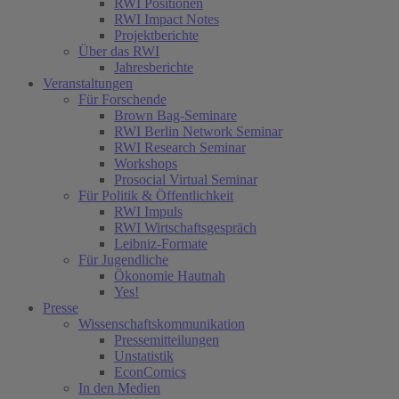
RWI Positionen
RWI Impact Notes
Projektberichte
Über das RWI
Jahresberichte
Veranstaltungen
Für Forschende
Brown Bag-Seminare
RWI Berlin Network Seminar
RWI Research Seminar
Workshops
Prosocial Virtual Seminar
Für Politik & Öffentlichkeit
RWI Impuls
RWI Wirtschaftsgespräch
Leibniz-Formate
Für Jugendliche
Ökonomie Hautnah
Yes!
Presse
Wissenschaftskommunikation
Pressemitteilungen
Unstatistik
EconComics
In den Medien