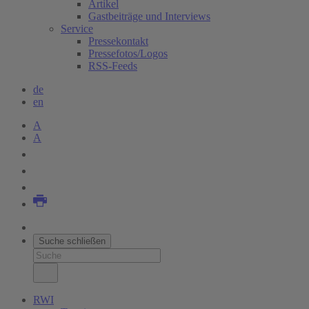
Artikel
Gastbeiträge und Interviews
Service
Pressekontakt
Pressefotos/Logos
RSS-Feeds
de
en
A
A
Suche schließen
RWI