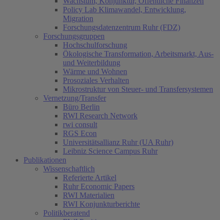
Wachstum, Konjunktur, Öffentliche Finanzen
Policy Lab Klimawandel, Entwicklung,
Migration
Forschungsdatenzentrum Ruhr (FDZ)
Forschungsgruppen
Hochschulforschung
Ökologische Transformation, Arbeitsmarkt, Aus-
und Weiterbildung
Wärme und Wohnen
Prosoziales Verhalten
Mikrostruktur von Steuer- und Transfersystemen
Vernetzung/Transfer
Büro Berlin
RWI Research Network
rwi consult
RGS Econ
Universitätsallianz Ruhr (UA Ruhr)
Leibniz Science Campus Ruhr
Publikationen
Wissenschaftlich
Referierte Artikel
Ruhr Economic Papers
RWI Materialien
RWI Konjunkturberichte
Politikberatend