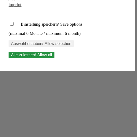
imprint
.
Einstellung speichern/ Save options
(maximal 6 Monate / maximum 6 month)
Auswahl erlauben/ Allow selection
Alle zulassen/ Allow all