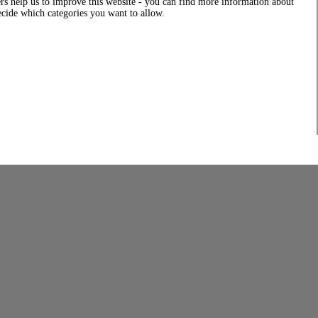
rs help us to improve this website - you can find more information about
decide which categories you want to allow.