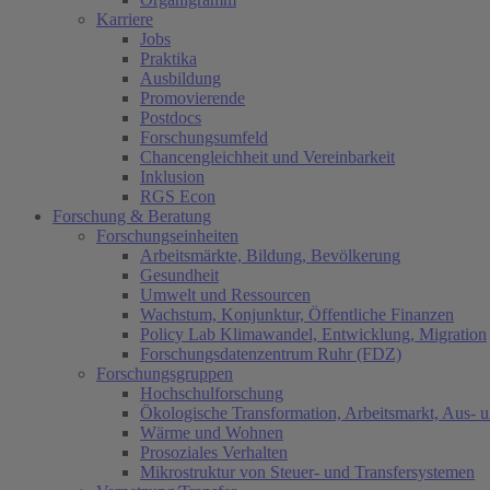
Karriere
Jobs
Praktika
(current)
Ausbildung
Promovierende
Postdocs
Forschungsumfeld
Chancengleichheit und Vereinbarkeit
Inklusion
RGS Econ
Forschung & Beratung
Forschungseinheiten
Arbeitsmärkte, Bildung, Bevölkerung
Gesundheit
Umwelt und Ressourcen
Wachstum, Konjunktur, Öffentliche Finanzen
Policy Lab Klimawandel, Entwicklung, Migration
Forschungsdatenzentrum Ruhr (FDZ)
Forschungsgruppen
Hochschulforschung
Ökologische Transformation, Arbeitsmarkt, Aus- 
Wärme und Wohnen
Prosoziales Verhalten
Mikrostruktur von Steuer- und Transfersystemen