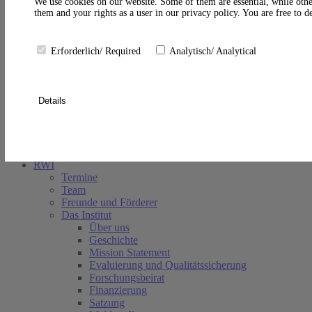
A
We use cookies on our website. Some of them are essential, while othe
them and your rights as a user in our privacy policy. You are free to 
Erforderlich/ Required
Analytisch/ Analytical
Details
Suche schließen
RWI
Termine
Team
Freunde und Förderer
Das Institut
Über uns
Geschichte
Mission Statement
Evaluierung und Qualitätssicherung
Forschungsbeirat
Finanzierung
Satzung