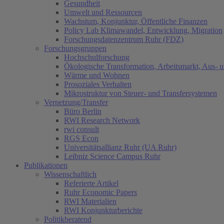
Gesundheit
Umwelt und Ressourcen
Wachstum, Konjunktur, Öffentliche Finanzen
Policy Lab Klimawandel, Entwicklung, Migration
Forschungsdatenzentrum Ruhr (FDZ)
Forschungsgruppen
Hochschulforschung
Ökologische Transformation, Arbeitsmarkt, Aus- 
Wärme und Wohnen
Prosoziales Verhalten
Mikrostruktur von Steuer- und Transfersystemen
Vernetzung/Transfer
Büro Berlin
RWI Research Network
rwi consult
RGS Econ
Universitätsallianz Ruhr (UA Ruhr)
Leibniz Science Campus Ruhr
Publikationen
Wissenschaftlich
Referierte Artikel
Ruhr Economic Papers
RWI Materialien
RWI Konjunkturberichte
Politikberatend