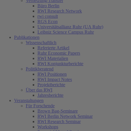
Vernetzung/Transfer
Büro Berlin
RWI Research Network
rwi consult
RGS Econ
Universitätsallianz Ruhr (UA Ruhr)
Leibniz Science Campus Ruhr
Publikationen
Wissenschaftlich
Referierte Artikel
Ruhr Economic Papers
RWI Materialien
RWI Konjunkturberichte
Politikberatend
RWI Positionen
RWI Impact Notes
Projektberichte
Über das RWI
Jahresberichte
Veranstaltungen
Für Forschende
Brown Bag-Seminare
RWI Berlin Network Seminar
RWI Research Seminar
Workshops