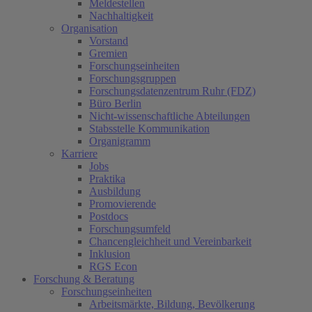
Meldestellen
Nachhaltigkeit
Organisation
Vorstand
Gremien
Forschungseinheiten
Forschungsgruppen
Forschungsdatenzentrum Ruhr (FDZ)
Büro Berlin
Nicht-wissenschaftliche Abteilungen
Stabsstelle Kommunikation
Organigramm
Karriere
Jobs
Praktika
(current)
Ausbildung
Promovierende
Postdocs
Forschungsumfeld
Chancengleichheit und Vereinbarkeit
Inklusion
RGS Econ
Forschung & Beratung
Forschungseinheiten
Arbeitsmärkte, Bildung, Bevölkerung