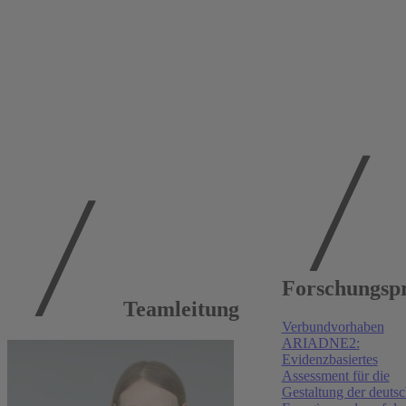
Publikationen am
Forschungspr
RWI
Teamleitung
Verbundvorhaben
ARIADNE2:
Energy Economics
, 2025
Evidenzbasiertes
Assessment für die
Cost sharing mechanisms for carbon pricing: What
Gestaltung der deuts
drives support in the housing sector?