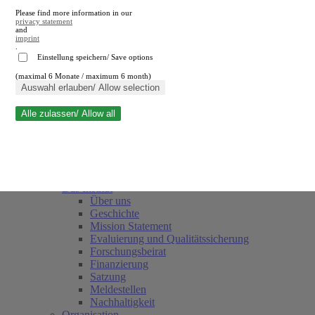
Please find more information in our
privacy statement
and
imprint
.
Einstellung speichern/ Save options
(maximal 6 Monate / maximum 6 month)
Suche schließen
Auswahl erlauben/ Allow selection
Alle zulassen/ Allow all
RWI
Termine
Team
Freunde und Förderer
Das Institut
Über uns
Geschichte
Mission Statement
Evaluierung und Qualitätssicherung
Forschungsbeirat
Finanzierung
Satzung
Meldestellen
Nachhaltigkeit
Organisation