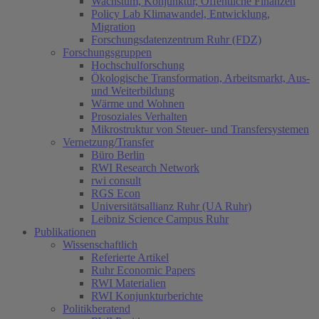
Wachstum, Konjunktur, Öffentliche Finanzen
Policy Lab Klimawandel, Entwicklung,
Migration
Forschungsdatenzentrum Ruhr (FDZ)
Forschungsgruppen
Hochschulforschung
Ökologische Transformation, Arbeitsmarkt, Aus-
und Weiterbildung
(current)
Wärme und Wohnen
Prosoziales Verhalten
Mikrostruktur von Steuer- und Transfersystemen
Vernetzung/Transfer
Büro Berlin
RWI Research Network
rwi consult
RGS Econ
Universitätsallianz Ruhr (UA Ruhr)
Leibniz Science Campus Ruhr
Publikationen
Wissenschaftlich
Referierte Artikel
Ruhr Economic Papers
RWI Materialien
RWI Konjunkturberichte
Politikberatend