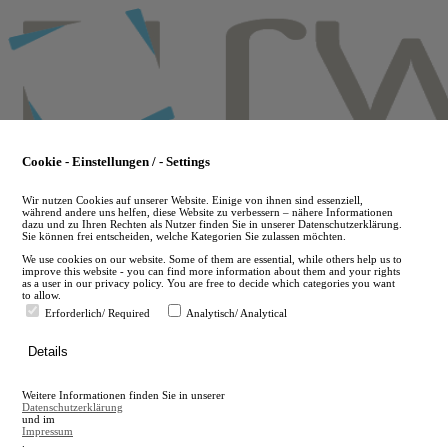
Skip
to
main
content
Cookie - Einstellungen / - Settings
Wir nutzen Cookies auf unserer Website. Einige von ihnen sind essenziell,
während andere uns helfen, diese Website zu verbessern – nähere Informationen
dazu und zu Ihren Rechten als Nutzer finden Sie in unserer Datenschutzerklärung.
Sie können frei entscheiden, welche Kategorien Sie zulassen möchten.
We use cookies on our website. Some of them are essential, while others help us to
improve this website - you can find more information about them and your rights
as a user in our privacy policy. You are free to decide which categories you want
to allow.
Erforderlich/ Required
Analytisch/ Analytical
de
Details
en
A
Weitere Informationen finden Sie in unserer
A
Datenschutzerklärung
und im
Impressum
.