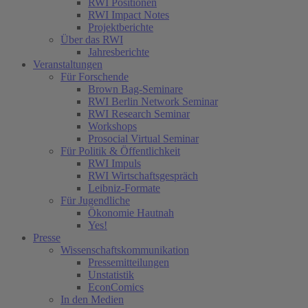
RWI Positionen
RWI Impact Notes
Projektberichte
Über das RWI
Jahresberichte
Veranstaltungen
Für Forschende
Brown Bag-Seminare
RWI Berlin Network Seminar
RWI Research Seminar
Workshops
Prosocial Virtual Seminar
Für Politik & Öffentlichkeit
RWI Impuls
RWI Wirtschaftsgespräch
Leibniz-Formate
Für Jugendliche
Ökonomie Hautnah
Yes!
Presse
Wissenschaftskommunikation
Pressemitteilungen
Unstatistik
EconComics
In den Medien