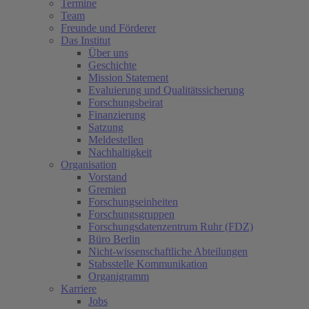
Termine
Team
Freunde und Förderer
Das Institut
Über uns
Geschichte
Mission Statement
Evaluierung und Qualitätssicherung
Forschungsbeirat
Finanzierung
Satzung
Meldestellen
Nachhaltigkeit
Organisation
Vorstand
Gremien
Forschungseinheiten
Forschungsgruppen
Forschungsdatenzentrum Ruhr (FDZ)
Büro Berlin
Nicht-wissenschaftliche Abteilungen
Stabsstelle Kommunikation
Organigramm
Karriere
Jobs