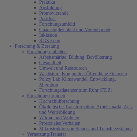
Praktika
Ausbildung
Promovierende
Postdocs
Forschungsumfeld
Chancengleichheit und Vereinbarkeit
Inklusion
RGS Econ
Forschung & Beratung
Forschungseinheiten
Arbeitsmärkte, Bildung, Bevölkerung
Gesundheit
Umwelt und Ressourcen
Wachstum, Konjunktur, Öffentliche Finanzen
Policy Lab Klimawandel, Entwicklung,
Migration
Forschungsdatenzentrum Ruhr (FDZ)
Forschungsgruppen
Hochschulforschung
Ökologische Transformation, Arbeitsmarkt, Aus-
und Weiterbildung
(current)
Wärme und Wohnen
Prosoziales Verhalten
Mikrostruktur von Steuer- und Transfersystemen
Vernetzung/Transfer