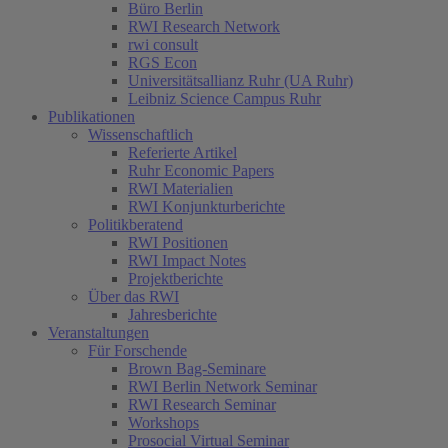
Büro Berlin
RWI Research Network
rwi consult
RGS Econ
Universitätsallianz Ruhr (UA Ruhr)
Leibniz Science Campus Ruhr
Publikationen
Wissenschaftlich
Referierte Artikel
Ruhr Economic Papers
RWI Materialien
RWI Konjunkturberichte
Politikberatend
RWI Positionen
RWI Impact Notes
Projektberichte
Über das RWI
Jahresberichte
Veranstaltungen
Für Forschende
Brown Bag-Seminare
RWI Berlin Network Seminar
RWI Research Seminar
Workshops
Prosocial Virtual Seminar