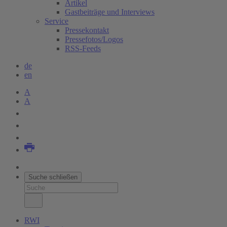
Artikel
Gastbeiträge und Interviews
Service
Pressekontakt
Pressefotos/Logos
RSS-Feeds
de
en
A
A
Suche schließen
RWI