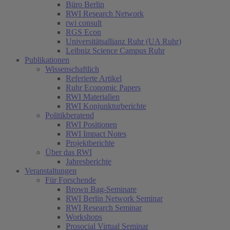
Büro Berlin
RWI Research Network
rwi consult
RGS Econ
Universitätsallianz Ruhr (UA Ruhr)
Leibniz Science Campus Ruhr
Publikationen
Wissenschaftlich
Referierte Artikel
Ruhr Economic Papers
RWI Materialien
RWI Konjunkturberichte
Politikberatend
RWI Positionen
RWI Impact Notes
Projektberichte
Über das RWI
Jahresberichte
Veranstaltungen
Für Forschende
Brown Bag-Seminare
RWI Berlin Network Seminar
RWI Research Seminar
Workshops
Prosocial Virtual Seminar