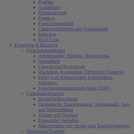
Praktika
Ausbildung
Promovierende
Postdocs
Forschungsumfeld
Chancengleichheit und Vereinbarkeit
Inklusion
RGS Econ
Forschung & Beratung
Forschungseinheiten
Arbeitsmärkte, Bildung, Bevölkerung
Gesundheit
Umwelt und Ressourcen
Wachstum, Konjunktur, Öffentliche Finanzen
Policy Lab Klimawandel, Entwicklung,
Migration
Forschungsdatenzentrum Ruhr (FDZ)
Forschungsgruppen
Hochschulforschung
Ökologische Transformation, Arbeitsmarkt, Aus-
und Weiterbildung
Wärme und Wohnen
Prosoziales Verhalten
Mikrostruktur von Steuer- und Transfersystemen
Vernetzung/Transfer