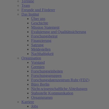
Termine
Team
Freunde und Förderer
Das Institut
Über uns
Geschichte
Mission Statement
Evaluierung und Qualitätssicherung
Forschungsbeirat
Finanzierung
Satzung
Meldestellen
Nachhaltigkeit
Organisation
Vorstand
Gremien
Forschungseinheiten
Forschungsgruppen
Forschungsdatenzentrum Ruhr (FDZ)
Büro Berlin
Nicht-wissenschaftliche Abteilungen
Stabsstelle Kommunikation
Organigramm
Karriere
Jobs