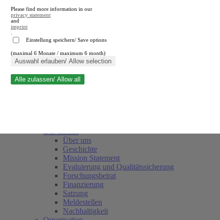
Please find more information in our
privacy statement
and
imprint
.
Einstellung speichern/ Save options
(maximal 6 Monate / maximum 6 month)
Suche schließen
Auswahl erlauben/ Allow selection
Alle zulassen/ Allow all
RWI
Termine
Team
Freunde und Förderer
Das Institut
Über uns
Geschichte
Mission Statement
Evaluierung und Qualitätssicherung
Forschungsbeirat
Finanzierung
Satzung
Meldestellen
Nachhaltigkeit
Organisation