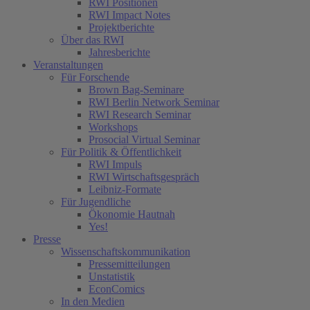
RWI Positionen
RWI Impact Notes
Projektberichte
Über das RWI
Jahresberichte
Veranstaltungen
Für Forschende
Brown Bag-Seminare
RWI Berlin Network Seminar
RWI Research Seminar
Workshops
Prosocial Virtual Seminar
Für Politik & Öffentlichkeit
RWI Impuls
RWI Wirtschaftsgespräch
Leibniz-Formate
Für Jugendliche
Ökonomie Hautnah
Yes!
Presse
Wissenschaftskommunikation
Pressemitteilungen
Unstatistik
EconComics
In den Medien