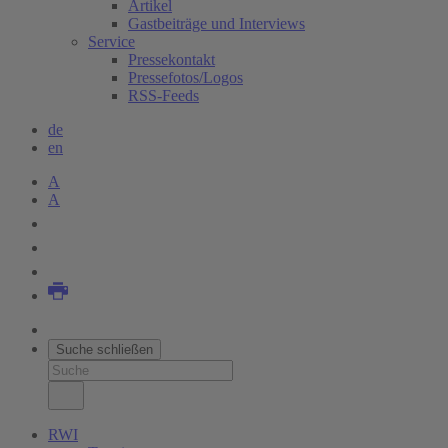
Artikel
Gastbeiträge und Interviews
Service
Pressekontakt
Pressefotos/Logos
RSS-Feeds
de
en
A
A
Suche schließen
RWI