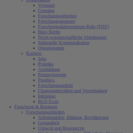
Vorstand
Gremien
Forschungseinheiten
Forschungsgruppen
Forschungsdatenzentrum Ruhr (FDZ)
Büro Berlin
Nicht-wissenschaftliche Abteilungen
Stabsstelle Kommunikation
Organigramm
Karriere
Jobs
Praktika
Ausbildung
Promovierende
Postdocs
Forschungsumfeld
Chancengleichheit und Vereinbarkeit
Inklusion
RGS Econ
Forschung & Beratung
Forschungseinheiten
Arbeitsmärkte, Bildung, Bevölkerung
Gesundheit
Umwelt und Ressourcen