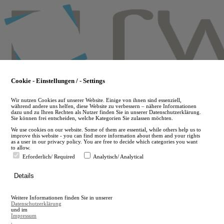
Skip
to
main
content
Cookie - Einstellungen / - Settings
Wir nutzen Cookies auf unserer Website. Einige von ihnen sind essenziell,
während andere uns helfen, diese Website zu verbessern – nähere Informationen
dazu und zu Ihren Rechten als Nutzer finden Sie in unserer Datenschutzerklärung.
Sie können frei entscheiden, welche Kategorien Sie zulassen möchten.
We use cookies on our website. Some of them are essential, while others help us to
improve this website - you can find more information about them and your rights
as a user in our privacy policy. You are free to decide which categories you want
to allow.
Erforderlich/ Required
Analytisch/ Analytical
de
Details
en
A
Weitere Informationen finden Sie in unserer
A
Datenschutzerklärung
und im
Impressum
.