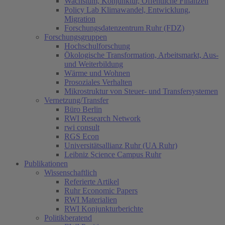
Wachstum, Konjunktur, Öffentliche Finanzen
Policy Lab Klimawandel, Entwicklung,
Migration
Forschungsdatenzentrum Ruhr (FDZ)
Forschungsgruppen
Hochschulforschung
Ökologische Transformation, Arbeitsmarkt, Aus-
und Weiterbildung
Wärme und Wohnen
Prosoziales Verhalten
Mikrostruktur von Steuer- und Transfersystemen
Vernetzung/Transfer
Büro Berlin
RWI Research Network
rwi consult
RGS Econ
Universitätsallianz Ruhr (UA Ruhr)
Leibniz Science Campus Ruhr
Publikationen
Wissenschaftlich
Referierte Artikel
Ruhr Economic Papers
RWI Materialien
RWI Konjunkturberichte
Politikberatend