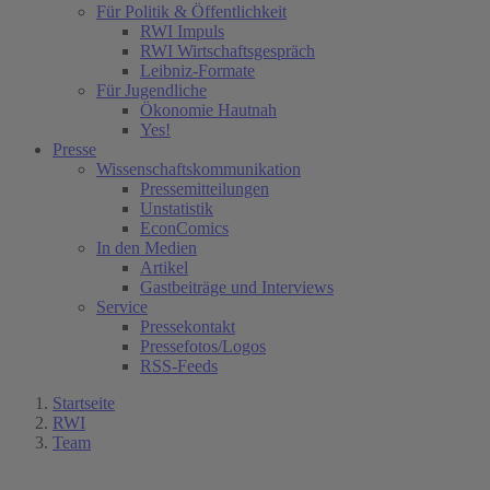
Für Politik & Öffentlichkeit
RWI Impuls
RWI Wirtschaftsgespräch
Leibniz-Formate
Für Jugendliche
Ökonomie Hautnah
Yes!
Presse
Wissenschaftskommunikation
Pressemitteilungen
Unstatistik
EconComics
In den Medien
Artikel
Gastbeiträge und Interviews
Service
Pressekontakt
Pressefotos/Logos
RSS-Feeds
Startseite
RWI
Team