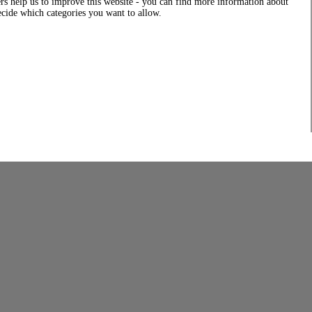
rs help us to improve this website - you can find more information about
decide which categories you want to allow.