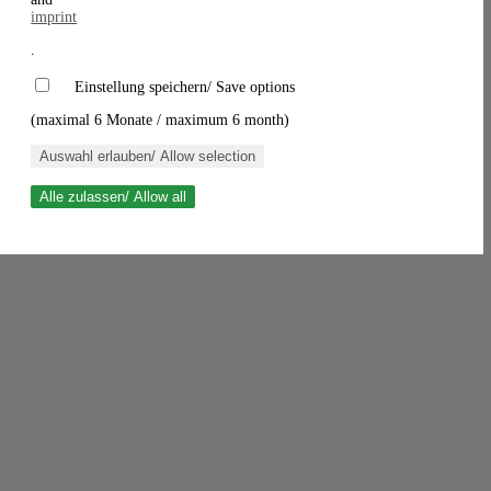
imprint
.
Einstellung speichern/ Save options
(maximal 6 Monate / maximum 6 month)
Auswahl erlauben/ Allow selection
Alle zulassen/ Allow all