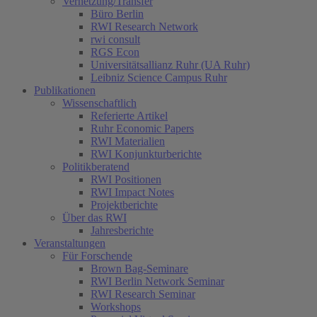
Vernetzung/Transfer
Büro Berlin
RWI Research Network
rwi consult
RGS Econ
Universitätsallianz Ruhr (UA Ruhr)
Leibniz Science Campus Ruhr
Publikationen
Wissenschaftlich
Referierte Artikel
Ruhr Economic Papers
RWI Materialien
RWI Konjunkturberichte
Politikberatend
RWI Positionen
RWI Impact Notes
Projektberichte
Über das RWI
Jahresberichte
Veranstaltungen
Für Forschende
Brown Bag-Seminare
RWI Berlin Network Seminar
RWI Research Seminar
(current)
Workshops