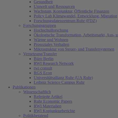
Gesundheit
Umwelt und Ressourcen
Wachstum, Konjunktur, Öffentliche Finanzen
Policy Lab Klimawandel, Entwicklung, Migration
Forschungsdatenzentrum Ruhr (FDZ)
Forschungsgruppen
Hochschulforschung
Ökologische Transformation, Arbeitsmarkt, Aus- 
Wärme und Wohnen
Prosoziales Verhalten
Mikrostruktur von Steuer- und Transfersystemen
Vernetzung/Transfer
Büro Berlin
RWI Research Network
rwi consult
RGS Econ
Universitätsallianz Ruhr (UA Ruhr)
Leibniz Science Campus Ruhr
Publikationen
Wissenschaftlich
Referierte Artikel
Ruhr Economic Papers
RWI Materialien
RWI Konjunkturberichte
Politikberatend