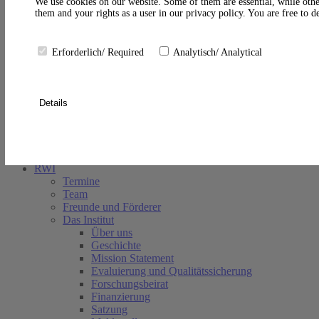
A
We use cookies on our website. Some of them are essential, while othe
them and your rights as a user in our privacy policy. You are free to 
Erforderlich/ Required
Analytisch/ Analytical
Details
Suche schließen
RWI
Termine
Team
Freunde und Förderer
Das Institut
Über uns
Geschichte
Mission Statement
Evaluierung und Qualitätssicherung
Forschungsbeirat
Finanzierung
Satzung