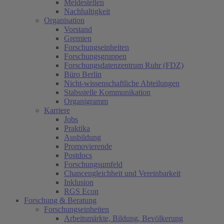
Meldestellen
Nachhaltigkeit
Organisation
Vorstand
Gremien
Forschungseinheiten
Forschungsgruppen
Forschungsdatenzentrum Ruhr (FDZ)
Büro Berlin
Nicht-wissenschaftliche Abteilungen
Stabsstelle Kommunikation
Organigramm
Karriere
Jobs
Praktika
Ausbildung
Promovierende
Postdocs
Forschungsumfeld
Chancengleichheit und Vereinbarkeit
Inklusion
RGS Econ
Forschung & Beratung
Forschungseinheiten
Arbeitsmärkte, Bildung, Bevölkerung