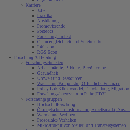
Karriere
Jobs
Praktika
Ausbildung
Promovierende
Postdocs
Forschungsumfeld
Chancengleichheit und Vereinbarkeit
Inklusion
RGS Econ
Forschung & Beratung
Forschungseinheiten
Arbeitsmärkte, Bildung, Bevölkerung
Gesundheit
Umwelt und Ressourcen
Wachstum, Konjunktur, Öffentliche Finanzen
Policy Lab Klimawandel, Entwicklung, Migration
Forschungsdatenzentrum Ruhr (FDZ)
Forschungsgruppen
Hochschulforschung
Ökologische Transformation, Arbeitsmarkt, Aus- 
Wärme und Wohnen
Prosoziales Verhalten
Mikrostruktur von Steuer- und Transfersystemen