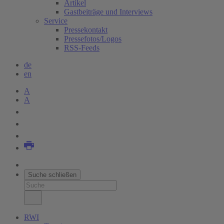
Artikel
Gastbeiträge und Interviews
Service
Pressekontakt
Pressefotos/Logos
RSS-Feeds
de
en
A
A
Suche schließen
RWI