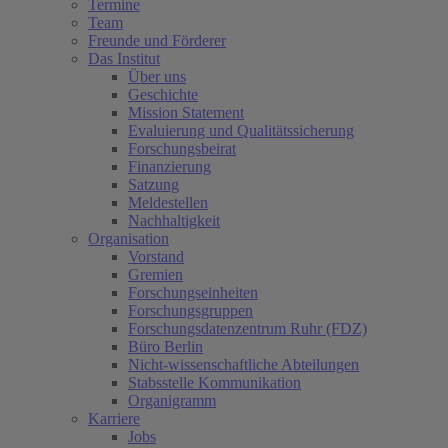
Termine
Team
Freunde und Förderer
Das Institut
Über uns
Geschichte
Mission Statement
Evaluierung und Qualitätssicherung
Forschungsbeirat
Finanzierung
Satzung
Meldestellen
Nachhaltigkeit
Organisation
Vorstand
Gremien
Forschungseinheiten
Forschungsgruppen
Forschungsdatenzentrum Ruhr (FDZ)
Büro Berlin
Nicht-wissenschaftliche Abteilungen
Stabsstelle Kommunikation
Organigramm
Karriere
Jobs