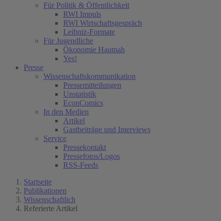
Für Politik & Öffentlichkeit
RWI Impuls
RWI Wirtschaftsgespräch
Leibniz-Formate
Für Jugendliche
Ökonomie Hautnah
Yes!
Presse
Wissenschaftskommunikation
Pressemitteilungen
Unstatistik
EconComics
In den Medien
Artikel
Gastbeiträge und Interviews
Service
Pressekontakt
Pressefotos/Logos
RSS-Feeds
Startseite
Publikationen
Wissenschaftlich
Referierte Artikel