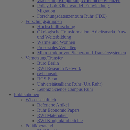
Wachstum, Konjunktur, Öffentliche Finanzen
Policy Lab Klimawandel, Entwicklung,
Migration
Forschungsdatenzentrum Ruhr (FDZ)
Forschungsgruppen
Hochschulforschung
Ökologische Transformation, Arbeitsmarkt, Aus-
und Weiterbildung
Wärme und Wohnen
Prosoziales Verhalten
Mikrostruktur von Steuer- und Transfersystemen
Vernetzung/Transfer
Büro Berlin
RWI Research Network
rwi consult
RGS Econ
Universitätsallianz Ruhr (UA Ruhr)
Leibniz Science Campus Ruhr
Publikationen
Wissenschaftlich
(current)
Referierte Artikel
Ruhr Economic Papers
RWI Materialien
RWI Konjunkturberichte
Politikberatend