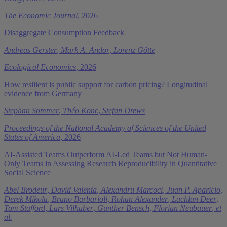
The Economic Journal
, 2026
Disaggregate Consumption Feedback
Andreas Gerster
,
Mark A. Andor
,
Lorenz Götte
Ecological Economics
, 2026
How resilient is public support for carbon pricing? Longitudinal
evidence from Germany
Stephan Sommer
,
Théo Konc
,
Stefan Drews
Proceedings of the National Academy of Sciences of the United
States of America
, 2026
AI-Assisted Teams Outperform AI-Led Teams but Not Human-
Only Teams in Assessing Research Reproducibility in Quantitative
Social Science
Abel Brodeur
,
David Valenta
,
Alexandru Marcoci
,
Juan P. Aparicio
,
Derek Mikola
,
Bruno Barbarioli
,
Rohan Alexander
,
Lachlan Deer
,
Tom Stafford
,
Lars Vilhuber
,
Gunther Bensch
,
Florian Neubauer
,
et
al.