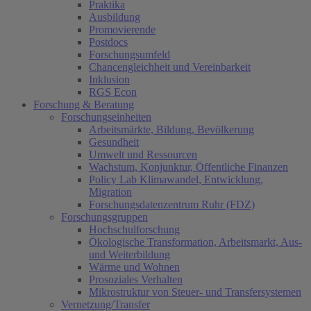
Praktika
Ausbildung
Promovierende
Postdocs
Forschungsumfeld
Chancengleichheit und Vereinbarkeit
Inklusion
RGS Econ
Forschung & Beratung
Forschungseinheiten
Arbeitsmärkte, Bildung, Bevölkerung
Gesundheit
Umwelt und Ressourcen
Wachstum, Konjunktur, Öffentliche Finanzen
Policy Lab Klimawandel, Entwicklung,
Migration
Forschungsdatenzentrum Ruhr (FDZ)
Forschungsgruppen
Hochschulforschung
Ökologische Transformation, Arbeitsmarkt, Aus-
und Weiterbildung
Wärme und Wohnen
Prosoziales Verhalten
Mikrostruktur von Steuer- und Transfersystemen
Vernetzung/Transfer