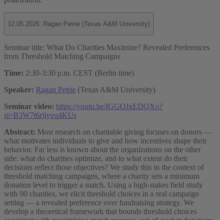
12.05.2026: Ragan Petrie (Texas A&M University)
Seminar title: What Do Charities Maximize? Revealed Preferences
from Threshold Matching Campaigns
Time:
2:30-3:30 p.m. CEST (Berlin time)
Speaker:
Ragan Petrie
(Texas A&M University)
Seminar video:
https://youtu.be/IGGOJxEDQXo?
si=B3W7t6rjiyvq4KUs
Abstract:
Most research on charitable giving focuses on donors —
what motivates individuals to give and how incentives shape their
behavior. Far less is known about the organizations on the other
side: what do charities optimize, and to what extent do their
decisions reflect those objectives? We study this in the context of
threshold matching campaigns, where a charity sets a minimum
donation level to trigger a match. Using a high-stakes field study
with 90 charities, we elicit threshold choices in a real campaign
setting — a revealed preference over fundraising strategy. We
develop a theoretical framework that bounds threshold choices