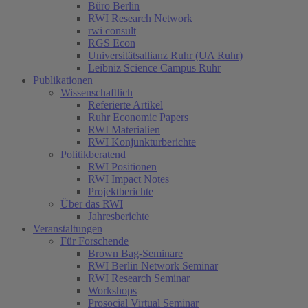
Büro Berlin
RWI Research Network
rwi consult
RGS Econ
Universitätsallianz Ruhr (UA Ruhr)
Leibniz Science Campus Ruhr
Publikationen
Wissenschaftlich
Referierte Artikel
Ruhr Economic Papers
RWI Materialien
RWI Konjunkturberichte
Politikberatend
RWI Positionen
RWI Impact Notes
Projektberichte
Über das RWI
Jahresberichte
Veranstaltungen
Für Forschende
Brown Bag-Seminare
RWI Berlin Network Seminar
RWI Research Seminar
Workshops
(current)
Prosocial Virtual Seminar