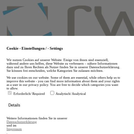
Skip
to
main
content
Cookie - Einstellungen / - Settings
Wir nutzen Cookies auf unserer Website. Einige von ihnen sind essenziell,
während andere uns helfen, diese Website zu verbessern – nähere Informationen
dazu und zu Ihren Rechten als Nutzer finden Sie in unserer Datenschutzerklärung.
Sie können frei entscheiden, welche Kategorien Sie zulassen möchten.
We use cookies on our website. Some of them are essential, while others help us to
improve this website - you can find more information about them and your rights
as a user in our privacy policy. You are free to decide which categories you want
to allow.
Erforderlich/ Required
Analytisch/ Analytical
de
Details
en
A
Weitere Informationen finden Sie in unserer
A
Datenschutzerklärung
und im
Impressum
.