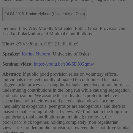
14.04.2026: Karine Nyborg (University of Oslo)
Seminar title: Why Morally Motivated Public Good Provision can
Lead to Polarization and Minimal Contributions
Time:
2:30-3:30 p.m. CET (Berlin time)
Speaker:
Karine Nyborg
(University of Oslo)
Seminar video:
https://youtu.be/s9tk6DXGqmw
Abstract:
If public good provision relies on voluntary efforts,
individuals may feel morally obligated to contribute. This may
trigger social processes easing individuals’ perceived moral burdens,
undermining contributions in the long run while causing segregation
and polarization. We assume that individuals prefer to behave in
accordance with their own and peers’ ethical views. Income
inequality is exogenous, peer groups are endogenous, and there is
biased social learning of ethical views. We find that in the long-run
equilibrium, total contributions are minimal; moreover, the
poor (rich) stick together, holding completely (non-)egalitarian
views. Tax-funded public provision, however, does not drive similar
polarization.