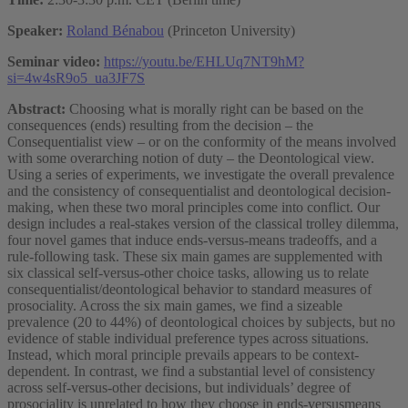
Speaker:
Roland Bénabou
(Princeton University)
Seminar video:
https://youtu.be/EHLUq7NT9hM?
si=4w4sR9o5_ua3JF7S
Abstract:
Choosing what is morally right can be based on the
consequences (ends) resulting from the decision – the
Consequentialist view – or on the conformity of the means involved
with some overarching notion of duty – the Deontological view.
Using a series of experiments, we investigate the overall prevalence
and the consistency of consequentialist and deontological decision-
making, when these two moral principles come into conflict. Our
design includes a real-stakes version of the classical trolley dilemma,
four novel games that induce ends-versus-means tradeoffs, and a
rule-following task. These six main games are supplemented with
six classical self-versus-other choice tasks, allowing us to relate
consequentialist/deontological behavior to standard measures of
prosociality. Across the six main games, we find a sizeable
prevalence (20 to 44%) of deontological choices by subjects, but no
evidence of stable individual preference types across situations.
Instead, which moral principle prevails appears to be context-
dependent. In contrast, we find a substantial level of consistency
across self-versus-other decisions, but individuals’ degree of
prosociality is unrelated to how they choose in ends-versusmeans