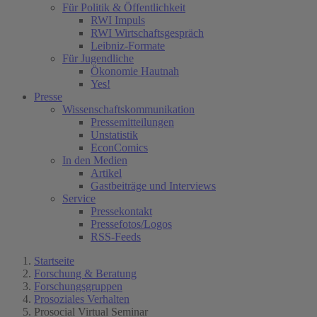
Für Politik & Öffentlichkeit
RWI Impuls
RWI Wirtschaftsgespräch
Leibniz-Formate
Für Jugendliche
Ökonomie Hautnah
Yes!
Presse
Wissenschaftskommunikation
Pressemitteilungen
Unstatistik
EconComics
In den Medien
Artikel
Gastbeiträge und Interviews
Service
Pressekontakt
Pressefotos/Logos
RSS-Feeds
Startseite
Forschung & Beratung
Forschungsgruppen
Prosoziales Verhalten
Prosocial Virtual Seminar