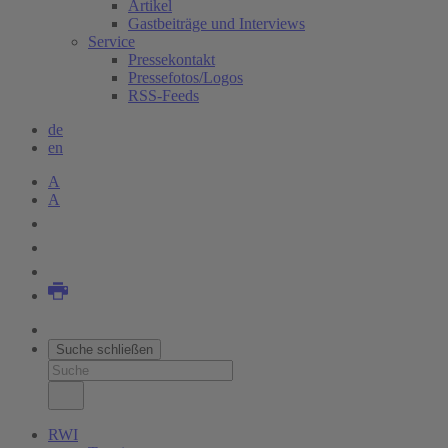
Artikel
Gastbeiträge und Interviews
Service
Pressekontakt
Pressefotos/Logos
RSS-Feeds
de
en
A
A
Suche schließen
RWI