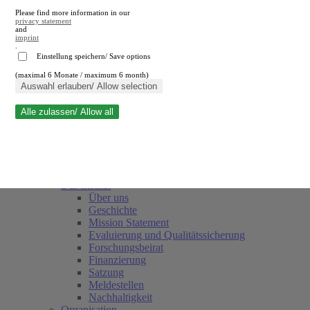
Please find more information in our
privacy statement
and
imprint
.
Einstellung speichern/ Save options
(maximal 6 Monate / maximum 6 month)
Suche schließen
Auswahl erlauben/ Allow selection
Alle zulassen/ Allow all
RWI
Termine
Team
Freunde und Förderer
Das Institut
Über uns
Geschichte
Mission Statement
Evaluierung und Qualitätssicherung
Forschungsbeirat
Finanzierung
Satzung
Meldestellen
Nachhaltigkeit
Organisation