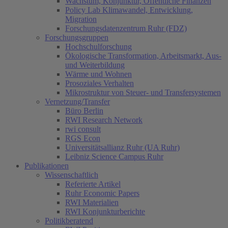
Wachstum, Konjunktur, Öffentliche Finanzen
Policy Lab Klimawandel, Entwicklung,
Migration
Forschungsdatenzentrum Ruhr (FDZ)
Forschungsgruppen
Hochschulforschung
Ökologische Transformation, Arbeitsmarkt, Aus-
und Weiterbildung
Wärme und Wohnen
Prosoziales Verhalten
Mikrostruktur von Steuer- und Transfersystemen
Vernetzung/Transfer
Büro Berlin
RWI Research Network
rwi consult
RGS Econ
Universitätsallianz Ruhr (UA Ruhr)
Leibniz Science Campus Ruhr
Publikationen
Wissenschaftlich
Referierte Artikel
Ruhr Economic Papers
RWI Materialien
RWI Konjunkturberichte
Politikberatend