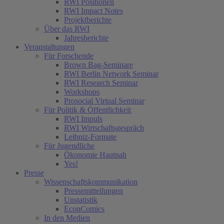
RWI Positionen
RWI Impact Notes
Projektberichte
Über das RWI
Jahresberichte
Veranstaltungen
Für Forschende
Brown Bag-Seminare
RWI Berlin Network Seminar
RWI Research Seminar
Workshops
(current)
Prosocial Virtual Seminar
Für Politik & Öffentlichkeit
RWI Impuls
RWI Wirtschaftsgespräch
Leibniz-Formate
Für Jugendliche
Ökonomie Hautnah
Yes!
Presse
Wissenschaftskommunikation
Pressemitteilungen
Unstatistik
EconComics
In den Medien