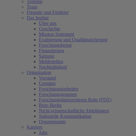
Termine
Team
Freunde und Förderer
Das Institut
Über uns
Geschichte
Mission Statement
Evaluierung und Qualitätssicherung
Forschungsbeirat
Finanzierung
Satzung
Meldestellen
Nachhaltigkeit
Organisation
Vorstand
Gremien
Forschungseinheiten
Forschungsgruppen
Forschungsdatenzentrum Ruhr (FDZ)
Büro Berlin
Nicht-wissenschaftliche Abteilungen
Stabsstelle Kommunikation
Organigramm
Karriere
Jobs