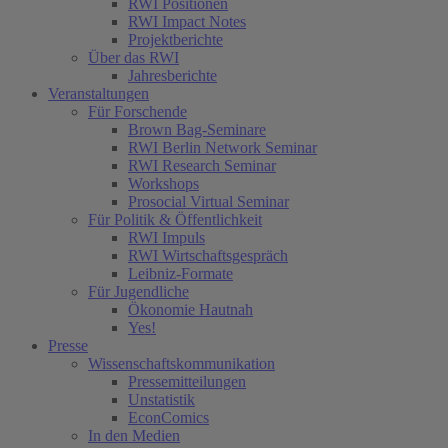
RWI Positionen
RWI Impact Notes
Projektberichte
Über das RWI
Jahresberichte
Veranstaltungen
Für Forschende
Brown Bag-Seminare
RWI Berlin Network Seminar
RWI Research Seminar
Workshops
Prosocial Virtual Seminar
Für Politik & Öffentlichkeit
RWI Impuls
RWI Wirtschaftsgespräch
Leibniz-Formate
Für Jugendliche
Ökonomie Hautnah
Yes!
Presse
Wissenschaftskommunikation
Pressemitteilungen
Unstatistik
EconComics
In den Medien