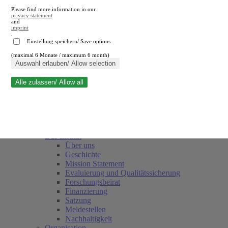
Please find more information in our
privacy statement
and
imprint
.
Einstellung speichern/ Save options
(maximal 6 Monate / maximum 6 month)
Suche schließen
Auswahl erlauben/ Allow selection
Alle zulassen/ Allow all
RWI
Termine
Team
Freunde und Förderer
Das Institut
Über uns
Geschichte
Mission Statement
Evaluierung und Qualitätssicherung
Forschungsbeirat
Finanzierung
Satzung
Meldestellen
Nachhaltigkeit
Organisation