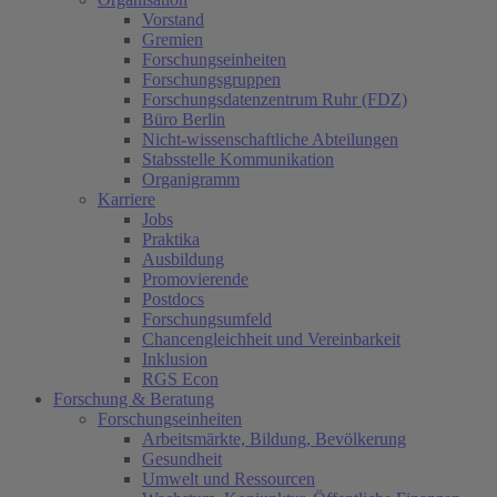
Vorstand
Gremien
Forschungseinheiten
Forschungsgruppen
Forschungsdatenzentrum Ruhr (FDZ)
Büro Berlin
Nicht-wissenschaftliche Abteilungen
Stabsstelle Kommunikation
Organigramm
Karriere
Jobs
Praktika
Ausbildung
Promovierende
Postdocs
Forschungsumfeld
Chancengleichheit und Vereinbarkeit
Inklusion
RGS Econ
Forschung & Beratung
Forschungseinheiten
Arbeitsmärkte, Bildung, Bevölkerung
Gesundheit
Umwelt und Ressourcen