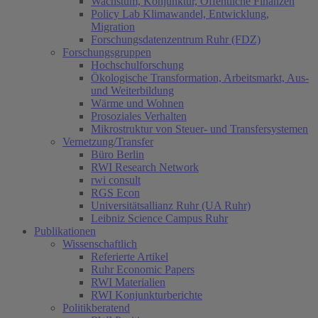
Wachstum, Konjunktur, Öffentliche Finanzen
Policy Lab Klimawandel, Entwicklung,
Migration
Forschungsdatenzentrum Ruhr (FDZ)
Forschungsgruppen
Hochschulforschung
Ökologische Transformation, Arbeitsmarkt, Aus-
und Weiterbildung
Wärme und Wohnen
Prosoziales Verhalten
Mikrostruktur von Steuer- und Transfersystemen
Vernetzung/Transfer
Büro Berlin
RWI Research Network
rwi consult
RGS Econ
Universitätsallianz Ruhr (UA Ruhr)
Leibniz Science Campus Ruhr
Publikationen
Wissenschaftlich
Referierte Artikel
Ruhr Economic Papers
RWI Materialien
RWI Konjunkturberichte
Politikberatend