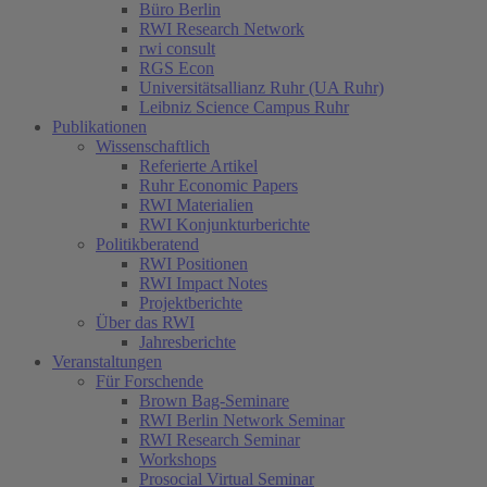
Büro Berlin
RWI Research Network
rwi consult
RGS Econ
Universitätsallianz Ruhr (UA Ruhr)
Leibniz Science Campus Ruhr
Publikationen
Wissenschaftlich
Referierte Artikel
Ruhr Economic Papers
RWI Materialien
RWI Konjunkturberichte
Politikberatend
RWI Positionen
RWI Impact Notes
Projektberichte
Über das RWI
Jahresberichte
Veranstaltungen
Für Forschende
Brown Bag-Seminare
RWI Berlin Network Seminar
RWI Research Seminar
Workshops
Prosocial Virtual Seminar