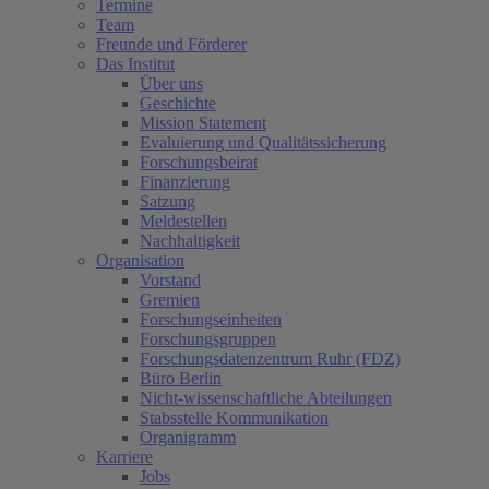
Termine
Team
Freunde und Förderer
Das Institut
Über uns
Geschichte
Mission Statement
Evaluierung und Qualitätssicherung
Forschungsbeirat
Finanzierung
Satzung
Meldestellen
Nachhaltigkeit
Organisation
Vorstand
Gremien
Forschungseinheiten
Forschungsgruppen
Forschungsdatenzentrum Ruhr (FDZ)
Büro Berlin
Nicht-wissenschaftliche Abteilungen
Stabsstelle Kommunikation
Organigramm
Karriere
Jobs