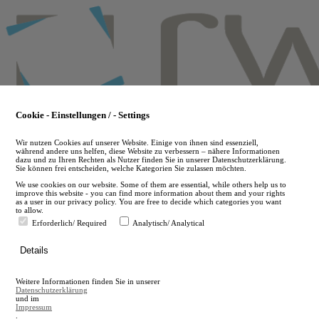
Skip
to
main
content
Cookie - Einstellungen / - Settings
Wir nutzen Cookies auf unserer Website. Einige von ihnen sind essenziell,
während andere uns helfen, diese Website zu verbessern – nähere Informationen
dazu und zu Ihren Rechten als Nutzer finden Sie in unserer Datenschutzerklärung.
Sie können frei entscheiden, welche Kategorien Sie zulassen möchten.
We use cookies on our website. Some of them are essential, while others help us to
improve this website - you can find more information about them and your rights
as a user in our privacy policy. You are free to decide which categories you want
to allow.
Erforderlich/ Required
Analytisch/ Analytical
de
Details
en
A
Weitere Informationen finden Sie in unserer
A
Datenschutzerklärung
und im
Impressum
.