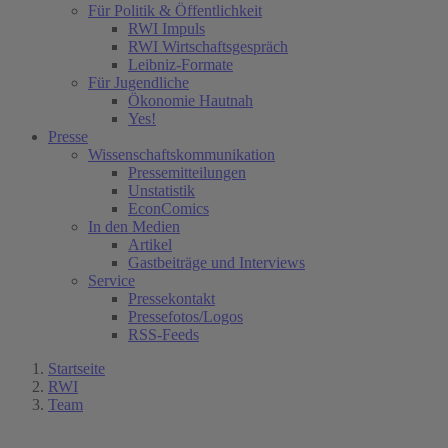
Für Politik & Öffentlichkeit
RWI Impuls
RWI Wirtschaftsgespräch
Leibniz-Formate
Für Jugendliche
Ökonomie Hautnah
Yes!
Presse
Wissenschaftskommunikation
Pressemitteilungen
Unstatistik
EconComics
In den Medien
Artikel
Gastbeiträge und Interviews
Service
Pressekontakt
Pressefotos/Logos
RSS-Feeds
Startseite
RWI
Team