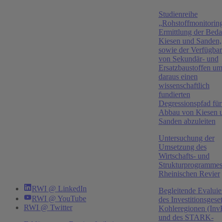
RWI Projektberichte, 2026
Studienreihe
„Rohstoffmonitoring
Studienreihe "Rohstoffmonitoring"
Ermittlung der Beda
Jochen Dehio
,
Manuel Frondel
,
Ronald Janßen-
Kiesen und Sanden,
Timmen
,
Stefan Kotz
,
Michael Rothgang
,
Torsten
sowie der Verfügbar
Schmidt
von Sekundär- und
Ersatzbaustoffen u
SSRN Research Paper Series #6393401
daraus einen
wissenschaftlich
Material Savings Potential of a Packaging Tax in
fundierten
Germany: A Quantitative Scenario Analysis
Degressionspfad für
Abbau von Kiesen 
Michael Rothgang
,
Jochen Dehio
,
Ronald Janßen-
Sanden abzuleiten
Timmen
,
Marvin Liskatin
,
Kurt Schüler
Untersuchung der
SSRN Research Paper Series #6301405
Umsetzung des
Wirtschafts- und
Network Governance, Supply Chain Ambidexterity,
Strukturprogrammes
and Technology Transfer: The Massive Steel Forging
Rheinischen Revier
Industry in Germany
RWI @ LinkedIn
Begleitende Evalui
Michael Rothgang
,
Jochen Dehio
,
Wolfgang Dürig
,
RWI @ YouTube
des Investitionsgese
Christian Warnecke
RWI @ Twitter
Kohleregionen (In
und des STARK-