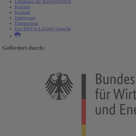
Erklärung zur Barrierefreiheit
Bundesprogramms
Karriere
Mehr Publikationen
Kontakt
Impressum
Mehr Forschungsprojekte
Datenschutz
Das RWI in Leichter Sprache
Gefördert durch: