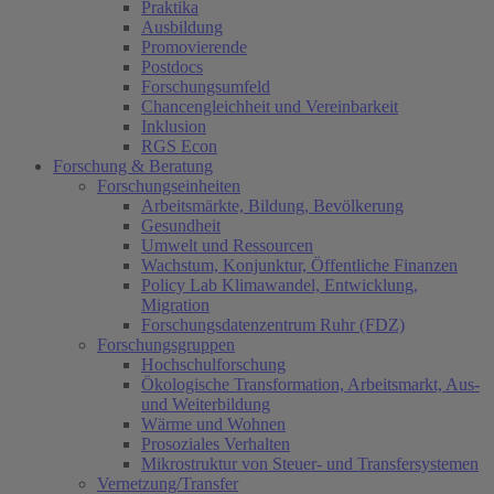
Praktika
Ausbildung
Promovierende
Postdocs
Forschungsumfeld
Chancengleichheit und Vereinbarkeit
Inklusion
RGS Econ
Forschung & Beratung
Forschungseinheiten
Arbeitsmärkte, Bildung, Bevölkerung
Gesundheit
Umwelt und Ressourcen
Wachstum, Konjunktur, Öffentliche Finanzen
Policy Lab Klimawandel, Entwicklung,
Migration
Forschungsdatenzentrum Ruhr (FDZ)
Forschungsgruppen
Hochschulforschung
Ökologische Transformation, Arbeitsmarkt, Aus-
und Weiterbildung
Wärme und Wohnen
Prosoziales Verhalten
Mikrostruktur von Steuer- und Transfersystemen
Vernetzung/Transfer