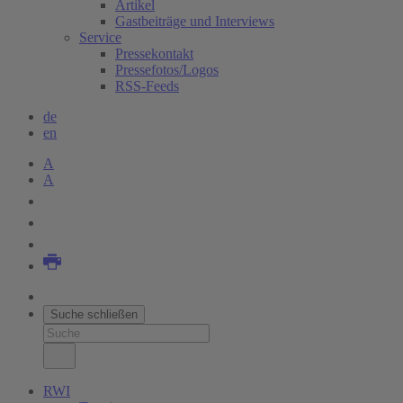
Artikel
Gastbeiträge und Interviews
Service
Pressekontakt
Pressefotos/Logos
RSS-Feeds
de
en
A
A
Suche schließen
RWI