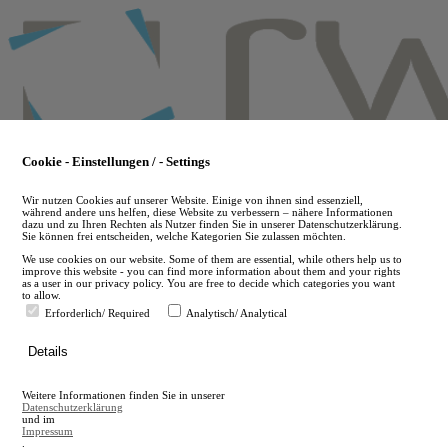
Skip
to
main
content
Cookie - Einstellungen / - Settings
Wir nutzen Cookies auf unserer Website. Einige von ihnen sind essenziell,
während andere uns helfen, diese Website zu verbessern – nähere Informationen
dazu und zu Ihren Rechten als Nutzer finden Sie in unserer Datenschutzerklärung.
Sie können frei entscheiden, welche Kategorien Sie zulassen möchten.
We use cookies on our website. Some of them are essential, while others help us to
improve this website - you can find more information about them and your rights
as a user in our privacy policy. You are free to decide which categories you want
to allow.
Erforderlich/ Required
Analytisch/ Analytical
de
Details
en
A
Weitere Informationen finden Sie in unserer
A
Datenschutzerklärung
und im
Impressum
.