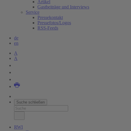
Artikel
Gastbeiträge und Interviews
Service
Pressekontakt
Pressefotos/Logos
RSS-Feeds
de
en
A
A
Suche schließen
RWI