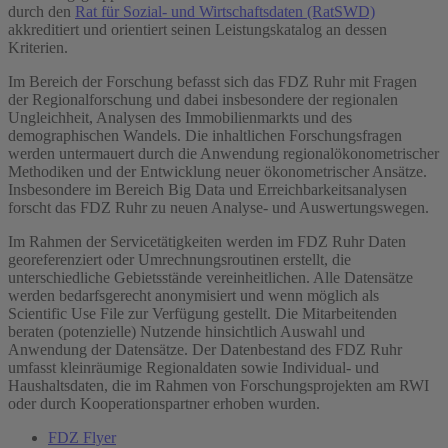
durch den
Rat für Sozial- und Wirtschaftsdaten (RatSWD)
akkreditiert und orientiert seinen Leistungskatalog an dessen
Kriterien.
Im Bereich der Forschung befasst sich das FDZ Ruhr mit Fragen
der Regionalforschung und dabei insbesondere der regionalen
Ungleichheit, Analysen des Immobilienmarkts und des
demographischen Wandels. Die inhaltlichen Forschungsfragen
werden untermauert durch die Anwendung regionalökonometrischer
Methodiken und der Entwicklung neuer ökonometrischer Ansätze.
Insbesondere im Bereich Big Data und Erreichbarkeitsanalysen
forscht das FDZ Ruhr zu neuen Analyse- und Auswertungswegen.
Im Rahmen der Servicetätigkeiten werden im FDZ Ruhr Daten
georeferenziert oder Umrechnungsroutinen erstellt, die
unterschiedliche Gebietsstände vereinheitlichen. Alle Datensätze
werden bedarfsgerecht anonymisiert und wenn möglich als
Scientific Use File zur Verfügung gestellt. Die Mitarbeitenden
beraten (potenzielle) Nutzende hinsichtlich Auswahl und
Anwendung der Datensätze. Der Datenbestand des FDZ Ruhr
umfasst kleinräumige Regionaldaten sowie Individual- und
Haushaltsdaten, die im Rahmen von Forschungsprojekten am RWI
oder durch Kooperationspartner erhoben wurden.
FDZ Flyer