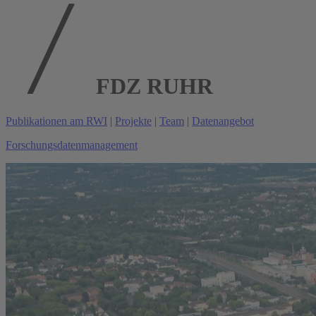
FDZ RUHR
Publikationen am RWI
|
Projekte
|
Team
|
Datenangebot
Forschungsdatenmanagement