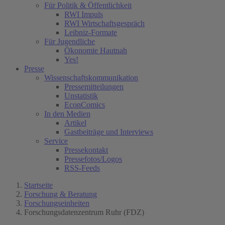
Für Politik & Öffentlichkeit
RWI Impuls
RWI Wirtschaftsgespräch
Leibniz-Formate
Für Jugendliche
Ökonomie Hautnah
Yes!
Presse
Wissenschaftskommunikation
Pressemitteilungen
Unstatistik
EconComics
In den Medien
Artikel
Gastbeiträge und Interviews
Service
Pressekontakt
Pressefotos/Logos
RSS-Feeds
Startseite
Forschung & Beratung
Forschungseinheiten
Forschungsdatenzentrum Ruhr (FDZ)