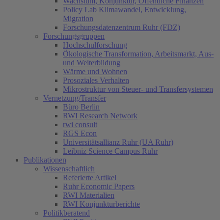
Wachstum, Konjunktur, Öffentliche Finanzen
Policy Lab Klimawandel, Entwicklung,
Migration
(current)
Forschungsdatenzentrum Ruhr (FDZ)
Forschungsgruppen
Hochschulforschung
Ökologische Transformation, Arbeitsmarkt, Aus-
und Weiterbildung
Wärme und Wohnen
Prosoziales Verhalten
Mikrostruktur von Steuer- und Transfersystemen
Vernetzung/Transfer
Büro Berlin
RWI Research Network
rwi consult
RGS Econ
Universitätsallianz Ruhr (UA Ruhr)
Leibniz Science Campus Ruhr
Publikationen
Wissenschaftlich
Referierte Artikel
Ruhr Economic Papers
RWI Materialien
RWI Konjunkturberichte
Politikberatend