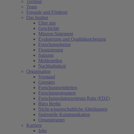
Termine
Team
Freunde und Förderer
Das Institut
Über uns
Geschichte
Mission Statement
Evaluierung und Qualitätssicherung
Forschungsbeirat
Finanzierung
Satzung
Meldestellen
Nachhaltigkeit
Organisation
Vorstand
Gremien
Forschungseinheiten
Forschungsgruppen
(current)
Forschungsdatenzentrum Ruhr (FDZ)
Büro Berlin
Nicht-wissenschaftliche Abteilungen
Stabsstelle Kommunikation
Organigramm
Karriere
Jobs