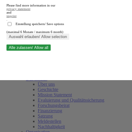
Please find more information in our
privacy statement
and
imprint
.
Einstellung speichern/ Save options
(maximal 6 Monate / maximum 6 month)
Suche schließen
Auswahl erlauben/ Allow selection
Alle zulassen/ Allow all
RWI
Termine
Team
Freunde und Förderer
Das Institut
Über uns
Geschichte
Mission Statement
Evaluierung und Qualitätssicherung
Forschungsbeirat
Finanzierung
Satzung
Meldestellen
Nachhaltigkeit
Organisation