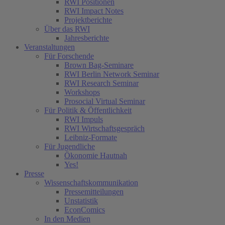
RWI Positionen
RWI Impact Notes
Projektberichte
Über das RWI
Jahresberichte
Veranstaltungen
Für Forschende
Brown Bag-Seminare
RWI Berlin Network Seminar
RWI Research Seminar
Workshops
Prosocial Virtual Seminar
Für Politik & Öffentlichkeit
RWI Impuls
RWI Wirtschaftsgespräch
Leibniz-Formate
Für Jugendliche
Ökonomie Hautnah
Yes!
Presse
Wissenschaftskommunikation
Pressemitteilungen
Unstatistik
EconComics
In den Medien