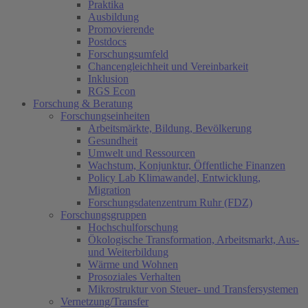
Praktika
Ausbildung
Promovierende
Postdocs
Forschungsumfeld
Chancengleichheit und Vereinbarkeit
Inklusion
RGS Econ
Forschung & Beratung
Forschungseinheiten
Arbeitsmärkte, Bildung, Bevölkerung
Gesundheit
Umwelt und Ressourcen
Wachstum, Konjunktur, Öffentliche Finanzen
Policy Lab Klimawandel, Entwicklung,
Migration
(current)
Forschungsdatenzentrum Ruhr (FDZ)
Forschungsgruppen
Hochschulforschung
Ökologische Transformation, Arbeitsmarkt, Aus-
und Weiterbildung
Wärme und Wohnen
Prosoziales Verhalten
Mikrostruktur von Steuer- und Transfersystemen
Vernetzung/Transfer