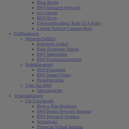
Büro Berlin
RWI Research Network
rwi consult
RGS Econ
Universitätsallianz Ruhr (UA Ruhr)
Leibniz Science Campus Ruhr
Publikationen
Wissenschaftlich
Referierte Artikel
Ruhr Economic Papers
RWI Materialien
RWI Konjunkturberichte
Politikberatend
RWI Positionen
RWI Impact Notes
Projektberichte
Über das RWI
Jahresberichte
Veranstaltungen
Für Forschende
Brown Bag-Seminare
RWI Berlin Network Seminar
RWI Research Seminar
Workshops
Prosocial Virtual Seminar