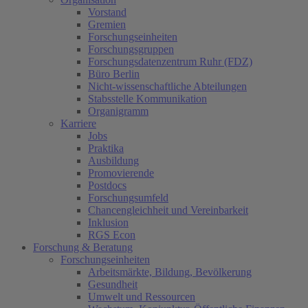
Vorstand
Gremien
Forschungseinheiten
Forschungsgruppen
(current)
Forschungsdatenzentrum Ruhr (FDZ)
Büro Berlin
Nicht-wissenschaftliche Abteilungen
Stabsstelle Kommunikation
Organigramm
Karriere
Jobs
Praktika
Ausbildung
Promovierende
Postdocs
Forschungsumfeld
Chancengleichheit und Vereinbarkeit
Inklusion
RGS Econ
Forschung & Beratung
Forschungseinheiten
Arbeitsmärkte, Bildung, Bevölkerung
Gesundheit
Umwelt und Ressourcen