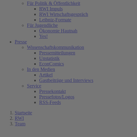
Für Politik & Öffentlichkeit
RWI Impuls
RWI Wirtschaftsgespräch
Leibniz-Formate
Für Jugendliche
Ökonomie Hautnah
Yes!
Presse
Wissenschaftskommunikation
Pressemitteilungen
Unstatistik
EconComics
In den Medien
Artikel
Gastbeiträge und Interviews
Service
Pressekontakt
Pressefotos/Logos
RSS-Feeds
Startseite
RWI
Team