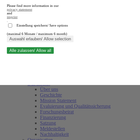
Please find more information in our
privacy statement
and
imprint
.
Einstellung speichern/ Save options
(maximal 6 Monate / maximum 6 month)
Suche schließen
Auswahl erlauben/ Allow selection
Alle zulassen/ Allow all
RWI
Termine
Team
Freunde und Förderer
Das Institut
Über uns
Geschichte
Mission Statement
Evaluierung und Qualitätssicherung
Forschungsbeirat
Finanzierung
Satzung
Meldestellen
Nachhaltigkeit
Organisation