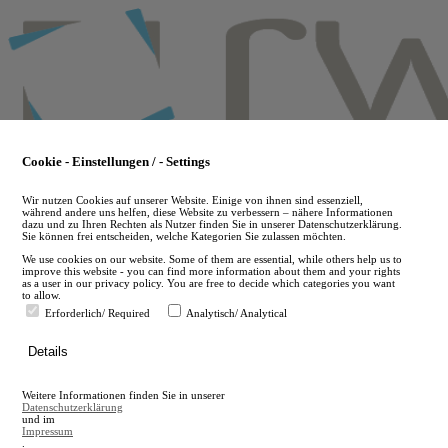
Skip
to
main
content
Cookie - Einstellungen / - Settings
Wir nutzen Cookies auf unserer Website. Einige von ihnen sind essenziell,
während andere uns helfen, diese Website zu verbessern – nähere Informationen
dazu und zu Ihren Rechten als Nutzer finden Sie in unserer Datenschutzerklärung.
Sie können frei entscheiden, welche Kategorien Sie zulassen möchten.
We use cookies on our website. Some of them are essential, while others help us to
improve this website - you can find more information about them and your rights
as a user in our privacy policy. You are free to decide which categories you want
to allow.
Erforderlich/ Required
Analytisch/ Analytical
de
Details
en
A
Weitere Informationen finden Sie in unserer
A
Datenschutzerklärung
und im
Impressum
.