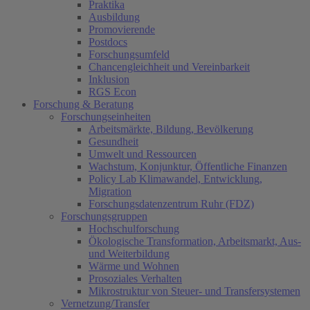
Praktika
Ausbildung
Promovierende
Postdocs
Forschungsumfeld
Chancengleichheit und Vereinbarkeit
Inklusion
RGS Econ
Forschung & Beratung
Forschungseinheiten
Arbeitsmärkte, Bildung, Bevölkerung
Gesundheit
Umwelt und Ressourcen
Wachstum, Konjunktur, Öffentliche Finanzen
Policy Lab Klimawandel, Entwicklung,
Migration
Forschungsdatenzentrum Ruhr (FDZ)
Forschungsgruppen
Hochschulforschung
Ökologische Transformation, Arbeitsmarkt, Aus-
und Weiterbildung
Wärme und Wohnen
Prosoziales Verhalten
Mikrostruktur von Steuer- und Transfersystemen
Vernetzung/Transfer