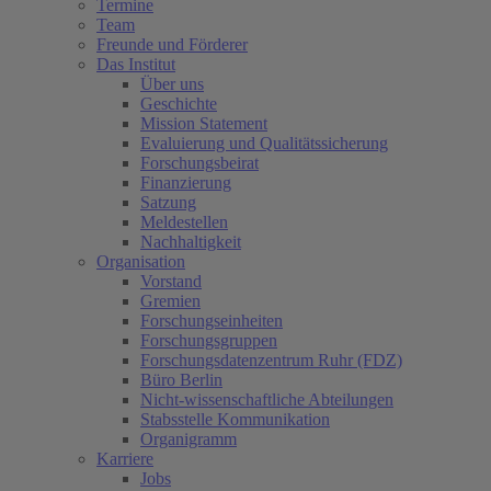
Termine
Team
Freunde und Förderer
Das Institut
Über uns
Geschichte
Mission Statement
Evaluierung und Qualitätssicherung
Forschungsbeirat
Finanzierung
Satzung
Meldestellen
Nachhaltigkeit
Organisation
Vorstand
Gremien
Forschungseinheiten
Forschungsgruppen
Forschungsdatenzentrum Ruhr (FDZ)
Büro Berlin
Nicht-wissenschaftliche Abteilungen
Stabsstelle Kommunikation
Organigramm
Karriere
Jobs