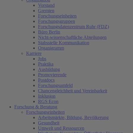
Vorstand
Gremien
Forschungseinheiten
Forschungsgruppen
Forschungsdatenzentrum Ruhr (FDZ)
Büro Berlin
Nicht-wissenschaftliche Abteilungen
Stabsstelle Kommunikation
Organigramm
Karriere
Jobs
Praktika
Ausbildung
Promovierende
Postdocs
Forschungsumfeld
Chancengleichheit und Vereinbarkeit
Inklusion
RGS Econ
Forschung & Beratung
Forschungseinheiten
Arbeitsmärkte, Bildung, Bevölkerung
Gesundheit
Umwelt und Ressourcen