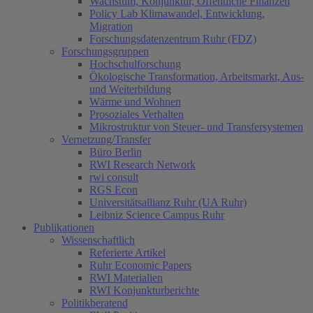
Wachstum, Konjunktur, Öffentliche Finanzen
Policy Lab Klimawandel, Entwicklung,
Migration
Forschungsdatenzentrum Ruhr (FDZ)
Forschungsgruppen
Hochschulforschung
Ökologische Transformation, Arbeitsmarkt, Aus-
und Weiterbildung
Wärme und Wohnen
Prosoziales Verhalten
Mikrostruktur von Steuer- und Transfersystemen
Vernetzung/Transfer
Büro Berlin
RWI Research Network
rwi consult
RGS Econ
Universitätsallianz Ruhr (UA Ruhr)
Leibniz Science Campus Ruhr
Publikationen
Wissenschaftlich
Referierte Artikel
Ruhr Economic Papers
RWI Materialien
RWI Konjunkturberichte
Politikberatend