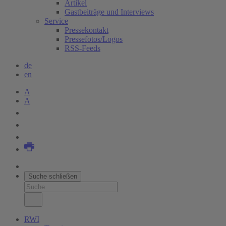
Artikel
Gastbeiträge und Interviews
Service
Pressekontakt
Pressefotos/Logos
RSS-Feeds
de
en
A
A
Suche schließen
RWI