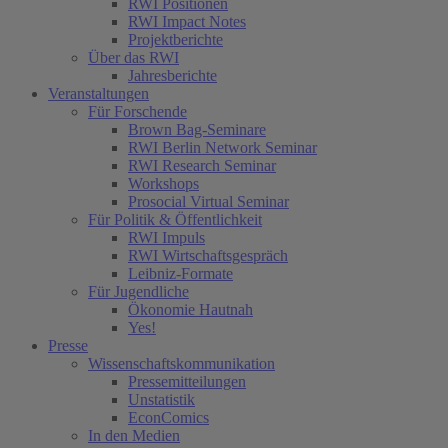
RWI Positionen
RWI Impact Notes
Projektberichte
Über das RWI
Jahresberichte
Veranstaltungen
Für Forschende
Brown Bag-Seminare
RWI Berlin Network Seminar
RWI Research Seminar
Workshops
Prosocial Virtual Seminar
Für Politik & Öffentlichkeit
RWI Impuls
RWI Wirtschaftsgespräch
Leibniz-Formate
Für Jugendliche
Ökonomie Hautnah
Yes!
Presse
Wissenschaftskommunikation
Pressemitteilungen
Unstatistik
EconComics
In den Medien