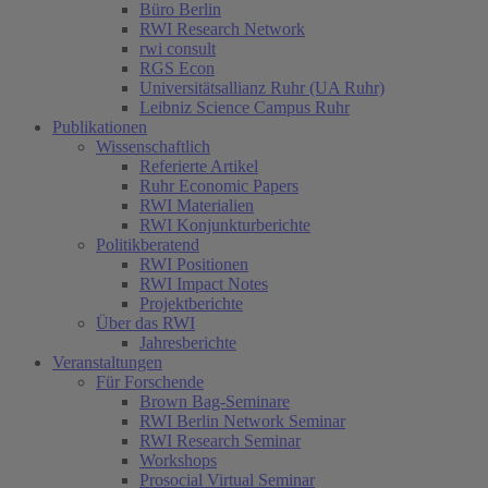
Büro Berlin
RWI Research Network
rwi consult
RGS Econ
Universitätsallianz Ruhr (UA Ruhr)
Leibniz Science Campus Ruhr
Publikationen
Wissenschaftlich
Referierte Artikel
Ruhr Economic Papers
RWI Materialien
RWI Konjunkturberichte
Politikberatend
RWI Positionen
RWI Impact Notes
Projektberichte
Über das RWI
Jahresberichte
Veranstaltungen
Für Forschende
Brown Bag-Seminare
RWI Berlin Network Seminar
RWI Research Seminar
Workshops
Prosocial Virtual Seminar