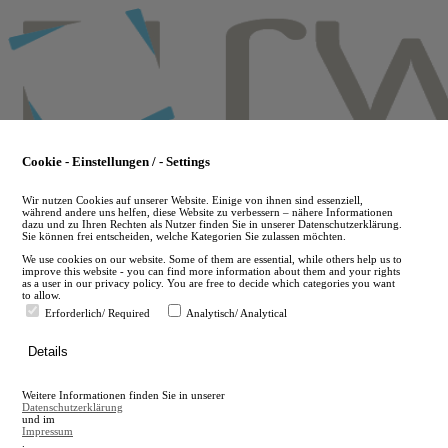
Skip
to
main
content
Cookie - Einstellungen / - Settings
Wir nutzen Cookies auf unserer Website. Einige von ihnen sind essenziell,
während andere uns helfen, diese Website zu verbessern – nähere Informationen
dazu und zu Ihren Rechten als Nutzer finden Sie in unserer Datenschutzerklärung.
Sie können frei entscheiden, welche Kategorien Sie zulassen möchten.
We use cookies on our website. Some of them are essential, while others help us to
improve this website - you can find more information about them and your rights
as a user in our privacy policy. You are free to decide which categories you want
to allow.
Erforderlich/ Required
Analytisch/ Analytical
de
Details
en
A
Weitere Informationen finden Sie in unserer
A
Datenschutzerklärung
und im
Impressum
.