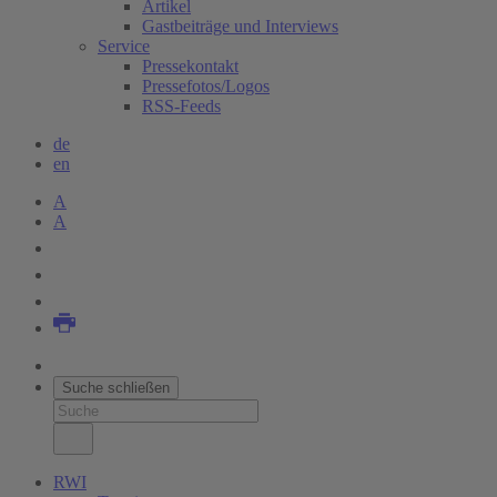
Artikel
Gastbeiträge und Interviews
Service
Pressekontakt
Pressefotos/Logos
RSS-Feeds
de
en
A
A
Suche schließen
RWI