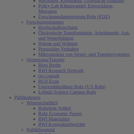
Wachstum, Konjunktur, Öffentliche Finanzen
Policy Lab Klimawandel, Entwicklung,
Migration
Forschungsdatenzentrum Ruhr (FDZ)
Forschungsgruppen
Hochschulforschung
Ökologische Transformation, Arbeitsmarkt, Aus-
und Weiterbildung
Wärme und Wohnen
Prosoziales Verhalten
Mikrostruktur von Steuer- und Transfersystemen
Vernetzung/Transfer
Büro Berlin
RWI Research Network
rwi consult
RGS Econ
Universitätsallianz Ruhr (UA Ruhr)
Leibniz Science Campus Ruhr
Publikationen
Wissenschaftlich
Referierte Artikel
Ruhr Economic Papers
RWI Materialien
RWI Konjunkturberichte
Politikberatend