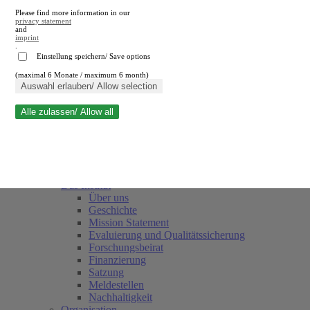
Please find more information in our
privacy statement
and
imprint
.
Einstellung speichern/ Save options
(maximal 6 Monate / maximum 6 month)
Suche schließen
Auswahl erlauben/ Allow selection
Alle zulassen/ Allow all
RWI
Termine
Team
Freunde und Förderer
Das Institut
Über uns
Geschichte
Mission Statement
Evaluierung und Qualitätssicherung
Forschungsbeirat
Finanzierung
Satzung
Meldestellen
Nachhaltigkeit
Organisation