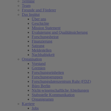
Termine
Team
Freunde und Förderer
Das Institut
Über uns
Geschichte
Mission Statement
Evaluierung und Qualitätssicherung
Forschungsbeirat
Finanzierung
Satzung
Meldestellen
Nachhaltigkeit
Organisation
Vorstand
Gremien
Forschungseinheiten
Forschungsgruppen
Forschungsdatenzentrum Ruhr (FDZ)
Büro Berlin
Nicht-wissenschaftliche Abteilungen
Stabsstelle Kommunikation
Organigramm
Karriere
Jobs