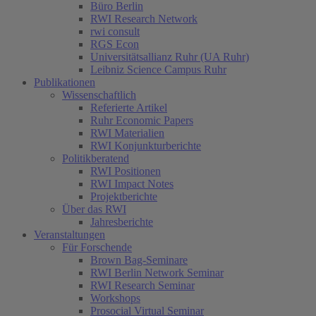
Büro Berlin
RWI Research Network
rwi consult
RGS Econ
Universitätsallianz Ruhr (UA Ruhr)
Leibniz Science Campus Ruhr
Publikationen
Wissenschaftlich
Referierte Artikel
Ruhr Economic Papers
RWI Materialien
RWI Konjunkturberichte
Politikberatend
RWI Positionen
RWI Impact Notes
Projektberichte
Über das RWI
Jahresberichte
Veranstaltungen
Für Forschende
Brown Bag-Seminare
RWI Berlin Network Seminar
RWI Research Seminar
Workshops
Prosocial Virtual Seminar