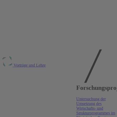
Vorträge und Lehre
Publikationen am
Forschungspro
RWI
Untersuchung der
Zeitschrift für Wirtschaftspolitik
, 2026
(forthcoming)
Umsetzung des
Wirtschafts- und
Ausländische Direktinvestitionen und regionaler
Strukturprogrammes im
Strukturwandel