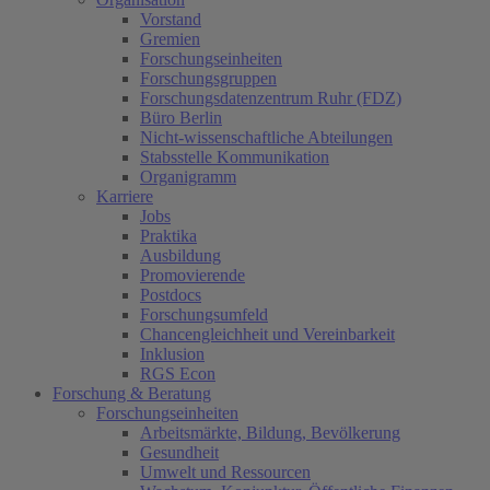
Vorstand
Gremien
Forschungseinheiten
Forschungsgruppen
Forschungsdatenzentrum Ruhr (FDZ)
Büro Berlin
Nicht-wissenschaftliche Abteilungen
Stabsstelle Kommunikation
Organigramm
Karriere
Jobs
Praktika
Ausbildung
Promovierende
Postdocs
Forschungsumfeld
Chancengleichheit und Vereinbarkeit
Inklusion
RGS Econ
Forschung & Beratung
Forschungseinheiten
Arbeitsmärkte, Bildung, Bevölkerung
Gesundheit
Umwelt und Ressourcen