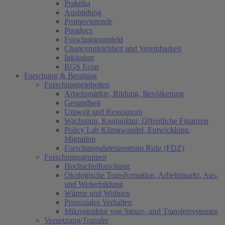
Praktika
Ausbildung
Promovierende
Postdocs
Forschungsumfeld
Chancengleichheit und Vereinbarkeit
Inklusion
RGS Econ
Forschung & Beratung
Forschungseinheiten
Arbeitsmärkte, Bildung, Bevölkerung
Gesundheit
Umwelt und Ressourcen
Wachstum, Konjunktur, Öffentliche Finanzen
Policy Lab Klimawandel, Entwicklung,
Migration
Forschungsdatenzentrum Ruhr (FDZ)
Forschungsgruppen
Hochschulforschung
Ökologische Transformation, Arbeitsmarkt, Aus-
und Weiterbildung
Wärme und Wohnen
Prosoziales Verhalten
Mikrostruktur von Steuer- und Transfersystemen
Vernetzung/Transfer