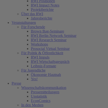
RWI Positionen
RWI Impact Notes
Projektberichte
Über das RWI
Jahresberichte
Veranstaltungen
Für Forschende
Brown Bag-Seminare
RWI Berlin Network Seminar
RWI Research Seminar
Workshops
Prosocial Virtual Seminar
Für Politik & Öffentlichkeit
RWI Impuls
RWI Wirtschaftsgespräch
Leibniz-Formate
Für Jugendliche
Ökonomie Hautnah
Yes!
Presse
Wissenschaftskommunikation
Pressemitteilungen
Unstatistik
EconComics
In den Medien