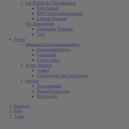
Für Politik & Öffentlichkeit
RWI Impuls
RWI Wirtschaftsgespräch
Leibniz-Formate
Für Jugendliche
Ökonomie Hautnah
Yes!
Presse
Wissenschaftskommunikation
Pressemitteilungen
Unstatistik
EconComics
In den Medien
Artikel
Gastbeiträge und Interviews
Service
Pressekontakt
Pressefotos/Logos
RSS-Feeds
Startseite
RWI
Team