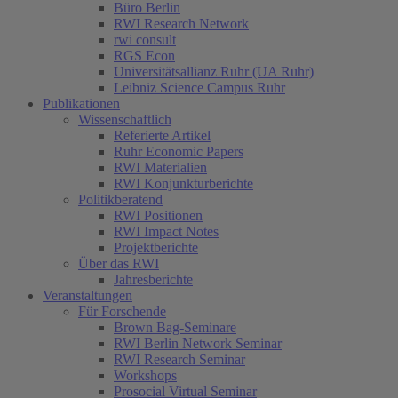
Büro Berlin
RWI Research Network
rwi consult
RGS Econ
Universitätsallianz Ruhr (UA Ruhr)
Leibniz Science Campus Ruhr
Publikationen
Wissenschaftlich
Referierte Artikel
Ruhr Economic Papers
RWI Materialien
RWI Konjunkturberichte
Politikberatend
RWI Positionen
RWI Impact Notes
Projektberichte
Über das RWI
Jahresberichte
Veranstaltungen
Für Forschende
Brown Bag-Seminare
RWI Berlin Network Seminar
RWI Research Seminar
Workshops
Prosocial Virtual Seminar