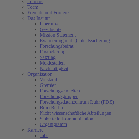
Termine
Team
Freunde und Förderer
Das Institut
Über uns
Geschichte
Mission Statement
Evaluierung und Qualitätssicherung
Forschungsbeirat
Finanzierung
Satzung
Meldestellen
Nachhaltigkeit
Organisation
Vorstand
Gremien
Forschungseinheiten
Forschungsgruppen
Forschungsdatenzentrum Ruhr (FDZ)
Büro Berlin
Nicht-wissenschaftliche Abteilungen
Stabsstelle Kommunikation
Organigramm
Karriere
Jobs