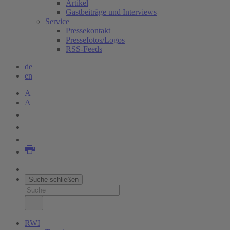
Artikel
Gastbeiträge und Interviews
Service
Pressekontakt
Pressefotos/Logos
RSS-Feeds
de
en
A
A
Suche schließen
RWI