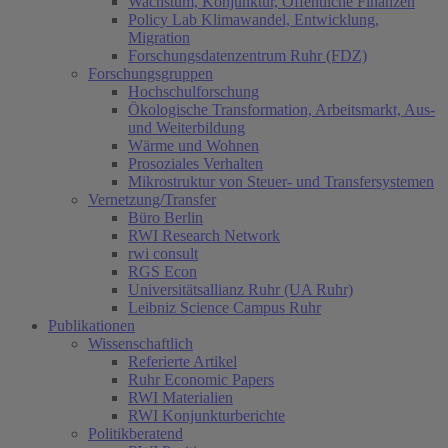
Wachstum, Konjunktur, Öffentliche Finanzen
Policy Lab Klimawandel, Entwicklung,
Migration
Forschungsdatenzentrum Ruhr (FDZ)
Forschungsgruppen
Hochschulforschung
Ökologische Transformation, Arbeitsmarkt, Aus-
und Weiterbildung
Wärme und Wohnen
Prosoziales Verhalten
Mikrostruktur von Steuer- und Transfersystemen
Vernetzung/Transfer
Büro Berlin
RWI Research Network
rwi consult
RGS Econ
Universitätsallianz Ruhr (UA Ruhr)
Leibniz Science Campus Ruhr
Publikationen
Wissenschaftlich
Referierte Artikel
Ruhr Economic Papers
RWI Materialien
RWI Konjunkturberichte
Politikberatend