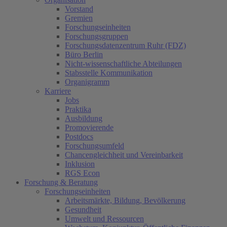
Vorstand
Gremien
Forschungseinheiten
Forschungsgruppen
Forschungsdatenzentrum Ruhr (FDZ)
Büro Berlin
Nicht-wissenschaftliche Abteilungen
Stabsstelle Kommunikation
Organigramm
Karriere
Jobs
Praktika
Ausbildung
Promovierende
Postdocs
Forschungsumfeld
Chancengleichheit und Vereinbarkeit
Inklusion
RGS Econ
Forschung & Beratung
Forschungseinheiten
Arbeitsmärkte, Bildung, Bevölkerung
Gesundheit
Umwelt und Ressourcen