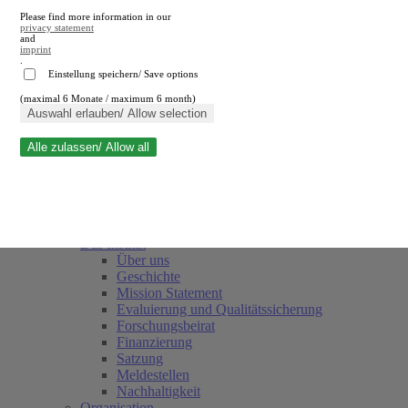
Please find more information in our
privacy statement
and
imprint
.
Einstellung speichern/ Save options
(maximal 6 Monate / maximum 6 month)
Suche schließen
Auswahl erlauben/ Allow selection
Alle zulassen/ Allow all
RWI
Termine
Team
Freunde und Förderer
Das Institut
Über uns
Geschichte
Mission Statement
Evaluierung und Qualitätssicherung
Forschungsbeirat
Finanzierung
Satzung
Meldestellen
Nachhaltigkeit
Organisation