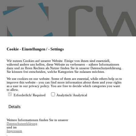
Skip
to
main
content
Cookie - Einstellungen / - Settings
Wir nutzen Cookies auf unserer Website. Einige von ihnen sind essenziell,
während andere uns helfen, diese Website zu verbessern – nähere Informationen
dazu und zu Ihren Rechten als Nutzer finden Sie in unserer Datenschutzerklärung.
Sie können frei entscheiden, welche Kategorien Sie zulassen möchten.
We use cookies on our website. Some of them are essential, while others help us to
improve this website - you can find more information about them and your rights
as a user in our privacy policy. You are free to decide which categories you want
to allow.
Erforderlich/ Required
Analytisch/ Analytical
de
Details
en
A
Weitere Informationen finden Sie in unserer
A
Datenschutzerklärung
und im
Impressum
.