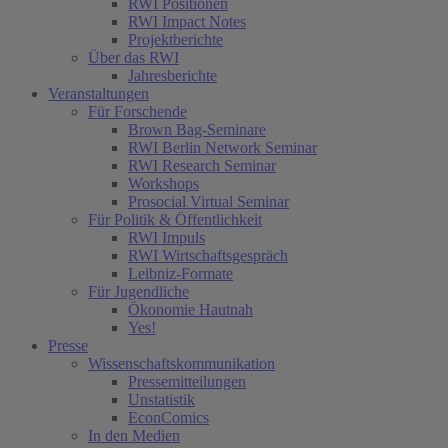
RWI Positionen
RWI Impact Notes
Projektberichte
Über das RWI
Jahresberichte
Veranstaltungen
Für Forschende
Brown Bag-Seminare
RWI Berlin Network Seminar
RWI Research Seminar
Workshops
Prosocial Virtual Seminar
Für Politik & Öffentlichkeit
RWI Impuls
RWI Wirtschaftsgespräch
Leibniz-Formate
Für Jugendliche
Ökonomie Hautnah
Yes!
Presse
Wissenschaftskommunikation
Pressemitteilungen
Unstatistik
EconComics
In den Medien