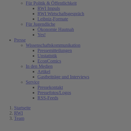
Für Politik & Öffentlichkeit
RWI Impuls
RWI Wirtschaftsgespräch
Leibniz-Formate
Für Jugendliche
Ökonomie Hautnah
Yes!
Presse
Wissenschaftskommunikation
Pressemitteilungen
Unstatistik
EconComics
In den Medien
Artikel
Gastbeiträge und Interviews
Service
Pressekontakt
Pressefotos/Logos
RSS-Feeds
Startseite
RWI
Team