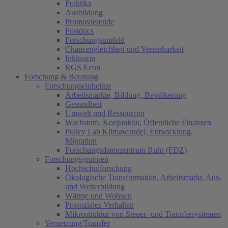
Praktika
Ausbildung
Promovierende
Postdocs
Forschungsumfeld
Chancengleichheit und Vereinbarkeit
Inklusion
RGS Econ
Forschung & Beratung
Forschungseinheiten
Arbeitsmärkte, Bildung, Bevölkerung
Gesundheit
Umwelt und Ressourcen
Wachstum, Konjunktur, Öffentliche Finanzen
Policy Lab Klimawandel, Entwicklung,
Migration
Forschungsdatenzentrum Ruhr (FDZ)
Forschungsgruppen
Hochschulforschung
Ökologische Transformation, Arbeitsmarkt, Aus-
und Weiterbildung
Wärme und Wohnen
Prosoziales Verhalten
Mikrostruktur von Steuer- und Transfersystemen
Vernetzung/Transfer