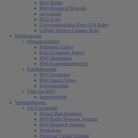
Büro Berlin
RWI Research Network
rwi consult
RGS Econ
Universitätsallianz Ruhr (UA Ruhr)
Leibniz Science Campus Ruhr
Publikationen
Wissenschaftlich
Referierte Artikel
Ruhr Economic Papers
RWI Materialien
RWI Konjunkturberichte
Politikberatend
RWI Positionen
(current)
RWI Impact Notes
Projektberichte
Über das RWI
Jahresberichte
Veranstaltungen
Für Forschende
Brown Bag-Seminare
RWI Berlin Network Seminar
RWI Research Seminar
Workshops
Prosocial Virtual Seminar