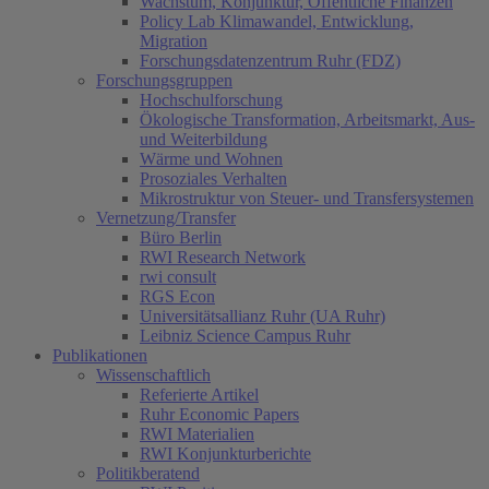
Wachstum, Konjunktur, Öffentliche Finanzen
Policy Lab Klimawandel, Entwicklung,
Migration
Forschungsdatenzentrum Ruhr (FDZ)
Forschungsgruppen
Hochschulforschung
Ökologische Transformation, Arbeitsmarkt, Aus-
und Weiterbildung
Wärme und Wohnen
Prosoziales Verhalten
Mikrostruktur von Steuer- und Transfersystemen
Vernetzung/Transfer
Büro Berlin
RWI Research Network
rwi consult
RGS Econ
Universitätsallianz Ruhr (UA Ruhr)
Leibniz Science Campus Ruhr
Publikationen
Wissenschaftlich
Referierte Artikel
Ruhr Economic Papers
RWI Materialien
RWI Konjunkturberichte
Politikberatend