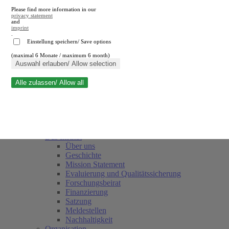
Please find more information in our
privacy statement
and
imprint
.
Einstellung speichern/ Save options
(maximal 6 Monate / maximum 6 month)
Suche schließen
Auswahl erlauben/ Allow selection
Alle zulassen/ Allow all
RWI
Termine
Team
Freunde und Förderer
Das Institut
Über uns
Geschichte
Mission Statement
Evaluierung und Qualitätssicherung
Forschungsbeirat
Finanzierung
Satzung
Meldestellen
Nachhaltigkeit
Organisation