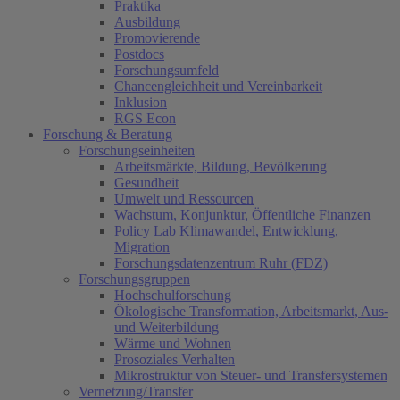
Praktika
Ausbildung
Promovierende
Postdocs
Forschungsumfeld
Chancengleichheit und Vereinbarkeit
Inklusion
RGS Econ
Forschung & Beratung
Forschungseinheiten
Arbeitsmärkte, Bildung, Bevölkerung
Gesundheit
Umwelt und Ressourcen
Wachstum, Konjunktur, Öffentliche Finanzen
Policy Lab Klimawandel, Entwicklung,
Migration
Forschungsdatenzentrum Ruhr (FDZ)
Forschungsgruppen
Hochschulforschung
Ökologische Transformation, Arbeitsmarkt, Aus-
und Weiterbildung
Wärme und Wohnen
Prosoziales Verhalten
Mikrostruktur von Steuer- und Transfersystemen
Vernetzung/Transfer