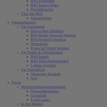
RWI Positionen
(current)
RWI Impact Notes
Projektberichte
Über das RWI
Jahresberichte
Veranstaltungen
Für Forschende
Brown Bag-Seminare
RWI Berlin Network Seminar
RWI Research Seminar
Workshops
Prosocial Virtual Seminar
Für Politik & Öffentlichkeit
RWI Impuls
RWI Wirtschaftsgespräch
Leibniz-Formate
Für Jugendliche
Ökonomie Hautnah
Yes!
Presse
Wissenschaftskommunikation
Pressemitteilungen
Unstatistik
EconComics
In den Medien