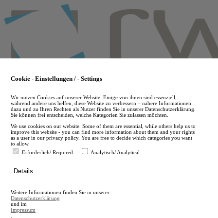
Skip
to
main
content
Cookie - Einstellungen / - Settings
Wir nutzen Cookies auf unserer Website. Einige von ihnen sind essenziell,
während andere uns helfen, diese Website zu verbessern – nähere Informationen
dazu und zu Ihren Rechten als Nutzer finden Sie in unserer Datenschutzerklärung.
Sie können frei entscheiden, welche Kategorien Sie zulassen möchten.
We use cookies on our website. Some of them are essential, while others help us to
improve this website - you can find more information about them and your rights
as a user in our privacy policy. You are free to decide which categories you want
to allow.
Erforderlich/ Required
Analytisch/ Analytical
de
Details
en
A
Weitere Informationen finden Sie in unserer
A
Datenschutzerklärung
und im
Impressum
.