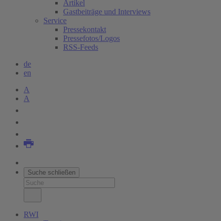
Artikel
Gastbeiträge und Interviews
Service
Pressekontakt
Pressefotos/Logos
RSS-Feeds
de
en
A
A
Suche schließen
RWI