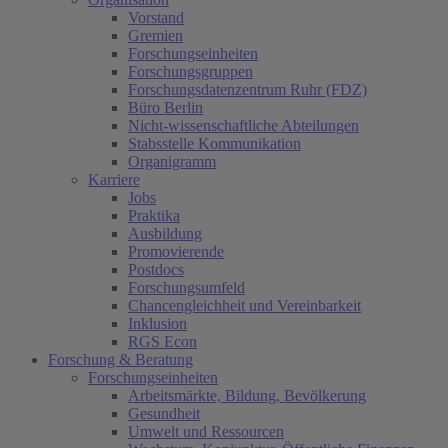
Vorstand
Gremien
Forschungseinheiten
Forschungsgruppen
Forschungsdatenzentrum Ruhr (FDZ)
Büro Berlin
Nicht-wissenschaftliche Abteilungen
Stabsstelle Kommunikation
Organigramm
Karriere
Jobs
Praktika
Ausbildung
Promovierende
Postdocs
Forschungsumfeld
Chancengleichheit und Vereinbarkeit
Inklusion
RGS Econ
Forschung & Beratung
Forschungseinheiten
Arbeitsmärkte, Bildung, Bevölkerung
Gesundheit
Umwelt und Ressourcen