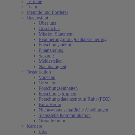
Termine
Team
Freunde und Förderer
Das Institut
Über uns
Geschichte
Mission Statement
Evaluierung und Qualitätssicherung
Forschungsbeirat
Finanzierung
Satzung
Meldestellen
Nachhaltigkeit
Organisation
Vorstand
Gremien
Forschungseinheiten
Forschungsgruppen
Forschungsdatenzentrum Ruhr (FDZ)
Büro Berlin
Nicht-wissenschaftliche Abteilungen
Stabsstelle Kommunikation
Organigramm
Karriere
Jobs