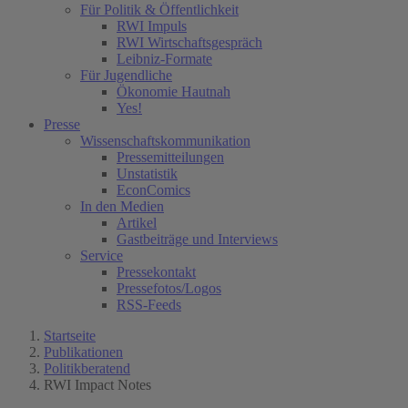
Für Politik & Öffentlichkeit
RWI Impuls
RWI Wirtschaftsgespräch
Leibniz-Formate
Für Jugendliche
Ökonomie Hautnah
Yes!
Presse
Wissenschaftskommunikation
Pressemitteilungen
Unstatistik
EconComics
In den Medien
Artikel
Gastbeiträge und Interviews
Service
Pressekontakt
Pressefotos/Logos
RSS-Feeds
Startseite
Publikationen
Politikberatend
RWI Impact Notes