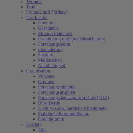
Termine
Team
Freunde und Förderer
Das Institut
Über uns
Geschichte
Mission Statement
Evaluierung und Qualitätssicherung
Forschungsbeirat
Finanzierung
Satzung
Meldestellen
Nachhaltigkeit
Organisation
Vorstand
Gremien
Forschungseinheiten
Forschungsgruppen
Forschungsdatenzentrum Ruhr (FDZ)
Büro Berlin
Nicht-wissenschaftliche Abteilungen
Stabsstelle Kommunikation
Organigramm
Karriere
Jobs