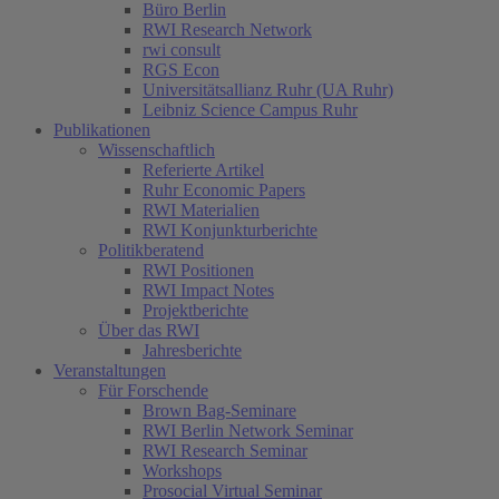
Büro Berlin
RWI Research Network
rwi consult
RGS Econ
Universitätsallianz Ruhr (UA Ruhr)
Leibniz Science Campus Ruhr
Publikationen
Wissenschaftlich
Referierte Artikel
Ruhr Economic Papers
RWI Materialien
RWI Konjunkturberichte
Politikberatend
RWI Positionen
RWI Impact Notes
Projektberichte
Über das RWI
Jahresberichte
Veranstaltungen
Für Forschende
Brown Bag-Seminare
RWI Berlin Network Seminar
RWI Research Seminar
Workshops
Prosocial Virtual Seminar