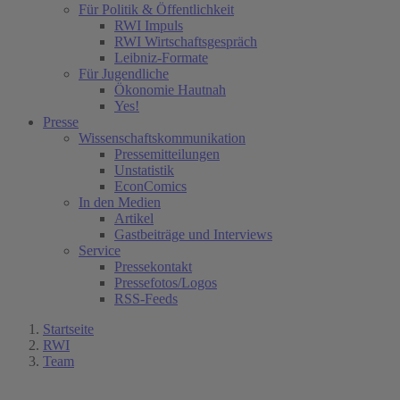
Für Politik & Öffentlichkeit
RWI Impuls
RWI Wirtschaftsgespräch
Leibniz-Formate
Für Jugendliche
Ökonomie Hautnah
Yes!
Presse
Wissenschaftskommunikation
Pressemitteilungen
Unstatistik
EconComics
In den Medien
Artikel
Gastbeiträge und Interviews
Service
Pressekontakt
Pressefotos/Logos
RSS-Feeds
Startseite
RWI
Team