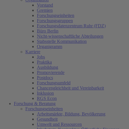
Vorstand
Gremien
Forschungseinheiten
Forschungsgruppen
Forschungsdatenzentrum Ruhr (FDZ)
Büro Berlin
Nicht-wissenschaftliche Abteilungen
Stabsstelle Kommunikation
Organigramm
Karriere
Jobs
Praktika
Ausbildung
Promovierende
Postdocs
Forschungsumfeld
Chancengleichheit und Vereinbarkeit
Inklusion
RGS Econ
Forschung & Beratung
Forschungseinheiten
Arbeitsmärkte, Bildung, Bevölkerung
Gesundheit
Umwelt und Ressourcen