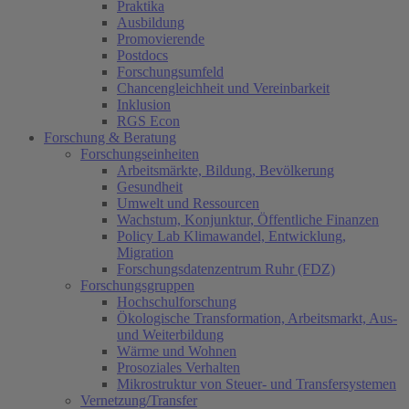
Praktika
Ausbildung
Promovierende
Postdocs
Forschungsumfeld
Chancengleichheit und Vereinbarkeit
Inklusion
RGS Econ
Forschung & Beratung
Forschungseinheiten
Arbeitsmärkte, Bildung, Bevölkerung
Gesundheit
Umwelt und Ressourcen
Wachstum, Konjunktur, Öffentliche Finanzen
Policy Lab Klimawandel, Entwicklung,
Migration
Forschungsdatenzentrum Ruhr (FDZ)
Forschungsgruppen
Hochschulforschung
Ökologische Transformation, Arbeitsmarkt, Aus-
und Weiterbildung
Wärme und Wohnen
Prosoziales Verhalten
Mikrostruktur von Steuer- und Transfersystemen
Vernetzung/Transfer