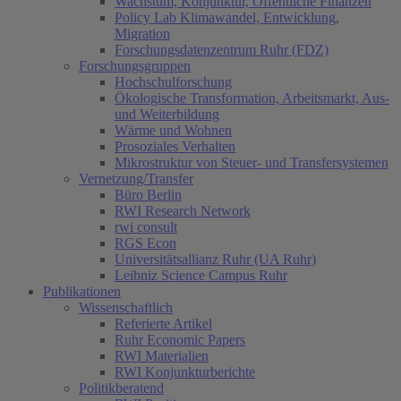
Wachstum, Konjunktur, Öffentliche Finanzen
Policy Lab Klimawandel, Entwicklung,
Migration
Forschungsdatenzentrum Ruhr (FDZ)
Forschungsgruppen
Hochschulforschung
Ökologische Transformation, Arbeitsmarkt, Aus-
und Weiterbildung
Wärme und Wohnen
Prosoziales Verhalten
Mikrostruktur von Steuer- und Transfersystemen
Vernetzung/Transfer
Büro Berlin
RWI Research Network
rwi consult
RGS Econ
Universitätsallianz Ruhr (UA Ruhr)
Leibniz Science Campus Ruhr
Publikationen
Wissenschaftlich
Referierte Artikel
Ruhr Economic Papers
RWI Materialien
RWI Konjunkturberichte
Politikberatend