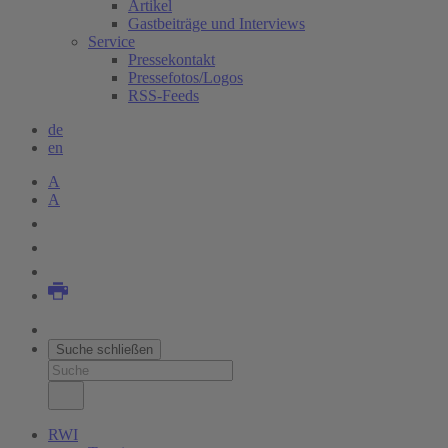
Artikel
Gastbeiträge und Interviews
Service
Pressekontakt
Pressefotos/Logos
RSS-Feeds
de
en
A
A
Suche schließen
RWI