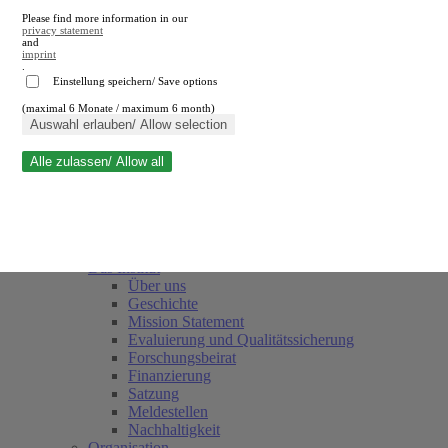
Please find more information in our
privacy statement
and
imprint
.
Einstellung speichern/ Save options
(maximal 6 Monate / maximum 6 month)
Suche schließen
Auswahl erlauben/ Allow selection
Alle zulassen/ Allow all
RWI
Termine
Team
Freunde und Förderer
Das Institut
Über uns
Geschichte
Mission Statement
Evaluierung und Qualitätssicherung
Forschungsbeirat
Finanzierung
Satzung
Meldestellen
Nachhaltigkeit
Organisation