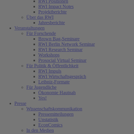
RWI Positionen
RWI Impact Notes
Projektberichte
Über das RWI
Jahresberichte
Veranstaltungen
Für Forschende
Brown Bag-Seminare
RWI Berlin Network Seminar
RWI Research Seminar
Workshops
Prosocial Virtual Seminar
Für Politik & Öffentlichkeit
RWI Impuls
RWI Wirtschaftsgespräch
Leibniz-Formate
Für Jugendliche
Ökonomie Hautnah
Yes!
Presse
Wissenschaftskommunikation
Pressemitteilungen
Unstatistik
EconComics
In den Medien