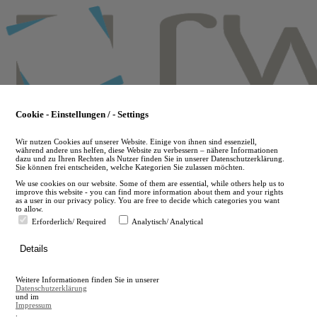
Skip
to
main
content
Cookie - Einstellungen / - Settings
Wir nutzen Cookies auf unserer Website. Einige von ihnen sind essenziell,
während andere uns helfen, diese Website zu verbessern – nähere Informationen
dazu und zu Ihren Rechten als Nutzer finden Sie in unserer Datenschutzerklärung.
Sie können frei entscheiden, welche Kategorien Sie zulassen möchten.
We use cookies on our website. Some of them are essential, while others help us to
improve this website - you can find more information about them and your rights
as a user in our privacy policy. You are free to decide which categories you want
to allow.
Erforderlich/ Required
Analytisch/ Analytical
de
Details
en
A
Weitere Informationen finden Sie in unserer
A
Datenschutzerklärung
und im
Impressum
.