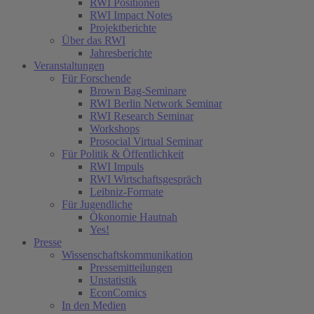
RWI Positionen
RWI Impact Notes
Projektberichte
Über das RWI
Jahresberichte
Veranstaltungen
Für Forschende
Brown Bag-Seminare
RWI Berlin Network Seminar
RWI Research Seminar
Workshops
Prosocial Virtual Seminar
Für Politik & Öffentlichkeit
RWI Impuls
RWI Wirtschaftsgespräch
Leibniz-Formate
Für Jugendliche
Ökonomie Hautnah
Yes!
Presse
Wissenschaftskommunikation
Pressemitteilungen
Unstatistik
EconComics
In den Medien