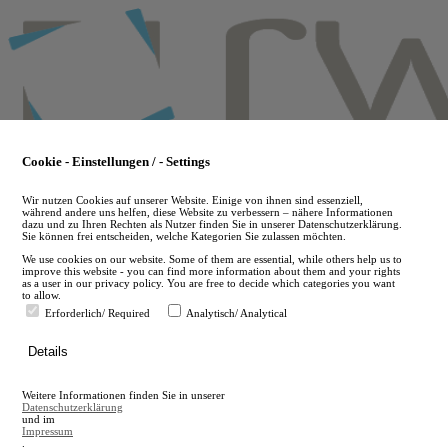
Skip
to
main
content
Cookie - Einstellungen / - Settings
Wir nutzen Cookies auf unserer Website. Einige von ihnen sind essenziell,
während andere uns helfen, diese Website zu verbessern – nähere Informationen
dazu und zu Ihren Rechten als Nutzer finden Sie in unserer Datenschutzerklärung.
Sie können frei entscheiden, welche Kategorien Sie zulassen möchten.
We use cookies on our website. Some of them are essential, while others help us to
improve this website - you can find more information about them and your rights
as a user in our privacy policy. You are free to decide which categories you want
to allow.
Erforderlich/ Required
Analytisch/ Analytical
de
Details
en
A
Weitere Informationen finden Sie in unserer
A
Datenschutzerklärung
und im
Impressum
.