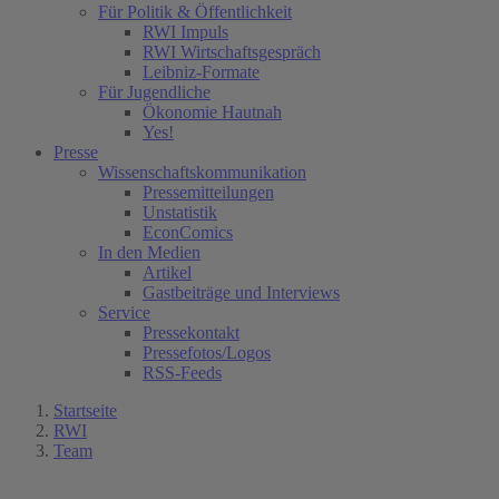
Für Politik & Öffentlichkeit
RWI Impuls
RWI Wirtschaftsgespräch
Leibniz-Formate
Für Jugendliche
Ökonomie Hautnah
Yes!
Presse
Wissenschaftskommunikation
Pressemitteilungen
Unstatistik
EconComics
In den Medien
Artikel
Gastbeiträge und Interviews
Service
Pressekontakt
Pressefotos/Logos
RSS-Feeds
Startseite
RWI
Team