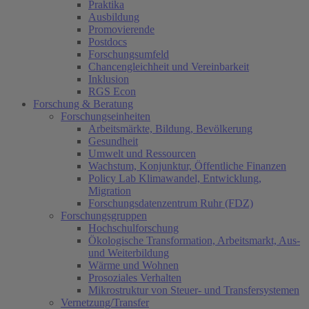
Praktika
Ausbildung
Promovierende
Postdocs
Forschungsumfeld
Chancengleichheit und Vereinbarkeit
Inklusion
RGS Econ
Forschung & Beratung
Forschungseinheiten
Arbeitsmärkte, Bildung, Bevölkerung
Gesundheit
Umwelt und Ressourcen
Wachstum, Konjunktur, Öffentliche Finanzen
Policy Lab Klimawandel, Entwicklung,
Migration
Forschungsdatenzentrum Ruhr (FDZ)
Forschungsgruppen
Hochschulforschung
Ökologische Transformation, Arbeitsmarkt, Aus-
und Weiterbildung
Wärme und Wohnen
Prosoziales Verhalten
Mikrostruktur von Steuer- und Transfersystemen
Vernetzung/Transfer