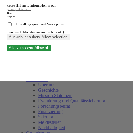
Please find more information in our
privacy statement
and
imprint
.
Einstellung speichern/ Save options
(maximal 6 Monate / maximum 6 month)
Suche schließen
Auswahl erlauben/ Allow selection
Alle zulassen/ Allow all
RWI
Termine
Team
Freunde und Förderer
Das Institut
Über uns
Geschichte
Mission Statement
Evaluierung und Qualitätssicherung
Forschungsbeirat
Finanzierung
Satzung
Meldestellen
Nachhaltigkeit
Organisation