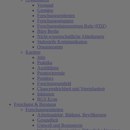
Vorstand
Gremien
Forschungseinheiten
Forschungsgruppen
Forschungsdatenzentrum Ruhr (FDZ)
Büro Berlin
Nicht-wissenschaftliche Abteilungen
Stabsstelle Kommunikation
Organigramm
Karriere
Jobs
Praktika
Ausbildung
Promovierende
Postdocs
Forschungsumfeld
Chancengleichheit und Vereinbarkeit
Inklusion
RGS Econ
Forschung & Beratung
Forschungseinheiten
Arbeitsmärkte, Bildung, Bevölkerung
Gesundheit
Umwelt und Ressourcen