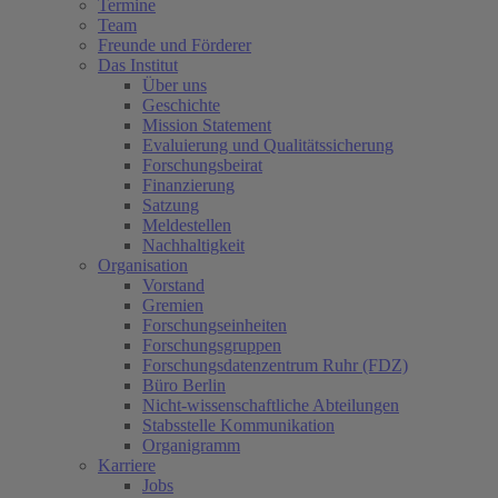
Termine
Team
Freunde und Förderer
Das Institut
Über uns
Geschichte
Mission Statement
Evaluierung und Qualitätssicherung
Forschungsbeirat
Finanzierung
Satzung
Meldestellen
Nachhaltigkeit
Organisation
Vorstand
Gremien
Forschungseinheiten
Forschungsgruppen
Forschungsdatenzentrum Ruhr (FDZ)
Büro Berlin
Nicht-wissenschaftliche Abteilungen
Stabsstelle Kommunikation
Organigramm
Karriere
Jobs