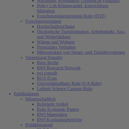
Wachstum, Konjunktur, Öffentliche Finanzen
Policy Lab Klimawandel, Entwicklung,
Migration
Forschungsdatenzentrum Ruhr (FDZ)
Forschungsgruppen
Hochschulforschung
Ökologische Transformation, Arbeitsmarkt, Aus-
und Weiterbildung
Wärme und Wohnen
Prosoziales Verhalten
Mikrostruktur von Steuer- und Transfersystemen
Vernetzung/Transfer
Büro Berlin
RWI Research Network
rwi consult
RGS Econ
Universitätsallianz Ruhr (UA Ruhr)
Leibniz Science Campus Ruhr
Publikationen
Wissenschaftlich
Referierte Artikel
Ruhr Economic Papers
RWI Materialien
RWI Konjunkturberichte
Politikberatend