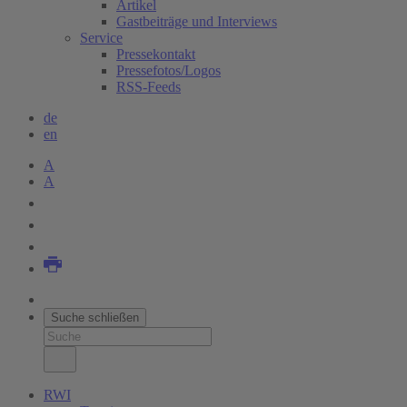
Artikel
Gastbeiträge und Interviews
Service
Pressekontakt
Pressefotos/Logos
RSS-Feeds
de
en
A
A
Suche schließen
RWI