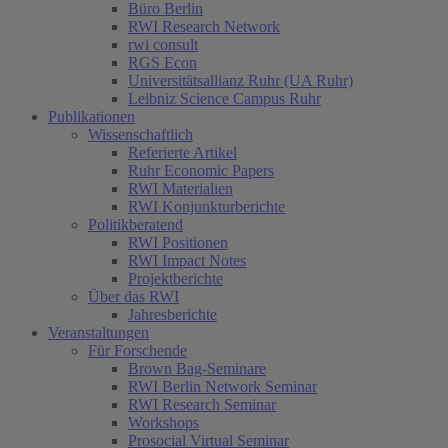
Büro Berlin
RWI Research Network
rwi consult
RGS Econ
Universitätsallianz Ruhr (UA Ruhr)
Leibniz Science Campus Ruhr
Publikationen
Wissenschaftlich
Referierte Artikel
Ruhr Economic Papers
RWI Materialien
RWI Konjunkturberichte
Politikberatend
RWI Positionen
RWI Impact Notes
Projektberichte
Über das RWI
Jahresberichte
Veranstaltungen
Für Forschende
Brown Bag-Seminare
RWI Berlin Network Seminar
RWI Research Seminar
Workshops
Prosocial Virtual Seminar