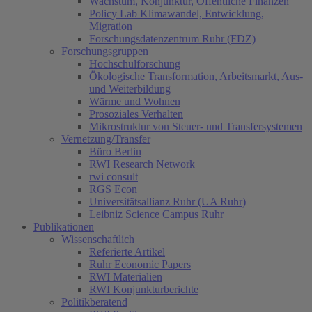
Wachstum, Konjunktur, Öffentliche Finanzen
Policy Lab Klimawandel, Entwicklung,
Migration
Forschungsdatenzentrum Ruhr (FDZ)
Forschungsgruppen
Hochschulforschung
Ökologische Transformation, Arbeitsmarkt, Aus-
und Weiterbildung
Wärme und Wohnen
Prosoziales Verhalten
Mikrostruktur von Steuer- und Transfersystemen
Vernetzung/Transfer
Büro Berlin
RWI Research Network
rwi consult
RGS Econ
Universitätsallianz Ruhr (UA Ruhr)
Leibniz Science Campus Ruhr
Publikationen
Wissenschaftlich
Referierte Artikel
Ruhr Economic Papers
RWI Materialien
RWI Konjunkturberichte
Politikberatend