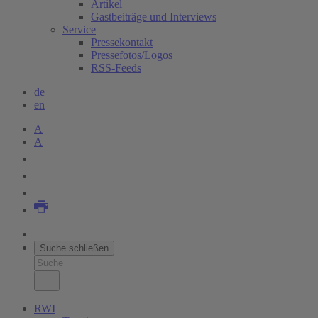
Artikel
Gastbeiträge und Interviews
Service
Pressekontakt
Pressefotos/Logos
RSS-Feeds
de
en
A
A
Suche schließen
RWI