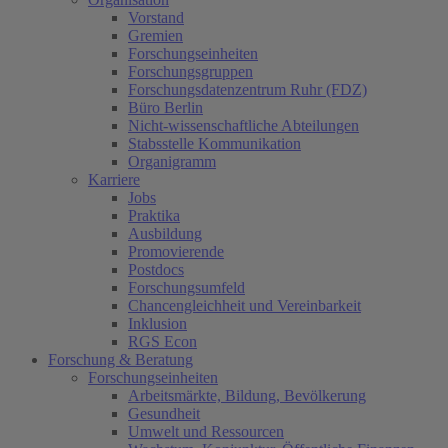
Vorstand
Gremien
Forschungseinheiten
Forschungsgruppen
Forschungsdatenzentrum Ruhr (FDZ)
Büro Berlin
Nicht-wissenschaftliche Abteilungen
Stabsstelle Kommunikation
Organigramm
Karriere
Jobs
Praktika
Ausbildung
Promovierende
Postdocs
Forschungsumfeld
Chancengleichheit und Vereinbarkeit
Inklusion
RGS Econ
Forschung & Beratung
Forschungseinheiten
Arbeitsmärkte, Bildung, Bevölkerung
Gesundheit
Umwelt und Ressourcen