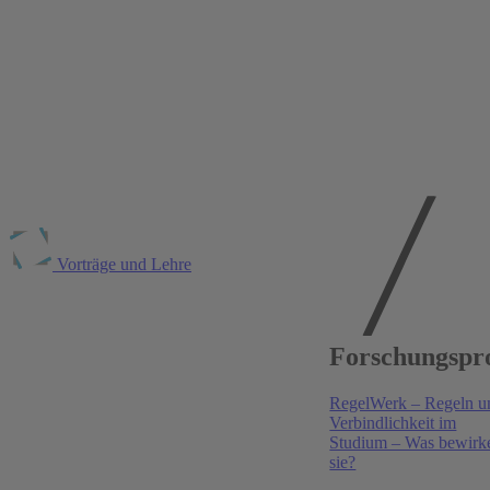
Vorträge und Lehre
Publikationen am
Forschungspr
RWI
RegelWerk – Regeln u
Higher Education
, 2026
Verbindlichkeit im
Studium – Was bewirk
Crossing individual university boundaries: a
sie?
comprehensive approach to predicting dropouts in the
higher education system