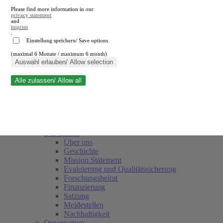
Please find more information in our
privacy statement
and
imprint
.
Einstellung speichern/ Save options
(maximal 6 Monate / maximum 6 month)
Suche schließen
Auswahl erlauben/ Allow selection
Alle zulassen/ Allow all
RWI
Termine
Team
Freunde und Förderer
Das Institut
Über uns
Geschichte
Mission Statement
Evaluierung und Qualitätssicherung
Forschungsbeirat
Finanzierung
Satzung
Meldestellen
Nachhaltigkeit
Organisation