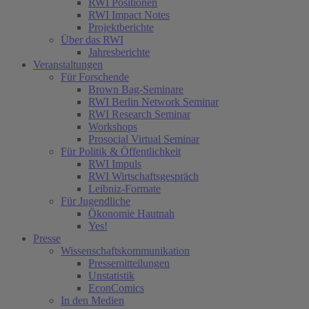
RWI Positionen
RWI Impact Notes
Projektberichte
Über das RWI
Jahresberichte
Veranstaltungen
Für Forschende
Brown Bag-Seminare
RWI Berlin Network Seminar
RWI Research Seminar
Workshops
Prosocial Virtual Seminar
Für Politik & Öffentlichkeit
RWI Impuls
RWI Wirtschaftsgespräch
Leibniz-Formate
Für Jugendliche
Ökonomie Hautnah
Yes!
Presse
Wissenschaftskommunikation
Pressemitteilungen
Unstatistik
EconComics
In den Medien