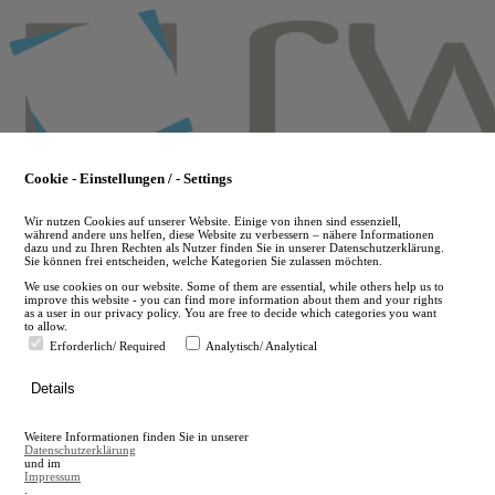
Skip
to
main
content
Cookie - Einstellungen / - Settings
Wir nutzen Cookies auf unserer Website. Einige von ihnen sind essenziell,
während andere uns helfen, diese Website zu verbessern – nähere Informationen
dazu und zu Ihren Rechten als Nutzer finden Sie in unserer Datenschutzerklärung.
Sie können frei entscheiden, welche Kategorien Sie zulassen möchten.
We use cookies on our website. Some of them are essential, while others help us to
improve this website - you can find more information about them and your rights
as a user in our privacy policy. You are free to decide which categories you want
to allow.
Erforderlich/ Required
Analytisch/ Analytical
de
Details
en
A
Weitere Informationen finden Sie in unserer
A
Datenschutzerklärung
und im
Impressum
.