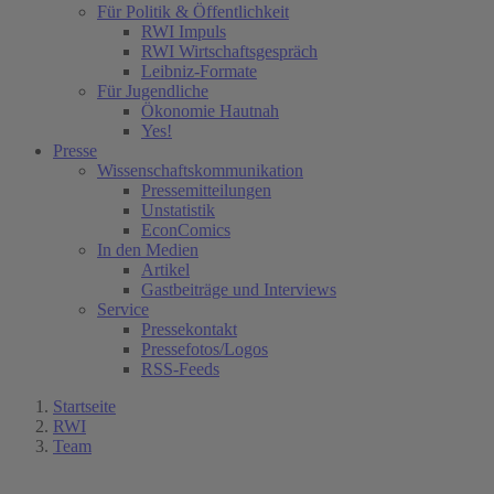
Für Politik & Öffentlichkeit
RWI Impuls
RWI Wirtschaftsgespräch
Leibniz-Formate
Für Jugendliche
Ökonomie Hautnah
Yes!
Presse
Wissenschaftskommunikation
Pressemitteilungen
Unstatistik
EconComics
In den Medien
Artikel
Gastbeiträge und Interviews
Service
Pressekontakt
Pressefotos/Logos
RSS-Feeds
Startseite
RWI
Team