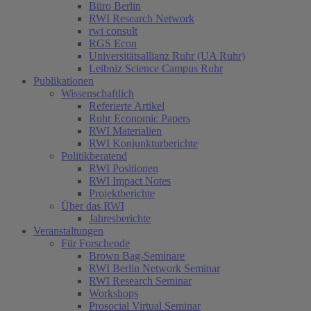
Büro Berlin
RWI Research Network
rwi consult
RGS Econ
Universitätsallianz Ruhr (UA Ruhr)
Leibniz Science Campus Ruhr
Publikationen
Wissenschaftlich
Referierte Artikel
Ruhr Economic Papers
RWI Materialien
RWI Konjunkturberichte
Politikberatend
RWI Positionen
RWI Impact Notes
Projektberichte
Über das RWI
Jahresberichte
Veranstaltungen
Für Forschende
Brown Bag-Seminare
RWI Berlin Network Seminar
RWI Research Seminar
Workshops
Prosocial Virtual Seminar