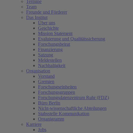
Termine
Team
Freunde und Förderer
Das Institut
Über uns
Geschichte
Mission Statement
Evaluierung und Qualitätssicherung
Forschungsbeirat
Finanzierung
Satzung
Meldestellen
Nachhaltigkeit
Organisation
Vorstand
Gremien
Forschungseinheiten
Forschungsgruppen
Forschungsdatenzentrum Ruhr (FDZ)
Büro Berlin
Nicht-wissenschaftliche Abteilungen
Stabsstelle Kommunikation
Organigramm
Karriere
Jobs