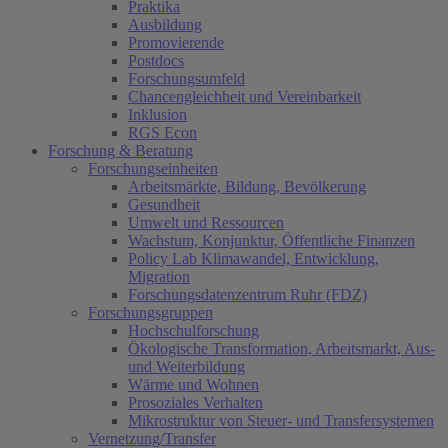
Praktika
Ausbildung
Promovierende
Postdocs
Forschungsumfeld
Chancengleichheit und Vereinbarkeit
Inklusion
RGS Econ
Forschung & Beratung
Forschungseinheiten
Arbeitsmärkte, Bildung, Bevölkerung
Gesundheit
Umwelt und Ressourcen
Wachstum, Konjunktur, Öffentliche Finanzen
Policy Lab Klimawandel, Entwicklung,
Migration
Forschungsdatenzentrum Ruhr (FDZ)
Forschungsgruppen
Hochschulforschung
Ökologische Transformation, Arbeitsmarkt, Aus-
und Weiterbildung
Wärme und Wohnen
Prosoziales Verhalten
Mikrostruktur von Steuer- und Transfersystemen
Vernetzung/Transfer