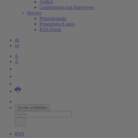
Artikel
Gastbeiträge und Interviews
Service
Pressekontakt
Pressefotos/Logos
RSS-Feeds
de
en
A
A
Suche schließen
RWI