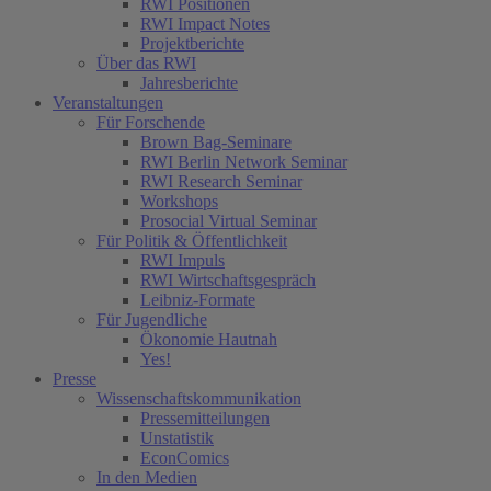
RWI Positionen
RWI Impact Notes
Projektberichte
Über das RWI
Jahresberichte
Veranstaltungen
Für Forschende
Brown Bag-Seminare
RWI Berlin Network Seminar
(current)
RWI Research Seminar
Workshops
Prosocial Virtual Seminar
Für Politik & Öffentlichkeit
RWI Impuls
RWI Wirtschaftsgespräch
Leibniz-Formate
Für Jugendliche
Ökonomie Hautnah
Yes!
Presse
Wissenschaftskommunikation
Pressemitteilungen
Unstatistik
EconComics
In den Medien