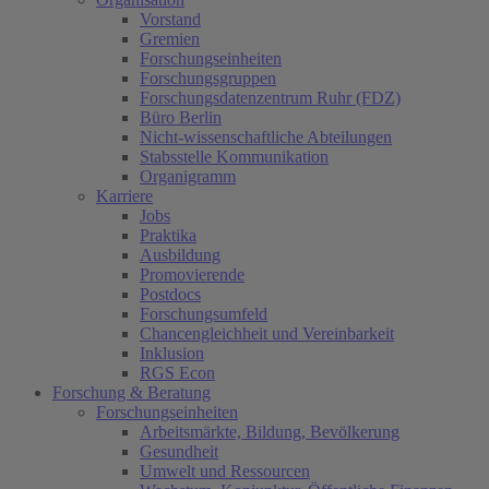
Vorstand
Gremien
Forschungseinheiten
Forschungsgruppen
Forschungsdatenzentrum Ruhr (FDZ)
Büro Berlin
Nicht-wissenschaftliche Abteilungen
Stabsstelle Kommunikation
Organigramm
Karriere
Jobs
Praktika
Ausbildung
Promovierende
Postdocs
Forschungsumfeld
Chancengleichheit und Vereinbarkeit
Inklusion
RGS Econ
Forschung & Beratung
Forschungseinheiten
Arbeitsmärkte, Bildung, Bevölkerung
Gesundheit
Umwelt und Ressourcen