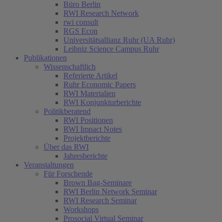
Büro Berlin
RWI Research Network
rwi consult
RGS Econ
Universitätsallianz Ruhr (UA Ruhr)
Leibniz Science Campus Ruhr
Publikationen
Wissenschaftlich
Referierte Artikel
Ruhr Economic Papers
RWI Materialien
RWI Konjunkturberichte
Politikberatend
RWI Positionen
RWI Impact Notes
Projektberichte
Über das RWI
Jahresberichte
Veranstaltungen
Für Forschende
Brown Bag-Seminare
RWI Berlin Network Seminar
(current)
RWI Research Seminar
Workshops
Prosocial Virtual Seminar