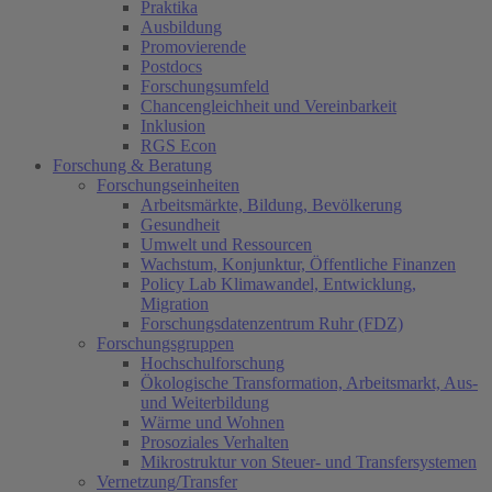
Praktika
Ausbildung
Promovierende
Postdocs
Forschungsumfeld
Chancengleichheit und Vereinbarkeit
Inklusion
RGS Econ
Forschung & Beratung
Forschungseinheiten
Arbeitsmärkte, Bildung, Bevölkerung
Gesundheit
Umwelt und Ressourcen
Wachstum, Konjunktur, Öffentliche Finanzen
Policy Lab Klimawandel, Entwicklung,
Migration
Forschungsdatenzentrum Ruhr (FDZ)
Forschungsgruppen
Hochschulforschung
Ökologische Transformation, Arbeitsmarkt, Aus-
und Weiterbildung
Wärme und Wohnen
Prosoziales Verhalten
Mikrostruktur von Steuer- und Transfersystemen
Vernetzung/Transfer