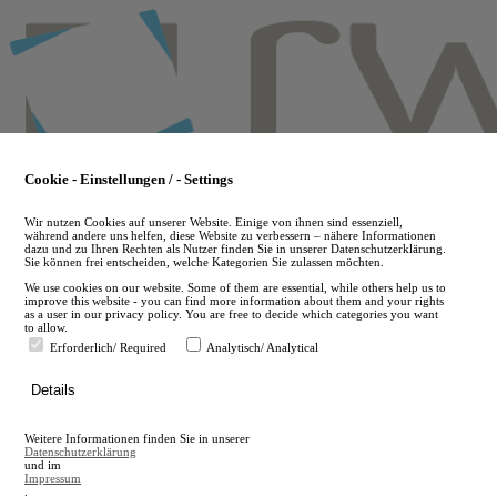
Skip
to
main
content
Cookie - Einstellungen / - Settings
Wir nutzen Cookies auf unserer Website. Einige von ihnen sind essenziell,
während andere uns helfen, diese Website zu verbessern – nähere Informationen
dazu und zu Ihren Rechten als Nutzer finden Sie in unserer Datenschutzerklärung.
Sie können frei entscheiden, welche Kategorien Sie zulassen möchten.
We use cookies on our website. Some of them are essential, while others help us to
improve this website - you can find more information about them and your rights
as a user in our privacy policy. You are free to decide which categories you want
to allow.
Erforderlich/ Required
Analytisch/ Analytical
de
Details
en
A
Weitere Informationen finden Sie in unserer
A
Datenschutzerklärung
und im
Impressum
.