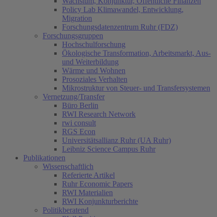
Wachstum, Konjunktur, Öffentliche Finanzen
Policy Lab Klimawandel, Entwicklung,
Migration
Forschungsdatenzentrum Ruhr (FDZ)
Forschungsgruppen
Hochschulforschung
Ökologische Transformation, Arbeitsmarkt, Aus-
und Weiterbildung
Wärme und Wohnen
Prosoziales Verhalten
Mikrostruktur von Steuer- und Transfersystemen
Vernetzung/Transfer
Büro Berlin
RWI Research Network
rwi consult
RGS Econ
Universitätsallianz Ruhr (UA Ruhr)
Leibniz Science Campus Ruhr
Publikationen
Wissenschaftlich
Referierte Artikel
Ruhr Economic Papers
RWI Materialien
RWI Konjunkturberichte
Politikberatend