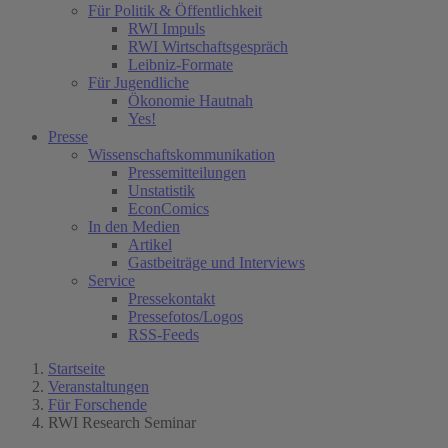
Für Politik & Öffentlichkeit
RWI Impuls
RWI Wirtschaftsgespräch
Leibniz-Formate
Für Jugendliche
Ökonomie Hautnah
Yes!
Presse
Wissenschaftskommunikation
Pressemitteilungen
Unstatistik
EconComics
In den Medien
Artikel
Gastbeiträge und Interviews
Service
Pressekontakt
Pressefotos/Logos
RSS-Feeds
Startseite
Veranstaltungen
Für Forschende
RWI Research Seminar