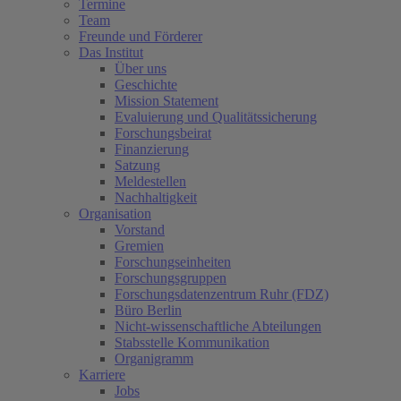
Termine
Team
Freunde und Förderer
Das Institut
Über uns
Geschichte
Mission Statement
Evaluierung und Qualitätssicherung
Forschungsbeirat
Finanzierung
Satzung
Meldestellen
Nachhaltigkeit
Organisation
Vorstand
Gremien
Forschungseinheiten
Forschungsgruppen
Forschungsdatenzentrum Ruhr (FDZ)
Büro Berlin
Nicht-wissenschaftliche Abteilungen
Stabsstelle Kommunikation
Organigramm
Karriere
Jobs