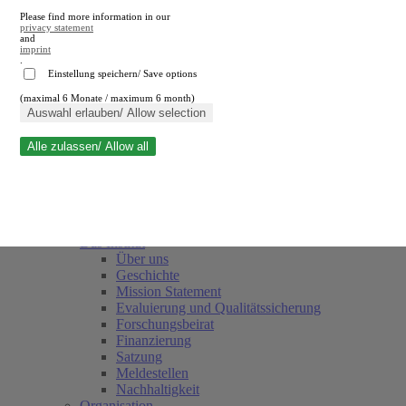
Please find more information in our
privacy statement
and
imprint
.
Einstellung speichern/ Save options
(maximal 6 Monate / maximum 6 month)
Suche schließen
Auswahl erlauben/ Allow selection
Alle zulassen/ Allow all
RWI
Termine
Team
Freunde und Förderer
Das Institut
Über uns
Geschichte
Mission Statement
Evaluierung und Qualitätssicherung
Forschungsbeirat
Finanzierung
Satzung
Meldestellen
Nachhaltigkeit
Organisation