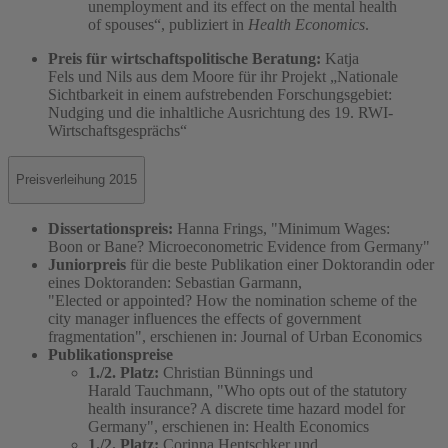
unemployment and its effect on the mental health
of spouses“, publiziert in
Health Economics
.
Preis für wirtschaftspolitische Beratung:
Katja
Fels und Nils aus dem Moore für ihr Projekt „Nationale
Sichtbarkeit in einem aufstrebenden Forschungsgebiet:
Nudging und die inhaltliche Ausrichtung des 19. RWI-
Wirtschaftsgesprächs“
Preisverleihung 2015
Dissertationspreis:
Hanna Frings, "Minimum Wages:
Boon or Bane? Microeconometric Evidence from Germany"
Juniorpreis
für die beste Publikation einer Doktorandin oder
eines Doktoranden:
Sebastian Garmann,
"Elected or appointed? How the nomination scheme of the
city manager influences the effects of government
fragmentation", erschienen in: Journal of Urban Economics
Publikationspreise
1./2. Platz:
Christian Bünnings und
Harald Tauchmann, "Who opts out of the statutory
health insurance? A discrete time hazard model for
Germany", erschienen in: Health Economics
1./2. Platz:
Corinna Hentschker und