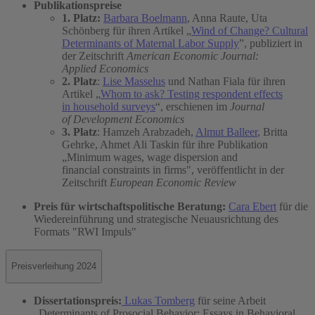
Publikationspreise
1. Platz:
Barbara Boelmann
, Anna Raute, Uta
Schönberg für ihren Artikel „
Wind of Change? Cultural
Determinants of Maternal Labor Supply
”, publiziert in
der Zeitschrift
American Economic Journal:
Applied Economics
2. Platz
:
Lise Masselus
und Nathan Fiala für ihren
Artikel „
Whom to ask? Testing respondent effects
in household surveys
“, erschienen im
Journal
of Development Economics
3. Platz
: Hamzeh Arabzadeh,
Almut Balleer
, Britta
Gehrke, Ahmet Ali Taskin für ihre Publikation
„Minimum wages, wage dispersion and
financial constraints in firms", veröffentlicht in der
Zeitschrift
European Economic Review
Preis für wirtschaftspolitische Beratung:
Cara Ebert
für die
Wiedereinführung und strategische Neuausrichtung des
Formats "RWI Impuls"
Preisverleihung 2024
Dissertationspreis:
Lukas Tomberg
für seine Arbeit
„Determinants of Prosocial Behavior: Essays in Behavioral