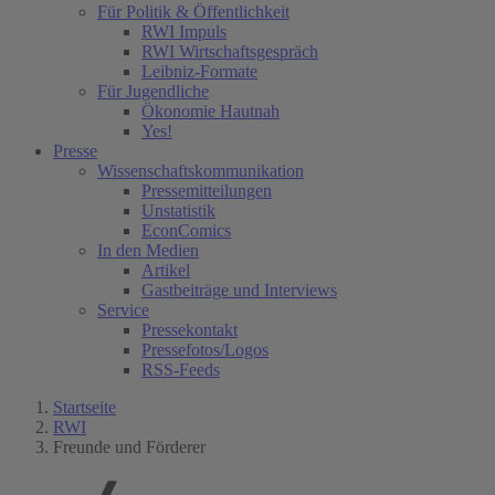
Für Politik & Öffentlichkeit
RWI Impuls
RWI Wirtschaftsgespräch
Leibniz-Formate
Für Jugendliche
Ökonomie Hautnah
Yes!
Presse
Wissenschaftskommunikation
Pressemitteilungen
Unstatistik
EconComics
In den Medien
Artikel
Gastbeiträge und Interviews
Service
Pressekontakt
Pressefotos/Logos
RSS-Feeds
Startseite
RWI
Freunde und Förderer