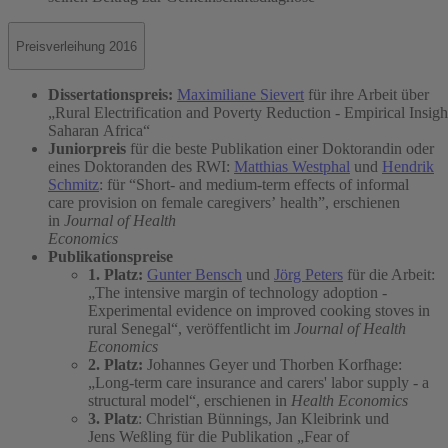
Preisverleihung 2016
Dissertationspreis:
Maximiliane Sievert
für ihre Arbeit über
„Rural Electrification and Poverty Reduction - Empirical Insig
Saharan Africa“
Juniorpreis
für die beste Publikation einer Doktorandin oder
eines Doktoranden des RWI:
Matthias Westphal
und
Hendrik
Schmitz
: für “Short- and medium-term effects of informal
care provision on female caregivers’ health”, erschienen
in
Journal of Health
Economics
Publikationspreise
1. Platz:
Gunter Bensch
und
Jörg Peters
für die Arbeit:
„The intensive margin of technology adoption -
Experimental evidence on improved cooking stoves in
rural Senegal“, veröffentlicht im
Journal of Health
Economics
2. Platz:
Johannes Geyer und Thorben Korfhage:
„Long-term care insurance and carers' labor supply - a
structural model“, erschienen in
Health Economics
3. Platz
: Christian Bünnings, Jan Kleibrink und
Jens Weßling für die Publikation „Fear of