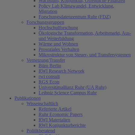
Wachstum, Konjunktur, Öffentliche Finanzen
Policy Lab Klimawandel, Entwicklung,
Migration
Forschungsdatenzentrum Ruhr (FDZ)
Forschungsgruppen
Hochschulforschung
Ökologische Transformation, Arbeitsmarkt, Aus-
und Weiterbildung
Wärme und Wohnen
Prosoziales Verhalten
Mikrostruktur von Steuer- und Transfersystemen
Vernetzung/Transfer
Büro Berlin
RWI Research Network
rwi consult
RGS Econ
Universitätsallianz Ruhr (UA Ruhr)
Leibniz Science Campus Ruhr
Publikationen
Wissenschaftlich
Referierte Artikel
Ruhr Economic Papers
RWI Materialien
RWI Konjunkturberichte
Politikberatend