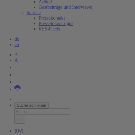
Artikel
Gastbeiträge und Interviews
Service
Pressekontakt
Pressefotos/Logos
RSS-Feeds
de
en
A
A
Suche schließen
RWI