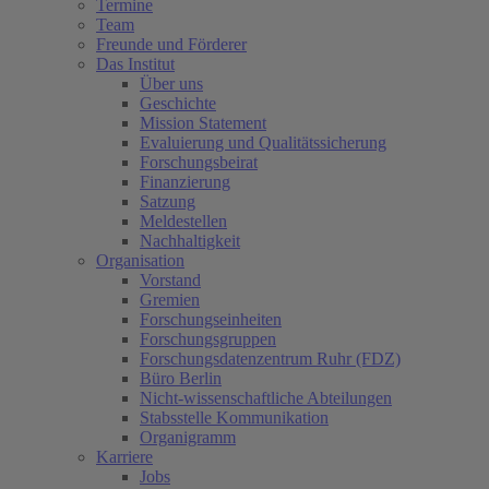
Termine
Team
(current)
Freunde und Förderer
Das Institut
Über uns
Geschichte
Mission Statement
Evaluierung und Qualitätssicherung
Forschungsbeirat
Finanzierung
Satzung
Meldestellen
Nachhaltigkeit
Organisation
Vorstand
Gremien
Forschungseinheiten
Forschungsgruppen
Forschungsdatenzentrum Ruhr (FDZ)
Büro Berlin
Nicht-wissenschaftliche Abteilungen
Stabsstelle Kommunikation
Organigramm
Karriere
Jobs