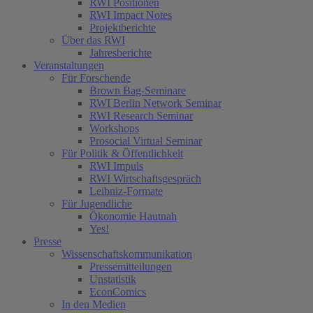
RWI Positionen
RWI Impact Notes
Projektberichte
Über das RWI
Jahresberichte
Veranstaltungen
Für Forschende
Brown Bag-Seminare
RWI Berlin Network Seminar
RWI Research Seminar
Workshops
Prosocial Virtual Seminar
Für Politik & Öffentlichkeit
RWI Impuls
RWI Wirtschaftsgespräch
Leibniz-Formate
Für Jugendliche
Ökonomie Hautnah
Yes!
Presse
Wissenschaftskommunikation
Pressemitteilungen
Unstatistik
EconComics
In den Medien