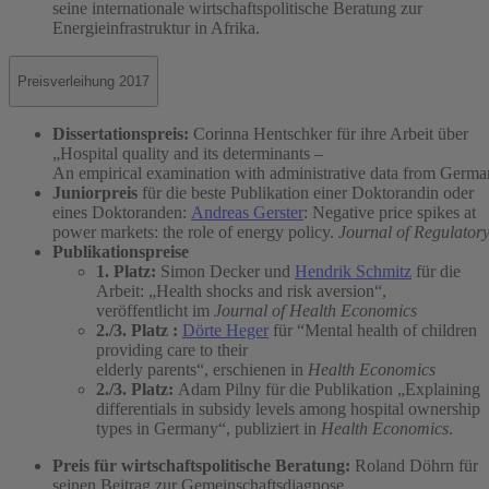
seine internationale wirtschaftspolitische Beratung zur
Energieinfrastruktur in Afrika.
Preisverleihung 2017
Dissertationspreis:
Corinna Hentschker für ihre Arbeit über
„Hospital quality and its determinants –
An empirical examination with administrative data from Germa
Juniorpreis
für die beste Publikation einer Doktorandin oder
eines Doktoranden:
Andreas Gerster
: Negative price spikes at
power markets: the role of energy policy.
Journal of Regulator
Publikationspreise
1. Platz:
Simon Decker und
Hendrik Schmitz
für die
Arbeit: „Health shocks and risk aversion“,
veröffentlicht im
Journal of Health Economics
2./3. Platz :
Dörte Heger
für “Mental health of children
providing care to their
elderly parents“, erschienen in
Health Economics
2./3. Platz:
Adam Pilny für die Publikation „Explaining
differentials in subsidy levels among hospital ownership
types in Germany“, publiziert in
Health Economics
.
Preis für wirtschaftspolitische Beratung:
Roland Döhrn für
seinen Beitrag zur Gemeinschaftsdiagnose