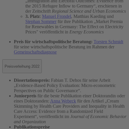
„Immigration and Electoral Outcomes: Evidence from
the 2015 Refugee Inflow to Germany“, erschienen in
der Zeitschrift
Regional Science and Urban Economics
3. Platz
:
Manuel Frondel
, Matthias Kaeding und
Stephan Sommer
für ihre Publikation „Market Premia
for Renewables in Germany: The Effect on Electricity
Prices" veröffentlicht in
Energy Economics
Preis für wirtschaftspolitische Beratung:
Torsten Schmidt
für seine wirtschaftspolitische Beratung im Rahmen der
Gemeinschaftsdiagnose
Preisverleihung 2022
Dissertationspreis:
Fabian T. Dehos für seine Arbeit
„Evidence-Based Policy Evaluation: Micro-econometric
Perspectives on Public Governance“.
Juniorpreis
für die beste Publikation einer Doktorandin oder
eines Doktoranden:
Anna Webeck
für den Artikel „Cream
Skimming by Health Care Providers and Inequality in Health
Care Access: Evidence from a Randomized Field
Experiment“, veröffentlicht im
Journal of Economic Behavior
and Organization
Publikationspreise