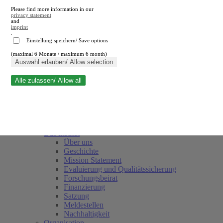
Please find more information in our
privacy statement
and
imprint
.
Einstellung speichern/ Save options
(maximal 6 Monate / maximum 6 month)
Suche schließen
Auswahl erlauben/ Allow selection
Alle zulassen/ Allow all
RWI
Termine
Team
(current)
Freunde und Förderer
Das Institut
Über uns
Geschichte
Mission Statement
Evaluierung und Qualitätssicherung
Forschungsbeirat
Finanzierung
Satzung
Meldestellen
Nachhaltigkeit
Organisation