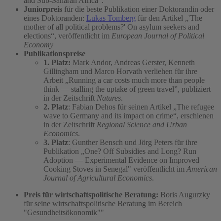
and Sub-Saharan Africa“.
Juniorpreis
für die beste Publikation einer Doktorandin oder
eines Doktoranden:
Lukas Tomberg
für den Artikel „'The
mother of all political problems?' On asylum seekers and
elections“, veröffentlicht im
European Journal of Political
Economy
Publikationspreise
1. Platz:
Mark Andor, Andreas Gerster, Kenneth
Gillingham und Marco Horvath verliehen für ihre
Arbeit „Running a car costs much more than people
think — stalling the uptake of green travel”, publiziert
in der Zeitschrift
Natures
.
2. Platz
: Fabian Dehos für seinen Artikel „The refugee
wave to Germany and its impact on crime“, erschienen
in der Zeitschrift
Regional Science and Urban
Economics
.
3. Platz
: Gunther Bensch und Jörg Peters für ihre
Publikation „One? Off Subsidies and Long? Run
Adoption — Experimental Evidence on Improved
Cooking Stoves in Senegal" veröffentlicht im
American
Journal of Agricultural Economics
.
Preis für wirtschaftspolitische Beratung:
Boris Augurzky
für seine wirtschaftspolitische Beratung im Bereich
"Gesundheitsökonomik""