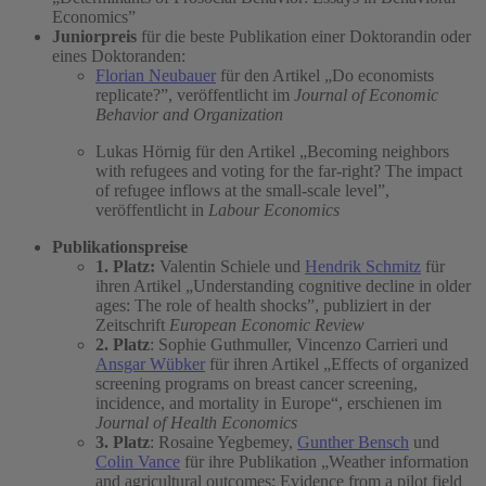
Economics”
Juniorpreis
für die beste Publikation einer Doktorandin oder
eines Doktoranden:
Florian Neubauer
für den Artikel „Do economists
replicate?”, veröffentlicht im
Journal of Economic
Behavior and Organization
Lukas Hörnig für den Artikel „Becoming neighbors
with refugees and voting for the far-right? The impact
of refugee inflows at the small-scale level”,
veröffentlicht in
Labour Economics
Publikationspreise
1. Platz:
Valentin Schiele und
Hendrik Schmitz
für
ihren Artikel „Understanding cognitive decline in older
ages: The role of health shocks”, publiziert in der
Zeitschrift
European Economic Review
2. Platz
: Sophie Guthmuller, Vincenzo Carrieri und
Ansgar Wübker
für ihren Artikel „Effects of organized
screening programs on breast cancer screening,
incidence, and mortality in Europe“, erschienen im
Journal of Health Economics
3. Platz
: Rosaine Yegbemey,
Gunther Bensch
und
Colin Vance
für ihre Publikation „Weather information
and agricultural outcomes: Evidence from a pilot field