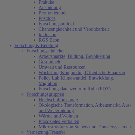
Praktika
Ausbildung
Promovierende
Postdocs
Forschungsumfeld
Chancengleichheit und Vereinbarkeit
Inklusion
RGS Econ
Forschung & Beratung
Forschungseinheiten
Arbeitsmärkte, Bildung, Bevölkerung
Gesundheit
Umwelt und Ressourcen
Wachstum, Konjunktur, Öffentliche Finanzen
Policy Lab Klimawandel, Entwicklung,
Migration
Forschungsdatenzentrum Ruhr (FDZ)
Forschungsgruppen
Hochschulforschung
Ökologische Transformation, Arbeitsmarkt, Aus-
und Weiterbildung
Wärme und Wohnen
Prosoziales Verhalten
Mikrostruktur von Steuer- und Transfersystemen
Vernetzung/Transfer