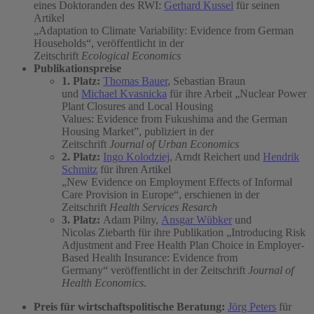
eines Doktoranden des RWI:
Gerhard Kussel
für seinen
Artikel
„Adaptation to Climate Variability: Evidence from German
Households“, veröffentlicht in der
Zeitschrift
Ecological Economics
Publikationspreise
1. Platz:
Thomas Bauer
, Sebastian Braun
und
Michael Kvasnicka
für ihre Arbeit „Nuclear Power
Plant Closures and Local Housing
Values: Evidence from Fukushima and the German
Housing Market”, publiziert in der
Zeitschrift
Journal of Urban Economics
2. Platz:
Ingo Kolodziej
, Arndt Reichert und
Hendrik
Schmitz
für ihren Artikel
„New Evidence on Employment Effects of Informal
Care Provision in Europe“, erschienen in der
Zeitschrift
Health Services Resarch
3. Platz:
Adam Pilny,
Ansgar Wübker
und
Nicolas Ziebarth für ihre Publikation „Introducing Risk
Adjustment and Free Health Plan Choice in Employer-
Based Health Insurance: Evidence from
Germany“ veröffentlicht in der Zeitschrift
Journal of
Health Economics
.
Preis für wirtschaftspolitische Beratung:
Jörg Peters
für