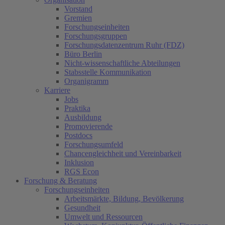
Vorstand
Gremien
Forschungseinheiten
Forschungsgruppen
Forschungsdatenzentrum Ruhr (FDZ)
Büro Berlin
Nicht-wissenschaftliche Abteilungen
Stabsstelle Kommunikation
Organigramm
Karriere
Jobs
Praktika
Ausbildung
Promovierende
Postdocs
Forschungsumfeld
Chancengleichheit und Vereinbarkeit
Inklusion
RGS Econ
Forschung & Beratung
Forschungseinheiten
Arbeitsmärkte, Bildung, Bevölkerung
Gesundheit
Umwelt und Ressourcen