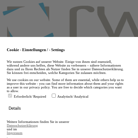
Skip
to
main
content
Cookie - Einstellungen / - Settings
Wir nutzen Cookies auf unserer Website. Einige von ihnen sind essenziell,
während andere uns helfen, diese Website zu verbessern – nähere Informationen
dazu und zu Ihren Rechten als Nutzer finden Sie in unserer Datenschutzerklärung.
Sie können frei entscheiden, welche Kategorien Sie zulassen möchten.
We use cookies on our website. Some of them are essential, while others help us to
improve this website - you can find more information about them and your rights
as a user in our privacy policy. You are free to decide which categories you want
to allow.
Erforderlich/ Required
Analytisch/ Analytical
de
Details
en
A
Weitere Informationen finden Sie in unserer
A
Datenschutzerklärung
und im
Impressum
.