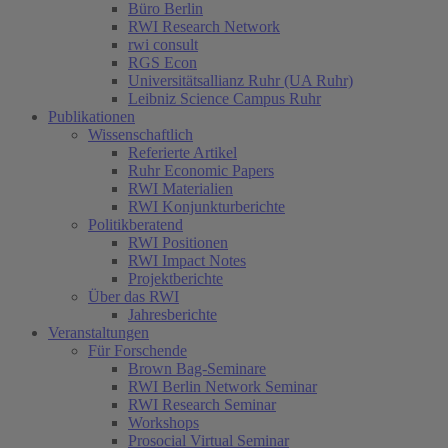
Büro Berlin
RWI Research Network
rwi consult
RGS Econ
Universitätsallianz Ruhr (UA Ruhr)
Leibniz Science Campus Ruhr
Publikationen
Wissenschaftlich
Referierte Artikel
Ruhr Economic Papers
RWI Materialien
RWI Konjunkturberichte
Politikberatend
RWI Positionen
RWI Impact Notes
Projektberichte
Über das RWI
Jahresberichte
Veranstaltungen
Für Forschende
Brown Bag-Seminare
RWI Berlin Network Seminar
RWI Research Seminar
Workshops
Prosocial Virtual Seminar