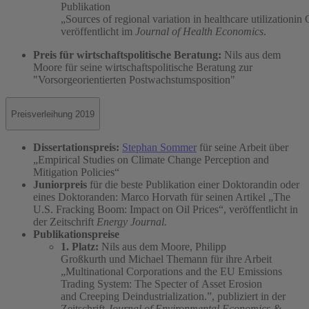
Publikation
„Sources of regional variation in healthcare utilizationi
veröffentlicht im
Journal of Health Economics
.
Preis für wirtschaftspolitische Beratung:
Nils aus dem
Moore für seine wirtschaftspolitische Beratung zur
"Vorsorgeorientierten Postwachstumsposition"
Preisverleihung 2019
Dissertationspreis:
Stephan Sommer
für seine Arbeit über
„Empirical Studies on Climate Change Perception and
Mitigation Policies“
Juniorpreis
für die beste Publikation einer Doktorandin oder
eines Doktoranden: Marco Horvath für seinen Artikel „The
U.S. Fracking Boom: Impact on Oil Prices“, veröffentlicht in
der Zeitschrift
Energy Journal.
Publikationspreise
1. Platz:
Nils aus dem Moore, Philipp
Großkurth und Michael Themann für ihre Arbeit
„Multinational Corporations and the EU Emissions
Trading System: The Specter of Asset Erosion
and Creeping Deindustrialization.”, publiziert in der
Zeitschrift
Journal of Environmental Economics &