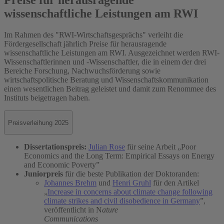
Preise für herausragende
wissenschaftliche Leistungen am RWI
Im Rahmen des "RWI-Wirtschaftsgesprächs" verleiht die
Fördergesellschaft jährlich Preise für herausragende
wissenschaftliche Leistungen am RWI. Ausgezeichnet werden RWI-
Wissenschaftlerinnen und -Wissenschaftler, die in einem der drei
Bereiche Forschung, Nachwuchsförderung sowie
wirtschaftspolitische Beratung und Wissenschaftskommunikation
einen wesentlichen Beitrag geleistet und damit zum Renommee des
Instituts beigetragen haben.
Preisverleihung 2025
Dissertationspreis:
Julian Rose
für seine Arbeit „Poor
Economics and the Long Term: Empirical Essays on Energy
and Economic Poverty”
Juniorpreis
für die beste Publikation der Doktoranden:
Johannes Brehm
und
Henri Gruhl
für den Artikel
„
Increase in concerns about climate change following
climate strikes and civil disobedience in Germany
”,
veröffentlicht in N
ature
Communications