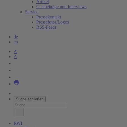
Artikel
Gastbeiträge und Interviews
Service
Pressekontakt
Pressefotos/Logos
RSS-Feeds
de
en
A
A
Suche schließen
RWI