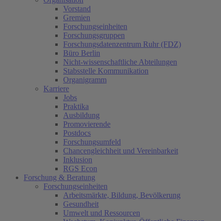
Vorstand
Gremien
Forschungseinheiten
Forschungsgruppen
Forschungsdatenzentrum Ruhr (FDZ)
Büro Berlin
Nicht-wissenschaftliche Abteilungen
Stabsstelle Kommunikation
Organigramm
Karriere
Jobs
Praktika
Ausbildung
Promovierende
Postdocs
Forschungsumfeld
Chancengleichheit und Vereinbarkeit
Inklusion
RGS Econ
Forschung & Beratung
Forschungseinheiten
Arbeitsmärkte, Bildung, Bevölkerung
Gesundheit
Umwelt und Ressourcen