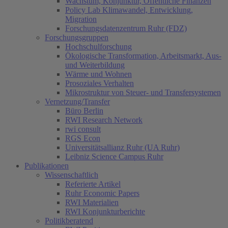
Wachstum, Konjunktur, Öffentliche Finanzen
Policy Lab Klimawandel, Entwicklung,
Migration
Forschungsdatenzentrum Ruhr (FDZ)
Forschungsgruppen
Hochschulforschung
Ökologische Transformation, Arbeitsmarkt, Aus-
und Weiterbildung
Wärme und Wohnen
Prosoziales Verhalten
Mikrostruktur von Steuer- und Transfersystemen
Vernetzung/Transfer
Büro Berlin
RWI Research Network
rwi consult
RGS Econ
Universitätsallianz Ruhr (UA Ruhr)
Leibniz Science Campus Ruhr
Publikationen
Wissenschaftlich
Referierte Artikel
Ruhr Economic Papers
RWI Materialien
RWI Konjunkturberichte
Politikberatend