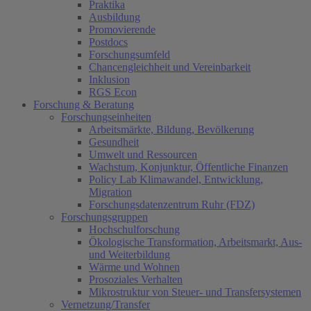
Praktika
Ausbildung
Promovierende
Postdocs
Forschungsumfeld
Chancengleichheit und Vereinbarkeit
Inklusion
RGS Econ
Forschung & Beratung
Forschungseinheiten
Arbeitsmärkte, Bildung, Bevölkerung
Gesundheit
Umwelt und Ressourcen
Wachstum, Konjunktur, Öffentliche Finanzen
Policy Lab Klimawandel, Entwicklung,
Migration
Forschungsdatenzentrum Ruhr (FDZ)
Forschungsgruppen
Hochschulforschung
Ökologische Transformation, Arbeitsmarkt, Aus-
und Weiterbildung
Wärme und Wohnen
Prosoziales Verhalten
Mikrostruktur von Steuer- und Transfersystemen
Vernetzung/Transfer