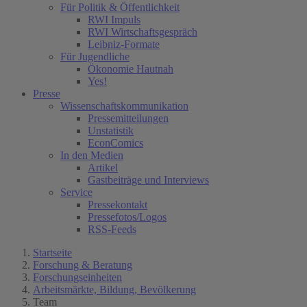
Für Politik & Öffentlichkeit
RWI Impuls
RWI Wirtschaftsgespräch
Leibniz-Formate
Für Jugendliche
Ökonomie Hautnah
Yes!
Presse
Wissenschaftskommunikation
Pressemitteilungen
Unstatistik
EconComics
In den Medien
Artikel
Gastbeiträge und Interviews
Service
Pressekontakt
Pressefotos/Logos
RSS-Feeds
Startseite
Forschung & Beratung
Forschungseinheiten
Arbeitsmärkte, Bildung, Bevölkerung
Team