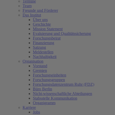
Termine
Team
Freunde und Förderer
Das Institut
Über uns
Geschichte
Mission Statement
Evaluierung und Qualitätssicherung
Forschungsbeirat
Finanzierung
Satzung
Meldestellen
Nachhaltigkeit
Organisation
Vorstand
Gremien
Forschungseinheiten
Forschungsgruppen
Forschungsdatenzentrum Ruhr (FDZ)
Büro Berlin
Nicht-wissenschaftliche Abteilungen
Stabsstelle Kommunikation
Organigramm
Karriere
Jobs