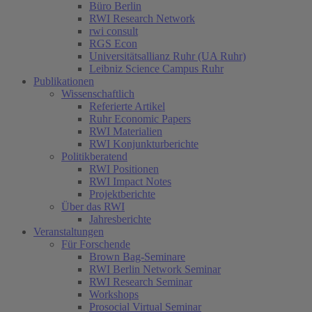
Büro Berlin
RWI Research Network
rwi consult
RGS Econ
Universitätsallianz Ruhr (UA Ruhr)
Leibniz Science Campus Ruhr
Publikationen
Wissenschaftlich
Referierte Artikel
Ruhr Economic Papers
RWI Materialien
RWI Konjunkturberichte
Politikberatend
RWI Positionen
RWI Impact Notes
Projektberichte
Über das RWI
Jahresberichte
Veranstaltungen
Für Forschende
Brown Bag-Seminare
RWI Berlin Network Seminar
RWI Research Seminar
Workshops
Prosocial Virtual Seminar