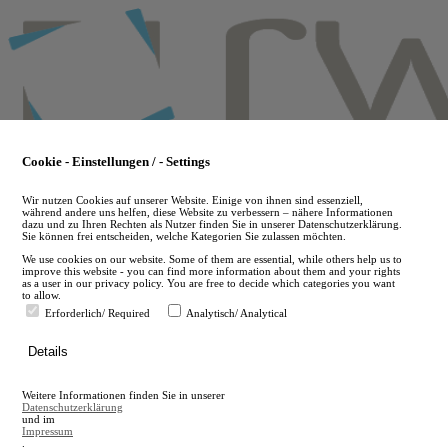
Skip
to
main
content
Cookie - Einstellungen / - Settings
Wir nutzen Cookies auf unserer Website. Einige von ihnen sind essenziell,
während andere uns helfen, diese Website zu verbessern – nähere Informationen
dazu und zu Ihren Rechten als Nutzer finden Sie in unserer Datenschutzerklärung.
Sie können frei entscheiden, welche Kategorien Sie zulassen möchten.
We use cookies on our website. Some of them are essential, while others help us to
improve this website - you can find more information about them and your rights
as a user in our privacy policy. You are free to decide which categories you want
to allow.
Erforderlich/ Required
Analytisch/ Analytical
de
Details
en
A
Weitere Informationen finden Sie in unserer
A
Datenschutzerklärung
und im
Impressum
.