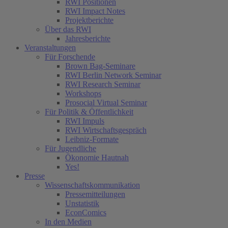
RWI Positionen
RWI Impact Notes
Projektberichte
Über das RWI
Jahresberichte
Veranstaltungen
Für Forschende
Brown Bag-Seminare
RWI Berlin Network Seminar
RWI Research Seminar
Workshops
Prosocial Virtual Seminar
Für Politik & Öffentlichkeit
RWI Impuls
RWI Wirtschaftsgespräch
Leibniz-Formate
Für Jugendliche
Ökonomie Hautnah
Yes!
Presse
Wissenschaftskommunikation
Pressemitteilungen
Unstatistik
EconComics
In den Medien