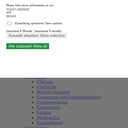
Please find more information in our
privacy statement
and
imprint
.
Einstellung speichern/ Save options
(maximal 6 Monate / maximum 6 month)
Suche schließen
Auswahl erlauben/ Allow selection
Alle zulassen/ Allow all
RWI
Termine
Team
Freunde und Förderer
Das Institut
Über uns
Geschichte
Mission Statement
Evaluierung und Qualitätssicherung
Forschungsbeirat
Finanzierung
Satzung
Meldestellen
Nachhaltigkeit
Organisation