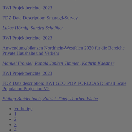
RWI Projektberichte, 2023
FDZ Data Description: Smaragd-Survey
Lukas Hörnig
,
Sandra Schaffner
RWI Projektberichte, 2023
Anwendungsbilanzen Nordrhein-Westfalen 2020 für die Bereiche
Private Haushalte und Verkehr
Manuel Frondel
,
Ronald Janßen-Timmen
,
Kathrin Kaestner
RWI Projektberichte, 2023
FDZ Data description: RWI-GEO-POP-FORECAST: Small-Scale
Population Projection V2
Philipp Breidenbach
,
Patrick Thiel
,
Thorben Wiebe
Vorherige
1
2
3
4