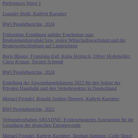
Preferences Wave 1
Leander Holtz
,
Kathrin Kaestner
RWI Projektberichte, 2024
Frühzeitige Ermittlung stabiler Ergebnisse zum
Bruttoinlandsprodukt bzw. realen Wirtschaftswachstum und der
Bruttowertschöpfung auf Länderebene
Boris Blagov
,
Franziska Exß
,
Katja Heinisch
,
Oliver Holtemöller
,
Clara Krause
,
Torsten Schmidt
RWI Projektberichte, 2024
Erstellung der Anwendungsbilanzen 2022 für den Sektor der
Privaten Haushalte und den Verkehrssektor in Deutschland
Manuel Frondel
,
Ronald Janßen-Timmen
,
Kathrin Kaestner
RWI Projektberichte, 2023
Verbundvorhaben ARIADNE: Evidenzbasiertes Assessment für die
Gestaltung der deutschen Energiewende
Manuel Frondel
,
Kathrin Kaestner
,
Stephan Sommer
,
Colin Vance