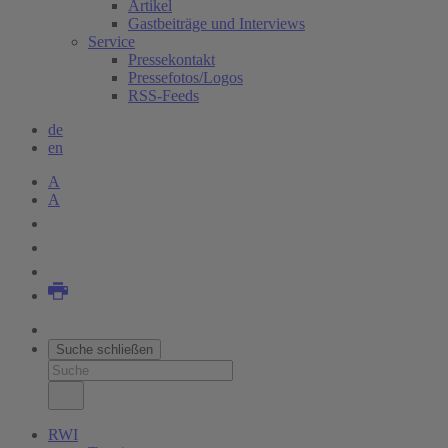
Artikel
Gastbeiträge und Interviews
Service
Pressekontakt
Pressefotos/Logos
RSS-Feeds
de
en
A
A
Suche schließen
RWI