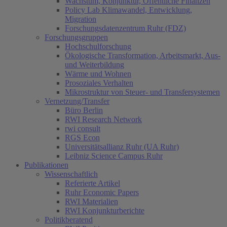
Wachstum, Konjunktur, Öffentliche Finanzen
Policy Lab Klimawandel, Entwicklung,
Migration
Forschungsdatenzentrum Ruhr (FDZ)
Forschungsgruppen
Hochschulforschung
Ökologische Transformation, Arbeitsmarkt, Aus-
und Weiterbildung
Wärme und Wohnen
Prosoziales Verhalten
Mikrostruktur von Steuer- und Transfersystemen
Vernetzung/Transfer
Büro Berlin
RWI Research Network
rwi consult
RGS Econ
Universitätsallianz Ruhr (UA Ruhr)
Leibniz Science Campus Ruhr
Publikationen
Wissenschaftlich
Referierte Artikel
Ruhr Economic Papers
RWI Materialien
RWI Konjunkturberichte
Politikberatend