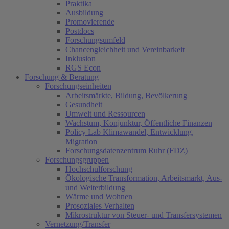
Praktika
Ausbildung
Promovierende
Postdocs
Forschungsumfeld
Chancengleichheit und Vereinbarkeit
Inklusion
RGS Econ
Forschung & Beratung
Forschungseinheiten
Arbeitsmärkte, Bildung, Bevölkerung
Gesundheit
Umwelt und Ressourcen
Wachstum, Konjunktur, Öffentliche Finanzen
Policy Lab Klimawandel, Entwicklung,
Migration
Forschungsdatenzentrum Ruhr (FDZ)
Forschungsgruppen
Hochschulforschung
Ökologische Transformation, Arbeitsmarkt, Aus-
und Weiterbildung
Wärme und Wohnen
Prosoziales Verhalten
Mikrostruktur von Steuer- und Transfersystemen
Vernetzung/Transfer