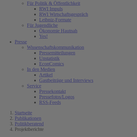
Für Politik & Öffentlichkeit
RWI Impuls
RWI Wirtschaftsgespräch
Leibniz-Formate
Für Jugendliche
Ökonomie Hautnah
Yes!
Presse
Wissenschaftskommunikation
Pressemitteilungen
Unstatistik
EconComics
In den Medien
Artikel
Gastbeiträge und Interviews
Service
Pressekontakt
Pressefotos/Logos
RSS-Feeds
Startseite
Publikationen
Politikberatend
Projektberichte