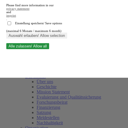
Please find more information in our
privacy statement
and
imprint
.
Einstellung speichern/ Save options
(maximal 6 Monate / maximum 6 month)
Suche schließen
Auswahl erlauben/ Allow selection
Alle zulassen/ Allow all
RWI
Termine
Team
Freunde und Förderer
Das Institut
Über uns
Geschichte
Mission Statement
Evaluierung und Qualitätssicherung
Forschungsbeirat
Finanzierung
Satzung
Meldestellen
Nachhaltigkeit
Organisation