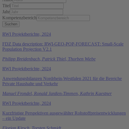
Titel
Jahr
Kompetenzbereich
RWI Projektberichte, 2024
FDZ Data description: RWI-GEO-POP-FORECAST: Small-Scale
Population Projection V2.1
Philipp Breidenbach
,
Patrick Thiel
,
Thorben Wiebe
RWI Projektberichte, 2024
Anwendungsbilanzen Nordrhein-Westfalen 2021 für die Bereiche
Private Haushalte und Verkehr
Manuel Frondel
,
Ronald Janßen-Timmen
,
Kathrin Kaestner
RWI Projektberichte, 2024
Kurzfristige Perspektiven ausgewählter Rohstoffpreisentwicklungen
– ein Update
Florian Kirsch
,
Torsten Schmidt