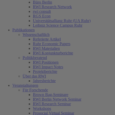
Büro Berlin
RWI Research Network
rwi consult
RGS Econ
Universitätsallianz Ruhr (UA Ruhr)
Leibniz Science Campus Ruhr
Publikationen
Wissenschaftlich
Referierte Artikel
Ruhr Economic Papers
RWI Materialien
RWI Konjunkturberichte
Politikberatend
RWI Positionen
RWI Impact Notes
(current)
Projektberichte
Über das RWI
Jahresberichte
Veranstaltungen
Für Forschende
Brown Bag-Seminare
RWI Berlin Network Seminar
RWI Research Seminar
Workshops
Prosocial Virtual Seminar