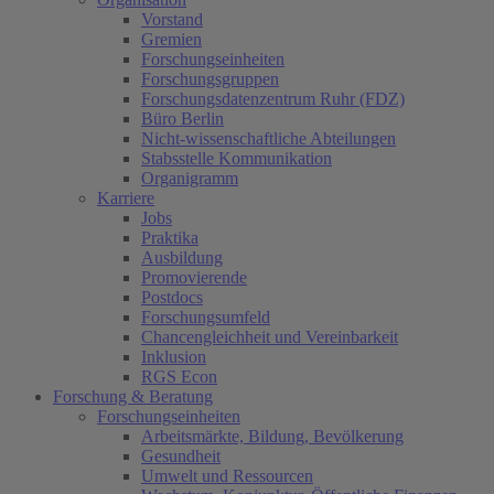
Vorstand
Gremien
Forschungseinheiten
Forschungsgruppen
Forschungsdatenzentrum Ruhr (FDZ)
Büro Berlin
Nicht-wissenschaftliche Abteilungen
Stabsstelle Kommunikation
Organigramm
Karriere
Jobs
Praktika
Ausbildung
Promovierende
Postdocs
Forschungsumfeld
Chancengleichheit und Vereinbarkeit
Inklusion
RGS Econ
Forschung & Beratung
Forschungseinheiten
Arbeitsmärkte, Bildung, Bevölkerung
Gesundheit
Umwelt und Ressourcen