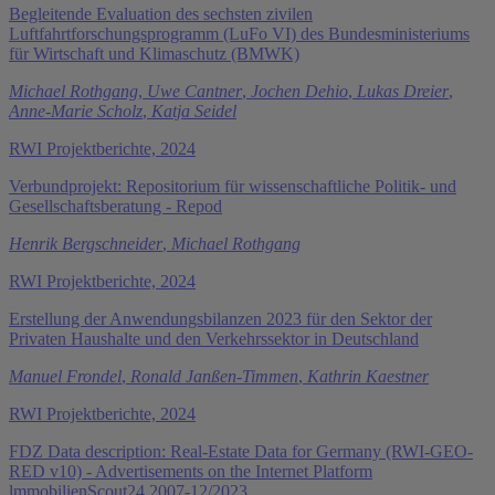
Begleitende Evaluation des sechsten zivilen
Luftfahrtforschungsprogramm (LuFo VI) des Bundesministeriums
für Wirtschaft und Klimaschutz (BMWK)
Michael Rothgang
,
Uwe Cantner
,
Jochen Dehio
,
Lukas Dreier
,
Anne-Marie Scholz
,
Katja Seidel
RWI Projektberichte, 2024
Verbundprojekt: Repositorium für wissenschaftliche Politik- und
Gesellschaftsberatung - Repod
Henrik Bergschneider
,
Michael Rothgang
RWI Projektberichte, 2024
Erstellung der Anwendungsbilanzen 2023 für den Sektor der
Privaten Haushalte und den Verkehrssektor in Deutschland
Manuel Frondel
,
Ronald Janßen-Timmen
,
Kathrin Kaestner
RWI Projektberichte, 2024
FDZ Data description: Real-Estate Data for Germany (RWI-GEO-
RED v10) - Advertisements on the Internet Platform
lmmobilienScout24 2007-12/2023