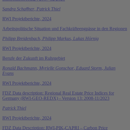
Sandra Schaffner
,
Patrick Thiel
RWI Projektberichte, 2024
Arbeitspolitische Situation und Fachkräfteengpässe in den Regionen
Philipp Breidenbach
,
Philipp Markus
,
Lukas Hörnig
RWI Projektberichte, 2024
Berufe der Zukunft im Ruhrgebiet
Ronald Bachmann
,
Myrielle Gonschor
,
Eduard Storm
,
Julian
Evans
RWI Projektberichte, 2024
FDZ Data description: Regional Real Estate Price Indices for
Germany (RWI-GEO-REDX) - Version 13: 2008-11/2023
Patrick Thiel
RWI Projektberichte, 2024
FDZ Data Description: RWI-PIK-CAPRI – Carbon Price