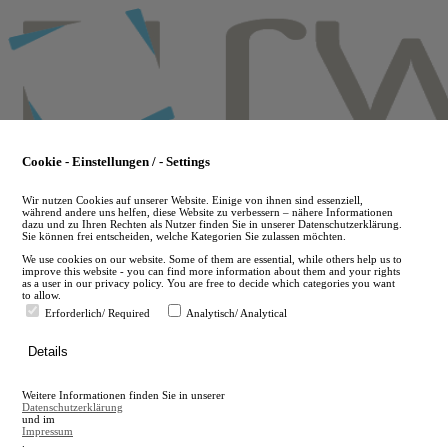
Skip
to
main
content
Cookie - Einstellungen / - Settings
Wir nutzen Cookies auf unserer Website. Einige von ihnen sind essenziell,
während andere uns helfen, diese Website zu verbessern – nähere Informationen
dazu und zu Ihren Rechten als Nutzer finden Sie in unserer Datenschutzerklärung.
Sie können frei entscheiden, welche Kategorien Sie zulassen möchten.
We use cookies on our website. Some of them are essential, while others help us to
improve this website - you can find more information about them and your rights
as a user in our privacy policy. You are free to decide which categories you want
to allow.
Erforderlich/ Required
Analytisch/ Analytical
de
Details
en
A
Weitere Informationen finden Sie in unserer
A
Datenschutzerklärung
und im
Impressum
.