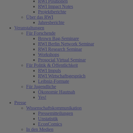
RWI Positionen
RWI Impact Notes
(current)
Projektberichte
Über das RWI
Jahresberichte
Veranstaltungen
Für Forschende
Brown Bag-Seminare
RWI Berlin Network Seminar
RWI Research Seminar
Workshops
Prosocial Virtual Seminar
Für Politik & Öffentlichkeit
RWI Impuls
RWI Wirtschaftsgespräch
Leibniz-Formate
Für Jugendliche
Ökonomie Hautnah
Yes!
Presse
Wissenschaftskommunikation
Pressemitteilungen
Unstatistik
EconComics
In den Medien