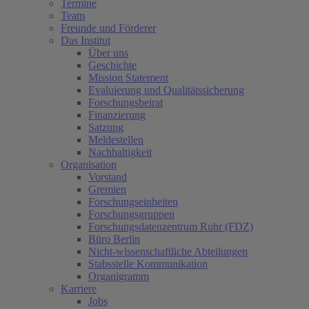
Termine
Team
Freunde und Förderer
Das Institut
Über uns
Geschichte
Mission Statement
Evaluierung und Qualitätssicherung
Forschungsbeirat
Finanzierung
Satzung
Meldestellen
Nachhaltigkeit
Organisation
Vorstand
Gremien
Forschungseinheiten
Forschungsgruppen
Forschungsdatenzentrum Ruhr (FDZ)
Büro Berlin
Nicht-wissenschaftliche Abteilungen
Stabsstelle Kommunikation
Organigramm
Karriere
Jobs