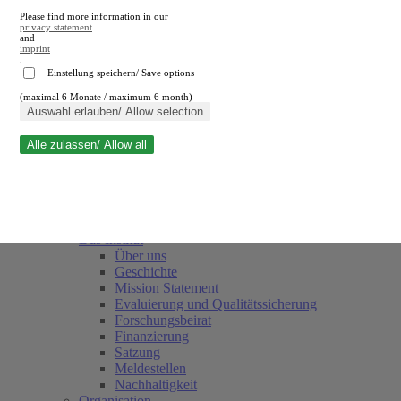
Please find more information in our
privacy statement
and
imprint
.
Einstellung speichern/ Save options
(maximal 6 Monate / maximum 6 month)
Suche schließen
Auswahl erlauben/ Allow selection
Alle zulassen/ Allow all
RWI
Termine
Team
Freunde und Förderer
Das Institut
Über uns
Geschichte
Mission Statement
Evaluierung und Qualitätssicherung
Forschungsbeirat
Finanzierung
Satzung
Meldestellen
Nachhaltigkeit
Organisation