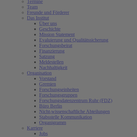
Termine
Team
Freunde und Förderer
Das Institut
Über uns
Geschichte
Mission Statement
Evaluierung und Qualitätssicherung
Forschungsbeirat
Finanzierung
Satzung
Meldestellen
Nachhaltigkeit
Organisation
Vorstand
Gremien
Forschungseinheiten
Forschungsgruppen
Forschungsdatenzentrum Ruhr (FDZ)
Büro Berlin
Nicht-wissenschaftliche Abteilungen
Stabsstelle Kommunikation
Organigramm
Karriere
Jobs