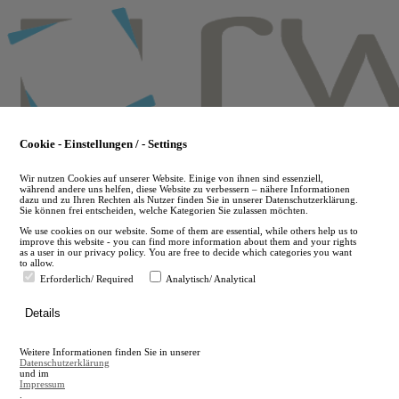
Skip
to
main
content
Cookie - Einstellungen / - Settings
Wir nutzen Cookies auf unserer Website. Einige von ihnen sind essenziell,
während andere uns helfen, diese Website zu verbessern – nähere Informationen
dazu und zu Ihren Rechten als Nutzer finden Sie in unserer Datenschutzerklärung.
Sie können frei entscheiden, welche Kategorien Sie zulassen möchten.
We use cookies on our website. Some of them are essential, while others help us to
improve this website - you can find more information about them and your rights
as a user in our privacy policy. You are free to decide which categories you want
to allow.
Erforderlich/ Required
Analytisch/ Analytical
de
Details
en
A
Weitere Informationen finden Sie in unserer
A
Datenschutzerklärung
und im
Impressum
.