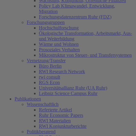
Wachstum, Konjunktur, Öffentliche Finanzen
Policy Lab Klimawandel, Entwicklung,
Migration
Forschungsdatenzentrum Ruhr (FDZ)
Forschungsgruppen
Hochschulforschung
Ökologische Transformation, Arbeitsmarkt, Aus-
und Weiterbildung
Wärme und Wohnen
Prosoziales Verhalten
Mikrostruktur von Steuer- und Transfersystemen
Vernetzung/Transfer
Büro Berlin
RWI Research Network
rwi consult
RGS Econ
Universitätsallianz Ruhr (UA Ruhr)
Leibniz Science Campus Ruhr
Publikationen
Wissenschaftlich
Referierte Artikel
Ruhr Economic Papers
RWI Materialien
RWI Konjunkturberichte
Politikberatend