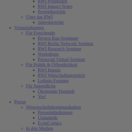
RWI Positionen
RWI Impact Notes
Projektberichte
Über das RWI
Jahresberichte
Veranstaltungen
Für Forschende
Brown Bag-Seminare
RWI Berlin Network Seminar
RWI Research Seminar
Workshops
Prosocial Virtual Seminar
Für Politik & Öffentlichkeit
RWI Impuls
RWI Wirtschaftsgespräch
Leibniz-Formate
Für Jugendliche
Ökonomie Hautnah
Yes!
Presse
Wissenschaftskommunikation
Pressemitteilungen
Unstatistik
EconComics
In den Medien