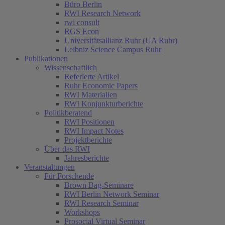
Büro Berlin
RWI Research Network
rwi consult
RGS Econ
Universitätsallianz Ruhr (UA Ruhr)
Leibniz Science Campus Ruhr
Publikationen
Wissenschaftlich
Referierte Artikel
Ruhr Economic Papers
RWI Materialien
RWI Konjunkturberichte
Politikberatend
RWI Positionen
RWI Impact Notes
Projektberichte
Über das RWI
Jahresberichte
Veranstaltungen
Für Forschende
Brown Bag-Seminare
RWI Berlin Network Seminar
RWI Research Seminar
Workshops
Prosocial Virtual Seminar