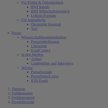
Für Politik & Öffentlichkeit
RWI Impuls
RWI Wirtschaftsgespräch
Leibniz-Formate
Für Jugendliche
Ökonomie Hautnah
Yes!
Presse
Wissenschaftskommunikation
Pressemitteilungen
Unstatistik
EconComics
In den Medien
Artikel
Gastbeiträge und Interviews
Service
Pressekontakt
Pressefotos/Logos
RSS-Feeds
Startseite
Publikationen
Politikberatend
Projektberichte