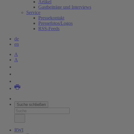
Artikel
Gastbeiträge und Interviews
Service
Pressekontakt
Pressefotos/Logos
RSS-Feeds
de
en
A
A
Suche schließen
RWI