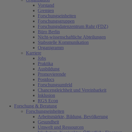
Vorstand
Gremien
Forschungseinheiten
Forschungsgruppen
Forschungsdatenzentrum Ruhr (FDZ)
Büro Berlin
Nicht-wissenschaftliche Abteilungen
Stabsstelle Kommunikation
Organigramm
Karriere
Jobs
Praktika
Ausbildung
Promovierende
Postdocs
Forschungsumfeld
Chancengleichheit und Vereinbarkeit
Inklusion
RGS Econ
Forschung & Beratung
Forschungseinheiten
Arbeitsmärkte, Bildung, Bevölkerung
Gesundheit
Umwelt und Ressourcen