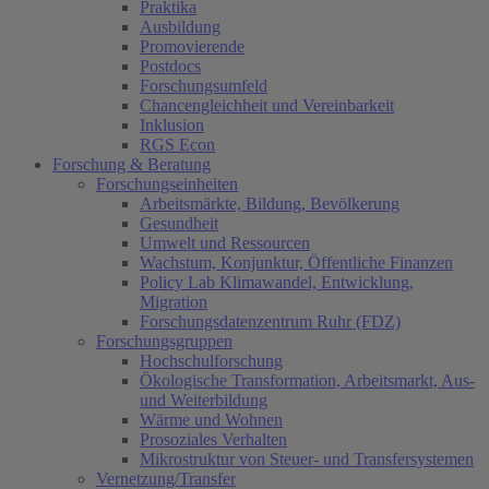
Praktika
Ausbildung
Promovierende
Postdocs
Forschungsumfeld
Chancengleichheit und Vereinbarkeit
Inklusion
RGS Econ
Forschung & Beratung
Forschungseinheiten
Arbeitsmärkte, Bildung, Bevölkerung
Gesundheit
Umwelt und Ressourcen
Wachstum, Konjunktur, Öffentliche Finanzen
Policy Lab Klimawandel, Entwicklung,
Migration
Forschungsdatenzentrum Ruhr (FDZ)
Forschungsgruppen
Hochschulforschung
Ökologische Transformation, Arbeitsmarkt, Aus-
und Weiterbildung
Wärme und Wohnen
Prosoziales Verhalten
Mikrostruktur von Steuer- und Transfersystemen
Vernetzung/Transfer