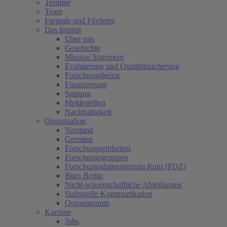
Termine
Team
Freunde und Förderer
Das Institut
Über uns
Geschichte
Mission Statement
Evaluierung und Qualitätssicherung
Forschungsbeirat
Finanzierung
Satzung
Meldestellen
Nachhaltigkeit
Organisation
Vorstand
Gremien
Forschungseinheiten
Forschungsgruppen
Forschungsdatenzentrum Ruhr (FDZ)
Büro Berlin
Nicht-wissenschaftliche Abteilungen
Stabsstelle Kommunikation
Organigramm
Karriere
Jobs