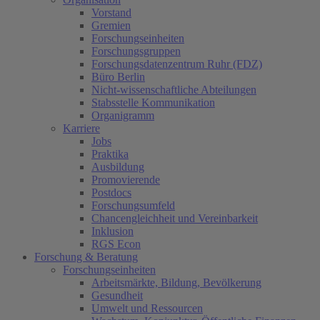
Vorstand
Gremien
Forschungseinheiten
Forschungsgruppen
Forschungsdatenzentrum Ruhr (FDZ)
Büro Berlin
Nicht-wissenschaftliche Abteilungen
Stabsstelle Kommunikation
Organigramm
Karriere
Jobs
Praktika
Ausbildung
Promovierende
Postdocs
Forschungsumfeld
Chancengleichheit und Vereinbarkeit
Inklusion
RGS Econ
Forschung & Beratung
Forschungseinheiten
Arbeitsmärkte, Bildung, Bevölkerung
Gesundheit
Umwelt und Ressourcen