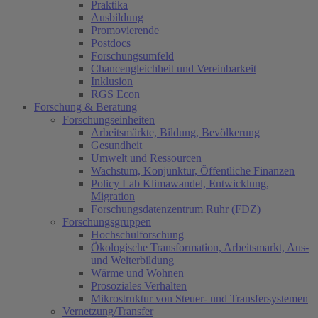
Praktika
Ausbildung
Promovierende
Postdocs
Forschungsumfeld
Chancengleichheit und Vereinbarkeit
Inklusion
RGS Econ
Forschung & Beratung
Forschungseinheiten
Arbeitsmärkte, Bildung, Bevölkerung
Gesundheit
Umwelt und Ressourcen
Wachstum, Konjunktur, Öffentliche Finanzen
Policy Lab Klimawandel, Entwicklung,
Migration
Forschungsdatenzentrum Ruhr (FDZ)
Forschungsgruppen
Hochschulforschung
Ökologische Transformation, Arbeitsmarkt, Aus-
und Weiterbildung
Wärme und Wohnen
Prosoziales Verhalten
Mikrostruktur von Steuer- und Transfersystemen
Vernetzung/Transfer