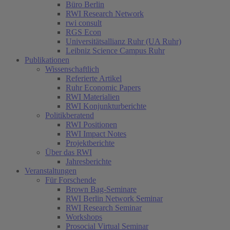
Büro Berlin
RWI Research Network
rwi consult
RGS Econ
Universitätsallianz Ruhr (UA Ruhr)
Leibniz Science Campus Ruhr
Publikationen
Wissenschaftlich
Referierte Artikel
Ruhr Economic Papers
RWI Materialien
RWI Konjunkturberichte
Politikberatend
RWI Positionen
RWI Impact Notes
Projektberichte
Über das RWI
Jahresberichte
Veranstaltungen
Für Forschende
Brown Bag-Seminare
RWI Berlin Network Seminar
RWI Research Seminar
Workshops
Prosocial Virtual Seminar