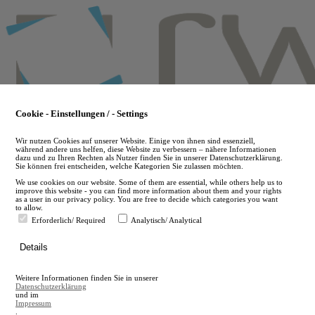
Skip
to
main
content
Cookie - Einstellungen / - Settings
Wir nutzen Cookies auf unserer Website. Einige von ihnen sind essenziell,
während andere uns helfen, diese Website zu verbessern – nähere Informationen
dazu und zu Ihren Rechten als Nutzer finden Sie in unserer Datenschutzerklärung.
Sie können frei entscheiden, welche Kategorien Sie zulassen möchten.
We use cookies on our website. Some of them are essential, while others help us to
improve this website - you can find more information about them and your rights
as a user in our privacy policy. You are free to decide which categories you want
to allow.
Erforderlich/ Required
Analytisch/ Analytical
de
Details
en
A
Weitere Informationen finden Sie in unserer
A
Datenschutzerklärung
und im
Impressum
.