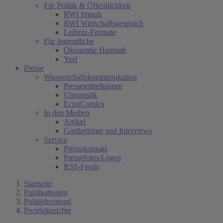
Für Politik & Öffentlichkeit
RWI Impuls
RWI Wirtschaftsgespräch
Leibniz-Formate
Für Jugendliche
Ökonomie Hautnah
Yes!
Presse
Wissenschaftskommunikation
Pressemitteilungen
Unstatistik
EconComics
In den Medien
Artikel
Gastbeiträge und Interviews
Service
Pressekontakt
Pressefotos/Logos
RSS-Feeds
Startseite
Publikationen
Politikberatend
Projektberichte