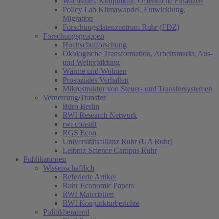
Wachstum, Konjunktur, Öffentliche Finanzen
Policy Lab Klimawandel, Entwicklung,
Migration
Forschungsdatenzentrum Ruhr (FDZ)
Forschungsgruppen
Hochschulforschung
Ökologische Transformation, Arbeitsmarkt, Aus-
und Weiterbildung
Wärme und Wohnen
Prosoziales Verhalten
Mikrostruktur von Steuer- und Transfersystemen
Vernetzung/Transfer
Büro Berlin
RWI Research Network
rwi consult
RGS Econ
Universitätsallianz Ruhr (UA Ruhr)
Leibniz Science Campus Ruhr
Publikationen
Wissenschaftlich
Referierte Artikel
Ruhr Economic Papers
RWI Materialien
RWI Konjunkturberichte
Politikberatend