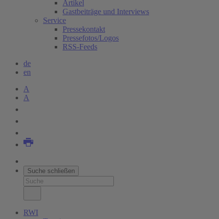
Artikel
Gastbeiträge und Interviews
Service
Pressekontakt
Pressefotos/Logos
RSS-Feeds
de
en
A
A
Suche schließen
RWI