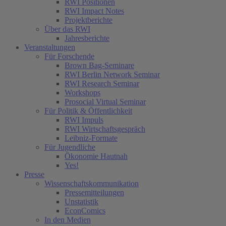
RWI Positionen
RWI Impact Notes
Projektberichte
Über das RWI
Jahresberichte
Veranstaltungen
Für Forschende
Brown Bag-Seminare
RWI Berlin Network Seminar
RWI Research Seminar
Workshops
Prosocial Virtual Seminar
Für Politik & Öffentlichkeit
RWI Impuls
RWI Wirtschaftsgespräch
Leibniz-Formate
Für Jugendliche
Ökonomie Hautnah
Yes!
Presse
Wissenschaftskommunikation
Pressemitteilungen
Unstatistik
EconComics
In den Medien