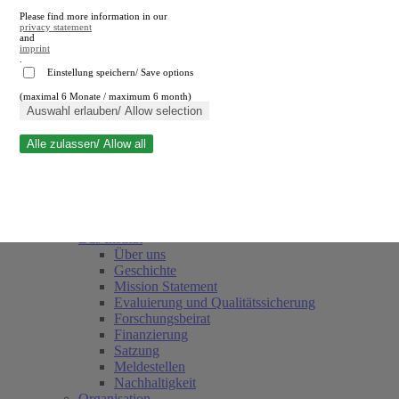
Please find more information in our
privacy statement
and
imprint
.
Einstellung speichern/ Save options
(maximal 6 Monate / maximum 6 month)
Suche schließen
Auswahl erlauben/ Allow selection
Alle zulassen/ Allow all
RWI
Termine
Team
Freunde und Förderer
Das Institut
Über uns
Geschichte
Mission Statement
Evaluierung und Qualitätssicherung
Forschungsbeirat
Finanzierung
Satzung
Meldestellen
Nachhaltigkeit
Organisation