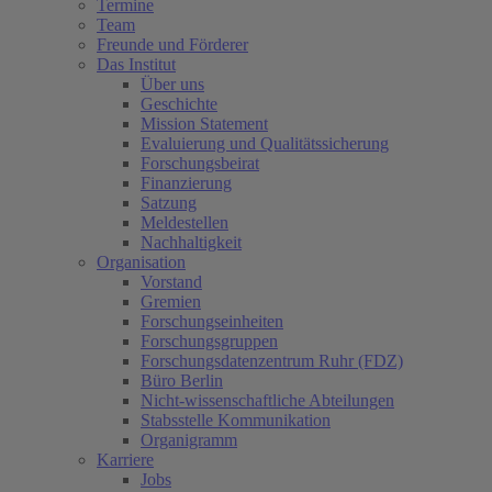
Termine
Team
Freunde und Förderer
Das Institut
Über uns
Geschichte
Mission Statement
Evaluierung und Qualitätssicherung
Forschungsbeirat
Finanzierung
Satzung
Meldestellen
Nachhaltigkeit
Organisation
Vorstand
Gremien
Forschungseinheiten
Forschungsgruppen
Forschungsdatenzentrum Ruhr (FDZ)
Büro Berlin
Nicht-wissenschaftliche Abteilungen
Stabsstelle Kommunikation
Organigramm
Karriere
Jobs