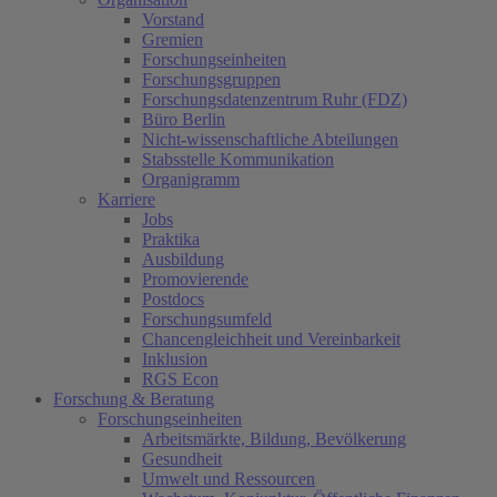
Vorstand
Gremien
Forschungseinheiten
Forschungsgruppen
Forschungsdatenzentrum Ruhr (FDZ)
Büro Berlin
Nicht-wissenschaftliche Abteilungen
Stabsstelle Kommunikation
Organigramm
Karriere
Jobs
Praktika
Ausbildung
Promovierende
Postdocs
Forschungsumfeld
Chancengleichheit und Vereinbarkeit
Inklusion
RGS Econ
Forschung & Beratung
Forschungseinheiten
Arbeitsmärkte, Bildung, Bevölkerung
Gesundheit
Umwelt und Ressourcen