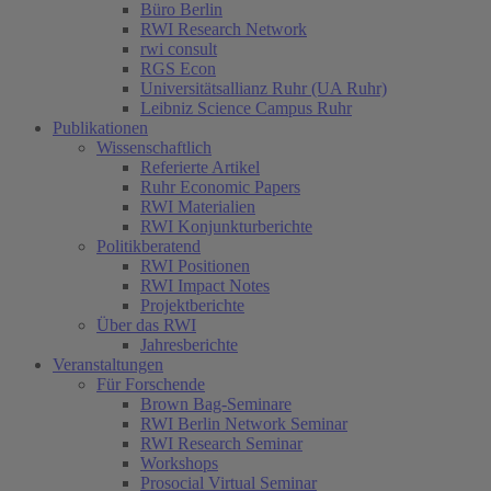
Büro Berlin
RWI Research Network
rwi consult
RGS Econ
Universitätsallianz Ruhr (UA Ruhr)
Leibniz Science Campus Ruhr
Publikationen
Wissenschaftlich
Referierte Artikel
Ruhr Economic Papers
RWI Materialien
RWI Konjunkturberichte
Politikberatend
RWI Positionen
RWI Impact Notes
Projektberichte
Über das RWI
Jahresberichte
Veranstaltungen
Für Forschende
Brown Bag-Seminare
RWI Berlin Network Seminar
RWI Research Seminar
Workshops
Prosocial Virtual Seminar