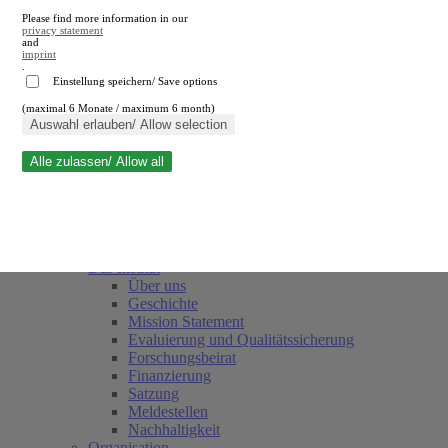
Please find more information in our
privacy statement
and
imprint
.
Einstellung speichern/ Save options
(maximal 6 Monate / maximum 6 month)
Suche schließen
Auswahl erlauben/ Allow selection
Alle zulassen/ Allow all
RWI
Termine
Team
Freunde und Förderer
Das Institut
Über uns
Geschichte
Mission Statement
Evaluierung und Qualitätssicherung
Forschungsbeirat
Finanzierung
Satzung
Meldestellen
Nachhaltigkeit
Organisation