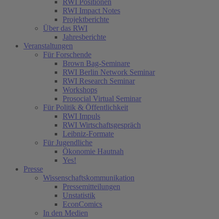
RWI Positionen
RWI Impact Notes
Projektberichte
Über das RWI
Jahresberichte
Veranstaltungen
Für Forschende
Brown Bag-Seminare
RWI Berlin Network Seminar
RWI Research Seminar
Workshops
Prosocial Virtual Seminar
Für Politik & Öffentlichkeit
RWI Impuls
RWI Wirtschaftsgespräch
Leibniz-Formate
Für Jugendliche
Ökonomie Hautnah
Yes!
Presse
Wissenschaftskommunikation
Pressemitteilungen
Unstatistik
EconComics
In den Medien