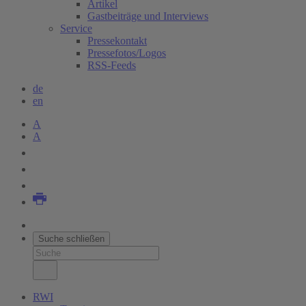
Artikel
Gastbeiträge und Interviews
Service
Pressekontakt
Pressefotos/Logos
RSS-Feeds
de
en
A
A
Suche schließen
RWI