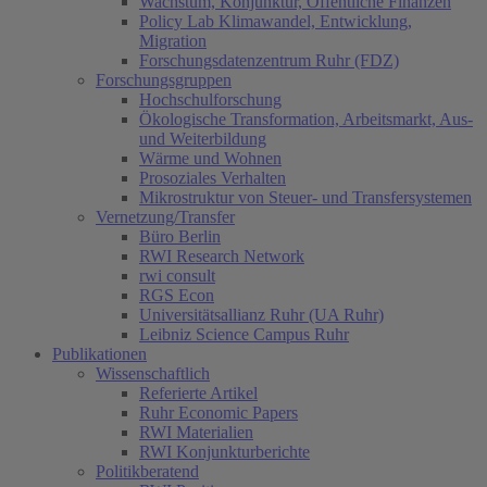
Wachstum, Konjunktur, Öffentliche Finanzen
Policy Lab Klimawandel, Entwicklung,
Migration
Forschungsdatenzentrum Ruhr (FDZ)
Forschungsgruppen
Hochschulforschung
Ökologische Transformation, Arbeitsmarkt, Aus-
und Weiterbildung
Wärme und Wohnen
Prosoziales Verhalten
Mikrostruktur von Steuer- und Transfersystemen
Vernetzung/Transfer
Büro Berlin
RWI Research Network
rwi consult
RGS Econ
Universitätsallianz Ruhr (UA Ruhr)
Leibniz Science Campus Ruhr
Publikationen
Wissenschaftlich
Referierte Artikel
Ruhr Economic Papers
RWI Materialien
RWI Konjunkturberichte
Politikberatend