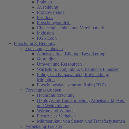
Praktika
Ausbildung
Promovierende
Postdocs
Forschungsumfeld
Chancengleichheit und Vereinbarkeit
Inklusion
RGS Econ
Forschung & Beratung
Forschungseinheiten
Arbeitsmärkte, Bildung, Bevölkerung
Gesundheit
Umwelt und Ressourcen
Wachstum, Konjunktur, Öffentliche Finanzen
Policy Lab Klimawandel, Entwicklung,
Migration
Forschungsdatenzentrum Ruhr (FDZ)
Forschungsgruppen
Hochschulforschung
Ökologische Transformation, Arbeitsmarkt, Aus-
und Weiterbildung
Wärme und Wohnen
Prosoziales Verhalten
Mikrostruktur von Steuer- und Transfersystemen
Vernetzung/Transfer