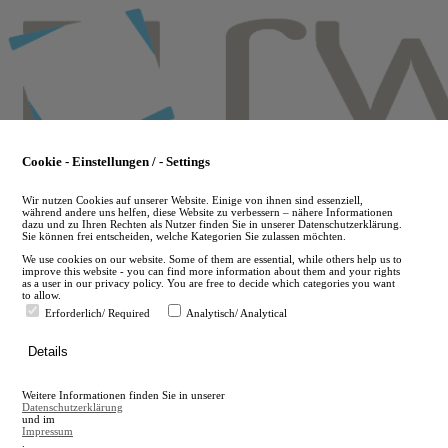
Skip
to
main
content
Cookie - Einstellungen / - Settings
Wir nutzen Cookies auf unserer Website. Einige von ihnen sind essenziell,
während andere uns helfen, diese Website zu verbessern – nähere Informationen
dazu und zu Ihren Rechten als Nutzer finden Sie in unserer Datenschutzerklärung.
Sie können frei entscheiden, welche Kategorien Sie zulassen möchten.
We use cookies on our website. Some of them are essential, while others help us to
improve this website - you can find more information about them and your rights
as a user in our privacy policy. You are free to decide which categories you want
to allow.
Erforderlich/ Required
Analytisch/ Analytical
de
Details
en
A
Weitere Informationen finden Sie in unserer
A
Datenschutzerklärung
und im
Impressum
.