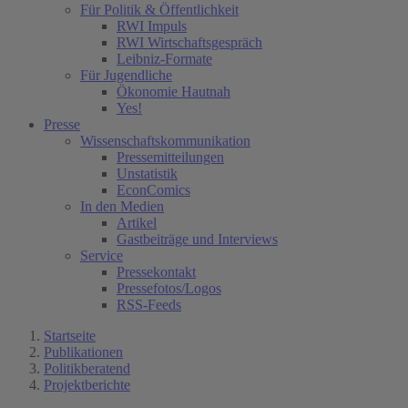
Für Politik & Öffentlichkeit
RWI Impuls
RWI Wirtschaftsgespräch
Leibniz-Formate
Für Jugendliche
Ökonomie Hautnah
Yes!
Presse
Wissenschaftskommunikation
Pressemitteilungen
Unstatistik
EconComics
In den Medien
Artikel
Gastbeiträge und Interviews
Service
Pressekontakt
Pressefotos/Logos
RSS-Feeds
Startseite
Publikationen
Politikberatend
Projektberichte