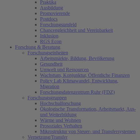
Praktika
Ausbildung
Promovierende
Postdocs
Forschungsumfeld
Chancengleichheit und Vereinbarkeit
Inklusion
RGS Econ
Forschung & Beratung
Forschungseinheiten
Arbeitsmärkte, Bildung, Bevölkerung
Gesundheit
Umwelt und Ressourcen
Wachstum, Konjunktur, Öffentliche Finanzen
Policy Lab Klimawandel, Entwicklung,
Migration
Forschungsdatenzentrum Ruhr (FDZ)
Forschungsgruppen
Hochschulforschung
Ökologische Transformation, Arbeitsmarkt, Aus-
und Weiterbildung
Wärme und Wohnen
Prosoziales Verhalten
Mikrostruktur von Steuer- und Transfersystemen
Vernetzung/Transfer