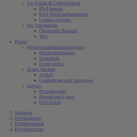
Für Politik & Öffentlichkeit
RWI Impuls
RWI Wirtschaftsgespräch
Leibniz-Formate
Für Jugendliche
Ökonomie Hautnah
Yes!
Presse
Wissenschaftskommunikation
Pressemitteilungen
Unstatistik
EconComics
In den Medien
Artikel
Gastbeiträge und Interviews
Service
Pressekontakt
Pressefotos/Logos
RSS-Feeds
Startseite
Publikationen
Politikberatend
Projektberichte