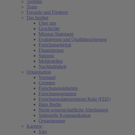
Termine
Team
Freunde und Förderer
Das Institut
Über uns
Geschichte
Mission Statement
Evaluierung und Qualitätssicherung
Forschungsbeirat
Finanzierung
Satzung
Meldestellen
Nachhaltigkeit
Organisation
Vorstand
Gremien
Forschungseinheiten
Forschungsgruppen
Forschungsdatenzentrum Ruhr (FDZ)
Büro Berlin
Nicht-wissenschaftliche Abteilungen
Stabsstelle Kommunikation
Organigramm
Karriere
Jobs