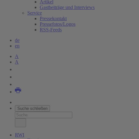
Artikel
Gastbeiträge und Interviews
Service
Pressekontakt
Pressefotos/Logos
RSS-Feeds
de
en
A
A
Suche schließen
RWI