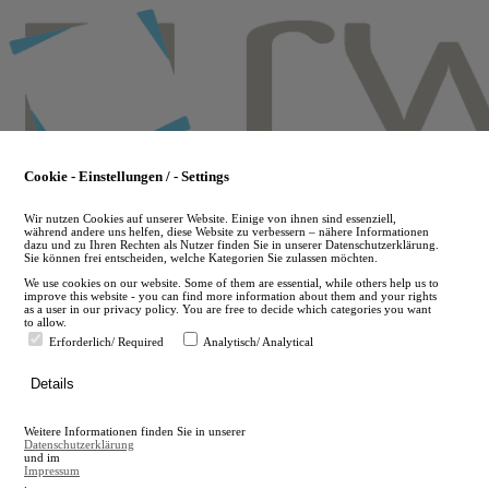
Skip
to
main
content
Cookie - Einstellungen / - Settings
Wir nutzen Cookies auf unserer Website. Einige von ihnen sind essenziell,
während andere uns helfen, diese Website zu verbessern – nähere Informationen
dazu und zu Ihren Rechten als Nutzer finden Sie in unserer Datenschutzerklärung.
Sie können frei entscheiden, welche Kategorien Sie zulassen möchten.
We use cookies on our website. Some of them are essential, while others help us to
improve this website - you can find more information about them and your rights
as a user in our privacy policy. You are free to decide which categories you want
to allow.
Erforderlich/ Required
Analytisch/ Analytical
de
Details
en
A
Weitere Informationen finden Sie in unserer
A
Datenschutzerklärung
und im
Impressum
.