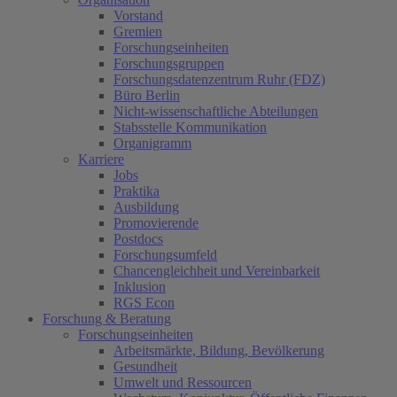
Vorstand
Gremien
Forschungseinheiten
Forschungsgruppen
Forschungsdatenzentrum Ruhr (FDZ)
Büro Berlin
Nicht-wissenschaftliche Abteilungen
Stabsstelle Kommunikation
Organigramm
Karriere
Jobs
Praktika
Ausbildung
Promovierende
Postdocs
Forschungsumfeld
Chancengleichheit und Vereinbarkeit
Inklusion
RGS Econ
Forschung & Beratung
Forschungseinheiten
Arbeitsmärkte, Bildung, Bevölkerung
Gesundheit
Umwelt und Ressourcen