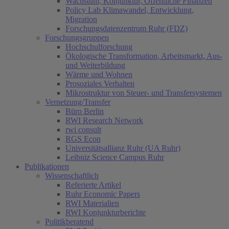
Wachstum, Konjunktur, Öffentliche Finanzen
Policy Lab Klimawandel, Entwicklung,
Migration
Forschungsdatenzentrum Ruhr (FDZ)
Forschungsgruppen
Hochschulforschung
Ökologische Transformation, Arbeitsmarkt, Aus-
und Weiterbildung
Wärme und Wohnen
Prosoziales Verhalten
Mikrostruktur von Steuer- und Transfersystemen
Vernetzung/Transfer
Büro Berlin
RWI Research Network
rwi consult
RGS Econ
Universitätsallianz Ruhr (UA Ruhr)
Leibniz Science Campus Ruhr
Publikationen
Wissenschaftlich
Referierte Artikel
Ruhr Economic Papers
RWI Materialien
RWI Konjunkturberichte
Politikberatend