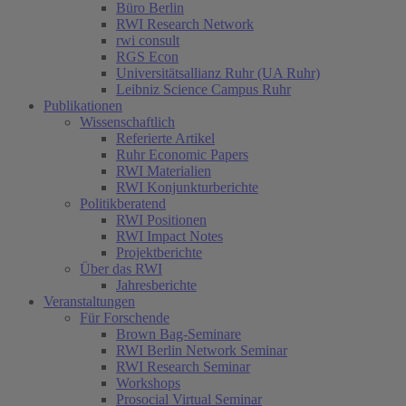
Büro Berlin
RWI Research Network
rwi consult
RGS Econ
Universitätsallianz Ruhr (UA Ruhr)
Leibniz Science Campus Ruhr
Publikationen
Wissenschaftlich
Referierte Artikel
Ruhr Economic Papers
RWI Materialien
RWI Konjunkturberichte
Politikberatend
RWI Positionen
RWI Impact Notes
Projektberichte
Über das RWI
Jahresberichte
Veranstaltungen
Für Forschende
Brown Bag-Seminare
RWI Berlin Network Seminar
RWI Research Seminar
Workshops
Prosocial Virtual Seminar