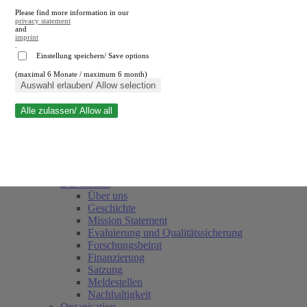
Please find more information in our
privacy statement
and
imprint
.
Einstellung speichern/ Save options
(maximal 6 Monate / maximum 6 month)
Suche schließen
Auswahl erlauben/ Allow selection
Alle zulassen/ Allow all
RWI
Termine
Team
Freunde und Förderer
Das Institut
Über uns
Geschichte
Mission Statement
Evaluierung und Qualitätssicherung
Forschungsbeirat
Finanzierung
Satzung
Meldestellen
Nachhaltigkeit
Organisation