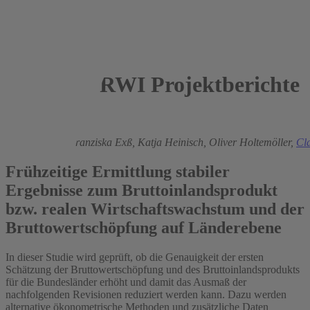
RWI Projektberichte
2024
Boris Blagov
,
Franziska Exß,
Katja Heinisch,
Oliver Holtemöller,
Cl
Frühzeitige Ermittlung stabiler
Ergebnisse zum Bruttoinlandsprodukt
bzw. realen Wirtschaftswachstum und der
Bruttowertschöpfung auf Länderebene
In dieser Studie wird geprüft, ob die Genauigkeit der ersten
Schätzung der Bruttowertschöpfung und des Bruttoinlandsprodukts
für die Bundesländer erhöht und damit das Ausmaß der
nachfolgenden Revisionen reduziert werden kann. Dazu werden
alternative ökonometrische Methoden und zusätzliche Daten