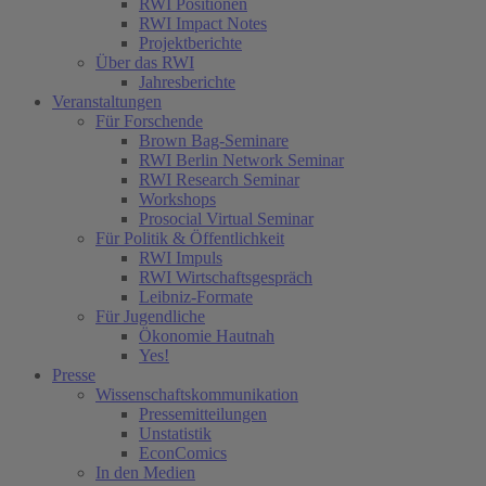
RWI Positionen
RWI Impact Notes
Projektberichte
Über das RWI
Jahresberichte
Veranstaltungen
Für Forschende
Brown Bag-Seminare
RWI Berlin Network Seminar
RWI Research Seminar
Workshops
Prosocial Virtual Seminar
Für Politik & Öffentlichkeit
RWI Impuls
RWI Wirtschaftsgespräch
Leibniz-Formate
Für Jugendliche
Ökonomie Hautnah
Yes!
Presse
Wissenschaftskommunikation
Pressemitteilungen
Unstatistik
EconComics
In den Medien