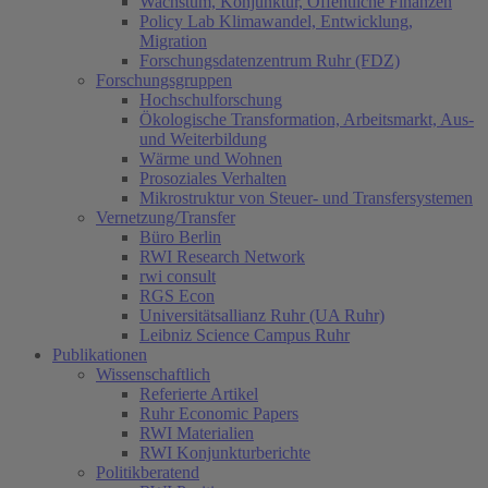
Wachstum, Konjunktur, Öffentliche Finanzen
Policy Lab Klimawandel, Entwicklung,
Migration
Forschungsdatenzentrum Ruhr (FDZ)
Forschungsgruppen
Hochschulforschung
Ökologische Transformation, Arbeitsmarkt, Aus-
und Weiterbildung
Wärme und Wohnen
Prosoziales Verhalten
Mikrostruktur von Steuer- und Transfersystemen
Vernetzung/Transfer
Büro Berlin
RWI Research Network
rwi consult
RGS Econ
Universitätsallianz Ruhr (UA Ruhr)
Leibniz Science Campus Ruhr
Publikationen
Wissenschaftlich
Referierte Artikel
Ruhr Economic Papers
RWI Materialien
RWI Konjunkturberichte
Politikberatend