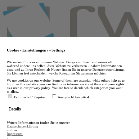
Skip
to
main
content
Cookie - Einstellungen / - Settings
Wir nutzen Cookies auf unserer Website. Einige von ihnen sind essenziell,
während andere uns helfen, diese Website zu verbessern – nähere Informationen
dazu und zu Ihren Rechten als Nutzer finden Sie in unserer Datenschutzerklärung.
Sie können frei entscheiden, welche Kategorien Sie zulassen möchten.
We use cookies on our website. Some of them are essential, while others help us to
improve this website - you can find more information about them and your rights
as a user in our privacy policy. You are free to decide which categories you want
to allow.
Erforderlich/ Required
Analytisch/ Analytical
de
Details
en
A
Weitere Informationen finden Sie in unserer
A
Datenschutzerklärung
und im
Impressum
.