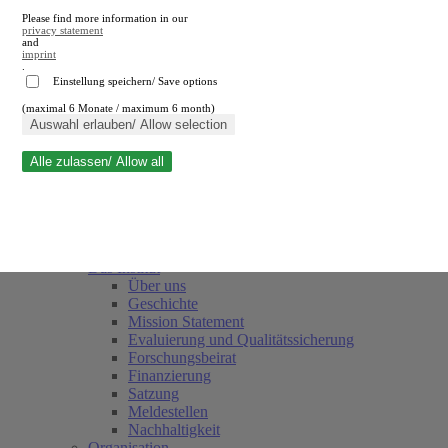
Please find more information in our
privacy statement
and
imprint
.
Einstellung speichern/ Save options
(maximal 6 Monate / maximum 6 month)
Suche schließen
Auswahl erlauben/ Allow selection
Alle zulassen/ Allow all
RWI
Termine
Team
Freunde und Förderer
Das Institut
Über uns
Geschichte
Mission Statement
Evaluierung und Qualitätssicherung
Forschungsbeirat
Finanzierung
Satzung
Meldestellen
Nachhaltigkeit
Organisation