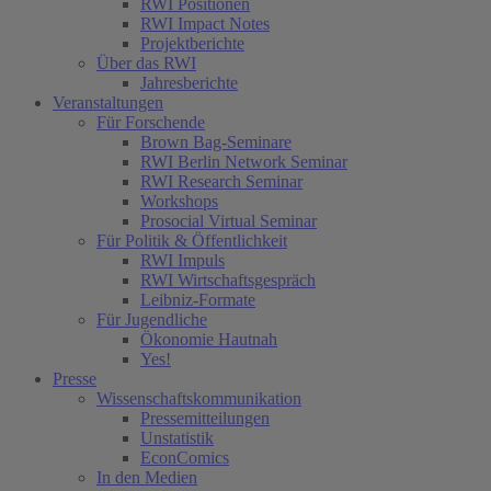
RWI Positionen
RWI Impact Notes
Projektberichte
Über das RWI
Jahresberichte
Veranstaltungen
Für Forschende
Brown Bag-Seminare
RWI Berlin Network Seminar
RWI Research Seminar
Workshops
Prosocial Virtual Seminar
Für Politik & Öffentlichkeit
RWI Impuls
RWI Wirtschaftsgespräch
Leibniz-Formate
Für Jugendliche
Ökonomie Hautnah
Yes!
Presse
Wissenschaftskommunikation
Pressemitteilungen
Unstatistik
EconComics
In den Medien