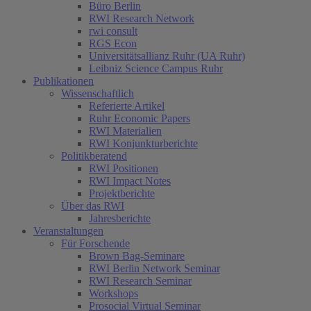
Büro Berlin
RWI Research Network
rwi consult
RGS Econ
Universitätsallianz Ruhr (UA Ruhr)
Leibniz Science Campus Ruhr
Publikationen
Wissenschaftlich
Referierte Artikel
Ruhr Economic Papers
RWI Materialien
RWI Konjunkturberichte
Politikberatend
RWI Positionen
RWI Impact Notes
Projektberichte
Über das RWI
Jahresberichte
Veranstaltungen
Für Forschende
Brown Bag-Seminare
RWI Berlin Network Seminar
RWI Research Seminar
Workshops
Prosocial Virtual Seminar