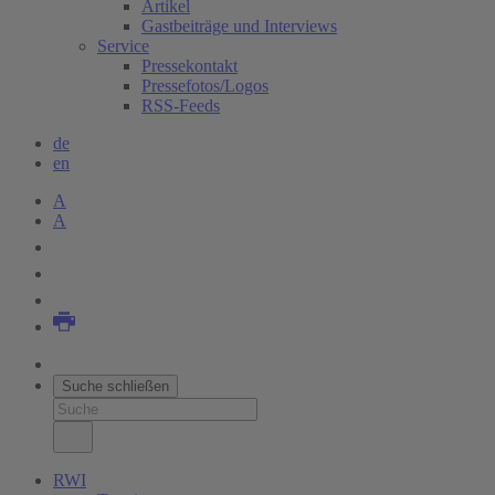
Artikel
Gastbeiträge und Interviews
Service
Pressekontakt
Pressefotos/Logos
RSS-Feeds
de
en
A
A
Suche schließen
RWI