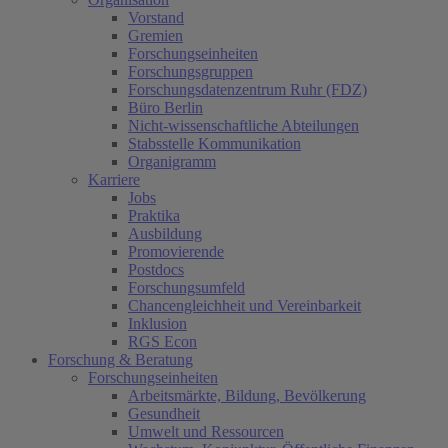
Vorstand
Gremien
Forschungseinheiten
Forschungsgruppen
Forschungsdatenzentrum Ruhr (FDZ)
Büro Berlin
Nicht-wissenschaftliche Abteilungen
Stabsstelle Kommunikation
Organigramm
Karriere
Jobs
Praktika
Ausbildung
Promovierende
Postdocs
Forschungsumfeld
Chancengleichheit und Vereinbarkeit
Inklusion
RGS Econ
Forschung & Beratung
Forschungseinheiten
Arbeitsmärkte, Bildung, Bevölkerung
Gesundheit
Umwelt und Ressourcen