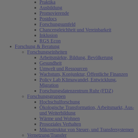
Praktika
Ausbildung
Promovierende
Postdocs
Forschungsumfeld
Chancengleichheit und Vereinbarkeit
Inklusion
RGS Econ
Forschung & Beratung
Forschungseinheiten
Arbeitsmärkte, Bildung, Bevölkerung
Gesundheit
Umwelt und Ressourcen
Wachstum, Konjunktur, Öffentliche Finanzen
Policy Lab Klimawandel, Entwicklung,
Migration
Forschungsdatenzentrum Ruhr (FDZ)
Forschungsgruppen
Hochschulforschung
Ökologische Transformation, Arbeitsmarkt, Aus-
und Weiterbildung
Wärme und Wohnen
Prosoziales Verhalten
Mikrostruktur von Steuer- und Transfersystemen
Vernetzung/Transfer