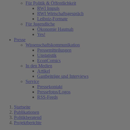
Für Politik & Öffentlichkeit
RWI Impuls
RWI Wirtschaftsgespräch
Leibniz-Formate
Für Jugendliche
Ökonomie Hautnah
Yes!
Presse
Wissenschaftskommunikation
Pressemitteilungen
Unstatistik
EconComics
In den Medien
Artikel
Gastbeiträge und Interviews
Service
Pressekontakt
Pressefotos/Logos
RSS-Feeds
Startseite
Publikationen
Politikberatend
Projektberichte