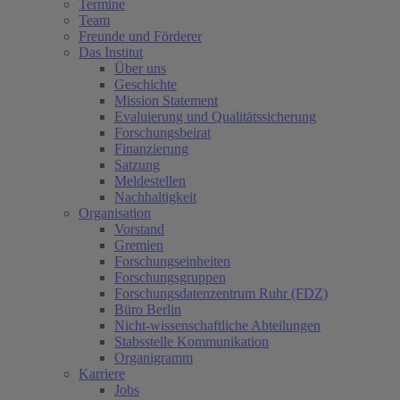
Termine
Team
Freunde und Förderer
Das Institut
Über uns
Geschichte
Mission Statement
Evaluierung und Qualitätssicherung
Forschungsbeirat
Finanzierung
Satzung
Meldestellen
Nachhaltigkeit
Organisation
Vorstand
Gremien
Forschungseinheiten
Forschungsgruppen
Forschungsdatenzentrum Ruhr (FDZ)
Büro Berlin
Nicht-wissenschaftliche Abteilungen
Stabsstelle Kommunikation
Organigramm
Karriere
Jobs