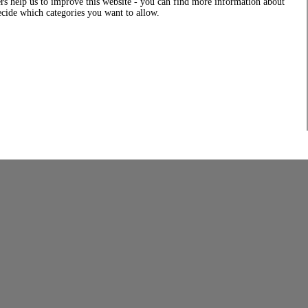
rs help us to improve this website - you can find more information about
decide which categories you want to allow.