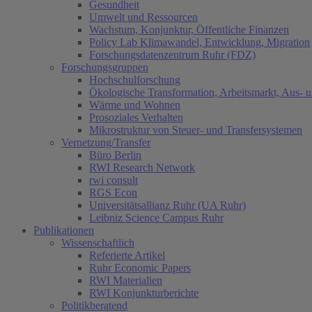
Gesundheit
Umwelt und Ressourcen
Wachstum, Konjunktur, Öffentliche Finanzen
Policy Lab Klimawandel, Entwicklung, Migration
Forschungsdatenzentrum Ruhr (FDZ)
Forschungsgruppen
Hochschulforschung
Ökologische Transformation, Arbeitsmarkt, Aus- 
Wärme und Wohnen
Prosoziales Verhalten
Mikrostruktur von Steuer- und Transfersystemen
Vernetzung/Transfer
Büro Berlin
RWI Research Network
rwi consult
RGS Econ
Universitätsallianz Ruhr (UA Ruhr)
Leibniz Science Campus Ruhr
Publikationen
Wissenschaftlich
Referierte Artikel
Ruhr Economic Papers
RWI Materialien
RWI Konjunkturberichte
Politikberatend