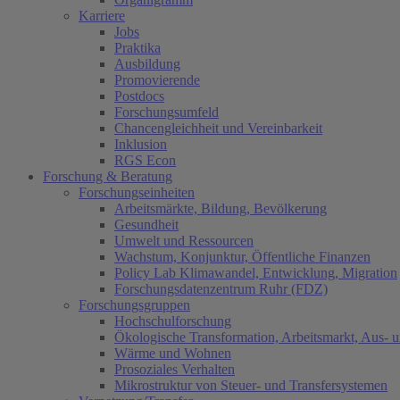
Karriere
Jobs
Praktika
Ausbildung
Promovierende
Postdocs
Forschungsumfeld
Chancengleichheit und Vereinbarkeit
Inklusion
RGS Econ
Forschung & Beratung
Forschungseinheiten
Arbeitsmärkte, Bildung, Bevölkerung
Gesundheit
Umwelt und Ressourcen
Wachstum, Konjunktur, Öffentliche Finanzen
Policy Lab Klimawandel, Entwicklung, Migration
Forschungsdatenzentrum Ruhr (FDZ)
Forschungsgruppen
Hochschulforschung
Ökologische Transformation, Arbeitsmarkt, Aus- 
Wärme und Wohnen
Prosoziales Verhalten
Mikrostruktur von Steuer- und Transfersystemen