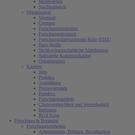
Meldestellen
Nachhaltigkeit
Organisation
Vorstand
Gremien
Forschungseinheiten
Forschungsgruppen
Forschungsdatenzentrum Ruhr (FDZ)
Büro Berlin
Nicht-wissenschaftliche Abteilungen
Stabsstelle Kommunikation
Organigramm
Karriere
Jobs
Praktika
Ausbildung
Promovierende
Postdocs
Forschungsumfeld
Chancengleichheit und Vereinbarkeit
Inklusion
RGS Econ
Forschung & Beratung
Forschungseinheiten
Arbeitsmärkte, Bildung, Bevölkerung