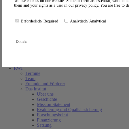
A
We use cookies on our website. Some of them are essential, while othe
them and your rights as a user in our privacy policy. You are free to 
Erforderlich/ Required
Analytisch/ Analytical
Details
Suche schließen
RWI
Termine
Team
Freunde und Förderer
Das Institut
Über uns
Geschichte
Mission Statement
Evaluierung und Qualitätssicherung
Forschungsbeirat
Finanzierung
Satzung