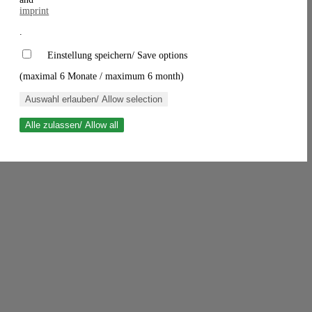
imprint
.
Einstellung speichern/ Save options
(maximal 6 Monate / maximum 6 month)
Auswahl erlauben/ Allow selection
Alle zulassen/ Allow all