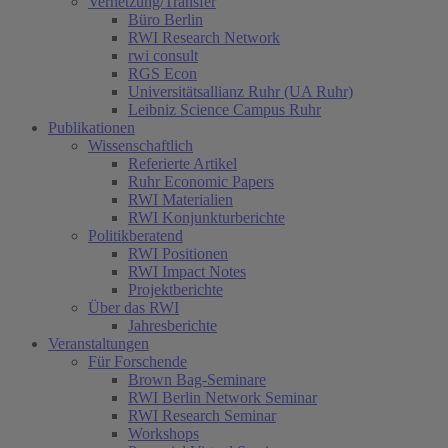
Vernetzung/Transfer
Büro Berlin
RWI Research Network
rwi consult
RGS Econ
Universitätsallianz Ruhr (UA Ruhr)
Leibniz Science Campus Ruhr
Publikationen
Wissenschaftlich
Referierte Artikel
Ruhr Economic Papers
RWI Materialien
RWI Konjunkturberichte
Politikberatend
RWI Positionen
RWI Impact Notes
Projektberichte
Über das RWI
Jahresberichte
Veranstaltungen
Für Forschende
Brown Bag-Seminare
RWI Berlin Network Seminar
RWI Research Seminar
Workshops