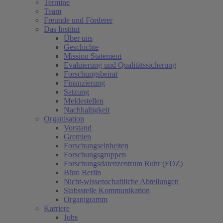
Termine
Team
Freunde und Förderer
Das Institut
Über uns
Geschichte
Mission Statement
Evaluierung und Qualitätssicherung
Forschungsbeirat
Finanzierung
Satzung
Meldestellen
Nachhaltigkeit
Organisation
Vorstand
Gremien
Forschungseinheiten
Forschungsgruppen
Forschungsdatenzentrum Ruhr (FDZ)
Büro Berlin
Nicht-wissenschaftliche Abteilungen
Stabsstelle Kommunikation
Organigramm
Karriere
Jobs