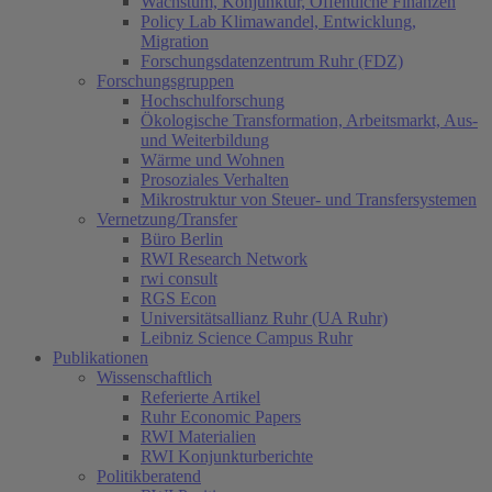
Wachstum, Konjunktur, Öffentliche Finanzen
Policy Lab Klimawandel, Entwicklung,
Migration
Forschungsdatenzentrum Ruhr (FDZ)
Forschungsgruppen
Hochschulforschung
Ökologische Transformation, Arbeitsmarkt, Aus-
und Weiterbildung
Wärme und Wohnen
Prosoziales Verhalten
Mikrostruktur von Steuer- und Transfersystemen
Vernetzung/Transfer
Büro Berlin
RWI Research Network
rwi consult
RGS Econ
Universitätsallianz Ruhr (UA Ruhr)
Leibniz Science Campus Ruhr
Publikationen
Wissenschaftlich
Referierte Artikel
Ruhr Economic Papers
RWI Materialien
RWI Konjunkturberichte
Politikberatend