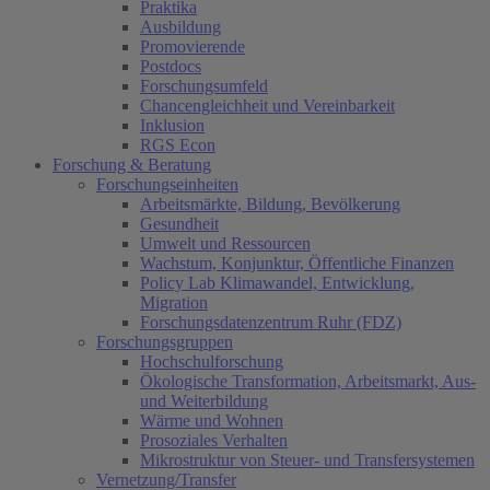
Praktika
Ausbildung
Promovierende
Postdocs
Forschungsumfeld
Chancengleichheit und Vereinbarkeit
Inklusion
RGS Econ
Forschung & Beratung
Forschungseinheiten
Arbeitsmärkte, Bildung, Bevölkerung
Gesundheit
Umwelt und Ressourcen
Wachstum, Konjunktur, Öffentliche Finanzen
Policy Lab Klimawandel, Entwicklung,
Migration
Forschungsdatenzentrum Ruhr (FDZ)
Forschungsgruppen
Hochschulforschung
Ökologische Transformation, Arbeitsmarkt, Aus-
und Weiterbildung
Wärme und Wohnen
Prosoziales Verhalten
Mikrostruktur von Steuer- und Transfersystemen
Vernetzung/Transfer