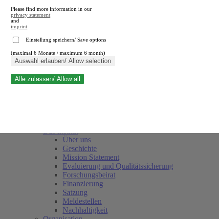
Please find more information in our
privacy statement
and
imprint
.
Einstellung speichern/ Save options
(maximal 6 Monate / maximum 6 month)
Suche schließen
Auswahl erlauben/ Allow selection
Alle zulassen/ Allow all
RWI
Termine
Team
Freunde und Förderer
Das Institut
Über uns
Geschichte
Mission Statement
Evaluierung und Qualitätssicherung
Forschungsbeirat
Finanzierung
Satzung
Meldestellen
Nachhaltigkeit
Organisation