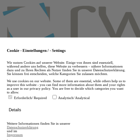
Skip
to
main
content
Cookie - Einstellungen / - Settings
Wir nutzen Cookies auf unserer Website. Einige von ihnen sind essenziell,
während andere uns helfen, diese Website zu verbessern – nähere Informationen
dazu und zu Ihren Rechten als Nutzer finden Sie in unserer Datenschutzerklärung.
Sie können frei entscheiden, welche Kategorien Sie zulassen möchten.
We use cookies on our website. Some of them are essential, while others help us to
improve this website - you can find more information about them and your rights
as a user in our privacy policy. You are free to decide which categories you want
to allow.
Erforderlich/ Required
Analytisch/ Analytical
de
Details
en
A
Weitere Informationen finden Sie in unserer
A
Datenschutzerklärung
und im
Impressum
.