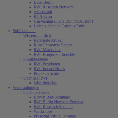
Büro Berlin
RWI Research Network
rwi consult
RGS Econ
Universitätsallianz Ruhr (UA Ruhr)
Leibniz Science Campus Ruhr
Publikationen
Wissenschaftlich
Referierte Artikel
Ruhr Economic Papers
RWI Materialien
RWI Konjunkturberichte
Politikberatend
RWI Positionen
RWI Impact Notes
Projektberichte
Über das RWI
Jahresberichte
Veranstaltungen
Für Forschende
Brown Bag-Seminare
RWI Berlin Network Seminar
RWI Research Seminar
Workshops
Prosocial Virtual Seminar