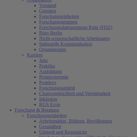
Vorstand
Gremien
Forschungseinheiten
Forschungsgruppen
Forschungsdatenzentrum Ruhr (FDZ)
Büro Berlin
Nicht-wissenschaftliche Abteilungen
Stabsstelle Kommunikation
Organigramm
Karriere
Jobs
Praktika
Ausbildung
Promovierende
Postdocs
Forschungsumfeld
Chancengleichheit und Vereinbarkeit
Inklusion
RGS Econ
Forschung & Beratung
Forschungseinheiten
Arbeitsmärkte, Bildung, Bevölkerung
Gesundheit
Umwelt und Ressourcen