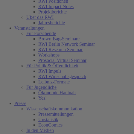
RWI Positionen
RWI Impact Notes
Projektberichte
Über das RWI
Jahresberichte
Veranstaltungen
Für Forschende
Brown Bag-Seminare
RWI Berlin Network Seminar
RWI Research Seminar
Workshops
Prosocial Virtual Seminar
Für Politik & Öffentlichkeit
RWI Impuls
RWI Wirtschaftsgespräch
Leibniz-Formate
Für Jugendliche
Ökonomie Hautnah
Yes!
Presse
Wissenschaftskommunikation
Pressemitteilungen
Unstatistik
EconComics
In den Medien