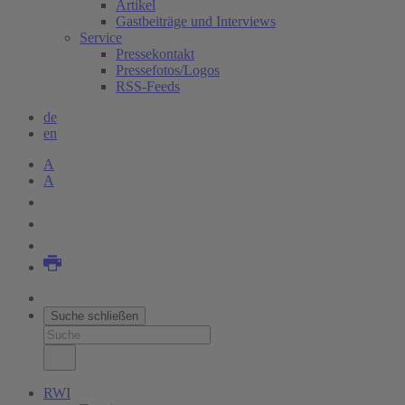
Artikel
Gastbeiträge und Interviews
Service
Pressekontakt
Pressefotos/Logos
RSS-Feeds
de
en
A
A
Suche schließen
RWI