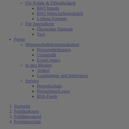
Für Politik & Öffentlichkeit
RWI Impuls
RWI Wirtschaftsgespräch
Leibniz-Formate
Für Jugendliche
Ökonomie Hautnah
Yes!
Presse
Wissenschaftskommunikation
Pressemitteilungen
Unstatistik
EconComics
In den Medien
Artikel
Gastbeiträge und Interviews
Service
Pressekontakt
Pressefotos/Logos
RSS-Feeds
Startseite
Publikationen
Politikberatend
Projektberichte