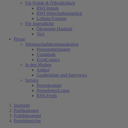
Für Politik & Öffentlichkeit
RWI Impuls
RWI Wirtschaftsgespräch
Leibniz-Formate
Für Jugendliche
Ökonomie Hautnah
Yes!
Presse
Wissenschaftskommunikation
Pressemitteilungen
Unstatistik
EconComics
In den Medien
Artikel
Gastbeiträge und Interviews
Service
Pressekontakt
Pressefotos/Logos
RSS-Feeds
Startseite
Publikationen
Politikberatend
Projektberichte