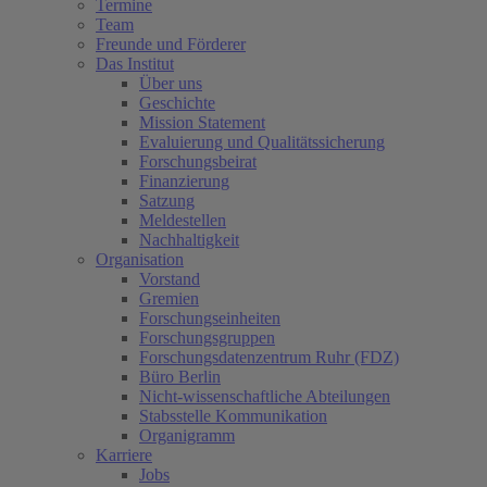
Termine
Team
Freunde und Förderer
Das Institut
Über uns
Geschichte
Mission Statement
Evaluierung und Qualitätssicherung
Forschungsbeirat
Finanzierung
Satzung
Meldestellen
Nachhaltigkeit
Organisation
Vorstand
Gremien
Forschungseinheiten
Forschungsgruppen
Forschungsdatenzentrum Ruhr (FDZ)
Büro Berlin
Nicht-wissenschaftliche Abteilungen
Stabsstelle Kommunikation
Organigramm
Karriere
Jobs