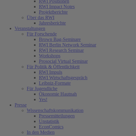
RWI Positionen
RWI Impact Notes
Projektberichte
Über das RWI
Jahresberichte
Veranstaltungen
Für Forschende
Brown Bag-Seminare
RWI Berlin Network Seminar
RWI Research Seminar
Workshops
Prosocial Virtual Seminar
Für Politik & Öffentlichkeit
RWI Impuls
RWI Wirtschaftsgespräch
Leibniz-Formate
Für Jugendliche
Ökonomie Hautnah
Yes!
Presse
Wissenschaftskommunikation
Pressemitteilungen
Unstatistik
EconComics
In den Medien