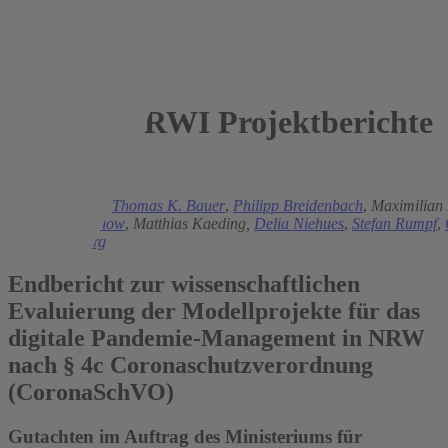
RWI Projektberichte
2022
Mark A. Andor
,
Thomas K. Bauer
,
Philipp Breidenbach
,
Maximilian 
Christian Hoenow
,
Matthias Kaeding,
Delia Niehues
,
Stefan Rumpf
,
Lukas Tomberg
Endbericht zur wissenschaftlichen
Evaluierung der Modellprojekte für das
digitale Pandemie-Management in NRW
nach § 4c Coronaschutzverordnung
(CoronaSchVO)
Gutachten im Auftrag des Ministeriums für