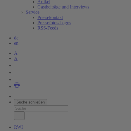
Artikel
Gastbeiträge und Interviews
Service
Pressekontakt
Pressefotos/Logos
RSS-Feeds
de
en
A
A
Suche schließen
RWI