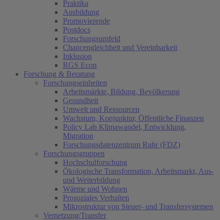
Praktika
Ausbildung
Promovierende
Postdocs
Forschungsumfeld
Chancengleichheit und Vereinbarkeit
Inklusion
RGS Econ
Forschung & Beratung
Forschungseinheiten
Arbeitsmärkte, Bildung, Bevölkerung
Gesundheit
Umwelt und Ressourcen
Wachstum, Konjunktur, Öffentliche Finanzen
Policy Lab Klimawandel, Entwicklung,
Migration
Forschungsdatenzentrum Ruhr (FDZ)
Forschungsgruppen
Hochschulforschung
Ökologische Transformation, Arbeitsmarkt, Aus-
und Weiterbildung
Wärme und Wohnen
Prosoziales Verhalten
Mikrostruktur von Steuer- und Transfersystemen
Vernetzung/Transfer