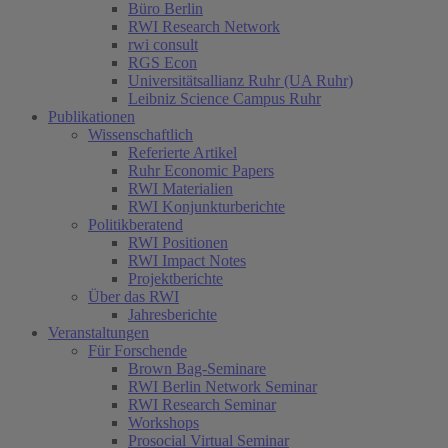
Büro Berlin
RWI Research Network
rwi consult
RGS Econ
Universitätsallianz Ruhr (UA Ruhr)
Leibniz Science Campus Ruhr
Publikationen
Wissenschaftlich
Referierte Artikel
Ruhr Economic Papers
RWI Materialien
RWI Konjunkturberichte
Politikberatend
RWI Positionen
RWI Impact Notes
Projektberichte
Über das RWI
Jahresberichte
Veranstaltungen
Für Forschende
Brown Bag-Seminare
RWI Berlin Network Seminar
RWI Research Seminar
Workshops
Prosocial Virtual Seminar