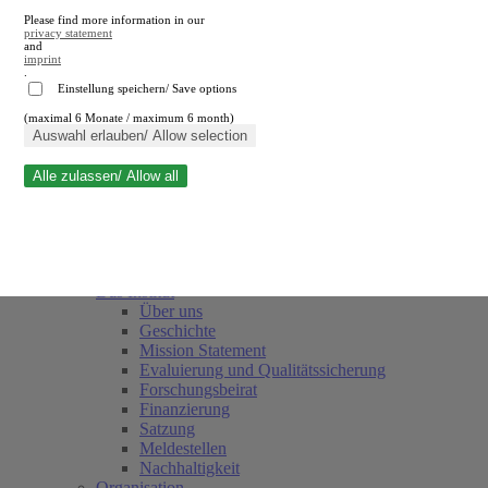
Please find more information in our
privacy statement
and
imprint
.
Einstellung speichern/ Save options
(maximal 6 Monate / maximum 6 month)
Suche schließen
Auswahl erlauben/ Allow selection
Alle zulassen/ Allow all
RWI
Termine
Team
Freunde und Förderer
Das Institut
Über uns
Geschichte
Mission Statement
Evaluierung und Qualitätssicherung
Forschungsbeirat
Finanzierung
Satzung
Meldestellen
Nachhaltigkeit
Organisation