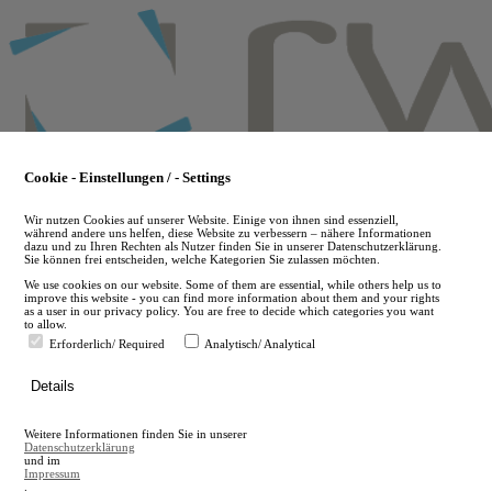
Skip
to
main
content
Cookie - Einstellungen / - Settings
Wir nutzen Cookies auf unserer Website. Einige von ihnen sind essenziell,
während andere uns helfen, diese Website zu verbessern – nähere Informationen
dazu und zu Ihren Rechten als Nutzer finden Sie in unserer Datenschutzerklärung.
Sie können frei entscheiden, welche Kategorien Sie zulassen möchten.
We use cookies on our website. Some of them are essential, while others help us to
improve this website - you can find more information about them and your rights
as a user in our privacy policy. You are free to decide which categories you want
to allow.
Erforderlich/ Required
Analytisch/ Analytical
de
Details
en
A
Weitere Informationen finden Sie in unserer
A
Datenschutzerklärung
und im
Impressum
.