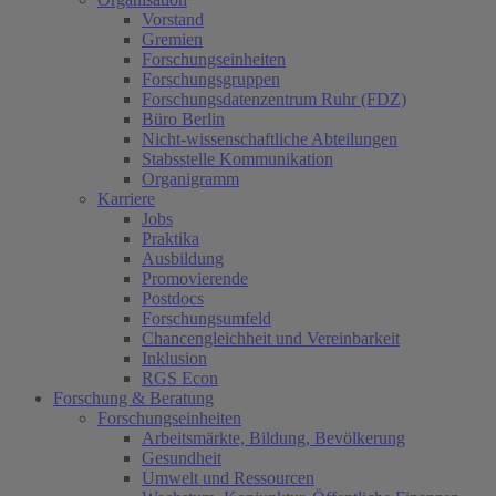
Vorstand
Gremien
Forschungseinheiten
Forschungsgruppen
Forschungsdatenzentrum Ruhr (FDZ)
Büro Berlin
Nicht-wissenschaftliche Abteilungen
Stabsstelle Kommunikation
Organigramm
Karriere
Jobs
Praktika
Ausbildung
Promovierende
Postdocs
Forschungsumfeld
Chancengleichheit und Vereinbarkeit
Inklusion
RGS Econ
Forschung & Beratung
Forschungseinheiten
Arbeitsmärkte, Bildung, Bevölkerung
Gesundheit
Umwelt und Ressourcen