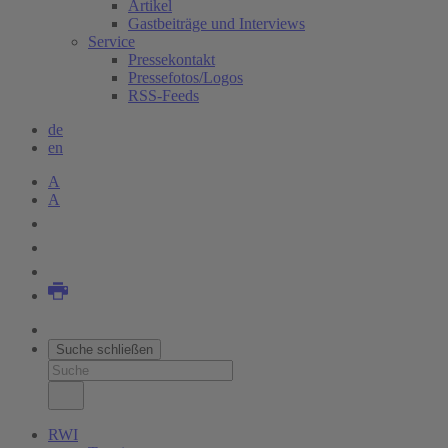
Artikel
Gastbeiträge und Interviews
Service
Pressekontakt
Pressefotos/Logos
RSS-Feeds
de
en
A
A
Suche schließen
RWI