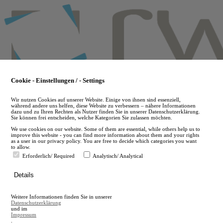
Skip
to
main
content
Cookie - Einstellungen / - Settings
Wir nutzen Cookies auf unserer Website. Einige von ihnen sind essenziell,
während andere uns helfen, diese Website zu verbessern – nähere Informationen
dazu und zu Ihren Rechten als Nutzer finden Sie in unserer Datenschutzerklärung.
Sie können frei entscheiden, welche Kategorien Sie zulassen möchten.
We use cookies on our website. Some of them are essential, while others help us to
improve this website - you can find more information about them and your rights
as a user in our privacy policy. You are free to decide which categories you want
to allow.
Erforderlich/ Required
Analytisch/ Analytical
de
Details
en
A
Weitere Informationen finden Sie in unserer
A
Datenschutzerklärung
und im
Impressum
.