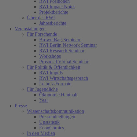
RWI Positionen
RWI Impact Notes
Projektberichte
Über das RWI
Jahresberichte
Veranstaltungen
Für Forschende
Brown Bag-Seminare
RWI Berlin Network Seminar
RWI Research Seminar
Workshops
Prosocial Virtual Seminar
Für Politik & Öffentlichkeit
RWI Impuls
RWI Wirtschaftsgespräch
Leibniz-Formate
Für Jugendliche
Ökonomie Hautnah
Yes!
Presse
Wissenschaftskommunikation
Pressemitteilungen
Unstatistik
EconComics
In den Medien