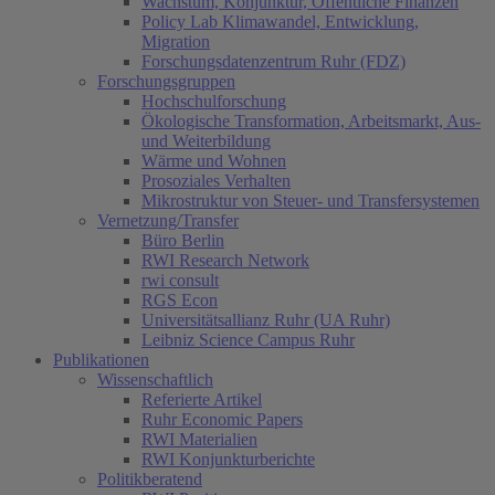
Wachstum, Konjunktur, Öffentliche Finanzen
Policy Lab Klimawandel, Entwicklung,
Migration
Forschungsdatenzentrum Ruhr (FDZ)
Forschungsgruppen
Hochschulforschung
Ökologische Transformation, Arbeitsmarkt, Aus-
und Weiterbildung
Wärme und Wohnen
Prosoziales Verhalten
Mikrostruktur von Steuer- und Transfersystemen
Vernetzung/Transfer
Büro Berlin
RWI Research Network
rwi consult
RGS Econ
Universitätsallianz Ruhr (UA Ruhr)
Leibniz Science Campus Ruhr
Publikationen
Wissenschaftlich
Referierte Artikel
Ruhr Economic Papers
RWI Materialien
RWI Konjunkturberichte
Politikberatend