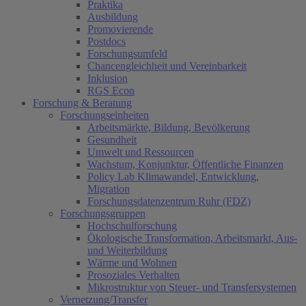
Praktika
Ausbildung
Promovierende
Postdocs
Forschungsumfeld
Chancengleichheit und Vereinbarkeit
Inklusion
RGS Econ
Forschung & Beratung
Forschungseinheiten
Arbeitsmärkte, Bildung, Bevölkerung
Gesundheit
Umwelt und Ressourcen
Wachstum, Konjunktur, Öffentliche Finanzen
Policy Lab Klimawandel, Entwicklung,
Migration
Forschungsdatenzentrum Ruhr (FDZ)
Forschungsgruppen
Hochschulforschung
Ökologische Transformation, Arbeitsmarkt, Aus-
und Weiterbildung
Wärme und Wohnen
Prosoziales Verhalten
Mikrostruktur von Steuer- und Transfersystemen
Vernetzung/Transfer