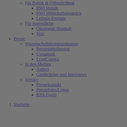
Für Politik & Öffentlichkeit
RWI Impuls
RWI Wirtschaftsgespräch
Leibniz-Formate
Für Jugendliche
Ökonomie Hautnah
Yes!
Presse
Wissenschaftskommunikation
Pressemitteilungen
Unstatistik
EconComics
In den Medien
Artikel
Gastbeiträge und Interviews
Service
Pressekontakt
Pressefotos/Logos
RSS-Feeds
Startseite