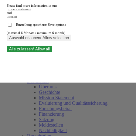
Please find more information in our
privacy statement
and
imprint
.
Einstellung speichern/ Save options
(maximal 6 Monate / maximum 6 month)
Suche schließen
Auswahl erlauben/ Allow selection
Alle zulassen/ Allow all
RWI
Termine
Team
Freunde und Förderer
Das Institut
Über uns
Geschichte
Mission Statement
Evaluierung und Qualitätssicherung
Forschungsbeirat
Finanzierung
Satzung
Meldestellen
Nachhaltigkeit
Organisation