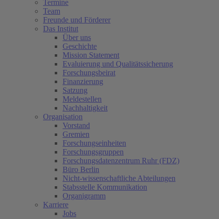
Termine
Team
Freunde und Förderer
Das Institut
Über uns
Geschichte
Mission Statement
Evaluierung und Qualitätssicherung
Forschungsbeirat
Finanzierung
Satzung
Meldestellen
Nachhaltigkeit
Organisation
Vorstand
Gremien
Forschungseinheiten
Forschungsgruppen
Forschungsdatenzentrum Ruhr (FDZ)
Büro Berlin
Nicht-wissenschaftliche Abteilungen
Stabsstelle Kommunikation
Organigramm
Karriere
Jobs