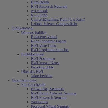
Büro Berlin
RWI Research Network
rwi consult
RGS Econ
Universitätsallianz Ruhr (UA Ruhr)
Leibniz Science Campus Ruhr
Publikationen
Wissenschaftlich
Referierte Artikel
Ruhr Economic Papers
RWI Materialien
RWI Konjunkturberichte
Politikberatend
RWI Positionen
RWI Impact Notes
Projektberichte
Über das RWI
Jahresberichte
Veranstaltungen
Für Forschende
Brown Bag-Seminare
RWI Berlin Network Seminar
RWI Research Seminar
Workshops
Prosocial Virtual Seminar