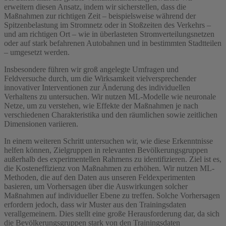
erweitern diesen Ansatz, indem wir sicherstellen, dass die
Maßnahmen zur richtigen Zeit – beispielsweise während der
Spitzenbelastung im Stromnetz oder in Stoßzeiten des Verkehrs –
und am richtigen Ort – wie in überlasteten Stromverteilungsnetzen
oder auf stark befahrenen Autobahnen und in bestimmten Stadtteilen
– umgesetzt werden.
Insbesondere führen wir groß angelegte Umfragen und
Feldversuche durch, um die Wirksamkeit vielversprechender
innovativer Interventionen zur Änderung des individuellen
Verhaltens zu untersuchen. Wir nutzen ML-Modelle wie neuronale
Netze, um zu verstehen, wie Effekte der Maßnahmen je nach
verschiedenen Charakteristika und den räumlichen sowie zeitlichen
Dimensionen variieren.
In einem weiteren Schritt untersuchen wir, wie diese Erkenntnisse
helfen können, Zielgruppen in relevanten Bevölkerungsgruppen
außerhalb des experimentellen Rahmens zu identifizieren. Ziel ist es,
die Kosteneffizienz von Maßnahmen zu erhöhen. Wir nutzen ML-
Methoden, die auf den Daten aus unseren Feldexperimenten
basieren, um Vorhersagen über die Auswirkungen solcher
Maßnahmen auf individueller Ebene zu treffen. Solche Vorhersagen
erfordern jedoch, dass wir Muster aus den Trainingsdaten
verallgemeinern. Dies stellt eine große Herausforderung dar, da sich
die Bevölkerungsgruppen stark von den Trainingsdaten