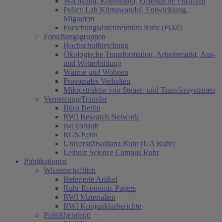
Wachstum, Konjunktur, Öffentliche Finanzen
Policy Lab Klimawandel, Entwicklung,
Migration
Forschungsdatenzentrum Ruhr (FDZ)
Forschungsgruppen
Hochschulforschung
Ökologische Transformation, Arbeitsmarkt, Aus-
und Weiterbildung
Wärme und Wohnen
Prosoziales Verhalten
Mikrostruktur von Steuer- und Transfersystemen
Vernetzung/Transfer
Büro Berlin
RWI Research Network
rwi consult
RGS Econ
Universitätsallianz Ruhr (UA Ruhr)
Leibniz Science Campus Ruhr
Publikationen
Wissenschaftlich
Referierte Artikel
Ruhr Economic Papers
RWI Materialien
RWI Konjunkturberichte
Politikberatend