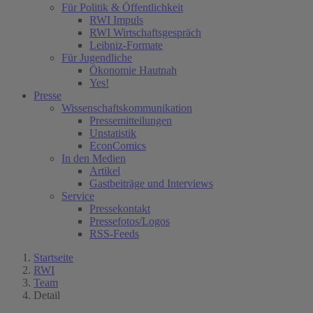
Für Politik & Öffentlichkeit
RWI Impuls
RWI Wirtschaftsgespräch
Leibniz-Formate
Für Jugendliche
Ökonomie Hautnah
Yes!
Presse
Wissenschaftskommunikation
Pressemitteilungen
Unstatistik
EconComics
In den Medien
Artikel
Gastbeiträge und Interviews
Service
Pressekontakt
Pressefotos/Logos
RSS-Feeds
Startseite
RWI
Team
Detail