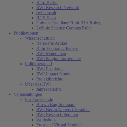
Büro Berlin
RWI Research Network
rwi consult
RGS Econ
Universitätsallianz Ruhr (UA Ruhr)
Leibniz Science Campus Ruhr
Publikationen
Wissenschaftlich
Referierte Artikel
Ruhr Economic Papers
RWI Materialien
RWI Konjunkturberichte
Politikberatend
RWI Positionen
RWI Impact Notes
Projektberichte
Über das RWI
Jahresberichte
Veranstaltungen
Für Forschende
Brown Bag-Seminare
RWI Berlin Network Seminar
RWI Research Seminar
Workshops
Prosocial Virtual Seminar