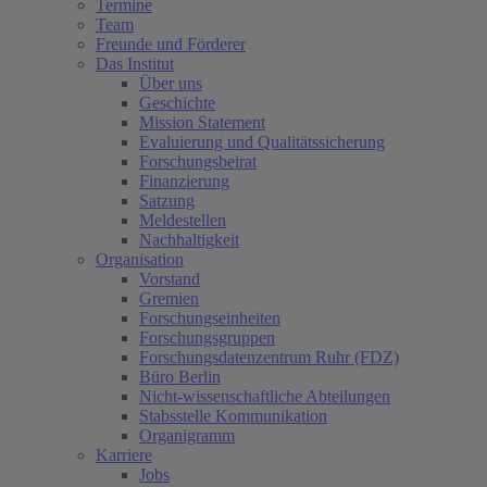
Termine
Team
Freunde und Förderer
Das Institut
Über uns
Geschichte
Mission Statement
Evaluierung und Qualitätssicherung
Forschungsbeirat
Finanzierung
Satzung
Meldestellen
Nachhaltigkeit
Organisation
Vorstand
Gremien
Forschungseinheiten
Forschungsgruppen
Forschungsdatenzentrum Ruhr (FDZ)
Büro Berlin
Nicht-wissenschaftliche Abteilungen
Stabsstelle Kommunikation
Organigramm
Karriere
Jobs