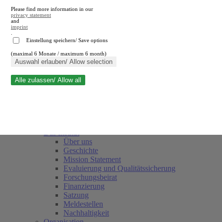
Please find more information in our
privacy statement
and
imprint
.
Einstellung speichern/ Save options
(maximal 6 Monate / maximum 6 month)
Suche schließen
Auswahl erlauben/ Allow selection
Alle zulassen/ Allow all
RWI
Termine
Team
Freunde und Förderer
Das Institut
Über uns
Geschichte
Mission Statement
Evaluierung und Qualitätssicherung
Forschungsbeirat
Finanzierung
Satzung
Meldestellen
Nachhaltigkeit
Organisation