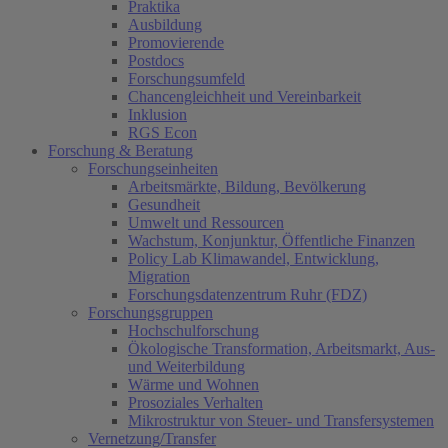
Praktika
Ausbildung
Promovierende
Postdocs
Forschungsumfeld
Chancengleichheit und Vereinbarkeit
Inklusion
RGS Econ
Forschung & Beratung
Forschungseinheiten
Arbeitsmärkte, Bildung, Bevölkerung
Gesundheit
Umwelt und Ressourcen
Wachstum, Konjunktur, Öffentliche Finanzen
Policy Lab Klimawandel, Entwicklung,
Migration
Forschungsdatenzentrum Ruhr (FDZ)
Forschungsgruppen
Hochschulforschung
Ökologische Transformation, Arbeitsmarkt, Aus-
und Weiterbildung
Wärme und Wohnen
Prosoziales Verhalten
Mikrostruktur von Steuer- und Transfersystemen
Vernetzung/Transfer