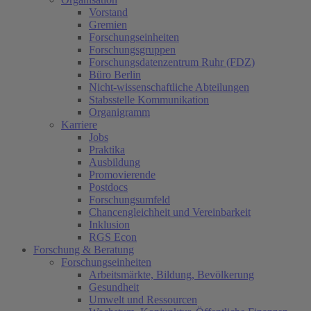
Vorstand
Gremien
Forschungseinheiten
Forschungsgruppen
Forschungsdatenzentrum Ruhr (FDZ)
Büro Berlin
Nicht-wissenschaftliche Abteilungen
Stabsstelle Kommunikation
Organigramm
Karriere
Jobs
Praktika
Ausbildung
Promovierende
Postdocs
Forschungsumfeld
Chancengleichheit und Vereinbarkeit
Inklusion
RGS Econ
Forschung & Beratung
Forschungseinheiten
Arbeitsmärkte, Bildung, Bevölkerung
Gesundheit
Umwelt und Ressourcen