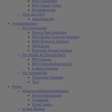
RWI Positionen
RWI Impact Notes
Projektberichte
Über das RWI
Jahresberichte
Veranstaltungen
Für Forschende
Brown Bag-Seminare
RWI Berlin Network Seminar
RWI Research Seminar
Workshops
Prosocial Virtual Seminar
Für Politik & Öffentlichkeit
RWI Impuls
RWI Wirtschaftsgespräch
Leibniz-Formate
Für Jugendliche
Ökonomie Hautnah
Yes!
Presse
Wissenschaftskommunikation
Pressemitteilungen
Unstatistik
EconComics
In den Medien