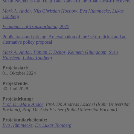
Small Payments Can Help Take Cars Off the Road Cost-Effectively
Mark A. Andor
,
Nils Christian Hoenow
,
Eva Hümmecke
,
Lukas
Tomberg
Economics of Transportation
, 2025
Public transport pricing: An evaluation of the 9-Euro ticket and an
alternative policy proposal
Mark A. Andor
,
Fabian T. Dehos
,
Kenneth Gillingham
,
Sven
Hansteen
,
Lukas Tomberg
Projektstart:
01. Oktober 2024
Projektende:
30. Juni 2028
Projektleitung:
Prof. Dr. Mark Andor
,
Prof. Dr. Andreas Löschel (Ruhr-Universität
Bochum),
Prof. Dr. Asja Fischer (Ruhr-Universität Bochum)
Projektmitarbeitende:
Eva Hümmecke
,
Dr. Lukas Tomberg