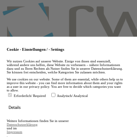
Skip
to
main
content
Cookie - Einstellungen / - Settings
Wir nutzen Cookies auf unserer Website. Einige von ihnen sind essenziell,
während andere uns helfen, diese Website zu verbessern – nähere Informationen
dazu und zu Ihren Rechten als Nutzer finden Sie in unserer Datenschutzerklärung.
Sie können frei entscheiden, welche Kategorien Sie zulassen möchten.
We use cookies on our website. Some of them are essential, while others help us to
improve this website - you can find more information about them and your rights
as a user in our privacy policy. You are free to decide which categories you want
to allow.
Erforderlich/ Required
Analytisch/ Analytical
de
Details
en
A
Weitere Informationen finden Sie in unserer
A
Datenschutzerklärung
und im
Impressum
.