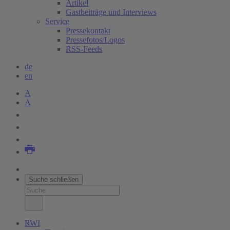
Artikel
Gastbeiträge und Interviews
Service
Pressekontakt
Pressefotos/Logos
RSS-Feeds
de
en
A
A
Suche schließen
RWI