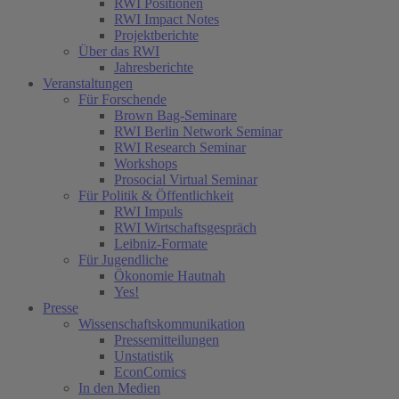
RWI Positionen
RWI Impact Notes
Projektberichte
Über das RWI
Jahresberichte
Veranstaltungen
Für Forschende
Brown Bag-Seminare
RWI Berlin Network Seminar
RWI Research Seminar
Workshops
Prosocial Virtual Seminar
Für Politik & Öffentlichkeit
RWI Impuls
RWI Wirtschaftsgespräch
Leibniz-Formate
Für Jugendliche
Ökonomie Hautnah
Yes!
Presse
Wissenschaftskommunikation
Pressemitteilungen
Unstatistik
EconComics
In den Medien