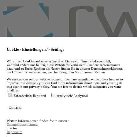
Skip
to
main
content
Cookie - Einstellungen / - Settings
Wir nutzen Cookies auf unserer Website. Einige von ihnen sind essenziell,
während andere uns helfen, diese Website zu verbessern – nähere Informationen
dazu und zu Ihren Rechten als Nutzer finden Sie in unserer Datenschutzerklärung.
Sie können frei entscheiden, welche Kategorien Sie zulassen möchten.
We use cookies on our website. Some of them are essential, while others help us to
improve this website - you can find more information about them and your rights
as a user in our privacy policy. You are free to decide which categories you want
to allow.
Erforderlich/ Required
Analytisch/ Analytical
de
Details
en
A
Weitere Informationen finden Sie in unserer
A
Datenschutzerklärung
und im
Impressum
.