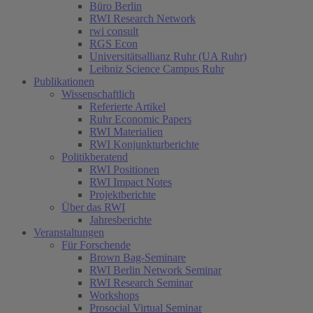
Büro Berlin
RWI Research Network
rwi consult
RGS Econ
Universitätsallianz Ruhr (UA Ruhr)
Leibniz Science Campus Ruhr
Publikationen
Wissenschaftlich
Referierte Artikel
Ruhr Economic Papers
RWI Materialien
(current)
RWI Konjunkturberichte
Politikberatend
RWI Positionen
RWI Impact Notes
Projektberichte
Über das RWI
Jahresberichte
Veranstaltungen
Für Forschende
Brown Bag-Seminare
RWI Berlin Network Seminar
RWI Research Seminar
Workshops
Prosocial Virtual Seminar