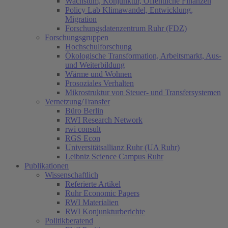
Wachstum, Konjunktur, Öffentliche Finanzen
Policy Lab Klimawandel, Entwicklung,
Migration
Forschungsdatenzentrum Ruhr (FDZ)
Forschungsgruppen
Hochschulforschung
Ökologische Transformation, Arbeitsmarkt, Aus-
und Weiterbildung
Wärme und Wohnen
Prosoziales Verhalten
Mikrostruktur von Steuer- und Transfersystemen
Vernetzung/Transfer
Büro Berlin
RWI Research Network
rwi consult
RGS Econ
Universitätsallianz Ruhr (UA Ruhr)
Leibniz Science Campus Ruhr
Publikationen
Wissenschaftlich
Referierte Artikel
Ruhr Economic Papers
RWI Materialien
(current)
RWI Konjunkturberichte
Politikberatend