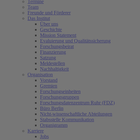
Termine
Team
Freunde und Förderer
Das Institut
Über uns
Geschichte
Mission Statement
Evaluierung und Qualitätssicherung
Forschungsbeirat
Finanzierung
Satzung
Meldestellen
Nachhaltigkeit
Organisation
Vorstand
Gremien
Forschungseinheiten
Forschungsgruppen
Forschungsdatenzentrum Ruhr (FDZ)
Büro Berlin
Nicht-wissenschaftliche Abteilungen
Stabsstelle Kommunikation
Organigramm
Karriere
Jobs