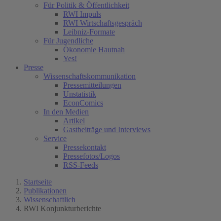
Für Politik & Öffentlichkeit
RWI Impuls
RWI Wirtschaftsgespräch
Leibniz-Formate
Für Jugendliche
Ökonomie Hautnah
Yes!
Presse
Wissenschaftskommunikation
Pressemitteilungen
Unstatistik
EconComics
In den Medien
Artikel
Gastbeiträge und Interviews
Service
Pressekontakt
Pressefotos/Logos
RSS-Feeds
Startseite
Publikationen
Wissenschaftlich
RWI Konjunkturberichte