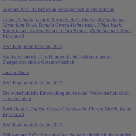
Sommer 2023: Aufschwung verzögert sich in Deutschland
Torsten Schmidt
,
György Barabas
,
Boris Blagov
,
Niklas Benner
,
Maximilian Dirks
,
Daniela Grozea-Helmenstein
,
Niklas Isaak
,
Robin Jessen
,
Florian Kirsch
,
Clara Krause
,
Philip Schacht
,
Klaus
Weyerstraß
RWI Konjunkturberichte, 2023
Handwerksbericht: Das Handwerk leidet stärker unter der
Energiekrise als die Gesamtwirtschaft
Jochen Dehio
RWI Konjunkturberichte, 2023
Die wirtschaftliche Entwicklung im Ausland: Weltwirtschaft erholt
sich allmählich
Boris Blagov
,
Daniela Grozea-Helmenstein
,
Florian Kirsch
,
Klaus
Weyerstraß
RWI Konjunkturberichte, 2023
Frühsommer 2023: Konsumschwäche wird allmählich überwunden