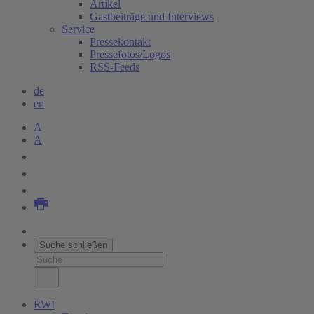
Artikel
Gastbeiträge und Interviews
Service
Pressekontakt
Pressefotos/Logos
RSS-Feeds
de
en
A
A
Suche schließen
RWI