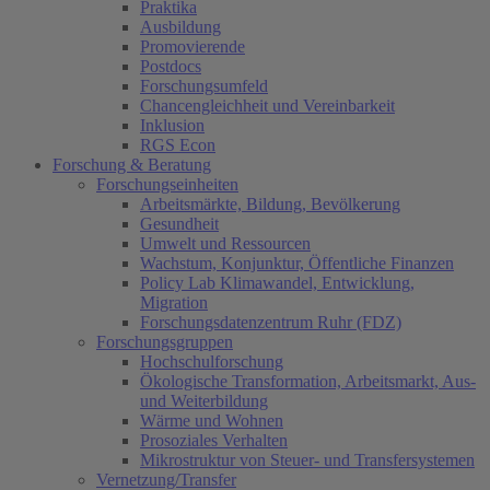
Praktika
Ausbildung
Promovierende
Postdocs
Forschungsumfeld
Chancengleichheit und Vereinbarkeit
Inklusion
RGS Econ
Forschung & Beratung
Forschungseinheiten
Arbeitsmärkte, Bildung, Bevölkerung
Gesundheit
Umwelt und Ressourcen
Wachstum, Konjunktur, Öffentliche Finanzen
Policy Lab Klimawandel, Entwicklung,
Migration
Forschungsdatenzentrum Ruhr (FDZ)
Forschungsgruppen
Hochschulforschung
Ökologische Transformation, Arbeitsmarkt, Aus-
und Weiterbildung
Wärme und Wohnen
Prosoziales Verhalten
Mikrostruktur von Steuer- und Transfersystemen
Vernetzung/Transfer