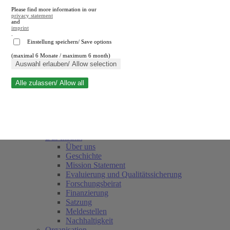
Please find more information in our
privacy statement
and
imprint
.
Einstellung speichern/ Save options
(maximal 6 Monate / maximum 6 month)
Suche schließen
Auswahl erlauben/ Allow selection
Alle zulassen/ Allow all
RWI
Termine
Team
Freunde und Förderer
Das Institut
Über uns
Geschichte
Mission Statement
Evaluierung und Qualitätssicherung
Forschungsbeirat
Finanzierung
Satzung
Meldestellen
Nachhaltigkeit
Organisation