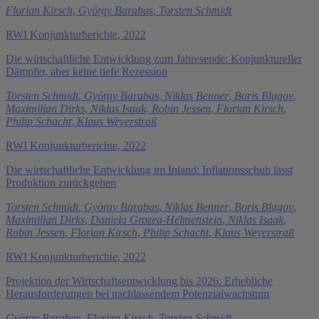
Florian Kirsch
,
György Barabas
,
Torsten Schmidt
RWI Konjunkturberichte, 2022
Die wirtschaftliche Entwicklung zum Jahresende: Konjunktureller
Dämpfer, aber keine tiefe Rezession
Torsten Schmidt
,
György Barabas
,
Niklas Benner
,
Boris Blagov
,
Maximilian Dirks
,
Niklas Isaak
,
Robin Jessen
,
Florian Kirsch
,
Philip Schacht
,
Klaus Weyerstraß
RWI Konjunkturberichte, 2022
Die wirtschaftliche Entwicklung im Inland: Inflationsschub lässt
Produktion zurückgehen
Torsten Schmidt
,
György Barabas
,
Niklas Benner
,
Boris Blagov
,
Maximilian Dirks
,
Daniela Grozea-Helmenstein
,
Niklas Isaak
,
Robin Jessen
,
Florian Kirsch
,
Philip Schacht
,
Klaus Weyerstraß
RWI Konjunkturberichte, 2022
Projektion der Wirtschaftsentwicklung bis 2026: Erhebliche
Herausforderungen bei nachlassendem Potenzialwachstum
György Barabas
,
Florian Kirsch
,
Torsten Schmidt