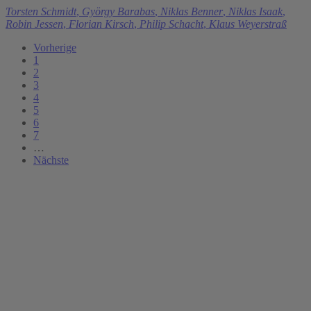
Torsten Schmidt
,
György Barabas
,
Niklas Benner
,
Niklas Isaak
,
Robin Jessen
,
Florian Kirsch
,
Philip Schacht
,
Klaus Weyerstraß
Vorherige
1
2
3
4
5
6
7
…
Nächste