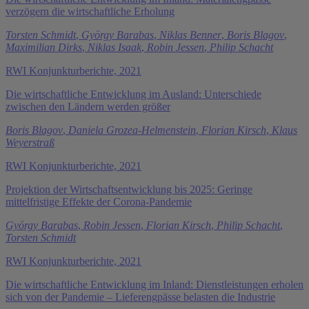
verzögern die wirtschaftliche Erholung
Torsten Schmidt
,
György Barabas
,
Niklas Benner
,
Boris Blagov
,
Maximilian Dirks
,
Niklas Isaak
,
Robin Jessen
,
Philip Schacht
RWI Konjunkturberichte, 2021
Die wirtschaftliche Entwicklung im Ausland: Unterschiede
zwischen den Ländern werden größer
Boris Blagov
,
Daniela Grozea-Helmenstein
,
Florian Kirsch
,
Klaus
Weyerstraß
RWI Konjunkturberichte, 2021
Projektion der Wirtschaftsentwicklung bis 2025: Geringe
mittelfristige Effekte der Corona-Pandemie
György Barabas
,
Robin Jessen
,
Florian Kirsch
,
Philip Schacht
,
Torsten Schmidt
RWI Konjunkturberichte, 2021
Die wirtschaftliche Entwicklung im Inland: Dienstleistungen erholen
sich von der Pandemie – Lieferengpässe belasten die Industrie