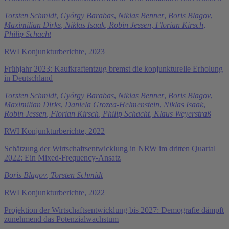
Torsten Schmidt
,
György Barabas
,
Niklas Benner
,
Boris Blagov
,
Maximilian Dirks
,
Niklas Isaak
,
Robin Jessen
,
Florian Kirsch
,
Philip Schacht
RWI Konjunkturberichte, 2023
Frühjahr 2023: Kaufkraftentzug bremst die konjunkturelle Erholung
in Deutschland
Torsten Schmidt
,
György Barabas
,
Niklas Benner
,
Boris Blagov
,
Maximilian Dirks
,
Daniela Grozea-Helmenstein
,
Niklas Isaak
,
Robin Jessen
,
Florian Kirsch
,
Philip Schacht
,
Klaus Weyerstraß
RWI Konjunkturberichte, 2022
Schätzung der Wirtschaftsentwicklung in NRW im dritten Quartal
2022: Ein Mixed-Frequency-Ansatz
Boris Blagov
,
Torsten Schmidt
RWI Konjunkturberichte, 2022
Projektion der Wirtschaftsentwicklung bis 2027: Demografie dämpft
zunehmend das Potenzialwachstum