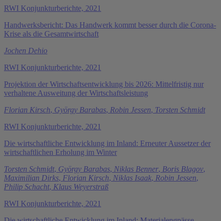
RWI Konjunkturberichte, 2021
Handwerksbericht: Das Handwerk kommt besser durch die Corona-
Krise als die Gesamtwirtschaft
Jochen Dehio
RWI Konjunkturberichte, 2021
Projektion der Wirtschaftsentwicklung bis 2026: Mittelfristig nur
verhaltene Ausweitung der Wirtschaftsleistung
Florian Kirsch
,
György Barabas
,
Robin Jessen
,
Torsten Schmidt
RWI Konjunkturberichte, 2021
Die wirtschaftliche Entwicklung im Inland: Erneuter Aussetzer der
wirtschaftlichen Erholung im Winter
Torsten Schmidt
,
György Barabas
,
Niklas Benner
,
Boris Blagov
,
Maximilian Dirks
,
Florian Kirsch
,
Niklas Isaak
,
Robin Jessen
,
Philip Schacht
,
Klaus Weyerstraß
RWI Konjunkturberichte, 2021
Die wirtschaftliche Entwicklung im Inland: Materialengpässe