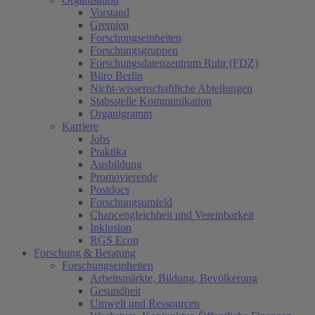
Vorstand
Gremien
Forschungseinheiten
Forschungsgruppen
Forschungsdatenzentrum Ruhr (FDZ)
Büro Berlin
Nicht-wissenschaftliche Abteilungen
Stabsstelle Kommunikation
Organigramm
Karriere
Jobs
Praktika
Ausbildung
Promovierende
Postdocs
Forschungsumfeld
Chancengleichheit und Vereinbarkeit
Inklusion
RGS Econ
Forschung & Beratung
Forschungseinheiten
Arbeitsmärkte, Bildung, Bevölkerung
Gesundheit
Umwelt und Ressourcen